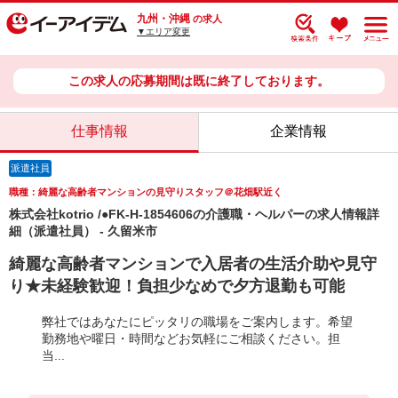
九州・沖縄
の求人
▼エリア変更
この求人の応募期間は既に終了しております。
仕事情報
企業情報
派遣社員
職種：綺麗な高齢者マンションの見守りスタッフ＠花畑駅近く
株式会社kotrio /●FK-H-1854606の介護職・ヘルパーの求人情報詳
細（派遣社員） - 久留米市
綺麗な高齢者マンションで入居者の生活介助や見守
り★未経験歓迎！負担少なめで夕方退勤も可能
弊社ではあなたにピッタリの職場をご案内します。希望
勤務地や曜日・時間などお気軽にご相談ください。担
当...