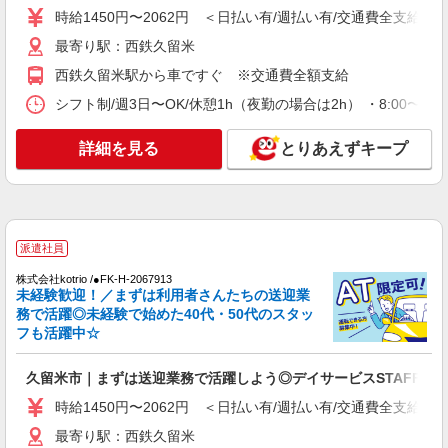
時給1450円〜2062円 ＜日払い有/週払い有/交通費全支給(ガ
通費全支給(ガソリン代含む)＞
最寄り駅：西鉄久留米
最寄り駅：西鉄久留米
西鉄久留米駅から車ですぐ ※交通費全額支給
詳細を見る
キープ
シフト制/週3日〜OK/休憩1h（夜勤の場合は2h） ・8:00〜17:0
派遣社員
詳細を見る
とりあえずキープ
株式会社kotrio /●FK-H-1854904
日収1万円〜☆【運転・配送】の経験がある方
優遇≪デイSTAFF≫
時給1450円〜2062円 ＜日払い有/週払い有/交
通費全支給(ガソリン代含む)＞
派遣社員
久留米市諏訪野町近く
株式会社kotrio /●FK-H-2067913
未経験歓迎！／まずは利用者さんたちの送迎業
詳細を見る
キープ
務で活躍◎未経験で始めた40代・50代のスタッ
フも活躍中☆
派遣社員
株式会社kotrio /●FK-H-1981358
久留米市｜まずは送迎業務で活躍しよう◎デイサービスSTAFF
西鉄久留米駅｜シニア向けマンションでの生活
時給1450円〜2062円 ＜日払い有/週払い有/交通費全支給(ガ
サポート・フロアの巡回
最寄り駅：西鉄久留米
時給1450円〜2062円 ＜日払い有/週払い有/交