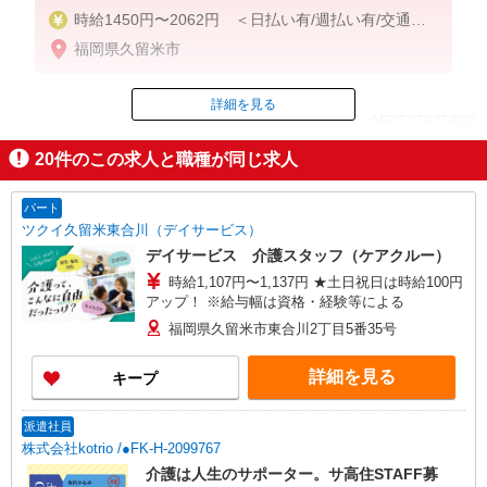
時給1450円〜2062円 ＜日払い有/週払い有/交通費
全支給(ガソリン代含む)＞
福岡県久留米市
詳細を見る
ID：AE0527635688
20
件のこの求人と職種が同じ求人
掲載期間終了
パート
ツクイ久留米東合川（デイサービス）
デイサービス 介護スタッフ（ケアクルー）
時給1,107円〜1,137円 ★土日祝日は時給100円
アップ！ ※給与幅は資格・経験等による
福岡県久留米市東合川2丁目5番35号
詳細を見る
キープ
派遣社員
株式会社kotrio /●FK-H-2099767
介護は人生のサポーター。サ高住STAFF募