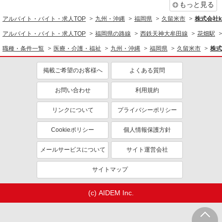
もっと見る
アルバイト・バイト・求人TOP
九州・沖縄
福岡県
久留米市
株式会社ko
アルバイト・バイト・求人TOP
福岡県の路線
西鉄天神大牟田線
花畑駅
職種・条件一覧
医療・介護・福祉
九州・沖縄
福岡県
久留米市
株式
掲載ご希望のお客様へ
よくある質問
お問い合わせ
利用規約
リンクについて
プライバシーポリシー
Cookieポリシー
個人情報保護方針
メールサービスについて
サイト運営会社
サイトマップ
(c) AIDEM Inc.