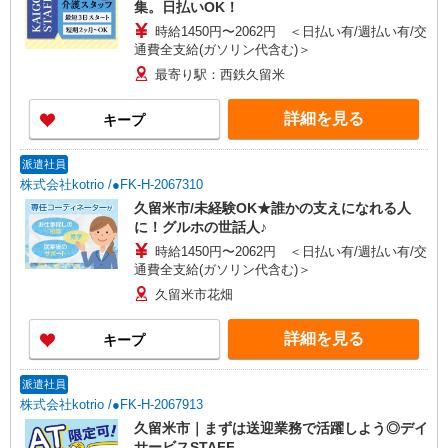
集。日払いOK！
時給1450円〜2062円 ＜日払い有/週払い有/交
通費全支給(ガソリン代含む)＞
最寄り駅：西鉄久留米
詳細を見る
キープ
派遣社員
株式会社kotrio /●FK-H-2067310
久留米市/未経験OK★誰かの支えになれる人
に！グルホの世話人♪
時給1450円〜2062円 ＜日払い有/週払い有/交
通費全支給(ガソリン代含む)＞
久留米市花畑
詳細を見る
キープ
派遣社員
株式会社kotrio /●FK-H-2067913
久留米市｜まずは送迎業務で活躍しよう◎デイ
サービスSTAFF