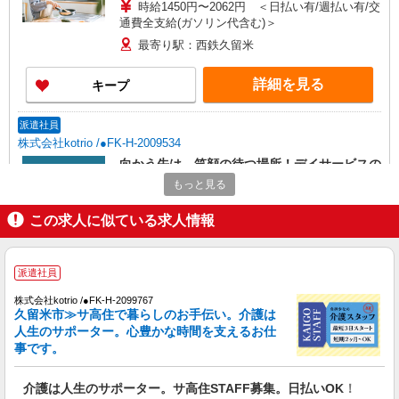
時給1450円〜2062円 ＜日払い有/週払い有/交
通費全支給(ガソリン代含む)＞
最寄り駅：西鉄久留米
詳細を見る
キープ
派遣社員
株式会社kotrio /●FK-H-2009534
向かう先は、笑顔の待つ場所！デイサービスの
サポート＆送迎STAFF
もっと見る
時給1450円〜2062円 ＜日払い有/週払い有/交
通費全支給(ガソリン代含む)＞
この求人に似ている求人情報
最寄り駅：西鉄久留米
派遣社員
詳細を見る
キープ
株式会社kotrio /●FK-H-2099767
久留米市≫サ高住で暮らしのお手伝い。介護は
派遣社員
人生のサポーター。心豊かな時間を支えるお仕
株式会社kotrio /●FK-H-2010169
事です。
西鉄久留米駅＊少人数グルホで利用者さんと家
事や掃除など♪日払いOK
介護は人生のサポーター。サ高住STAFF募集。日払いOK！
時給1450円〜2062円 ＜日払い有/週払い有/交