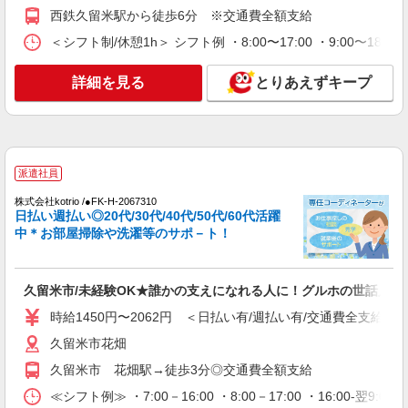
通費全支給(ガソリン代含む)＞
西鉄久留米駅から徒歩6分 ※交通費全額支給
最寄り駅：西鉄久留米
＜シフト制/休憩1h＞ シフト例 ・8:00〜17:00 ・9:00〜18:
詳細を見る
キープ
詳細を見る
とりあえずキープ
派遣社員
株式会社kotrio /●FK-H-1848833
シニア向けマンションで見守り・食事配膳など
＊花畑＊。日払可
派遣社員
時給1450円〜2062円 ＜日払い有/週払い有/交
株式会社kotrio /●FK-H-2067310
通費全支給(ガソリン代含む)＞
日払い週払い◎20代/30代/40代/50代/60代活躍
久留米市花畑
中＊お部屋掃除や洗濯等のサポ－ト！
詳細を見る
キープ
久留米市/未経験OK★誰かの支えになれる人に！グルホの世話人♪
派遣社員
時給1450円〜2062円 ＜日払い有/週払い有/交通費全支給(ガ
株式会社kotrio /●FK-H-2068450
久留米市花畑
≪久留米市≫介護の現場で心を燃やせ！！！デ
久留米市 花畑駅→徒歩3分◎交通費全額支給
イサービスSTAFF
時給1450円〜2062円 ＜日払い有/週払い有/交
≪シフト例≫ ・7:00－16:00 ・8:00－17:00 ・16:00-