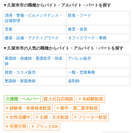
久留米市の職種からバイト・アルバイト・パートを探す
交通費支給
社会保険あり
清掃・警備・ビルメンテナンス・
飲食・フード
産休・育休取得実績あり
設備管理
営業
教育・保育
建築・設備・アクティブワーク
オフィスワーク・事務
久留米市の人気の職種からバイト・アルバイト・パートを探す
看護師・保健師・看護助手・助産
アパレル販売
師
雑貨・コスメ販売
一般・営業事務
塾講師・家庭教師
薬剤師
介護職・ヘルパー
入社日応相談
未経験歓迎
経験者・有資格者歓迎
新卒・第二新卒歓迎
女性活躍中
主婦・主夫歓迎
フリーター歓迎
学歴不問
ブランクOK