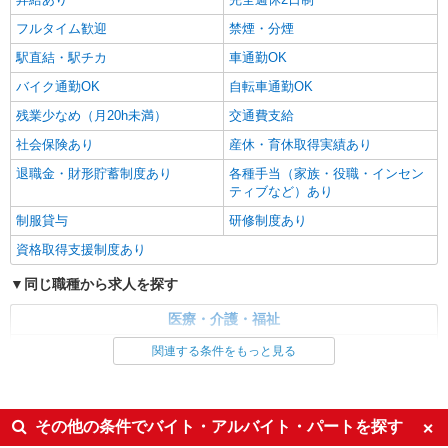
久留米市花畑
フルタイム歓迎
禁煙・分煙
詳細を見る
キープ
駅直結・駅チカ
車通勤OK
バイク通勤OK
自転車通勤OK
残業少なめ（月20h未満）
交通費支給
社会保険あり
産休・育休取得実績あり
退職金・財形貯蓄制度あり
各種手当（家族・役職・インセン
ティブなど）あり
制服貸与
研修制度あり
資格取得支援制度あり
同じ職種から求人を探す
医療・介護・福祉
介護職・ヘルパー
関連する条件をもっと見る
同じ特徴から求人を探す
未経験歓迎
ミドル（40代～）活躍中
その他の条件でバイト・アルバイト・パートを探す
ボーナス・賞与あり
車通勤OK