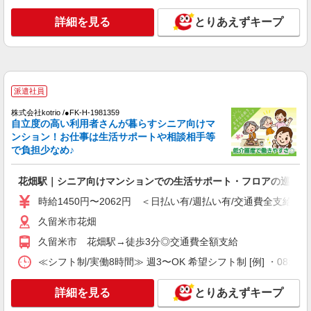
通費全支給(ガソリン代含む)＞
久留米市花畑
詳細を見る
とりあえずキープ
詳細を見る
キープ
派遣社員
派遣社員
株式会社kotrio /●FK-H-1981407
花畑駅｜リハビリ補助などのデイサービス
株式会社kotrio /●FK-H-1981359
自立度の高い利用者さんが暮らすシニア向けマ
STAFF♪未経験OK
ンション！お仕事は生活サポートや相談相手等
時給1450円〜2062円 ＜日払い有/週払い有/交
で負担少なめ♪
通費全支給(ガソリン代含む)＞
久留米市花畑
花畑駅｜シニア向けマンションでの生活サポート・フロアの巡回
時給1450円〜2062円 ＜日払い有/週払い有/交通費全支給(ガ
詳細を見る
キープ
久留米市花畑
派遣社員
久留米市 花畑駅→徒歩3分◎交通費全額支給
株式会社kotrio /●FK-H-2102287
≪シフト制/実働8時間≫ 週3〜OK 希望シフト制 [例] ・08:00 〜 17
有料老人ホームの看護師＊健康管理/服薬管理/
通院サポートなど
詳細を見る
とりあえずキープ
時給2000円〜2500円＜ガソリン代含め交通費
全額支給/日払い・週払いOK＞