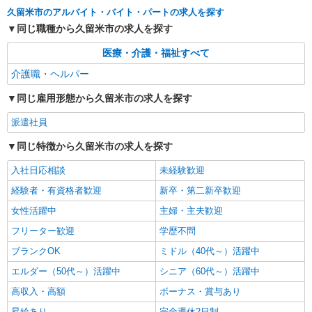
最寄り駅：西鉄久留米
久留米市のアルバイト・バイト・パートの求人を探す
同じ職種から久留米市の求人を探す
詳細を見る
キープ
医療・介護・福祉すべて
派遣社員
介護職・ヘルパー
株式会社kotrio /●FK-H-2067031
同じ雇用形態から久留米市の求人を探す
久留米市≫家庭的でこぢんまりしたグルホ＊家
事サポートなど
派遣社員
時給1450円〜2062円 ＜日払い有/週払い有/交
通費全支給(ガソリン代含む)＞
同じ特徴から久留米市の求人を探す
久留米市花畑
入社日応相談
未経験歓迎
経験者・有資格者歓迎
新卒・第二新卒歓迎
詳細を見る
キープ
女性活躍中
主婦・主夫歓迎
派遣社員
フリーター歓迎
学歴不問
株式会社kotrio /●FK-H-1880050
ブランクOK
ミドル（40代～）活躍中
＜花畑＞障がい者施設の支援員＊軽作業の見守
りなど＊日払いOK
エルダー（50代～）活躍中
シニア（60代～）活躍中
時給1450円〜2062円 ＜日払い有/週払い有/交
高収入・高額
ボーナス・賞与あり
通費全支給(ガソリン代含む)＞
昇給あり
完全週休2日制