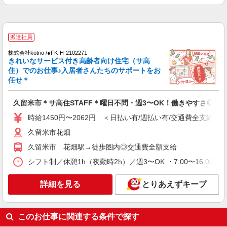
久留米市花畑
詳細を見る
キープ
派遣社員
株式会社kotrio /●FK-H-2102271
派遣社員
きれいなサービス付き高齢者向け住宅（サ高
株式会社kotrio /●FK-H-2009774
住）でのお仕事♪入居者さんたちのサポートをお
毎日通うのが楽しみになる＊ホテルのような美
任せ＊
しいサ高住のSTAFF
時給1450円〜2062円 ＜日払い有/週払い有/交
久留米市＊サ高住STAFF＊曜日不問・週3〜OK！働きやすさ◎
通費全支給(ガソリン代含む)＞
時給1450円〜2062円 ＜日払い有/週払い有/交通費全支給(ガ
最寄り駅：西鉄久留米
久留米市花畑
詳細を見る
キープ
久留米市 花畑駅→徒歩圏内◎交通費全額支給
シフト制／休憩1h（夜勤時2h）／週3〜OK ・7:00〜16:00 ・9:0
派遣社員
株式会社kotrio /●FK-H-2069242
詳細を見る
とりあえずキープ
久留米市＊幅広い世代が活動中！サ高住のサポ
ートSTAFF
時給1450円〜2062円 ＜日払い有/週払い有/交
このお仕事に関連する条件で探す
通費全支給(ガソリン代含む)＞