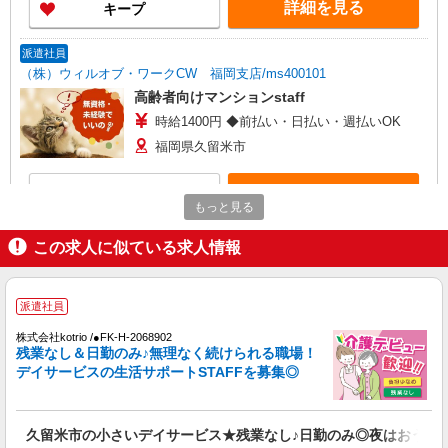
詳細を見る
キープ
派遣社員
（株）ウィルオブ・ワークCW 福岡支店/ms400101
高齢者向けマンションstaff
時給1400円 ◆前払い・日払い・週払いOK
福岡県久留米市
詳細を見る
キープ
もっと見る
派遣社員
この求人に似ている求人情報
株式会社kotrio /●FK-H-2051217
久留米市＊年齢不問◎未経験から安定した業界
へ＊サ高住
派遣社員
時給1450円〜2062円 ＜日払い有/週払い有/交
株式会社kotrio /●FK-H-2068902
通費全支給(ガソリン代含む)＞
残業なし＆日勤のみ♪無理なく続けられる職場！
最寄り駅：西鉄久留米
デイサービスの生活サポートSTAFFを募集◎
詳細を見る
キープ
久留米市の小さいデイサービス★残業なし♪日勤のみ◎夜はおうち