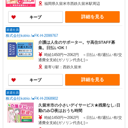
福岡県久留米市西鉄久留米駅周辺
詳細を見る
キープ
派遣社員
株式会社kotrio /●FK-H-2099767
介護は人生のサポーター。サ高住STAFF募
集。日払いOK！
時給1450円〜2062円 ＜日払い有/週払い有/交
通費全支給(ガソリン代含む)＞
最寄り駅：西鉄久留米
詳細を見る
キープ
派遣社員
株式会社kotrio /●FK-H-2068902
久留米市の小さいデイサービス★残業なし♪日
勤のみ◎夜はおうち時間
時給1450円〜2062円 ＜日払い有/週払い有/交
通費全支給(ガソリン代含む)＞