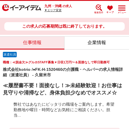
九州・沖縄
の求人
▼エリア変更
この求人の応募期間は既に終了しております。
仕事情報
企業情報
派遣社員
職種：≪脱金欠≫グルホSTAFF募集▼日収1万円〜＆面接なしで即日勤務可
株式会社kotrio /●FK-H-1520460の介護職・ヘルパーの求人情報詳
細（派遣社員） - 久留米市
≪履歴書不要！面接なし！≫未経験歓迎！お仕事は
見守りや清掃など、身体負担少なめでオススメ☆
弊社ではあなたにピッタリの職場をご案内します。希望
勤務地や曜日・時間などお気軽にご相談ください。担
当...