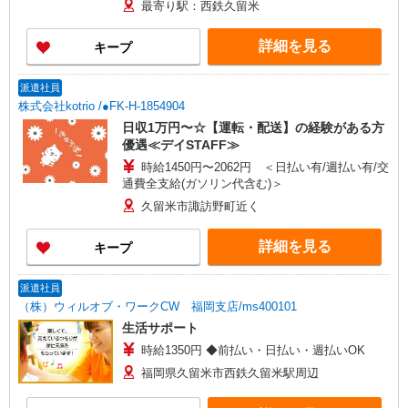
最寄り駅：西鉄久留米
詳細を見る
キープ
派遣社員
株式会社kotrio /●FK-H-1854904
日収1万円〜☆【運転・配送】の経験がある方
優遇≪デイSTAFF≫
時給1450円〜2062円 ＜日払い有/週払い有/交
通費全支給(ガソリン代含む)＞
久留米市諏訪野町近く
詳細を見る
キープ
派遣社員
（株）ウィルオブ・ワークCW 福岡支店/ms400101
生活サポート
時給1350円 ◆前払い・日払い・週払いOK
福岡県久留米市西鉄久留米駅周辺