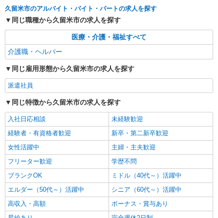
久留米市のアルバイト・バイト・パートの求人を探す
派遣社員
同じ職種から久留米市の求人を探す
株式会社kotrio /●FK-H-2102287
有料老人ホームの看護師＊健康管理/服薬管理/
医療・介護・福祉すべて
通院サポートなど
介護職・ヘルパー
時給2000円〜2500円＜ガソリン代含め交通費
全額支給/日払い・週払いOK＞
同じ雇用形態から久留米市の求人を探す
久留米市花畑
派遣社員
詳細を見る
キープ
同じ特徴から久留米市の求人を探す
入社日応相談
未経験歓迎
経験者・有資格者歓迎
新卒・第二新卒歓迎
女性活躍中
主婦・主夫歓迎
フリーター歓迎
学歴不問
ブランクOK
ミドル（40代～）活躍中
エルダー（50代～）活躍中
シニア（60代～）活躍中
高収入・高額
ボーナス・賞与あり
昇給あり
完全週休2日制