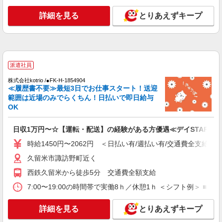
時給1450円〜2062円 ＜日払い有/週払い有/交
通費全支給(ガソリン代含む)＞
詳細を見る
とりあえずキープ
最寄り駅：西鉄久留米
詳細を見る
キープ
派遣社員
派遣社員
株式会社kotrio /●FK-H-1854904
（株）ウィルオブ・ワークCW 福岡支店/ms400101
≪履歴書不要≫最短3日でお仕事スタート！送迎
介護スタッフ
範囲は近場のみでらくちん！日払いで即日給与
時給1350円 ◆前払い・日払い・週払いOK
OK
福岡県久留米市JR久留米駅周辺
日収1万円〜☆【運転・配送】の経験がある方優遇≪デイSTAFF≫
詳細を見る
キープ
時給1450円〜2062円 ＜日払い有/週払い有/交通費全支給(ガ
久留米市諏訪野町近く
派遣社員
西鉄久留米から徒歩5分 交通費全額支給
株式会社kotrio /●FK-H-2068634
久留米市のデイサービス♪日勤のみ！残業ゼロ
7:00〜19:00の時間帯で実働8ｈ／休憩1ｈ ＜シフト例＞ ■8：00
で趣味も満喫
時給1450円〜2062円 ＜日払い有/週払い有/交
詳細を見る
とりあえずキープ
通費全支給(ガソリン代含む)＞