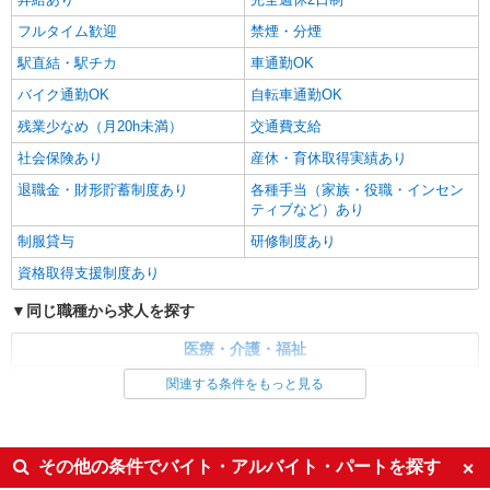
フルタイム歓迎
禁煙・分煙
駅直結・駅チカ
車通勤OK
バイク通勤OK
自転車通勤OK
残業少なめ（月20h未満）
交通費支給
社会保険あり
産休・育休取得実績あり
退職金・財形貯蓄制度あり
各種手当（家族・役職・インセン
ティブなど）あり
制服貸与
研修制度あり
資格取得支援制度あり
同じ職種から求人を探す
医療・介護・福祉
介護職・ヘルパー
関連する条件をもっと見る
同じ特徴から求人を探す
未経験歓迎
ミドル（40代～）活躍中
その他の条件でバイト・アルバイト・パートを探す
ボーナス・賞与あり
車通勤OK