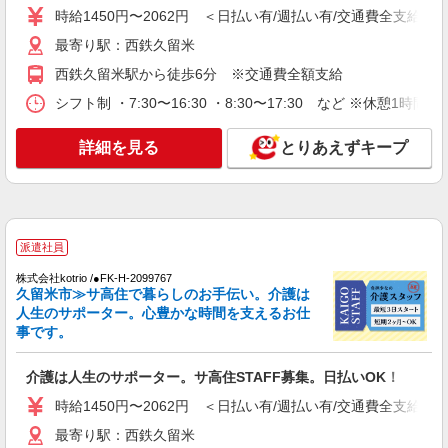
派遣社員
時給1450円〜2062円 ＜日払い有/週払い有/交通費全支給(ガ
（株）ウィルオブ・ワークCW 福岡支店/ms400101
最寄り駅：西鉄久留米
高齢者向け住宅staff
西鉄久留米駅から徒歩6分 ※交通費全額支給
時給1400円 ◆前払い・日払い・週払いOK
シフト制 ・7:30〜16:30 ・8:30〜17:30 など ※休憩1時間
福岡県久留米市西鉄久留米駅周辺
詳細を見る
とりあえずキープ
詳細を見る
キープ
派遣社員
株式会社kotrio /●FK-H-2028582
≪久留米市≫日勤のみ＆残業ナシ！お迎えに間
派遣社員
に合うデイサービス
株式会社kotrio /●FK-H-2099767
時給1450円〜2062円 ＜日払い有/週払い有/交
久留米市≫サ高住で暮らしのお手伝い。介護は
通費全支給(ガソリン代含む)＞
人生のサポーター。心豊かな時間を支えるお仕
最寄り駅：西鉄久留米
事です。
詳細を見る
キープ
介護は人生のサポーター。サ高住STAFF募集。日払いOK！
時給1450円〜2062円 ＜日払い有/週払い有/交通費全支給(ガ
派遣社員
最寄り駅：西鉄久留米
（株）ウィルオブ・ワークCW 福岡支店/ms400101