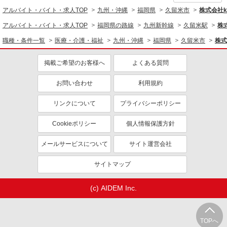
アルバイト・バイト・求人TOP
九州・沖縄
福岡県
久留米市
株式会社ko
アルバイト・バイト・求人TOP
福岡県の路線
九州新幹線
久留米駅
株式
職種・条件一覧
医療・介護・福祉
九州・沖縄
福岡県
久留米市
株式
掲載ご希望のお客様へ
よくある質問
お問い合わせ
利用規約
リンクについて
プライバシーポリシー
Cookieポリシー
個人情報保護方針
メールサービスについて
サイト運営会社
サイトマップ
(c) AIDEM Inc.
TOPへ