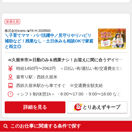
最寄り駅：西鉄久留米
詳細を見る
キープ
派遣社員
派遣社員
株式会社kotrio /●FK-H-2028582
＼子育てママ・パパ活躍中／見守りやリハビリ
（株）ウィルオブ・ワークCW 福岡支店/ms400101
補助など！残業なし・土日休みも相談OKで家庭
介護施設のケアスタッフ
と両立◎
時給1350円 ◆前払い・日払い・週払いOK
福岡県久留米市西鉄久留米駅周辺
≪久留米市≫日勤のみ＆残業ナシ！お迎えに間に合うデイサービス
時給1450円〜2062円 ＜日払い有/週払い有/交通費全支給(ガ
詳細を見る
キープ
最寄り駅：西鉄久留米
派遣社員
西鉄久留米駅から車ですぐ ※交通費全額支給
（株）ウィルオブ・ワークCW 福岡支店/ms400101
＜シフト制/休憩1h＞ ・8:00〜17:00 ・9:00〜18:00 など 
夜勤専従
時給1400円 ◆前払い・日払い・週払いOK
詳細を見る
とりあえずキープ
福岡県久留米市
詳細を見る
このお仕事に関連する条件で探す
キープ