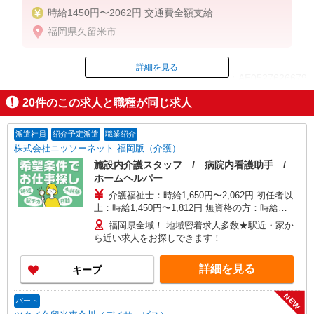
時給1450円〜2062円 交通費全額支給
福岡県久留米市
詳細を見る
ID：AE0527626679
20
件のこの求人と職種が同じ求人
掲載期間終了
派遣社員
紹介予定派遣
職業紹介
株式会社ニッソーネット 福岡版（介護）
施設内介護スタッフ / 病院内看護助手 /
ホームヘルパー
介護福祉士：時給1,650円〜2,062円 初任者以
上：時給1,450円〜1,812円 無資格の方：時給
1,350円〜1,687円 ※給与幅は勤務先による +交通
福岡県全域！ 地域密着求人多数★駅近・家か
費、諸手当（勤務先による） +0円で介護資格が取
ら近い求人をお探しできます！
れる （別途規定） ★給与日払い制度あり！
詳細を見る
キープ
NEW
パート