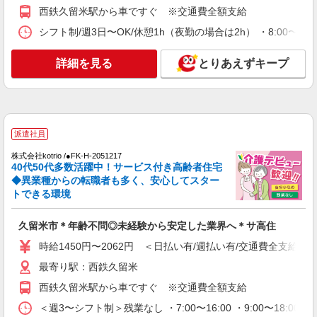
高齢者向け住宅staff
西鉄久留米駅から車ですぐ ※交通費全額支給
時給1400円 ◆前払い・日払い・週払いOK
シフト制/週3日〜OK/休憩1h（夜勤の場合は2h） ・8:00〜17:0
福岡県久留米市
詳細を見る
とりあえずキープ
詳細を見る
キープ
派遣社員
株式会社kotrio /●FK-H-2067310
派遣社員
久留米市/未経験OK★誰かの支えになれる人
に！グルホの世話人♪
株式会社kotrio /●FK-H-2051217
40代50代多数活躍中！サービス付き高齢者住宅
時給1450円〜2062円 ＜日払い有/週払い有/交
◆異業種からの転職者も多く、安心してスター
通費全支給(ガソリン代含む)＞
トできる環境
久留米市花畑
久留米市＊年齢不問◎未経験から安定した業界へ＊サ高住
詳細を見る
キープ
時給1450円〜2062円 ＜日払い有/週払い有/交通費全支給(ガ
派遣社員
最寄り駅：西鉄久留米
株式会社kotrio /●FK-H-2021715
西鉄久留米駅から車ですぐ ※交通費全額支給
久留米市*デイでの生活補助☆新たなスキルを
＜週3〜シフト制＞残業なし ・7:00〜16:00 ・9:00〜18:0
身につけて長く働く♪