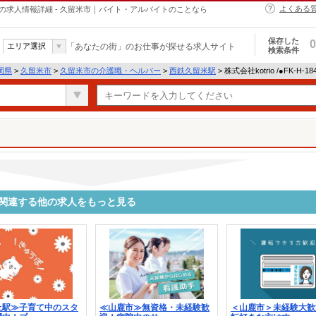
よくある
・ヘルパーの求人情報詳細 - 久留米市｜バイト・アルバイトのことなら
保存した
0
エリア選択
「あなたの街」のお仕事が探せる求人サイト
検索条件
岡県
>
久留米市
>
久留米市の介護職・ヘルパー
>
西鉄久留米駅
> 株式会社kotrio /●FK-H
8911に関連する他の求人をもっと見る
上駅≫子育て中のスタ
≪山鹿市≫無資格・未経験歓
＜山鹿市＞未経験大歓