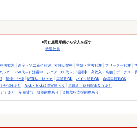
同じ雇用形態から求人を探す
派遣社員
格者歓迎
新卒・第二新卒歓迎
女性活躍中
主婦・主夫歓迎
フリーター歓迎
エルダー（50代～）活躍中
シニア（60代～）活躍中
高収入・高額
ボーナス・
迎
禁煙・分煙
駅直結・駅チカ
車通勤OK
バイク通勤OK
自転車通勤OK
社会保険あり
産休・育休取得実績あり
退職金・財形貯蓄制度あり
など）あり
制服貸与
研修制度あり
資格取得支援制度あり
）