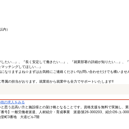
間以内）
がしたい…』、『長く安定して働きたい…』、『就業部署の詳細が知りたい…』、『
をマッチングしてほしい…』
になりますよね☆まずはお気軽にご連絡ください!!お問い合わせだけでも構いません
専属の担当がおります。就業前から就業中も全力でサポートいたします!!
の他の求人をみる
いと思う志高い方と施設様との架け橋となることです。資格支援を無料で実施し、業
一般労働者派遣、人材紹介・育成事業 派遣/派26-300203、紹介/26-ユ-300
堂町3番地 大道ビル7階