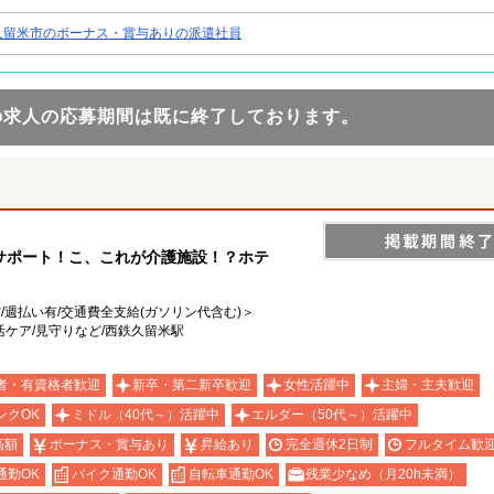
久留米市のボーナス・賞与ありの派遣社員
の求人の応募期間は既に終了しております。
サポート！こ、これが介護施設！？ホテ
有/週払い有/交通費全支給(ガソリン代含む)＞
生活ケア/見守りなど/西鉄久留米駅
者・有資格者歓迎
新卒・第二新卒歓迎
女性活躍中
主婦・主夫歓迎
ンクOK
ミドル（40代～）活躍中
エルダー（50代～）活躍中
高額
ボーナス・賞与あり
昇給あり
完全週休2日制
フルタイム歓
通勤OK
バイク通勤OK
自転車通勤OK
残業少なめ（月20h未満）