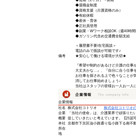
◆短期（2ヶ月）〜長期
◆退職金制度
◆資格支援（介護資格のみ）
◆有給休暇
◆産休・育休
◆正社員登用
◆副業・Wワーク相談OK（週40時
◆ガソリン代含め交通費全額支給
＜履歴書不要/在宅面談＞
電話のみで面談が可能です♪
備考
★安心して働ける環境が大切★
『希望や制約があるけど介護の仕事
大丈夫かな…』、『自分に合う仕事
お仕事を探される上で色々なことが気
消してお仕事始めましょう♪
当社はスタッフの皆様お一人お一人に
企業情報
社名
株式会社コトリオ
株式会社コトリオ
企業
「当社の使命」は、介護業界で頑張りた
概要
促していきたいと考えています。【許認可番号】
本社
京都市下京区油小路通り塩小路下る南不動
所在
地