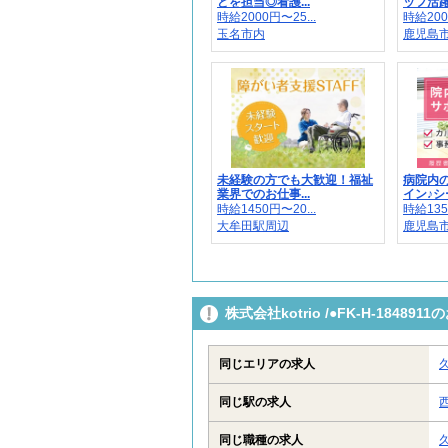
どを担当◎看護...
ッフ活躍
時給2000円〜25...
時給200
玉名市内
鹿児島市
未経験の方でも大歓迎！福祉
病院内
業界でのお仕事...
イン♪シー
時給1450円〜20...
時給135
大牟田駅周辺
鹿児島市
株式会社kotrio /●FK-H-184
同じエリアの求人
同じ駅の求人
同じ職種の求人