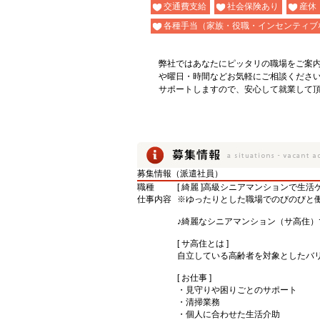
交通費支給
社会保険あり
産休
各種手当（家族・役職・インセンティブ
弊社ではあなたにピッタリの職場をご案
や曜日・時間などお気軽にご相談くださ
サポートしますので、安心して就業して
募集情報（派遣社員）
職種
[ 綺麗 ]高級シニアマンションで生活
仕事内容
※ゆったりとした職場でのびのびと
♪綺麗なシニアマンション（サ高住）
[ サ高住とは ]
自立している高齢者を対象としたバ
[ お仕事 ]
・見守りや困りごとのサポート
・清掃業務
・個人に合わせた生活介助