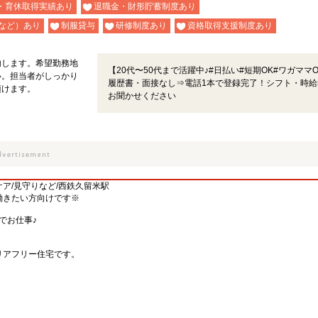
・育休取得実績あり
退職金・財形貯蓄制度あり
など）あり
制服貸与
研修制度あり
資格取得支援制度あり
内します。希望勤務地
【20代〜50代まで活躍中♪#日払い#短期OK#ワガママ
い。担当者がしっかり
履歴書・面接なし⇒電話1本で登録完了！シフト・時給
頂けます。
お聞かせください
ケア/見守りなど/西鉄久留米駅
働きたい方向けです※
でお仕事♪
リアフリー住宅です。