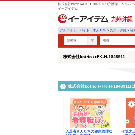
株式会社kotrio /●FK-H-1848911の介護職
イーアイデム
九州・沖縄
アルバイト・バイト・求人TOP
>
九州・沖縄
>
福
勤務地
職種
株式会社kotrio /●FK-H-1848911
株式会社kotrio /●FK-H-184
入居者さんたちの健康管理な
≪坂之