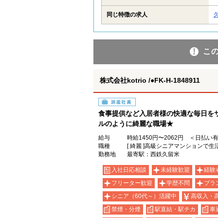
同じ特徴の求人
こ
株式会社kotrio /●FK-H-1848911
派遣社員
食事提供など入居者様の快適な毎日を
ルのように綺麗な職場★
給与
時給1450円〜2062円 ＜日払い
職種
[ 綺麗 ]高級シニアマンションで
勤務地
最寄駅：西鉄久留米
入社日応相談
未経験歓迎
経験
フリーター歓迎
学歴不問
ブラ
シニア（60代～）活躍中
高収入・
禁煙・分煙
駅直結・駅チカ
車