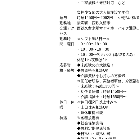
・ご家族様の来訪対応 など
負担少なめの大人気施設です◎
給与
時給1450円〜2062円 ＜日払い有
勤務地
最寄駅：西鉄久留米
交通アク
西鉄久留米駅すぐ≪車・バイク通勤O
セス
勤務時
≪シフト/週3日〜≫
間・曜日
・9：00〜18：00
・10：30〜19：30
・16：00〜翌9：00（希望者のみ）
休憩1ｈ/夜勤は2ｈ
応募資
◆未経験の方大歓迎！
格・経験
◆無資格も相談OK
◆介護資格をお持ちの方優遇
⇒初任者研修、実務者研修、介護福
・未経験：時給1350円〜
・初任者研修：時給1450円〜
・介護福祉士：時給1650円〜
休日・休
≪休日/週2日以上休み≫
暇
・土日休み相談OK
・連休取得可能
待遇
※各種規定有
◆社会保険完備
◆無料定期健康診断
◆日払い・週払い可