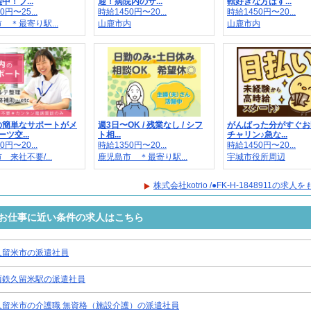
中！プ...
迎！病院内のサ...
転好きな方はす...
0円〜25...
時給1450円〜20...
時給1450円〜20...
 ＊最寄り駅...
山鹿市内
山鹿市内
の簡単なサポートがメ
週3日〜OK / 残業なし / シフ
がんばった分がすぐお
ツ交...
ト相...
チャリン♪急な...
0円〜20...
時給1350円〜20...
時給1450円〜20...
 来社不要/...
鹿児島市 ＊最寄り駅...
宇城市役所周辺
株式会社kotrio /●FK-H-1848911の求
8911のお仕事に近い条件の求人はこちら
久留米市の派遣社員
西鉄久留米駅の派遣社員
久留米市の介護職 無資格（施設介護）の派遣社員