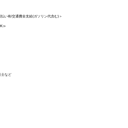
/週払い有/交通費全支給(ガソリン代含む)＞
K≫
祉士など