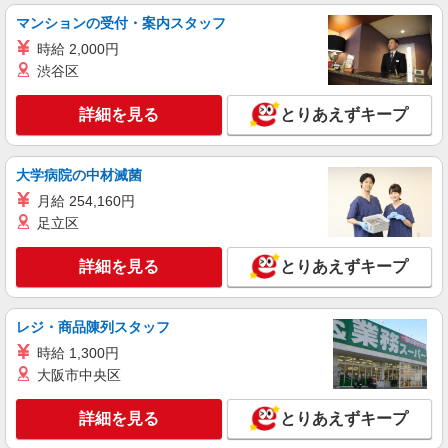
熊本県熊本市中央区
マンションの受付・案内スタッフ
時給 2,000円
詳細を見る
キープ
渋谷区
アルバイト
パート
派遣社員
詳細を見る
とりあえずキープ
日研トータルソーシング株式会社 メディカルケア事業部/熊本オフィ
ス【看護助手】
看護助手（ナースエイド）
大学病院の中材滅菌
時給1,300円 ★週払いOK（規定あり） ※給与
月給 254,160円
幅は経験・能力による
足立区
熊本県熊本市中央区 【最寄駅】熊本市電A系統
「祗園橋」駅 ★マイカー・バイク通勤もOK！
詳細を見る
とりあえずキープ
（規定あり）
詳細を見る
キープ
レジ・商品陳列スタッフ
アルバイト
パート
派遣社員
時給 1,300円
日研トータルソーシング株式会社 メディカルケア事業部/熊本オフィ
大阪市中央区
ス【看護助手】
看護助手（ナースエイド）
詳細を見る
とりあえずキープ
時給1,300円 ★週払いOK（規定あり） ※給与