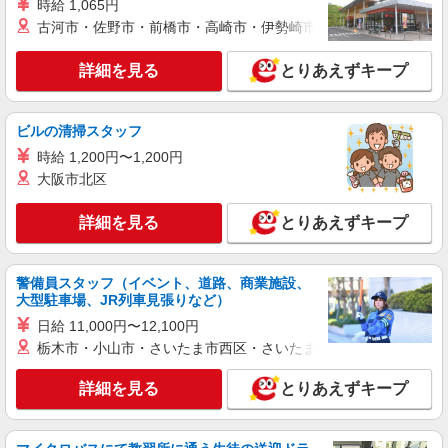
時給 1,065円
時給1550円 ◆前払い・日払い・週払いOK
古河市・佐野市・前橋市・高崎市・伊勢崎市・太田市・館林市・
熊本県熊本市中央区
詳細を見る
とりあえずキープ
詳細を見る
キープ
アルバイト
パート
派遣社員
ビルの清掃スタッフ
日研トータルソーシング株式会社 メディカルケア事業部/熊本オフィ
時給 1,200円〜1,200円
ス【看護助手】
大阪市北区
看護助手（ナースエイド）
時給1,300円 ★週払いOK（規定あり） ※給与
詳細を見る
とりあえずキープ
幅は経験・能力による
熊本県熊本市中央区 【最寄駅】熊本電気鉄道
藤崎線「黒髪町」駅 ★マイカー・バイク通勤も
警備員スタッフ（イベント、道路、商業施設、
OK！（規定あり）
大型駐車場、JR列車見張りなど）
詳細を見る
キープ
日給 11,000円〜12,100円
栃木市・小山市・さいたま市西区・さいたま市岩槻区・久喜市・
派遣社員
株式会社kotrio /●KM-H-2086592
詳細を見る
とりあえずキープ
高収入を目指したい方必見！未経験でも日収1
万〜可！看護助手