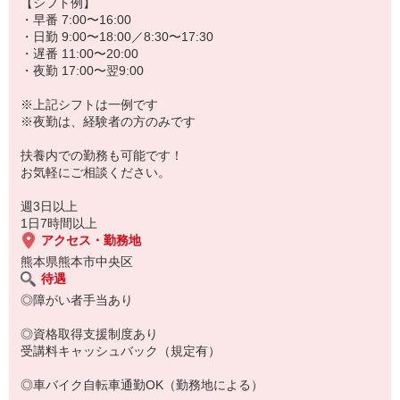
なります
【シフト例】
・早番 7:00〜16:00
▼Point！
・日勤 9:00〜18:00／8:30〜17:30
応募後は【電話面談】で手間なくお仕事紹介♪
・遅番 11:00〜20:00
・夜勤 17:00〜翌9:00
※上記シフトは一例です
※夜勤は、経験者の方のみです
扶養内での勤務も可能です！
お気軽にご相談ください。
週3日以上
1日7時間以上
アクセス・勤務地
熊本県熊本市中央区
待遇
◎障がい者手当あり
◎資格取得支援制度あり
受講料キャッシュバック（規定有）
◎車バイク自転車通勤OK（勤務地による）