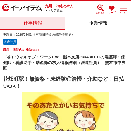
九州・沖縄
の求人
▼エリア変更
仕事情報
企業情報
更新日：2026/08/01 ※更新日時点の最新情報です
派遣社員
職種：病院内の補助staff
（株）ウィルオブ・ワークCW 熊本支店/ms430101の看護師・保
健師・看護助手・助産師の求人情報詳細（派遣社員） - 熊本市中央
区
花畑町駅！無資格・未経験◎清掃・介助など！日払
いOK！