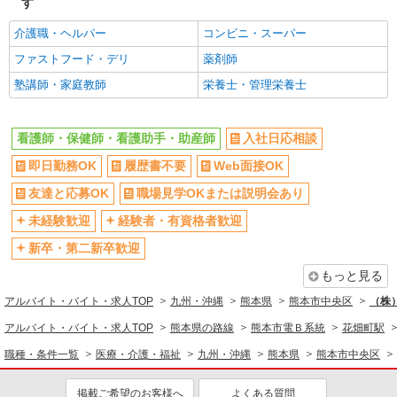
す
介護職・ヘルパー
コンビニ・スーパー
ファストフード・デリ
薬剤師
塾講師・家庭教師
栄養士・管理栄養士
看護師・保健師・看護助手・助産師
入社日応相談
即日勤務OK
履歴書不要
Web面接OK
友達と応募OK
職場見学OKまたは説明会あり
未経験歓迎
経験者・有資格者歓迎
新卒・第二新卒歓迎
もっと見る
アルバイト・バイト・求人TOP
九州・沖縄
熊本県
熊本市中央区
（株
アルバイト・バイト・求人TOP
熊本県の路線
熊本市電Ｂ系統
花畑町駅
職種・条件一覧
医療・介護・福祉
九州・沖縄
熊本県
熊本市中央区
掲載ご希望のお客様へ
よくある質問