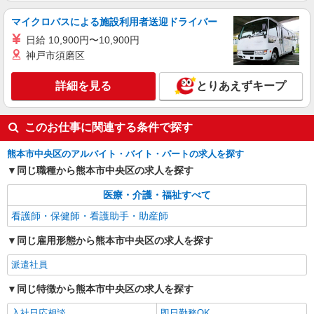
幅は経験・能力による
熊本県熊本市中央区 【最寄駅】熊本市電B系統
マイクロバスによる施設利用者送迎ドライバー
「洗馬橋」駅 ★マイカー・バイク通勤もOK！
日給 10,900円〜10,900円
（規定あり）
神戸市須磨区
詳細を見る
キープ
詳細を見る
とりあえずキープ
アルバイト
パート
派遣社員
日研トータルソーシング株式会社 メディカルケア事業部/熊本オフィ
ス【看護助手】
このお仕事に関連する条件で探す
看護助手（ナースエイド）
熊本市中央区のアルバイト・バイト・パートの求人を探す
時給1,300円 ★週払いOK（規定あり） ※給与
幅は経験・能力による
同じ職種から熊本市中央区の求人を探す
熊本県熊本市中央区 【最寄駅】JR豊肥本線
医療・介護・福祉すべて
「南熊本」駅 ★マイカー・バイク通勤もOK！
（規定あり）
看護師・保健師・看護助手・助産師
詳細を見る
キープ
同じ雇用形態から熊本市中央区の求人を探す
派遣社員
派遣社員
日研トータルソーシング株式会社 メディカルケア事業部/熊本オフィ
ス【看護助手】
同じ特徴から熊本市中央区の求人を探す
看護助手（病院）
入社日応相談
即日勤務OK