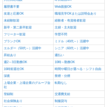
時給1,100円〜
履歴書不要
Web面接OK
熊本県熊本市中央区
友達と応募OK
職場見学OKまたは説明会あり
詳細を見る
キープ
未経験歓迎
経験者・有資格者歓迎
新卒・第二新卒歓迎
主婦・主夫歓迎
フリーター歓迎
学歴不問
ブランクOK
ミドル（40代～）活躍中
エルダー（50代～）活躍中
シニア（60代～）活躍中
昇給あり
週払い
週2～3日勤務OK
10時～勤務OK
16時前退社OK
時間や曜日が選べる・シフト自由
深夜
禁煙・分煙
上場企業・上場企業のグループ会
転勤なし
社
登録制
交通費支給
社会保険あり
制服貸与