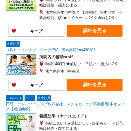
幅は経験・能力による
熊本県熊本市中央区 【最寄駅】熊本市電「商
業高校前」駅 ★マイカー・バイク通勤もOK！
（規定あり）
詳細を見る
キープ
派遣社員
（株）ウィルオブ・ワークCW 熊本支店/ms430101
病院内の補助staff
時給1400円 ◆前払い・日払い・週払いOK
熊本県熊本市中央区
詳細を見る
キープ
アルバイト
パート
派遣社員
日研トータルソーシング株式会社 メディカルケア事業部/熊本オフィ
ス【看護助手】
看護助手（ナースエイド）
時給1,300円 ★週払いOK（規定あり） ※給与
幅は経験・能力による