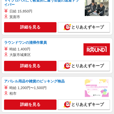
マイクロバスにて教習所に通う生徒の送迎ドラ
時給1450円〜2062円 ＜日払い有/週払い有/交
イバー
通費全支給(ガソリン代含む)＞
日給 15,850円
水前寺駅周辺 ≪車通勤OK≫
箕面市
詳細を見る
キープ
詳細を見る
とりあえずキープ
アルバイト
パート
派遣社員
日研トータルソーシング株式会社 メディカルケア事業部/熊本オフィ
ラウンドワンの清掃作業員
ス【看護助手】
時給 1,400円
看護助手（ナースエイド）
大阪市城東区
時給1,300円 ★週払いOK（規定あり） ※給与
幅は経験・能力による
詳細を見る
とりあえずキープ
熊本県熊本市中央区 【最寄駅】熊本市電「味
噌天神前」駅 ★マイカー・バイク通勤もOK！
（規定あり）
アパレル用品や雑貨のピッキング検品
詳細を見る
キープ
時給 1,200円〜1,500円
柏市
派遣社員
（株）ウィルオブ・ワークCW 熊本支店/ms430101
詳細を見る
とりあえずキープ
看護助手
時給1400円 ◆前払い・日払い・週払いOK