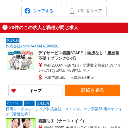
シェアする
URLをシェア
20
件のこの求人と職種が同じ求人
派遣社員
株式会社kotrio /●KM-H-1944291
デイサービス看護STAFF｜面接なし！履歴書
不要！ブランクOK◎
時給2300円〜2875円＜交通費全額支給(ガソリ
ン代含む)/日払い可/週払い可＞
水前寺駅周辺 ≪車通勤OK≫
詳細を見る
キープ
アルバイト
パート
派遣社員
日研トータルソーシング株式会社 メディカルケア事業部/熊本オフィ
ス【看護助手】
看護助手（ナースエイド）
時給1,300円 ★週払いOK（規定あり） ※給与