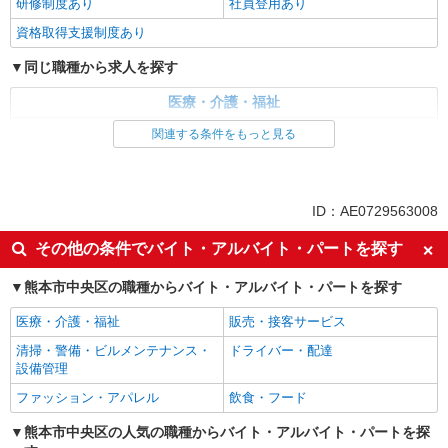
研修制度あり
社員登用あり
資格取得支援制度あり
同じ職種から求人を探す
医療・介護・福祉
看護師・保健師・看護助手・助産師
関連する条件をもっと見る
同じ特徴から求人を探す
未経験歓迎
ミドル（40代～）活躍中
ID：AE0729563008
週2～3日勤務OK
深夜
その他の条件でバイト・アルバイト・パートを探す
上場企業・上場企業のグループ会
交通費支給
社
熊本市中央区の職種からバイト・アルバイト・パートを探す
社会保険あり
社員登用あり
医療・介護・福祉
販売・接客サービス
清掃・警備・ビルメンテナンス・
ドライバー・配達
設備管理
ファッション・アパレル
飲食・フード
熊本市中央区の人気の職種からバイト・アルバイト・パートを探