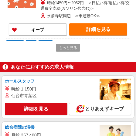
時給1450円〜2062円 ＜日払い有/週払い有/交
通費全支給(ガソリン代含む)＞
水前寺駅周辺 ≪車通勤OK≫
詳細を見る
キープ
アルバイト
パート
派遣社員
もっと見る
日研トータルソーシング株式会社 メディカルケア事業部/熊本オフィ
ス【看護助手】
看護助手（ナースエイド）
あなたにおすすめの求人情報
時給1,300円 ★週払いOK（規定あり） ※給与
幅は経験・能力による
ホールスタッフ
熊本県熊本市中央区 【最寄駅】熊本電気鉄道
藤崎線「藤崎宮前」駅 ★マイカー・バイク通勤も
時給 1,150円
OK！（規定あり）
仙台市青葉区
詳細を見る
キープ
詳細を見る
とりあえずキープ
派遣社員
株式会社kotrio /●KM-H-1894508
総合病院の清掃
熊本市中央区＊医療現場を支える看護助手＊嬉
しい高時給◎研修あり
月給 257,400円