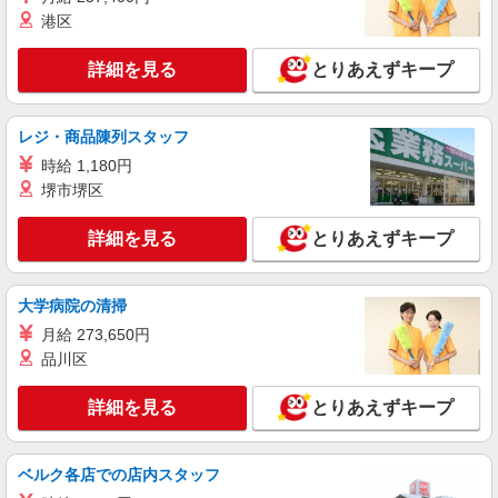
港区
時給1450円〜2062円 ＜日払い有/週払い有/交
通費全支給(ガソリン代含む)＞
詳細を見る
水前寺駅周辺 ≪車通勤OK≫
とりあえずキープ
詳細を見る
キープ
レジ・商品陳列スタッフ
時給 1,180円
アルバイト
パート
派遣社員
堺市堺区
日研トータルソーシング株式会社 メディカルケア事業部/熊本オフィ
ス【看護助手】
看護助手（ナースエイド）
詳細を見る
とりあえずキープ
時給1,300円 ★週払いOK（規定あり） ※給与
幅は経験・能力による
大学病院の清掃
熊本県熊本市中央区 【最寄駅】熊本市電「市
立体育館前」駅 ★マイカー・バイク通勤もOK！
月給 273,650円
（規定あり）
品川区
詳細を見る
キープ
詳細を見る
とりあえずキープ
派遣社員
（株）ウィルオブ・ワークCW 熊本支店/ms430101
ベルク各店での店内スタッフ
看護助手