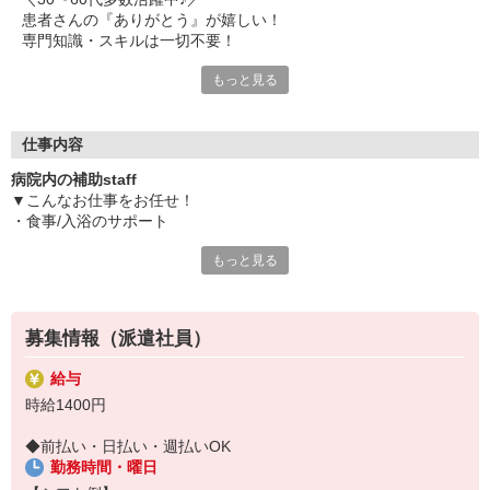
患者さんの『ありがとう』が嬉しい！
専門知識・スキルは一切不要！
もっと見る
看護助手（ナースエイド）の魅力はこちら♪
□医療を身近で学べる
□福利厚生が充実
仕事内容
★あなた専任カウンセラーがサポート
病院内の補助staff
「自分にあった職場が知りたい」「シフトの希望がある」など、
▼こんなお仕事をお任せ！
なんでもご相談くださいね♪
・食事/入浴のサポート
・おトイレのサポート
もっと見る
・医療器具の設置準備
・ベッドメイキングやベッド周りの清掃 など
「いつも身の回りのことをしてくれて本当にありがとう」など、や
募集情報（派遣社員）
りがいに繋がる言葉をたくさんいただけます！
給与
約7割の方が未経験スタート♪
時給1400円
周りの看護師さんや仲間と助け合いながら働けるから安心！
◆前払い・日払い・週払いOK
※勤務中のマスク着用可
勤務時間・曜日
※登録制のため、ご応募のタイミングによりご紹介可能な案件が異