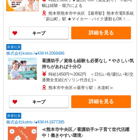
幅は経験・能力による
熊本県熊本市中央区 【最寄駅】熊本市電B系統
「蔚山町」駅 ★マイカー・バイク通勤もOK！
（規定あり）
詳細を見る
キープ
派遣社員
株式会社kotrio /●KM-H-2069486
看護助手／資格も経験も必要なし＊やさしい気
持ちがあれば十分◎
時給1450円〜2062円 ＜日払い有/週払い有/交
通費全支給(ガソリン代含む)＞
熊本市中央区≪最寄り駅：水道町≫
詳細を見る
キープ
派遣社員
株式会社kotrio /●KM-H-1977395
≪熊本市中央区／看護助手≫子育て世代活躍
中！働きやすい環境♪