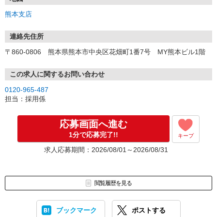
平 日／10:00〜20:00
熊本支店
土日祝／10:00〜19:00
□■来社不要！WEB登録あり■□
連絡先住所
WEB＆TELでお仕事の紹介が可能！
〒860-0806 熊本県熊本市中央区花畑町1番7号 MY熊本ビル1階
＜応募後の流れ＞
▼応募後、無料WEB登録フォームをご案内
この求人に関するお問い合わせ
▼スマホ or PCからご登録
0120-965-487
▼専任アドバイザーよりご連絡
担当：採用係
▼お電話でご希望・ご質問を伺い、お仕事を紹介
（ご希望などお気軽にご相談くださいね！）
▼職場見学後、就業先を決定
応募画面へ進む
※対面でのカウンセリングをご希望の方は、支店での来社・登録も
1分で応募完了!!
キープ
歓迎！≪随時登録会開催！≫
求人応募期間：2026/08/01～2026/08/31
閲覧履歴を見る
ブックマーク
ポストする