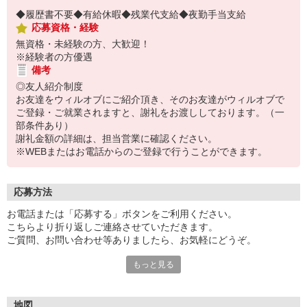
◆履歴書不要◆有給休暇◆残業代支給◆夜勤手当支給
応募資格・経験
無資格・未経験の方、大歓迎！
※経験者の方優遇
備考
◎友人紹介制度
お友達をウィルオブにご紹介頂き、そのお友達がウィルオブで
ご登録・ご就業されますと、謝礼をお渡ししております。（一
部条件あり）
謝礼金額の詳細は、担当営業に確認ください。
※WEBまたはお電話からのご登録で行うことができます。
応募方法
お電話または「応募する」ボタンをご利用ください。
こちらより折り返しご連絡させていただきます。
ご質問、お問い合わせ等ありましたら、お気軽にどうぞ。
もっと見る
＜WEB応募＞
24時間受付中！！
＜電話応募＞
地図