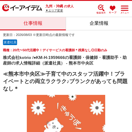
九州・沖縄
の求人
▼エリア変更
仕事情報
企業情報
更新日：2026/08/03 ※更新日時点の最新情報です
派遣社員
職種：20代〜50代活躍中！デイサービスの看護師＊残業なし◎日勤のみ
株式会社kotrio /●KM-H-1959666の看護師・保健師・看護助手・助
産師の求人情報詳細（派遣社員） - 熊本市中央区
≪熊本市中央区≫子育て中のスタッフ活躍中！プラ
イベートとの両立ラクラク♪ブランクがあっても問題
なし＊