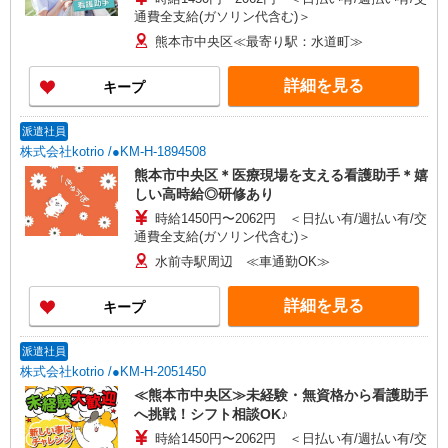
通費全支給(ガソリン代含む)＞
熊本市中央区≪最寄り駅：水道町≫
詳細を見る
キープ
派遣社員
株式会社kotrio /●KM-H-1894508
熊本市中央区＊医療現場を支える看護助手＊嬉
しい高時給◎研修あり
時給1450円〜2062円 ＜日払い有/週払い有/交
通費全支給(ガソリン代含む)＞
水前寺駅周辺 ≪車通勤OK≫
詳細を見る
キープ
派遣社員
株式会社kotrio /●KM-H-2051450
≪熊本市中央区≫未経験・無資格から看護助手
へ挑戦！シフト相談OK♪
時給1450円〜2062円 ＜日払い有/週払い有/交