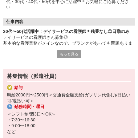
代・30代・40代・50代を中心に活躍中＊お気軽にご応募くださ
い
仕事内容
20代〜50代活躍中！デイサービスの看護師＊残業なし◎日勤のみ
デイサービスの看護師さん募集◎
基本的な看護業務がメインなので、ブランクがあっても問題ありま
せん♪
もっと見る
≪おもなお仕事≫
・バイタルチェック
・服薬管理
募集情報（派遣社員）
・健康相談
・簡単な医療処置
給与
・スタッフとの連携
時給2000円〜2500円＜交通費全額支給(ガソリン代含む)/日払い
など
可/週払い可＞
勤務時間・曜日
働く時間は日勤帯のみ！夕方には退勤できます♪残業もないため、プ
ライベートの予定が立てやすい環境です◎
＜シフト制/週3日〜OK＞
・7:30〜16:30
シフトの相談も柔軟に対応します！「子どもが突然熱をだして…」
・9:00〜18:00
「学校の行事があって…」など、なんでも気軽にご相談ください♪
など