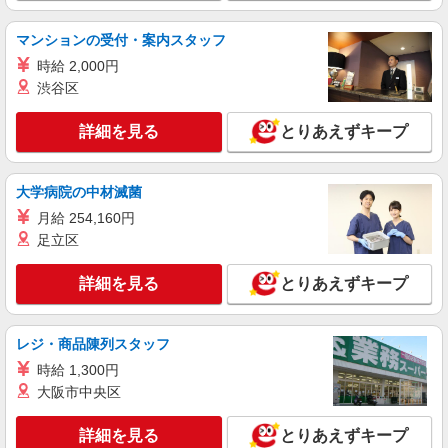
詳細を見る
キープ
マンションの受付・案内スタッフ
時給 2,000円
派遣社員
渋谷区
株式会社kotrio /●KM-H-2021449
熊本市中央区｜家庭と両立できる＊デイサービ
詳細を見る
とりあえずキープ
ス看護師【夜勤なし】
時給2000円〜2500円 ＜日払い有/週払い有/交
通費全支給(ガソリン代含む)＞
大学病院の中材滅菌
水前寺駅周辺 ≪車通勤OK≫
月給 254,160円
足立区
詳細を見る
キープ
詳細を見る
とりあえずキープ
派遣社員
株式会社kotrio /●KM-H-2009723
＜熊本市中央区＞元気も、プライベートも諦め
レジ・商品陳列スタッフ
ない＊週3〜OK/看護助手
時給 1,300円
時給1450円〜2062円 ＜日払い有/週払い有/交
大阪市中央区
通費全支給(ガソリン代含む)＞
水前寺駅周辺 ≪車通勤OK≫
詳細を見る
とりあえずキープ