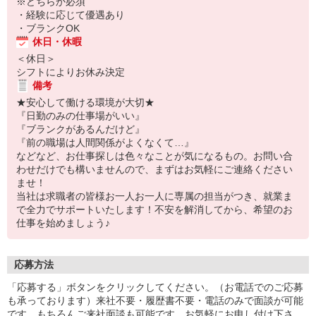
※どちらか必須
・経験に応じて優遇あり
・ブランクOK
休日・休暇
＜休日＞
シフトによりお休み決定
備考
★安心して働ける環境が大切★
『日勤のみの仕事場がいい』
『ブランクがあるんだけど』
『前の職場は人間関係がよくなくて…』
などなど、お仕事探しは色々なことが気になるもの。お問い合
わせだけでも構いませんので、まずはお気軽にご連絡ください
ませ！
当社は求職者の皆様お一人お一人に専属の担当がつき、就業ま
で全力でサポートいたします！不安を解消してから、希望のお
仕事を始めましょう♪
応募方法
「応募する」ボタンをクリックしてください。（お電話でのご応募
も承っております）来社不要・履歴書不要・電話のみで面談が可能
です。もちろんご来社面談も可能です。お気軽にお申し付け下さ