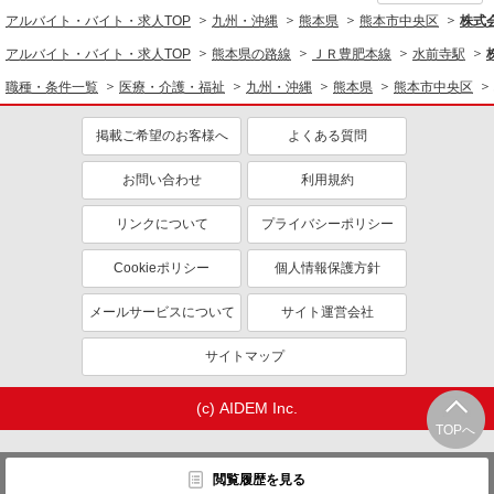
アルバイト・バイト・求人TOP
九州・沖縄
熊本県
熊本市中央区
株式会
アルバイト・バイト・求人TOP
熊本県の路線
ＪＲ豊肥本線
水前寺駅
職種・条件一覧
医療・介護・福祉
九州・沖縄
熊本県
熊本市中央区
掲載ご希望のお客様へ
よくある質問
お問い合わせ
利用規約
リンクについて
プライバシーポリシー
Cookieポリシー
個人情報保護方針
メールサービスについて
サイト運営会社
サイトマップ
(c) AIDEM Inc.
TOPへ
閲覧履歴を見る