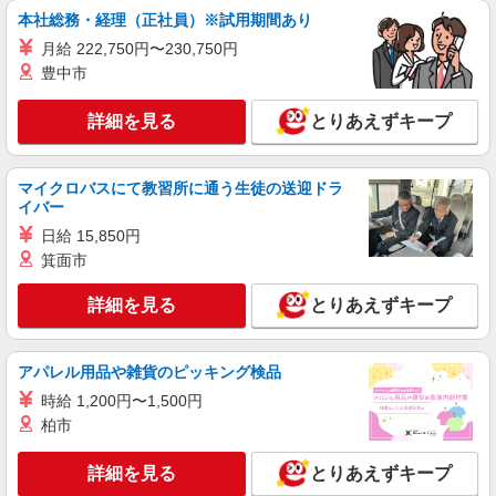
本社総務・経理（正社員）※試用期間あり
詳細を見る
キープ
月給 222,750円〜230,750円
豊中市
派遣社員
株式会社kotrio /●KM-H-2102258
詳細を見る
とりあえずキープ
≪面接なし≫即勤務OK！デイサービスの看護
職員募集＊日勤のみ
マイクロバスにて教習所に通う生徒の送迎ドラ
時給2000円〜＜交通費全額支給(ガソリン代含
イバー
む)/日払い可/週払い可＞
日給 15,850円
水前寺駅周辺 ≪車通勤OK≫
箕面市
詳細を見る
キープ
詳細を見る
とりあえずキープ
派遣社員
株式会社kotrio /●KM-H-1978134
アパレル用品や雑貨のピッキング検品
デイサービスの看護師＊日払いOK！推し活の
時給 1,200円〜1,500円
軍資金も即ゲット◎
柏市
時給2300円〜2875円＜交通費全額支給(ガソリ
ン代含む)/日払い可/週払い可＞
詳細を見る
とりあえずキープ
水前寺駅周辺 ≪車通勤OK≫