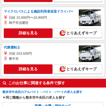
詳細を見る
キープ
マイクロバスによる施設利用者送迎ドライバー
派遣社員
日給 10,900円〜10,900円
株式会社kotrio /●KM-H-1944291
神戸市須磨区
デイサービス看護STAFF｜面接なし！履歴書
不要！ブランクOK◎
詳細を見る
とりあえずキープ
時給2300円〜2875円＜交通費全額支給(ガソリ
ン代含む)/日払い可/週払い可＞
水前寺駅周辺 ≪車通勤OK≫
代務運転士
月給 253,500円
詳細を見る
キープ
豊中市
派遣社員
詳細を見る
とりあえずキープ
株式会社kotrio /●KM-H-1909012
熊本市中央区＊病院のサポート役♪高時給＆充
このお仕事に関連する条件で探す
実の研修で安心スタート
時給1450円〜2062円 ＜日払い有/週払い有/交
熊本市中央区のアルバイト・バイト・パートの求人を探す
通費全支給(ガソリン代含む)＞
同じ職種から熊本市中央区の求人を探す
水前寺駅周辺 ≪車通勤OK≫
医療・介護・福祉すべて