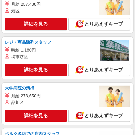
水前寺駅周辺 ≪車通勤OK≫
月給 257,400円
港区
詳細を見る
キープ
詳細を見る
とりあえずキープ
派遣社員
株式会社kotrio /●KM-H-1977395
レジ・商品陳列スタッフ
≪熊本市中央区／看護助手≫子育て世代活躍
中！働きやすい環境♪
時給 1,180円
時給1450円〜2062円 ＜日払い有/週払い有/交
堺市堺区
通費全支給(ガソリン代含む)＞
水前寺駅周辺 ≪車通勤OK≫
詳細を見る
とりあえずキープ
詳細を見る
キープ
大学病院の清掃
月給 273,650円
派遣社員
株式会社kotrio /●KM-H-1906765
品川区
熊本市中央区≫タイパ重視で稼げる看護助手＊
無料資格支援で時給UP
詳細を見る
とりあえずキープ
時給1450円〜2062円 ＜日払い有/週払い有/交
通費全支給(ガソリン代含む)＞
ベルク各店での店内スタッフ