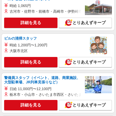
水前寺駅周辺 ≪車通勤OK≫
時給 1,065円
古河市・佐野市・前橋市・高崎市・伊勢崎市・太田市・館林市・
詳細を見る
キープ
詳細を見る
とりあえずキープ
派遣社員
株式会社kotrio /●KM-H-1959208
熊本市中央区｜看護師さんのサポートスタッフ
ビルの清掃スタッフ
募集♪医療行為なし
時給 1,200円〜1,200円
時給1450円〜2062円 ＜日払い有/週払い有/交
大阪市北区
通費全支給(ガソリン代含む)＞
水前寺駅周辺 ≪車通勤OK≫
詳細を見る
とりあえずキープ
詳細を見る
キープ
警備員スタッフ（イベント、道路、商業施設、
派遣社員
大型駐車場、JR列車見張りなど）
株式会社kotrio /●KM-H-1944127
日給 11,000円〜12,100円
中央区／住宅型有料老人ホームの看護師＊履歴
栃木市・小山市・さいたま市西区・さいたま市岩槻区・久喜市・
書不要！面接なし♪
時給2000円〜2500円＜ガソリン代含め交通費
詳細を見る
とりあえずキープ
全額支給/日払い・週払いOK＞
水前寺駅周辺 ≪車通勤OK≫