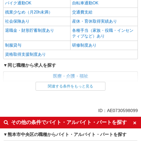
バイク通勤OK
自転車通勤OK
残業少なめ（月20h未満）
交通費支給
社会保険あり
産休・育休取得実績あり
退職金・財形貯蓄制度あり
各種手当（家族・役職・インセン
ティブなど）あり
制服貸与
研修制度あり
資格取得支援制度あり
同じ職種から求人を探す
医療・介護・福祉
看護師・保健師・看護助手・助産師
関連する条件をもっと見る
同じ特徴から求人を探す
未経験歓迎
ミドル（40代～）活躍中
ID：AE0730598099
ボーナス・賞与あり
車通勤OK
その他の条件でバイト・アルバイト・パートを探す
交通費支給
社会保険あり
熊本市中央区の職種からバイト・アルバイト・パートを探す
産休・育休取得実績あり