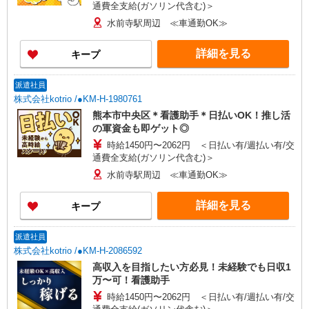
通費全支給(ガソリン代含む)＞
水前寺駅周辺 ≪車通勤OK≫
詳細を見る
キープ
派遣社員
株式会社kotrio /●KM-H-1980761
熊本市中央区＊看護助手＊日払いOK！推し活
の軍資金も即ゲット◎
時給1450円〜2062円 ＜日払い有/週払い有/交
通費全支給(ガソリン代含む)＞
水前寺駅周辺 ≪車通勤OK≫
詳細を見る
キープ
派遣社員
株式会社kotrio /●KM-H-2086592
高収入を目指したい方必見！未経験でも日収1
万〜可！看護助手
時給1450円〜2062円 ＜日払い有/週払い有/交