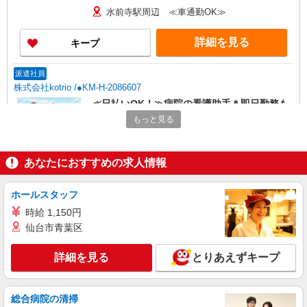
水前寺駅周辺 ≪車通勤OK≫
詳細を見る
キープ
派遣社員
株式会社kotrio /●KM-H-2086607
≪日払いOK！≫病院の看護助手＊即日勤務も
可能♪
もっと見る
時給1450円〜2062円 ＜日払い有/週払い有/交
通費全支給(ガソリン代含む)＞
あなたにおすすめの求人情報
水前寺駅周辺 ≪車通勤OK≫
詳細を見る
キープ
ホールスタッフ
時給 1,150円
派遣社員
仙台市青葉区
株式会社kotrio /●KM-H-2020738
≪熊本市中央区≫年齢不問！０からスタートで
詳細を見る
とりあえずキープ
も活躍できる看護助手♪
時給1450円〜2062円 ＜日払い有/週払い有/交
通費全支給(ガソリン代含む)＞
総合病院の清掃