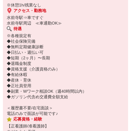
※休憩1h/残業なし
アクセス・勤務地
水前寺駅⇒車ですぐ
水前寺駅周辺 ≪車通勤OK≫
待遇
※各種規定有
◆社会保険完備
◆無料定期健康診断
◆日払い・週払い可
◆短期（2ヶ月）〜長期
◆退職金制度
◆資格支援（介護資格のみ）
◆有給休暇
◆産休・育休
◆正社員登用
◆副業・Wワーク相談OK（週40時間以内）
◆ガソリン代含め交通費全額支給
＜履歴書不要/在宅面談＞
電話のみで面談が可能です♪
応募資格・経験
【正看護師/准看護師】