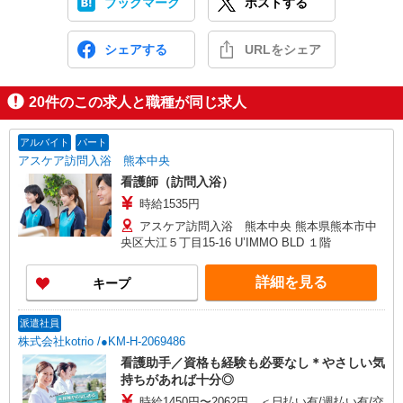
ブックマーク
ポストする
シェアする
URLをシェア
20
件のこの求人と職種が同じ求人
アルバイト
パート
アスケア訪問入浴 熊本中央
看護師（訪問入浴）
時給1535円
アスケア訪問入浴 熊本中央 熊本県熊本市中
央区大江５丁目15-16 U’IMMO BLD １階
詳細を見る
キープ
派遣社員
株式会社kotrio /●KM-H-2069486
看護助手／資格も経験も必要なし＊やさしい気
持ちがあれば十分◎
時給1450円〜2062円 ＜日払い有/週払い有/交