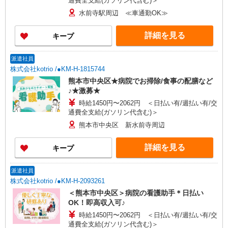
通費全支給(ガソリン代含む)＞
水前寺駅周辺 ≪車通勤OK≫
詳細を見る
キープ
派遣社員
株式会社kotrio /●KM-H-1815744
熊本市中央区★病院でお掃除/食事の配膳など
♪★激募★
時給1450円〜2062円 ＜日払い有/週払い有/交
通費全支給(ガソリン代含む)＞
熊本市中央区 新水前寺周辺
詳細を見る
キープ
派遣社員
株式会社kotrio /●KM-H-2093261
＜熊本市中央区＞病院の看護助手＊日払い
OK！即高収入可♪
時給1450円〜2062円 ＜日払い有/週払い有/交
通費全支給(ガソリン代含む)＞