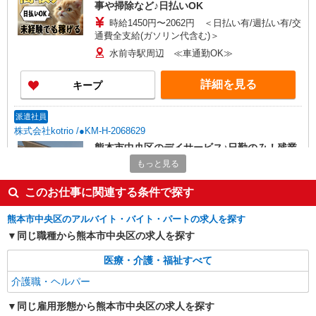
事や掃除など♪日払いOK
時給1450円〜2062円 ＜日払い有/週払い有/交
通費全支給(ガソリン代含む)＞
水前寺駅周辺 ≪車通勤OK≫
詳細を見る
キープ
派遣社員
株式会社kotrio /●KM-H-2068629
熊本市中央区のデイサービス♪日勤のみ！残業
ゼロで趣味も満喫
もっと見る
時給1450円〜2062円 ＜日払い有/週払い有/交
通費全支給(ガソリン代含む)＞
このお仕事に関連する条件で探す
熊本市中央区 新水前寺周辺
熊本市中央区のアルバイト・バイト・パートの求人を探す
同じ職種から熊本市中央区の求人を探す
詳細を見る
キープ
医療・介護・福祉すべて
派遣社員
介護職・ヘルパー
株式会社kotrio /●KM-H-2001641
熊本市中央区＊障がい児童施設の新規
同じ雇用形態から熊本市中央区の求人を探す