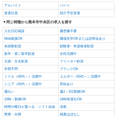
STAFF★資格や経験を活かす
アルバイト
パート
時給1250円〜 ＜資格や経験に応じて決定/交
通費全支給(ガソリン代含む)＞
派遣社員
紹介予定派遣
熊本市中央区
同じ特徴から熊本市中央区の求人を探す
詳細を見る
キープ
入社日応相談
履歴書不要
Web面接OK
職場見学OKまたは説明会あり
派遣社員
未経験歓迎
経験者・有資格者歓迎
株式会社kotrio /●KM-H-2012177
熊本市中央区｜未経験でも大丈夫◎研修が手厚
新卒・第二新卒歓迎
女性活躍中
い有料住宅の介護♪
主婦・主夫歓迎
フリーター歓迎
時給1450円〜2062円 ＜日払い有/週払い有/交
通費全支給(ガソリン代含む)＞
学歴不問
ブランクOK
水前寺駅周辺 ≪車通勤OK≫
ミドル（40代～）活躍中
エルダー（50代～）活躍中
シニア（60代～）活躍中
昇給あり
詳細を見る
キープ
週払い
週2～3日勤務OK
派遣社員
10時～勤務OK
16時前退社OK
株式会社kotrio /●KM-H-2019343
時間や曜日が選べる・シフト自由
深夜
＜熊本市中央区＞障がい児童施設の新規
禁煙・分煙
残業ほぼなし
STAFF★資格や経験を活かす