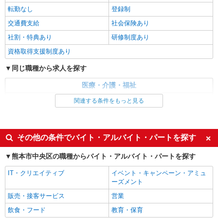
時給1250円〜 ＜資格や経験に応じて決定/交
転勤なし
登録制
通費全支給(ガソリン代含む)＞
交通費支給
社会保険あり
熊本市中央区
社割・特典あり
研修制度あり
詳細を見る
キープ
資格取得支援制度あり
同じ職種から求人を探す
派遣社員
株式会社kotrio /●KM-H-2068728
医療・介護・福祉
＼収入アップを全面サポート／小規模デイ
介護職・ヘルパー
関連する条件をもっと見る
STAFF｜資格支援制度あり
時給1450円〜2062円 ＜日払い有/週払い有/交
同じ特徴から求人を探す
通費全支給(ガソリン代含む)＞
未経験歓迎
ミドル（40代～）活躍中
水前寺駅周辺 ≪車通勤OK≫
その他の条件でバイト・アルバイト・パートを探す
週2～3日勤務OK
深夜
熊本市中央区の職種からバイト・アルバイト・パートを探す
詳細を見る
キープ
交通費支給
社会保険あり
IT・クリエイティブ
イベント・キャンペーン・アミュ
派遣社員
ーズメント
株式会社kotrio /●KM-H-2067364
販売・接客サービス
営業
熊本市中央区/未経験OK★誰かの支えになれる
飲食・フード
人に！グルホの世話人♪
教育・保育