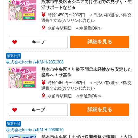
熊本市中央区★シニア向け住宅での見守り・生
活サポートなど★
時給1450円〜2062円 ＜日払い有/週払い有/交
通費全支給(ガソリン代含む)＞
水前寺駅周辺 ≪車通勤OK≫
詳細を見る
キープ
派遣社員
株式会社kotrio /●KM-H-2051308
熊本市中央区＊年齢不問◎未経験から安定した
業界へ＊サ高住
時給1450円〜2062円 ＜日払い有/週払い有/交
通費全支給(ガソリン代含む)＞
水前寺駅周辺 ≪車通勤OK≫
詳細を見る
キープ
派遣社員
株式会社kotrio /●KM-H-2068010
熊本市中央区｜まずは送迎業務で活躍しよう◎