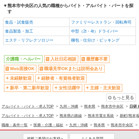
時給1450円〜2062円 ＜日払い有/週払い有/交
熊本市中央区の人気の職種からバイト・アルバイト・パートを探
通費全支給(ガソリン代含む)＞
す
水前寺駅周辺 ≪車通勤OK≫
食品・試食販売
ファミリーレストラン・回転寿司
詳細を見る
キープ
食品製造・加工
中型（2t・4t）ドライバー
エステ・リフレクソロジー
梱包・仕分け・ピッキング
派遣社員
株式会社kotrio /●KM-H-2092714
＜蔚山町駅＞障がい児童施設の新規STAFF★
介護職・ヘルパー
入社日応相談
履歴書不要
資格や経験を活かす
Web面接OK
職場見学OKまたは説明会あり
時給1250円〜 ＜資格や経験に応じて決定/交
通費全支給(ガソリン代含む)＞
未経験歓迎
経験者・有資格者歓迎
熊本市中央区
新卒・第二新卒歓迎
女性活躍中
主婦・主夫歓迎
もっと見る
詳細を見る
キープ
アルバイト・バイト・求人TOP
九州・沖縄
熊本県
熊本市中央区
日研
派遣社員
アルバイト・バイト・求人TOP
熊本県の路線
熊本市電Ｂ系統
新町(熊本)
株式会社kotrio /●KM-H-2028533
職種・条件一覧
医療・介護・福祉
九州・沖縄
熊本県
熊本市中央区
≪熊本市中央区≫日勤のみ＆残業ナシ！お迎え
に間に合うデイサービス
掲載ご希望のお客様へ
よくある質問