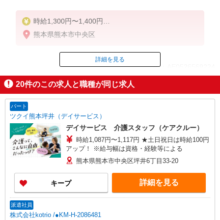
時給1,300円〜1,400円
★週払いOK（規定あり）
熊本県熊本市中央区
※給与幅は経験・能力による
詳細を見る
ID：AE0526569224
20
件のこの求人と職種が同じ求人
掲載期間終了
パート
ツクイ熊本坪井（デイサービス）
デイサービス 介護スタッフ（ケアクルー）
時給1,087円〜1,117円 ★土日祝日は時給100円
アップ！ ※給与幅は資格・経験等による
熊本県熊本市中央区坪井6丁目33-20
詳細を見る
キープ
派遣社員
株式会社kotrio /●KM-H-2086481