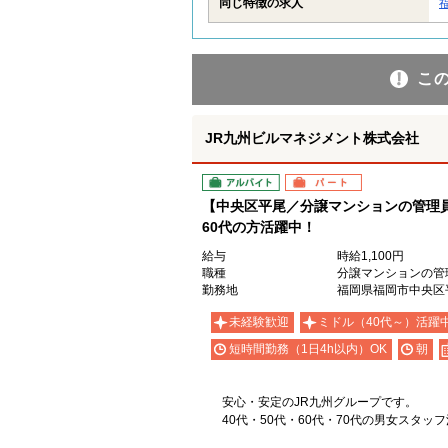
同じ特徴の求人
こ
JR九州ビルマネジメント株式会社
アルバイト
パート
【中央区平尾／分譲マンションの管理員
60代の方活躍中！
給与
時給1,100円
職種
分譲マンションの管
勤務地
福岡県福岡市中央区
未経験歓迎
ミドル（40代～）活躍
短時間勤務（1日4h以内）OK
朝
安心・安定のJR九州グループです。
40代・50代・60代・70代の男女スタッ