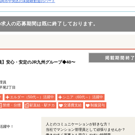
福岡市中央区の未経験歓迎のパート
の求人の応募期間は既に終了しております。
】安心・安定のJR九州グループ◆40〜
理員
平尾2丁目
中
エルダー（50代～）活躍中
シニア（60代～）活躍中
禁煙・分煙
駅直結・駅チカ
交通費支給
制服貸与
人とのコミュニケーションが好きな方！
フ活躍中！
当社でマンション管理員として頑張りませんか？