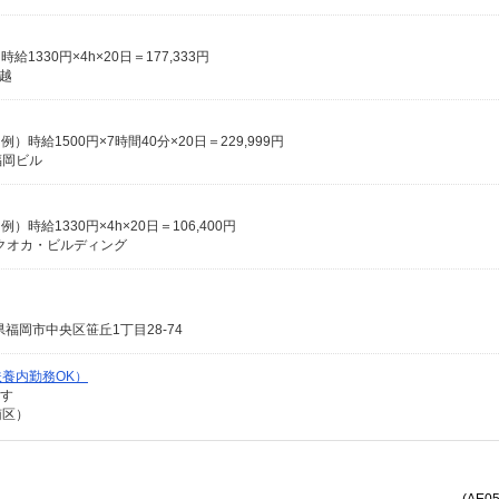
1330円×4h×20日＝177,333円
越
）時給1500円×7時間40分×20日＝229,999円
福岡ビル
）時給1330円×4h×20日＝106,400円
フクオカ・ビルディング
福岡市中央区笹丘1丁目28-74
養内勤務OK）
ます
南区）