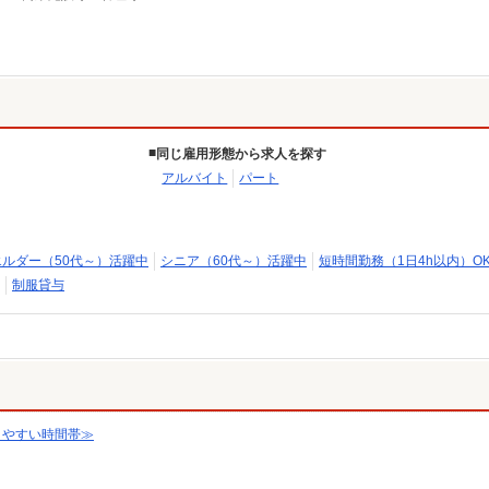
同じ雇用形態から求人を探す
アルバイト
パート
エルダー（50代～）活躍中
シニア（60代～）活躍中
短時間勤務（1日4h以内）O
制服貸与
きやすい時間帯≫