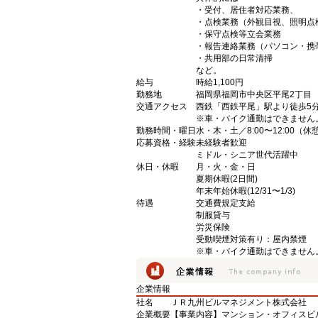
・受付、居住者対応業務、
・点検業務（外観目視、照明点
・保守点検等立会業務
・報告連絡業務（パソコン・携
・共用部の日常清掃
など。
給与
時給1,100円
勤務地
福岡県福岡市中央区平尾2丁目
交通アクセス
西鉄「西鉄平尾」駅より徒歩5
※車・バイク通勤はできません
勤務時間・曜日
水・木・土／8:00〜12:00（
応募資格・経験
未経験者歓迎
ミドル・シニア世代活躍中
休日・休暇
月・火・金・日
夏期休暇(2日間)
年末年始休暇(12/31〜1/3)
待遇
交通費規定支給
制服貸与
労災保険
受動喫煙対策有り：屋内禁煙
※車・バイク通勤はできません
企業情報
社名
ＪＲ九州ビルマネジメント株式会社
企業概要
【事業内容】マンション・オフィスビ