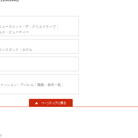
519343940)
ミューズメント
IT・クリエイティブ
ルス・ビューティー
リンスタンド
ホテル
ァッション・アパレル
職種・条件一覧
▲ページトップに戻る
ク