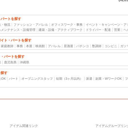
(AE0
・パートを探す
造・物流
ファッション・アパレル
オフィスワーク・事務
イベント・キャンペーン・ア
ルメンテナンス・設備管理
建築・設備・アクティブワーク
ドライバー・配達
営業
ヘ
バイト・パートを探す
家庭教師
事務
本屋
映画館
アパレル
居酒屋
パチンコ
塾講師
コンビニ
ガソ
ト・パートを探す
県
鹿児島県
沖縄県
を探す
生OK
パート
オープニングスタッフ
短期（3ヶ月以内）
派遣
副業・WワークOK
フ
アイデム関連リンク
アイデムグループリン