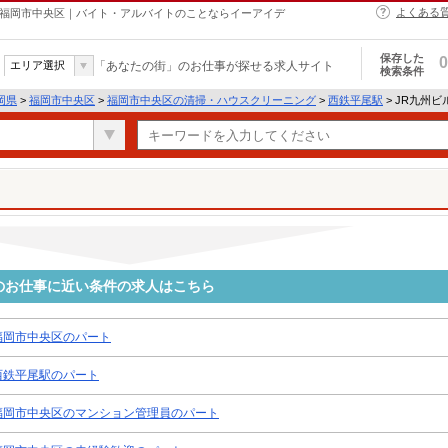
よくある
- 福岡市中央区｜バイト・アルバイトのことならイーアイデ
保存した
0
エリア選択
「あなたの街」のお仕事が探せる求人サイト
検索条件
岡県
>
福岡市中央区
>
福岡市中央区の清掃・ハウスクリーニング
>
西鉄平尾駅
> JR九州
のお仕事に近い条件の求人はこちら
福岡市中央区のパート
西鉄平尾駅のパート
福岡市中央区のマンション管理員のパート