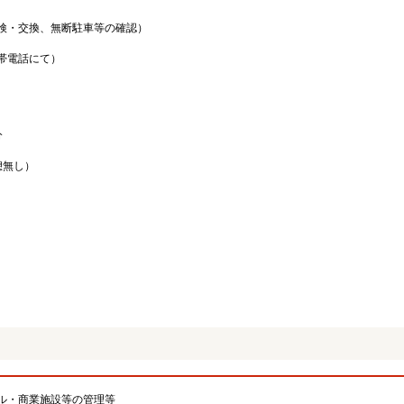
検・交換、無断駐車等の確認）
帯電話にて）
分
。
休憩無し）
。
ル・商業施設等の管理等