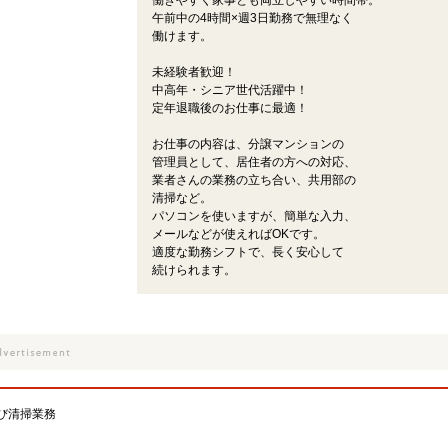
働きやすく家事とも両立しやすい時間帯。
午前中の4時間×週3日勤務で無理なく
働けます。
未経験者歓迎！
中高年・シニア世代活躍中！
定年退職後のお仕事に最適！
お仕事の内容は、分譲マンションの
管理員として、居住者の方への対応、
業者さんの業務の立ち合い、共用部の
清掃など。
パソコンを使いますが、簡単な入力、
メールなどが使えればOKです。
適度な勤務シフトで、長く安心して
続けられます。
び清掃業務