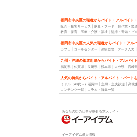
福岡市中央区の職種からバイト・アルバイト
販売・接客サービス
飲食・フード
軽作業・製
教育・保育
医療・介護・福祉
清掃・警備・ビ
福岡市中央区の人気の職種からバイト・アル
カフェ
コールセンター
試験監督
データ入力
九州・沖縄の都道府県からバイト・アルバイ
福岡県
佐賀県
長崎県
熊本県
大分県
宮崎
人気の特集からバイト・アルバイト・パート
ミドル（40代～）活躍中
主婦・主夫歓迎
高校
コンテンツ一覧
コラム・特集一覧
あなたの街の仕事が探せる求人サイト
イーアイデム求人情報