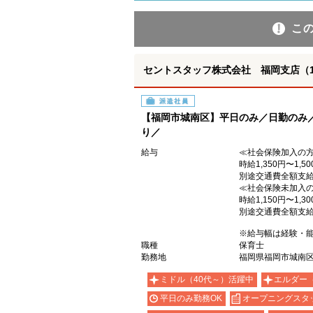
こ
セントスタッフ株式会社 福岡支店（10
派遣社員
【福岡市城南区】平日のみ／日勤のみ／
り／
給与
≪社会保険加入の
時給1,350円〜1,50
別途交通費全額支
≪社会保険未加入
時給1,150円〜1,30
別途交通費全額支
※給与幅は経験・
職種
保育士
勤務地
福岡県福岡市城南区
ミドル（40代～）活躍中
エルダー
平日のみ勤務OK
オープニングスタ