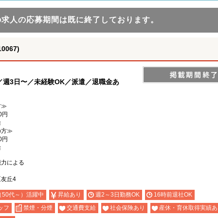
の求人の応募期間は既に終了しております。
067)
週3日〜／未経験OK／派遣／退職金あ
方≫
0円
給
の方≫
0円
給
能力による
友丘4
（50代～）活躍中
昇給あり
週2～3日勤務OK
16時前退社OK
ッフ
禁煙・分煙
交通費支給
社会保険あり
産休・育休取得実績あ