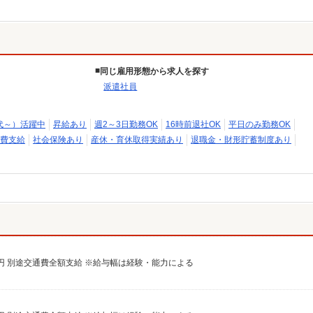
同じ雇用形態から求人を探す
派遣社員
代～）活躍中
昇給あり
週2～3日勤務OK
16時前退社OK
平日のみ勤務OK
費支給
社会保険あり
産休・育休取得実績あり
退職金・財形貯蓄制度あり
00円 別途交通費全額支給 ※給与幅は経験・能力による