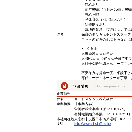
・昇給あり
・定年60歳（再雇用65歳／6
・有給休暇
・産休育休（パパ育休含む）
・研修制度あり
・敷地内禁煙（喫煙については
備考
保育の事なら≪セントスタッフ
こちらの案件の他にもあなたにピ
● 保育士
≪未経験≫≪新卒≫ →
≪40代≫≪50代≫≪子育て
≪社会保険完備≫≪オープニン
不安な方は是非一度ご相談下さい
専任コーディネーターが丁寧に
企業情報
社名
セントスタッフ株式会社
企業概要
【事業内容】
労働者派遣事業（派13-010725）
有料職業紹介事業（13-ユ-010591）
本社所在地
東京都中央区日本橋茅場町1-8-3 
URL
http://www.st-staff.co.jp/