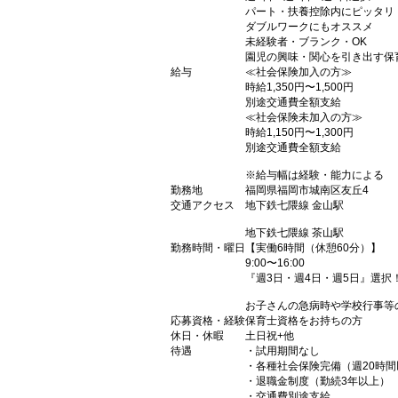
パート・扶養控除内にピッタリ
ダブルワークにもオススメ
未経験者・ブランク・OK
園児の興味・関心を引き出す保
給与
≪社会保険加入の方≫
時給1,350円〜1,500円
別途交通費全額支給
≪社会保険未加入の方≫
時給1,150円〜1,300円
別途交通費全額支給
※給与幅は経験・能力による
勤務地
福岡県福岡市城南区友丘4
交通アクセス
地下鉄七隈線 金山駅
地下鉄七隈線 茶山駅
勤務時間・曜日
【実働6時間（休憩60分）】
9:00〜16:00
『週3日・週4日・週5日』選択
お子さんの急病時や学校行事等
応募資格・経験
保育士資格をお持ちの方
休日・休暇
土日祝+他
待遇
・試用期間なし
・各種社会保険完備（週20時間
・退職金制度（勤続3年以上）
・交通費別途支給