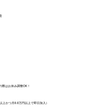
育
！
の際はお休み調整OK！
以上かつ月8.8万円以上で即日加入）