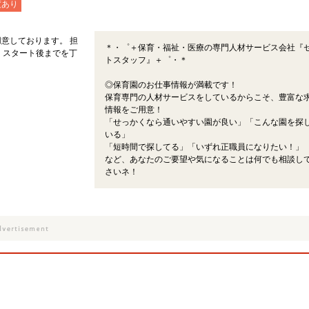
度あり
意しております。 担
＊・゜＋保育・福祉・医療の専門人材サービス会社『
、スタート後までを丁
トスタッフ』＋゜・＊
◎保育園のお仕事情報が満載です！
保育専門の人材サービスをしているからこそ、豊富な
情報をご用意！
「せっかくなら通いやすい園が良い」「こんな園を探
いる」
「短時間で探してる」「いずれ正職員になりたい！」
など、あなたのご要望や気になることは何でも相談し
さいネ！