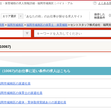
よくある
育士・保育補助の求人情報詳細 - 福岡市城南区｜バイト・アル
保存した
0
エリア選択
「あなたの街」のお仕事が探せる求人サイト
検索条件
岡県
>
福岡市城南区
>
福岡市城南区の保育士・保育補助
> セントスタッフ株式会社 福岡支店
067)
10067)のお仕事に近い条件の求人はこちら
福岡市城南区の派遣社員
福岡市城南区の保育士の派遣社員
福岡市城南区の産休・育休取得実績ありの派遣社員