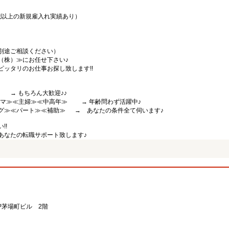
0歳以上の新規雇入れ実績あり）
別途ご相談ください）
（株）≫にお任せ下さい♪
ッタリのお仕事お探し致します!!
 もちろん大歓迎♪♪
中ママ≫≪主婦≫≪中高年≫ → 年齢問わず活躍中♪
グ≫≪パート≫≪補助≫ → あなたの条件全て伺います♪
!!
あなたの転職サポート致します♪
JP茅場町ビル 2階