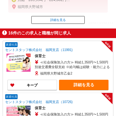
福岡県大野城市
＜基本給＞
171,700円〜185,500円
処遇改善手当 10,302円〜11,310円
詳細を見る
ID：AE0519338424
特殊業務手当 7,992円
処遇手当 10,000円
16
件のこの求人と職種が同じ求人
早出退出手当 10,000円
掲載期間終了
NEW
・対象者に支給される手当
派遣社員
月上限40,000円※車通勤者は2,000円/月
セントスタッフ株式会社 福岡支店（11991)
住宅手当 園の規定により支給（上限28,000円）
保育士
固定残業なし
≪社会保険加入の方≫ 時給1,350円〜1,500円
別途交通費全額支給 ※給与幅は経験・能力による
＜昇給・賞与＞
昇給：あり
福岡県大野城市乙金2
賞与：あり(年2回 約4.4か月※前年実績)※1年目は
約2.6か月
詳細を見る
キープ
※給与幅は経験・能力による
NEW
派遣社員
セントスタッフ株式会社 福岡支店（10726)
保育士
≪社会保険加入の方≫ 時給1,350円〜1,500円