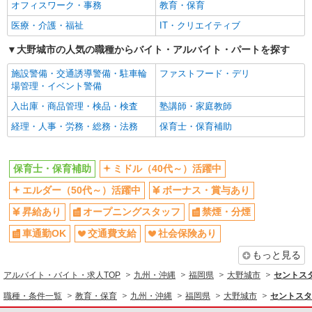
オフィスワーク・事務
教育・保育
医療・介護・福祉
派遣社員
紹介予定派遣
IT・クリエイティブ
ベルサンテ株式会社 名古屋支社
大野城市の人気の職種からバイト・アルバイト・パートを探す
保育教諭/扶養内 短時間 シフト相談OK 残
業なし 資格必須
施設警備・交通誘導警備・駐車輪
ファストフード・デリ
【時給】1,400円〜1,550円 ・交通費全額支給
場管理・イベント警備
（車通勤の場合も駐車場代・ガソリン代は弊社負
入出庫・商品管理・検品・検査
塾講師・家庭教師
担） ・各種保険完備 ・昇給あり
福岡県 大野城市の保育施設 （保育園・幼稚
経理・人事・労務・総務・法務
保育士・保育補助
園・小規模保育園・認定こども園・企業内保育所
など）
詳細を見る
キープ
保育士・保育補助
ミドル（40代～）活躍中
エルダー（50代～）活躍中
ボーナス・賞与あり
派遣社員
紹介予定派遣
ベルサンテ株式会社 名古屋支社
昇給あり
オープニングスタッフ
禁煙・分煙
保育士/土曜日 週1日 隔週OK 補助業務
車通勤OK
交通費支給
社会保険あり
ダブルワーク
【時給】1,400円〜1,550円 ・交通費全額支給
もっと見る
（車通勤の場合も駐車場代・ガソリン代は弊社負
アルバイト・バイト・求人TOP
九州・沖縄
福岡県
大野城市
セントスタ
担） ・各種保険完備 ・昇給あり
福岡県 大野城市の保育施設 （保育園・幼稚
園・小規模保育園・認定こども園・企業内保育所
職種・条件一覧
教育・保育
九州・沖縄
福岡県
大野城市
セントスタ
など）