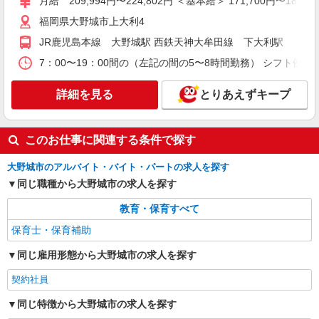
月給 209,994円〜224,802円 ＜基本給＞ 171,700円
株式会社アスカクリエート 福岡支店（jb579478）
福岡県大野城市上大利4
私立認可保育園の保育士
JR鹿児島本線 大野城駅 西鉄天神大牟田線 下大利駅
月給 212,574円 〜 242,559円 ※給与幅は経
験・能力により考慮 賞与あり 交通費あり／距離に
7：00〜19：00間の（左記の間の5〜8時間勤務） シフト例： 
よって支給／無料駐車場有り♪ 基本給 176,500
■大城保育園（私立認可保育園） 福岡県大野城
円〜203,700円 ※経験によって変動有 処遇改善手
市大池2丁目101 駐車場あり：無料駐車場有り、マ
詳細を見る
とりあえずキープ
当 10,590円〜12,222円 処遇改善手当 18,000円
イカー通勤OK♪
特殊業務手当 7,484円〜8,637円 ※処遇改善手当
詳細を見る
キープ
は業績によります ＊住宅手当（上限27,000円） ＊
昇給あり
このお仕事に関連する条件で探す
派遣社員
大野城市のアルバイト・バイト・パートの求人を探す
株式会社ブレイブ（マイナビグループ）/MD40
同じ職種から大野城市の求人を探す
保育士（要資格） ◆保育園、学童施設、企業
内保育室など多数あり
教育・保育すべて
時給1,300円〜＋交通費 ◆支払い方法 ＊日払
保育士・保育補助
い・週払い可 ◆交通費：別途全額支給 ※当社規定
あり
福岡県大野城市 【最寄駅】 ◆JR鹿児島本線
同じ雇用形態から大野城市の求人を探す
「大野城駅」 ◆西鉄天神大牟田線「下大利駅」 ◆
西鉄天神大牟田線「白木原駅」 ★その他、近隣に
契約社員
多数勤務地あります！
詳細を見る
キープ
同じ特徴から大野城市の求人を探す