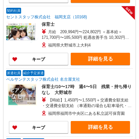
NEW
契約社員
セントスタッフ株式会社 福岡支店（10168)
保育士
月給 209,994円〜224,802円 ＜基本給＞
171,700円〜185,500円 処遇改善手当 10,302円〜
11,310円 特殊業務手当 7,992円 処遇手当
福岡県大野城市上大利4
10,000円 早出退出手当 10,000円 ・対象者に支給
される手当 月上限40,000円※車通勤者は2,000円/
詳細を見る
キープ
月 住宅手当 園の規定により支給（上限28,000
円） 固定残業なし ＜昇給・賞与＞ 昇給：あり 賞
与：あり(年2回 約4.4か月※前年実績)※1年目は
派遣社員
紹介予定派遣
約2.6か月 ※給与幅は経験・能力による
ベルサンテスタッフ株式会社 名古屋支社
保育士/10〜17時 週4〜5日 残業・持ち帰り
なし 大野城市
【時給】1,450円〜1,550円＋交通費全額支給
・交通費全額支給 （車通勤の場合も駐車場代・ガ
ソリン代は弊社負担） ・各種保険完備 ・昇給あり
福岡県福岡市中央区にある私立認可保育園
詳細を見る
キープ