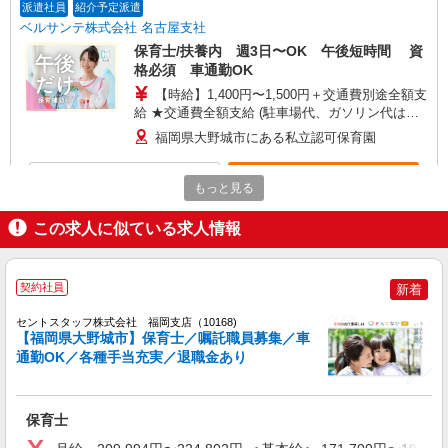
派遣社員
紹介予定派遣
ベルサンテ株式会社 名古屋支社
保育士/扶養内 週3日〜OK 午後短時間 資
格必須 車通勤OK
【時給】1,400円〜1,500円＋交通費別途全額支
給 ★交通費全額支給 (駐車場代、ガソリン代は弊
社負担。自己負担なし) ★社会保険完備、昇給あり
福岡県大野城市にある私立認可保育園
詳細を見る
キープ
もっと見る
この求人に似ている求人情報
アルバイト
パート
株式会社アスカクリエート 福岡支店（jb577411）
認定こども園の保育教諭
契約社員
新着
時給 1,115円 〜 1,200円 ※給与幅は経験・能
力により考慮 交通費あり／距離に応じて支給あり
セントスタッフ株式会社 福岡支店（10168)
(1日190円) 処遇改善込 ※18:00〜19:00の時間帯は
【福岡県大野城市】保育士／嘱託職員募集／車
■認定こども園 筑紫幼稚園（認定こども園）
時給1200円です♪
通勤OK／各種手当充実／退職金あり
福岡県大野城市横峰2丁目218 駐車場あり
詳細を見る
キープ
保育士
正社員