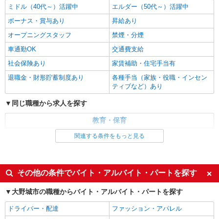
派遣社員
紹介予定派遣
ミドル（40代～）活躍中
エルダー（50代～）活躍中
ベルサンテ株式会社 名古屋支社
ボーナス・賞与あり
昇給あり
保育士/扶養内 早朝/延長 シフト相談OK
残業なし 資格必須
オープニングスタッフ
禁煙・分煙
【時給】1,400円〜1,550円 ・交通費全額支給
車通勤OK
交通費支給
（車通勤の場合も駐車場代・ガソリン代は弊社負
社会保険あり
家賃補助・住宅手当有
担） ・各種保険完備 ・昇給あり
福岡県 大野城市の保育施設 （保育園・幼稚
園・小規模保育園・認定こども園・企業内保育所
退職金・財形貯蓄制度あり
各種手当（家族・役職・インセン
など）
ティブなど）あり
詳細を見る
キープ
同じ職種から求人を探す
教育・保育
派遣社員
紹介予定派遣
ベルサンテスタッフ株式会社 名古屋支社
保育士・保育補助
関連する条件をもっと見る
派遣保育士/担任業務なし 土日祝休み 固定
時間勤務 社保完備
同じ特徴から求人を探す
【時給】1,450円〜1,650円 ・交通費全額支給
ミドル（40代～）活躍中
ボーナス・賞与あり
（車通勤の場合も駐車場代・ガソリン代は弊社負
その他の条件でバイト・アルバイト・パートを探す
担） ・各種保険完備 ・昇給あり ※上記の【時
オープニングスタッフ
車通勤OK
福岡県 大野城市の保育施設 （保育園・幼稚
給】は、原則週30時間以上勤務の場合となりま
大野城市の職種からバイト・アルバイト・パートを探す
園・小規模保育園・認定こども園・企業内保育所
交通費支給
社会保険あり
す。
など）
ドライバー・配達
ファッション・アパレル
詳細を見る
キープ