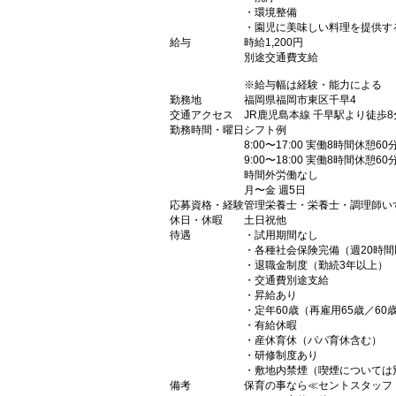
・環境整備
・園児に美味しい料理を提供す
給与
時給1,200円
別途交通費支給
※給与幅は経験・能力による
勤務地
福岡県福岡市東区千早4
交通アクセス
JR鹿児島本線 千早駅より徒歩8
勤務時間・曜日
シフト例
8:00〜17:00 実働8時間休憩60
9:00〜18:00 実働8時間休憩60
時間外労働なし
月〜金 週5日
応募資格・経験
管理栄養士・栄養士・調理師い
休日・休暇
土日祝他
待遇
・試用期間なし
・各種社会保険完備（週20時間
・退職金制度（勤続3年以上）
・交通費別途支給
・昇給あり
・定年60歳（再雇用65歳／6
・有給休暇
・産休育休（パパ育休含む）
・研修制度あり
・敷地内禁煙（喫煙については
備考
保育の事なら≪セントスタッフ