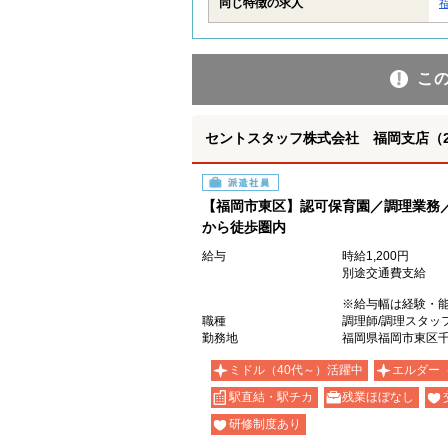
同じ特徴の求人
こ
セントスタッフ株式会社 福岡支店（227
派遣社員
【福岡市東区】認可保育園／調理業務／
から徒歩圏内
給与
時給1,200円
別途交通費支給
※給与幅は経験・
職種
調理師/調理スタッフ
勤務地
福岡県福岡市東区千
ミドル（40代～）活躍中
エルダー
駅直結・駅チカ
残業ほぼなし
研修制度あり