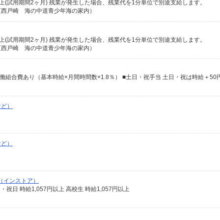
0円以上(試用期間2ヶ月) 残業が発生した場合、残業代を1分単位で別途支給します。
区西戸崎 海の中道青少年海の家内）
0円以上(試用期間2ヶ月) 残業が発生した場合、残業代を1分単位で別途支給します。
区西戸崎 海の中道青少年海の家内）
 ※労働組合費あり（基本時給×月間時間数×1.8％） ■土日・祝手当 土日・祝は時給＋50
など）
など）
（インストア）
日・祝日 時給1,057円以上 高校生 時給1,057円以上