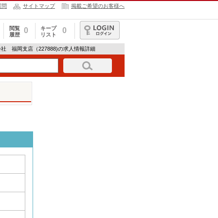
質問
サイトマップ
掲載ご希望のお客様へ
閲覧
キープ
0
0
履歴
リスト
ログイン
社 福岡支店（227888)の求人情報詳細