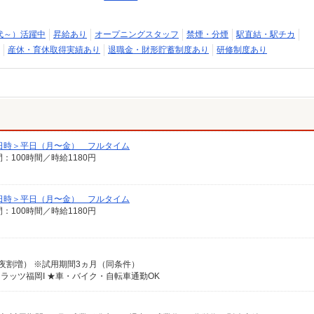
代～）活躍中
昇給あり
オープニングスタッフ
禁煙・分煙
駅直結・駅チカ
産休・育休取得実績あり
退職金・財形貯蓄制度あり
研修制度あり
日時＞平日（月〜金） フルタイム
間：100時間／時給1180円
日時＞平日（月〜金） フルタイム
間：100時間／時給1180円
（深夜割増） ※試用期間3ヵ月（同条件）
フラッツ福岡I ★車・バイク・自転車通勤OK