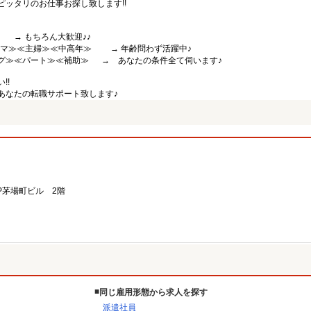
ッタリのお仕事お探し致します!!
 もちろん大歓迎♪♪
中ママ≫≪主婦≫≪中高年≫ → 年齢問わず活躍中♪
グ≫≪パート≫≪補助≫ → あなたの条件全て伺います♪
!!
あなたの転職サポート致します♪
JP茅場町ビル 2階
同じ雇用形態から求人を探す
派遣社員