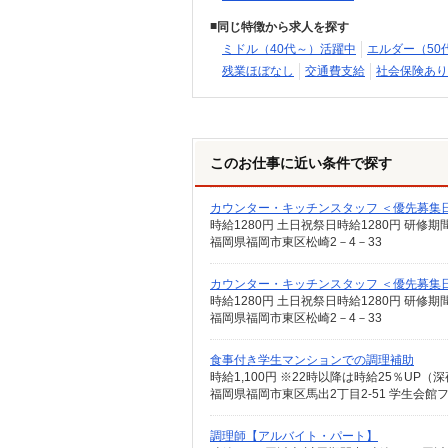
同じ特徴から求人を探す
ミドル（40代～）活躍中
エルダー（50
残業ほぼなし
交通費支給
社会保険あり
このお仕事に近い条件で探す
カウンター・キッチンスタッフ ＜優先募集
時給1280円 土日祝祭日時給1280円 研修期
福岡県福岡市東区松崎2－4－33
カウンター・キッチンスタッフ ＜優先募集
時給1280円 土日祝祭日時給1280円 研修期
福岡県福岡市東区松崎2－4－33
食事付き学生マンションでの調理補助
時給1,100円 ※22時以降は時給25％UP
福岡県福岡市東区馬出2丁目2-51 学生会館
調理師【アルバイト・パート】