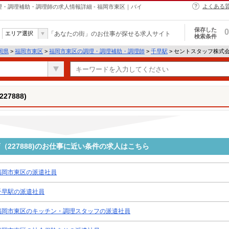
よくある
調理・調理補助・調理師の求人情報詳細 - 福岡市東区｜バイ
保存した
0
エリア選択
「あなたの街」のお仕事が探せる求人サイト
検索条件
岡県
>
福岡市東区
>
福岡市東区の調理・調理補助・調理師
>
千早駅
> セントスタッフ株式会
7888)
227888)のお仕事に近い条件の求人はこちら
福岡市東区の派遣社員
千早駅の派遣社員
福岡市東区のキッチン・調理スタッフの派遣社員