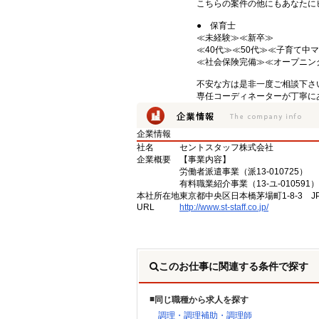
こちらの案件の他にもあなたにピ
● 保育士
≪未経験≫≪新卒≫ →
≪40代≫≪50代≫≪子育て
≪社会保険完備≫≪オープニン
不安な方は是非一度ご相談下さい
専任コーディネーターが丁寧に
企業情報
社名
セントスタッフ株式会社
企業概要
【事業内容】
労働者派遣事業（派13-010725）
有料職業紹介事業（13-ユ-010591）
本社所在地
東京都中央区日本橋茅場町1-8-3 
URL
http://www.st-staff.co.jp/
このお仕事に関連する条件で探す
同じ職種から求人を探す
調理・調理補助・調理師