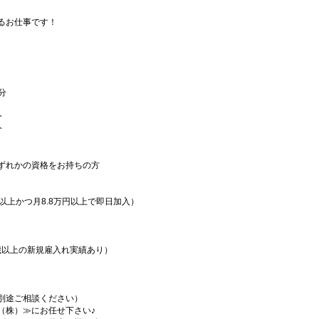
るお仕事です！
分
分
分
ずれかの資格をお持ちの方
以上かつ月8.8万円以上で即日加入）
0歳以上の新規雇入れ実績あり）
別途ご相談ください）
（株）≫にお任せ下さい♪