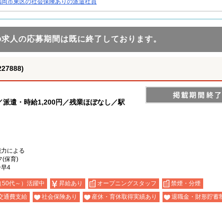
福岡市東区の社会保険ありの派遣社員
の求人の応募期間は既に終了しております。
888)
派遣・時給1,200円／残業ほぼなし／駅
能力による
(保育)
早4
（50代～）活躍中
昇給あり
オープニングスタッフ
禁煙・分煙
交通費支給
社会保険あり
産休・育休取得実績あり
退職金・財形貯蓄