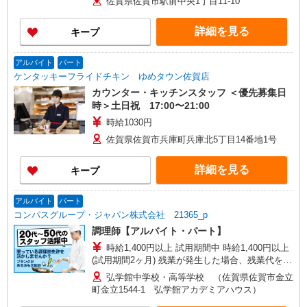
佐賀県佐賀市駅前中央1丁目11-10
詳細を見る
キープ
アルバイト
パート
ケンタッキーフライドチキン ゆめタウン佐賀店
カウンター・キッチンスタッフ ＜優先募集日
時＞土日祝 17:00〜21:00
時給1030円
佐賀県佐賀市兵庫町兵庫北5丁目14番地1号
詳細を見る
キープ
アルバイト
パート
コンパスグループ・ジャパン株式会社 21365_p
調理師【アルバイト・パート】
時給1,400円以上 試用期間中 時給1,400円以上
(試用期間2ヶ月) 残業が発生した場合、残業代を1
分単位で別途支給します。
弘学館中学校・高等学校 （佐賀県佐賀市金立
町金立1544-1 弘学館アカデミアハウス）