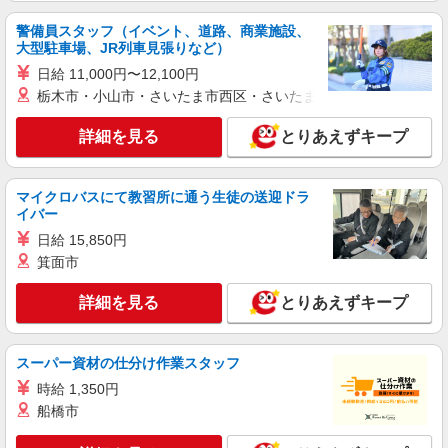
警備員スタッフ（イベント、道路、商業施設、
大型駐車場、JR列車見張りなど）
日給 11,000円〜12,100円
栃木市・小山市・さいたま市西区・さいたま市岩槻区・久喜市・
詳細を見る
とりあえずキープ
マイクロバスにて教習所に通う生徒の送迎ドラ
イバー
日給 15,850円
箕面市
詳細を見る
とりあえずキープ
スーパー資材の仕分け作業スタッフ
時給 1,350円
船橋市