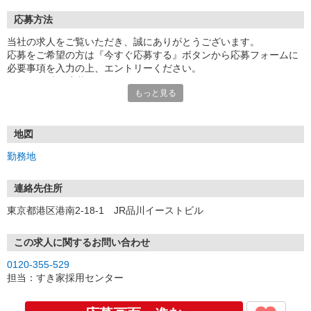
応募方法
当社の求人をご覧いただき、誠にありがとうございます。
応募をご希望の方は『今すぐ応募する』ボタンから応募フォームに
必要事項を入力の上、エントリーください。
☆★☆24時間応募OK！☆★☆
もっと見る
・・・お願い・・・
応募の際は、連絡先に「携帯電話のアドレス」や「携帯電話の番
号」など
地図
普段つながりやすい連絡先を入力してください。
勤務地
連絡先住所
東京都港区港南2-18-1 JR品川イーストビル
この求人に関するお問い合わせ
0120-355-529
担当：すき家採用センター