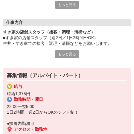
もっと見る
≪ 働くメリットいっぱい ≫
■髪型・髪色自由
オシャレを捨てる必要はありません！
仕事内容
■給与前払い可
すき家の店舗スタッフ（接客・調理・清掃など）
急な出費も安心♪
■すき家の店舗スタッフ（週2日／1日2時間〜OK）
■社員登用あり
牛丼・すき家での接客・調理・清掃などをお願いします。
将来を考えている方は必見です。
もっと見る
具体的には・・・
なか卯、かつ庵、ココス、ジョリーパスタ、ビッグボーイ、華屋
お客様をきれいなお店でお迎え！
与兵衛、オリーブの丘、焼肉いちばんなどを経営しているゼンシ
おいしい牛丼を！
ョーグループ！
あなたの笑顔で！
その中のひとつ『すき家』でお仕事しませんか？
募集情報（アルバイト・パート）
すばやく提供！
給与
他にも、食材の調整や金銭管理、新しく入社したクルーの研修など
時給1,375円
様々なお仕事があります。
勤務時間・曜日
セルフオーダー、セルフ会計で、現金の受け渡しはほとんどありま
せん。※一部店舗を除く
22:00〜翌5:00
取り間違いもなく安心でスムーズ♪
1日2時間、週2日からOKのシフト制！
マニュアルも用意していますので飲食店が初めての方でも大丈夫！
●扶養内勤務可
もちろん先輩クルーがしっかり教えてくれるので安心してくださ
アクセス・勤務地