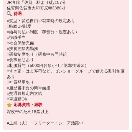
い。
JR各線「佐賀」駅より徒歩57分
佐賀県佐賀市大和町尼寺3386-1
待遇
○髪型・髪色自由※就業時の規定あり
○時給UP制度
○給与前払い制度（稼働分・規定あり）
○役職手当
○社会保険完備
○扶養控除内勤務
○研修制度あり（研修中も同時給）
○食事補助あり
○制服貸与（5000円お預かり／返却後返金）
○すき家・はま寿司など、ゼンショーグループで使える割引制度
あり
○社員登用あり
○履歴書不要の簡単面接
○交通費規定内支給
○車通勤OK
応募資格・経験
深夜帯のため18歳以上
●主婦（夫）・フリーター・シニア活躍中