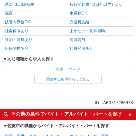
週2～3日勤務OK
短時間勤務（1日4h以内）OK
深夜
車通勤OK
扶養内勤務OK
交通費支給
社会保険あり
まかない・食事補助
社割・特典あり
制服貸与
研修制度あり
社員登用あり
同じ職種から求人を探す
飲食・フード
ファストフード・デリ
調理・調理補助・調理師
関連する条件をもっと見る
同じ特徴から求人を探す
未経験歓迎
大学生歓迎
ID：AE0717286973
ミドル（40代～）活躍中
週2～3日勤務OK
その他の条件でバイト・アルバイト・パートを探す
短時間勤務（1日4h以内）OK
深夜
佐賀市の職種からバイト・アルバイト・パートを探す
車通勤OK
扶養内勤務OK
交通費支給
社会保険あり