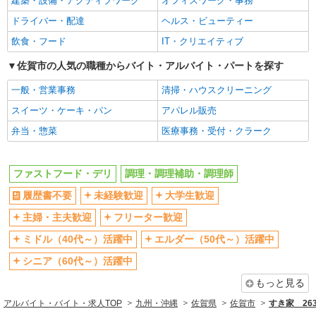
建築・設備・アクティブワーク
オフィスワーク・事務
まかない・食事補助
社員登用あり
ドライバー・配達
ヘルス・ビューティー
飲食・フード
IT・クリエイティブ
佐賀市の人気の職種からバイト・アルバイト・パートを探す
一般・営業事務
清掃・ハウスクリーニング
スイーツ・ケーキ・パン
アパレル販売
弁当・惣菜
医療事務・受付・クラーク
ファストフード・デリ
調理・調理補助・調理師
履歴書不要
未経験歓迎
大学生歓迎
主婦・主夫歓迎
フリーター歓迎
ミドル（40代～）活躍中
エルダー（50代～）活躍中
シニア（60代～）活躍中
もっと見る
アルバイト・バイト・求人TOP
九州・沖縄
佐賀県
佐賀市
すき家 26