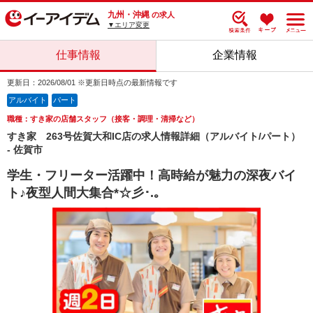
九州・沖縄
の求人
▼エリア変更
仕事情報
企業情報
更新日：2026/08/01 ※更新日時点の最新情報です
アルバイト
パート
職種：すき家の店舗スタッフ（接客・調理・清掃など）
すき家 263号佐賀大和IC店の求人情報詳細（アルバイト/パート）
- 佐賀市
学生・フリーター活躍中！高時給が魅力の深夜バイ
ト♪夜型人間大集合*☆彡･.｡