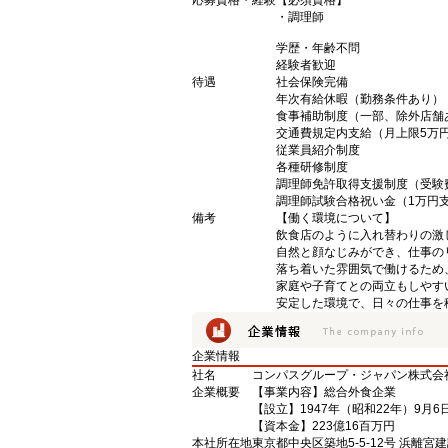
応募資格・経験
【必須資格】
・調理師
学歴・年齢不問
経験者歓迎
待遇
社会保険完備
年次有給休暇（勤務条件あり）
食事補助制度（一部、除外店舗
交通費規定内支給（月上限5万
従業員紹介制度
各種研修制度
調理師免許取得支援制度（受験
調理師試験合格祝い金（1万円
備考
【働く環境について】
飲食店のように入れ替わりの激
自然と顔なじみができ、仕事の
落ち着いた雰囲気で働けるため
家庭や子育てとの両立もしやす
安定した環境で、日々の仕事を
企業情報
社名
コンパスグループ・ジャパン株式会
企業概要
【事業内容】総合外食企業
【設立】1947年（昭和22年）9月6
【資本金】223億16百万円
本社所在地
東京都中央区築地5-5-12号 浜離宮建