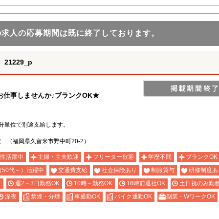
の求人の応募期間は既に終了しております。
1229_p
お仕事しませんか♪ブランクOK★
分単位で別途支給します。
 （福岡県久留米市野中町20-2）
性活躍中
主婦・主夫歓迎
フリーター歓迎
学歴不問
ブランクOK
（50代～）活躍中
交通費支給
社会保険あり
制服貸与
研修制度あ
り
週2～3日勤務OK
10時～勤務OK
16時前退社OK
土日祝のみ勤務
深夜
禁煙・分煙
車通勤OK
バイク通勤OK
副業・WワークOK