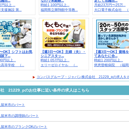
出...
なので未経験...
定して活躍出...
円以上 ...
時給1,100円以上...
月給23万円〜25万...
支援施設 第...
福岡県立輝翔館中等教...
大口電子株式会社 （..
〜OK】シフトはお気
【週3日〜OK】主婦（夫）・
【週3日〜OK】資格
下...
シニアスタッ...
てあなたに合...
00円以上...
時給1,057円以上...
時給1,200円以上...
高等学校 （...
エリーゼロイヤル （...
慈恵曽根病院 （福岡..
コンパスグループ・ジャパン株式会社 21229_pの求人を
 21229_pのお仕事に近い条件の求人はこちら
久留米市のパート
久留米市の調理師のパート
久留米市のブランクOKのパート