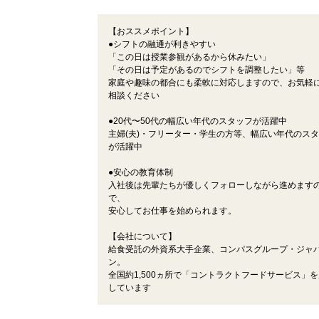
【おススメポイント】
●シフトの融通が利きやすい
「この日は授業参観があるから休みたい」
「その日は予定があるのでシフトを調整したい」等
家庭や趣味の都合にも柔軟に対応しますので、お気軽
相談ください
●20代〜50代の幅広い年代のスタッフが活躍中
主婦(夫)・フリーター・学生の方等、幅広い年代のス
が活躍中
●安心の教育体制
入社後は先輩たちが優しくフォローしながら進めます
で、
安心してお仕事を始められます。
【会社について】
給食受託の外資系大手企業、コンパスグループ・ジャ
ン。
全国約1,500ヵ所で「コントラクトフードサービス」
しています