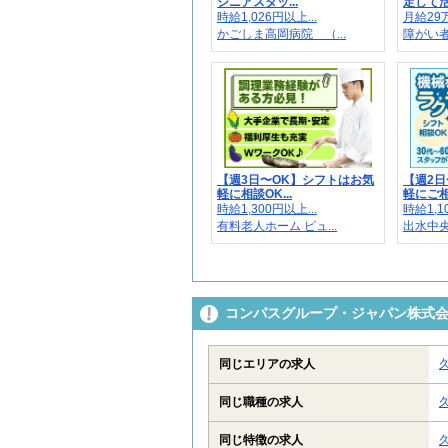
シニアスタッ...
定して活躍
時給1,026円以上...
月給29万
かごしま高岡病院 （...
障がい者
【週3日〜OK】シフトはお気
【週2日
軽に相談OK...
軽にご相談
時給1,300円以上...
時給1,1
有料老人ホーム ピュ...
出水中央
コンパスグループ・ジャパン株式会社
同じエリアの求人
同じ職種の求人
同じ特徴の求人