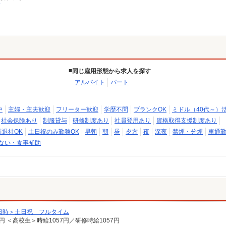
同じ雇用形態から求人を探す
アルバイト
パート
中
主婦・主夫歓迎
フリーター歓迎
学歴不問
ブランクOK
ミドル（40代～）
社会保険あり
制服貸与
研修制度あり
社員登用あり
資格取得支援制度あり
前退社OK
土日祝のみ勤務OK
早朝
朝
昼
夕方
夜
深夜
禁煙・分煙
車通勤
ない・食事補助
日時＞土日祝 フルタイム
7円 ＜高校生＞時給1057円／研修時給1057円