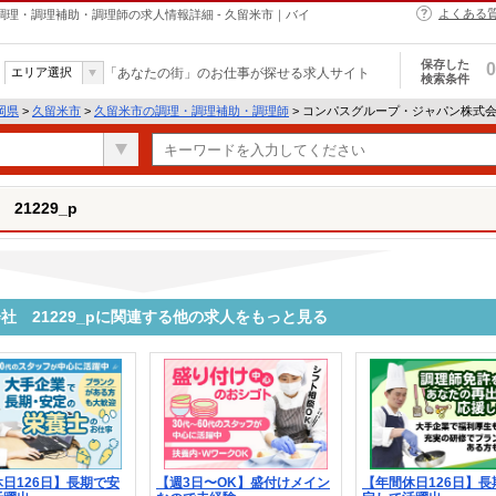
よくある
の調理・調理補助・調理師の求人情報詳細 - 久留米市｜バイ
保存した
0
エリア選択
「あなたの街」のお仕事が探せる求人サイト
検索条件
岡県
>
久留米市
>
久留米市の調理・調理補助・調理師
> コンパスグループ・ジャパン株式会社
1229_p
 21229_pに関連する他の求人をもっと見る
日126日】長期で安
【週3日〜OK】盛付けメイン
【年間休日126日】長