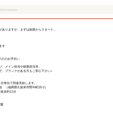
がありますが、まずは副菜からスタート。
ます
の人のお手伝い
り、メイン担当や副菜担当等、
で、ブランクがある方もご安心下さい♪
1分単位で別途支給します。
 （福岡県久留米市野中町20-2）
徒歩約11分
/週