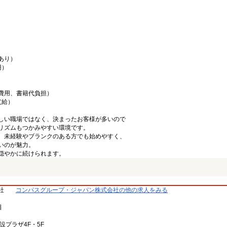
あり）
円）
費用、書籍代負担）
支給）
しい職場ではなく、決まったお客様が多いので
リズムもつかみやすい環境です。
、未経験やブランクのある方でも始めやすく、
いのが魅力。
穏やかに続けられます。
社
コンパスグループ・ジャパン株式会社の他の求人をみる
日
設プラザ4F・5F