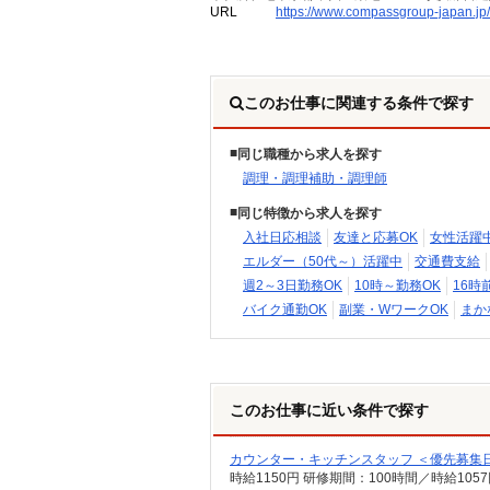
URL
https://www.compassgroup-japan.jp/
このお仕事に関連する条件で探す
同じ職種から求人を探す
調理・調理補助・調理師
同じ特徴から求人を探す
入社日応相談
友達と応募OK
女性活躍
エルダー（50代～）活躍中
交通費支給
週2～3日勤務OK
10時～勤務OK
16時
バイク通勤OK
副業・WワークOK
まか
このお仕事に近い条件で探す
カウンター・キッチンスタッフ ＜優先募集
時給1150円 研修期間：100時間／時給105