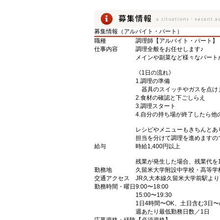
募集情報（アルバイト・パート）
職種
調理師【アルバイト・パート】
仕事内容
調理全般をお任せします♪
メインや副菜など様々なパート
《1日の流れ》
1.調理の準備
器具のスイッチやガスを点け
2.食材の確認と下ごしらえ
3.調理スタート
4.自分の持ち場が終了したら他
レシピやメニューもきちんとあ
担当を分けて調理を進めますの
給与
時給1,400円以上
残業が発生した場合、残業代を
勤務地
久留米大学附設中学校・高等学校
交通アクセス
JR久大本線久留米大学前駅より 
勤務時間・曜日
9:00〜18:00
15:00〜19:30
1日4時間〜OK、土日含む3日〜
週あたり最低勤務日数／1日