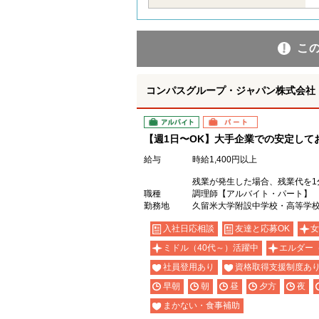
こ
コンパスグループ・ジャパン株式会社 2
アルバイト
パート
【週1日〜OK】大手企業での安定して
給与
時給1,400円以上
残業が発生した場合、残業代を1
職種
調理師【アルバイト・パート】
勤務地
久留米大学附設中学校・高等学校
入社日応相談
友達と応募OK
女
ミドル（40代～）活躍中
エルダー
社員登用あり
資格取得支援制度あ
早朝
朝
昼
夕方
夜
まかない・食事補助