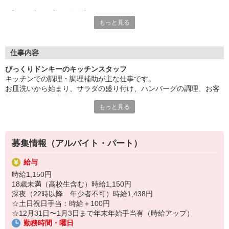
主婦（夫）歓迎・活躍中！
もっと見る
「子供が手を離れたから、そろそろ復職したいな」
そんな主婦（夫）の皆様を強力サポートします！
同世代のママも働いているので安心です☆
仕事内容
「幼稚園や保育園のお迎えの時間まで」
びっくりドンキーのキッチンスタッフ
「子供が小学校に行っている間だけ」
キッチンでの調理・調理補助が主な仕事です。
など、シフト勤務制でしっかり調整ができます♪
お皿洗いから始まり、サラダの盛り付け、ハンバーグの調理、お客
家事や子育てと両立して働くことができますよ！
様へ提供される商品の最終チェックなど。
もっと見る
マニュアルに基づきひとつひとつ丁寧に教えていきます。未経験の
＜履歴書不要＞
方でも心配無用です。
応募にあたって、面倒な履歴書を書く必要はなし。
紙ではなくあなた自身のお人柄を見たいので、面接では自分らし
くのびのびとお話してみてくださいね！
募集情報（アルバイト・パート）
＜未経験OK＞
給与
調理経験がなくても問題なし！
時給1,150円
業務はイチから丁寧にお教えするので、経験の有無に関わらず安
18歳未満（高校生含む）時給1,150円
心してご応募ください。
深夜（22時以降 年少者不可）時給1,438円
☆土日祝日手当：時給＋100円
＜嬉しい割引特典あり＞
☆12月31日〜1月3日まで年末年始手当有（時給アップ）
飲食20％オフチケットを、毎月5枚プレゼント！
勤務時間・曜日
さらに勤務中の休憩時間には、全メニューを50%オフで食べられ