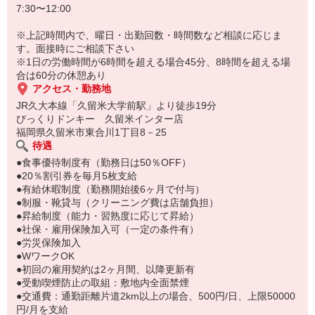
7:30〜12:00
ます♪
※上記時間内で、曜日・出勤回数・時間数など相談に応じま
す。面接時にご相談下さい
※1日の労働時間が6時間を超える場合45分、8時間を超える場
合は60分の休憩あり
アクセス・勤務地
JR久大本線「久留米大学前駅」より徒歩19分
びっくりドンキー 久留米インター店
福岡県久留米市東合川1丁目8－25
待遇
●食事優待制度有（勤務日は50％OFF）
●20％割引券を毎月5枚支給
●有給休暇制度（勤務開始後6ヶ月で付与）
●制服・靴貸与（クリーニング費は店舗負担）
●昇給制度（能力・習熟度に応じて昇給）
●社保・雇用保険加入可（一定の条件有）
●労災保険加入
●WワークOK
●初回の雇用契約は2ヶ月間、以降更新有
●受動喫煙防止の取組：敷地内全面禁煙
●交通費：通勤距離片道2km以上の場合、500円/日、上限50000
円/月を支給