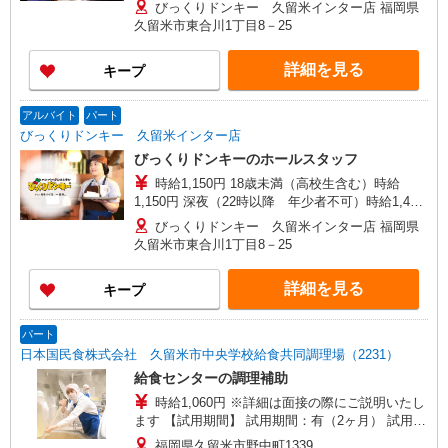
円 ☆土日祝日手当：時給＋100円 ☆12月31日〜1
びっくりドンキー 久留米インター店 福岡県
月3日まで年末年始手当有（時給アップ）
久留米市東合川1丁目8－25
詳細を見る
キープ
アルバイト
パート
びっくりドンキー 久留米インター店
びっくりドンキーのホールスタッフ
時給1,150円 18歳未満（高校生含む）時給
1,150円 深夜（22時以降 年少者不可）時給1,438
円 ☆土日祝日手当：時給＋100円 ☆12月31日〜1
びっくりドンキー 久留米インター店 福岡県
月3日まで年末年始手当有（時給アップ）
久留米市東合川1丁目8－25
詳細を見る
キープ
パート
日本国民食株式会社 久留米市中央学校給食共同調理場（2231）
給食センターの調理補助
時給1,060円 ※詳細は面接の際にご説明いたし
ます 【試用期間】 試用期間：有（2ヶ月） 試用期
間中の労働条件：変更なし
福岡県久留米市野中町1339