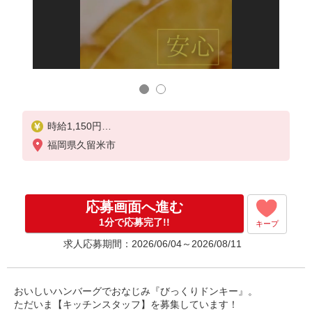
年齢や
あなた
時給1,150円
18歳未満（高校生含む）時給1,150円
福岡県久留米市
深夜（22時以降 年少者不可）時給1,438円
☆土日祝日手当：時給＋100円
☆12月31日〜1月3日まで年末年始手当有（時給アッ
プ）
応募画面へ進む
1分で応募完了!!
キープ
求人応募期間：2026/06/04～2026/08/11
おいしいハンバーグでおなじみ『びっくりドンキー』。
ただいま【キッチンスタッフ】を募集しています！