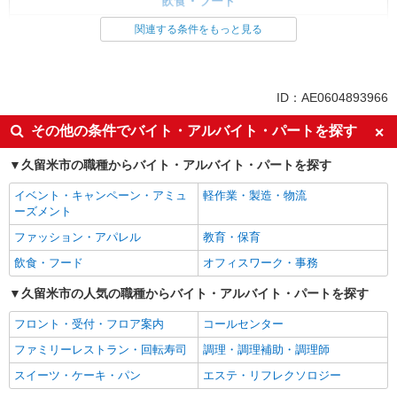
飲食・フード
調理・調理補助・調理師
関連する条件をもっと見る
同じ特徴から求人を探す
未経験歓迎
ミドル（40代～）活躍中
ID：AE0604893966
週2～3日勤務OK
扶養内勤務OK
その他の条件でバイト・アルバイト・パートを探す
副業・WワークOK
交通費支給
久留米市の職種からバイト・アルバイト・パートを探す
社会保険あり
まかない・食事補助
イベント・キャンペーン・アミュ
軽作業・製造・物流
ーズメント
ファッション・アパレル
教育・保育
飲食・フード
オフィスワーク・事務
久留米市の人気の職種からバイト・アルバイト・パートを探す
フロント・受付・フロア案内
コールセンター
ファミリーレストラン・回転寿司
調理・調理補助・調理師
スイーツ・ケーキ・パン
エステ・リフレクソロジー