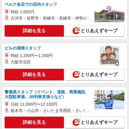
ベルク各店での店内スタッフ
パート
日本国民食株式会社 久留米市中央学校給食共同調理場（2231）
時給 1,065円
給食センターの調理補助
古河市・佐野市・前橋市・高崎市・伊勢崎市・太田市・館林市・
時給1,060〜1,100円 ※経験、能力による ※詳
細は面接の際にご説明いたします 【試用期間】 試
詳細を見る
とりあえずキープ
用期間：有（2ヶ月） 試用期間中の労働条件：変
福岡県久留米市野中町1339
更なし
ビルの清掃スタッフ
詳細を見る
キープ
時給 1,200円〜1,200円
大阪市北区
アルバイト
パート
株式会社アスカクリエート 福岡支店（jb655173）
詳細を見る
企業内保育園・企業主導型の調理師・調理スタ
とりあえずキープ
ッフ
時給 1,100円 交通費あり／実費支給（上限
警備員スタッフ（イベント、道路、商業施設、
10,000円）
大型駐車場、JR列車見張りなど）
■久留米純心Jrランド（企業内保育園・企業主
日給 11,000円〜12,100円
導型） 福岡県久留米市荘島町187 駐車場あり
栃木市・小山市・さいたま市西区・さいたま市岩槻区・久喜市・
詳細を見る
キープ
詳細を見る
とりあえずキープ