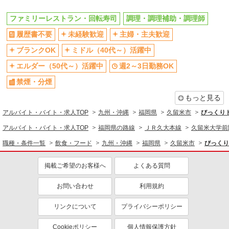
ファミリーレストラン・回転寿司
調理・調理補助・調理師
履歴書不要
未経験歓迎
主婦・主夫歓迎
ブランクOK
ミドル（40代～）活躍中
エルダー（50代～）活躍中
週2～3日勤務OK
禁煙・分煙
もっと見る
アルバイト・バイト・求人TOP
九州・沖縄
福岡県
久留米市
びっくり
アルバイト・バイト・求人TOP
福岡県の路線
ＪＲ久大本線
久留米大学前
職種・条件一覧
飲食・フード
九州・沖縄
福岡県
久留米市
びっくり
掲載ご希望のお客様へ
よくある質問
お問い合わせ
利用規約
リンクについて
プライバシーポリシー
Cookieポリシー
個人情報保護方針