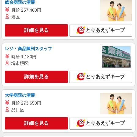
総合病院の清掃
月給 257,400円
契約社員
港区
日本国民食株式会社 久留米市中央学校給食共同調理場（2231）
給食センターの調理スタッフ
詳細を見る
とりあえずキープ
月給185,875〜245,875円 ※経験、能力による
※詳細は面接の際にご説明いたします 【給与内
訳・手当】 給食手当5,875円 【試用期間】 試用期
福岡県久留米市野中町1339
レジ・商品陳列スタッフ
間：有（2ヶ月） 試用期間中の労働条件：変更な
し
時給 1,180円
詳細を見る
キープ
堺市堺区
パート
詳細を見る
とりあえずキープ
株式会社ベネミール 九州営業所
福祉施設での調理師
大学病院の清掃
時給1350円〜1450円 ※経験・能力による 試
用期間有（３カ月）習熟度により変動 時給1350
月給 273,650円
円〜1450円 ★交通費会社規定により支給 ★昇給
プラチナ・シニアホーム久留米壱番館 厨房内
品川区
あり（前年度実績） ★寸志年2回あり
（福岡県久留米市御井旗崎3丁目2-26） ※転勤な
し／U・IターンOK
詳細を見る
とりあえずキープ
詳細を見る
キープ