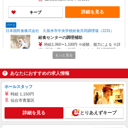
詳細を見る
キープ
パート
日本国民食株式会社 久留米市中央学校給食共同調理場（2231）
給食センターの調理補助
時給1,060〜1,100円 ※経験、能力による ※詳
細は面接の際にご説明いたします 【試用期間】 試
用期間：有（2ヶ月） 試用期間中の労働条件：変
もっと見る
福岡県久留米市野中町1339
更なし
詳細を見る
キープ
あなたにおすすめの求人情報
パート
ホールスタッフ
日本国民食株式会社 久留米市中央学校給食共同調理場（2231）
時給 1,150円
給食センターの調理補助
仙台市青葉区
時給1,060〜1,100円 ※経験、能力による ※詳
細は面接の際にご説明いたします 【試用期間】 試
用期間：有（2ヶ月） 試用期間中の労働条件：変
詳細を見る
とりあえずキープ
福岡県久留米市野中町1339
更なし
詳細を見る
キープ