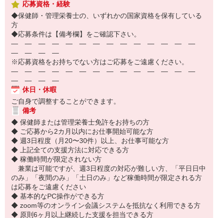
応募資格・経験
◆保健師・管理栄養士の、いずれかの国家資格を保有している
方
◆応募条件は【備考欄】をご確認下さい。
― ― ― ― ― ― ― ― ― ― ― ― ― ―
― ― ― ―
※応募資格をお持ちでない方はご応募をご遠慮ください。
― ― ― ― ― ― ― ― ― ― ― ― ― ―
― ― ― ―
休日・休暇
ご自身で調整することができます。
備考
◆ 保健師または管理栄養士免許をお持ちの方
◆ ご応募から2カ月以内にお仕事開始可能な方
◆ 週3日程度（月20〜30件）以上、お仕事可能な方
◆ 上記全ての支援方法に対応できる方
◆ 稼働時間が限定されない方
兼業は可能ですが、週3日程度の対応が難しい方、「平日日中
のみ」「夜間のみ」「土日のみ」など稼働時間が限定される方
は応募をご遠慮ください
◆ 基本的なPC操作ができる方
◆ zoom等のオンライン会議システムを抵抗なく利用できる方
◆ 原則6ヶ月以上継続した支援を担当できる方