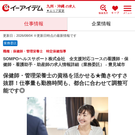
九州・沖縄
の求人
▼エリア変更
仕事情報
企業情報
更新日：2026/08/04 ※更新日時点の最新情報です
業務委託
職種：保健師・管理栄養士 特定保健指導
SOMPOヘルスサポート株式会社 全支援対応コースの看護師・保
健師・看護助手・助産師の求人情報詳細（業務委託） - 豊見城市
保健師・管理栄養士の資格を活かせる★働きやすさ
抜群！仕事量も勤務時間も、都合に合わせて調整可
能です◎