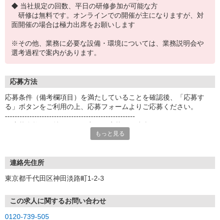
◆ 当社規定の回数、平日の研修参加が可能な方
研修は無料です。オンラインでの開催が主になりますが、対
面開催の場合は極力出席をお願いします
※その他、業務に必要な設備・環境については、業務説明会や
選考過程で案内があります。
応募方法
応募条件（備考欄項目）を満たしていることを確認後、「応募す
る」ボタンをご利用の上、応募フォームよりご応募ください。
-----------------------------------------------------
※応募資格をお持ちでない方はご応募をご遠慮ください。
もっと見る
-----------------------------------------------------
＜応募後の流れについて＞
[1]応募ボタンよりエントリー
連絡先住所
[2]オンライン説明会（PC・スマートフォン）にて業務内容・働き方
東京都千代田区神田淡路町1-2-3
のご説明
[3]正式応募のご案内
[4]Web面接（PC・スマートフォンによるオンライン面接）
この求人に関するお問い合わせ
[5]保健指導相談員登録
0120-739-505
[6]新人研修（オンライン研修や集合・個別研修、自己学習）