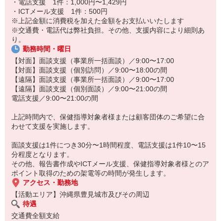
・電話支援 1件：1,000円〜1,429円
・ICTメール支援 1件：500円
※上記金額に消費税を加えた金額をお支払いいたします
※交通費・電話代は弊社負担。その他、支援内容により細則あ
り。
勤務時間・曜日
【対面】面談支援（事業所一括面談）／9:00〜17:00
【対面】面談支援（個別訪問）／9:00〜18:00の間
【遠隔】面談支援（事業所一括面談）／9:00〜17:00
【遠隔】面談支援（個別面談）／9:00〜21:00の間
電話支援／9:00〜21:00の間
上記時間内で、保健指導対象者様または顧客団体のご希望に合
わせて支援を実施します。
面談支援は1件につき30分〜1時間程度、電話支援は1件10〜15
分程度となります。
その他、報告書作成やICTメール支援、保健指導対象者様とのア
ポイント取得のための架電等の時間が発生します。
アクセス・勤務地
【活動エリア】沖縄県豊見城市及びその周辺
待遇
交通費全額支給