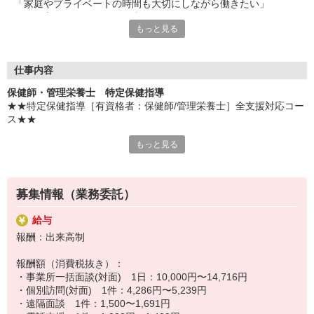
「家庭やプライベートの時間も大切にしながら働きたい」
そんな方にピッタリのお仕事です！
もっと見る
仕事量や仕事時間、休日はご自身で調整可能！
プライベートも大切にしながら、あなたのペースで働くことがで
きます。
仕事内容
また、充実の教育研修と手厚いフォロー体制で、未経験の方やブ
保健師・管理栄養士 特定保健指導
ランクのある方でも安心してお仕事をしていただけます！
★★特定保健指導［有資格者：保健師/管理栄養士］全支援対応コー
資格を活かして、人に寄り添い、健康を支援していくお仕事なの
ス★★
で、きっとやりがいを感じることができますよ！
あなたも新しいお仕事をスタートしてみませんか？
もっと見る
【職務内容】
在宅勤務＆直行直帰の保健指導のお仕事
健診データなどを基に、3〜6カ月間保健指導対象者様に継続した保
健指導を行っていただきます。
募集情報（業務委託）
■事業所一括面談
指定の会場またはオンラインで半日または終日、保健指導を実施
給与
■個別訪問面談
報酬：出来高制
対象者と相談のうえ日程を決め、訪問またはオンラインで保健指導
を実施
報酬額（消費税抜き）：
■電話・ICTメール支援
・事業所一括面談(対面) 1日：10,000円〜14,716円
継続支援として、対象者が指定する時間帯にお電話、または対象者
・個別訪問(対面) 1件：4,286円〜5,239円
が入力した記録を元にレポートをまとめてメールにて保健指導を実
・遠隔面談 1件：1,500〜1,691円
施