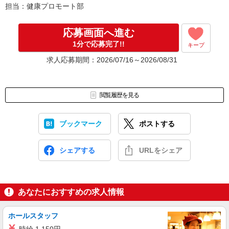
担当：健康プロモート部
[7]お仕事開始
（エントリーからお仕事開始までの平均期間は1〜2か月程度です）
応募画面へ進む
1分で応募完了!!
キープ
求人応募期間：2026/07/16～2026/08/31
閲覧履歴を見る
ブックマーク
ポストする
シェアする
URLをシェア
あなたにおすすめの求人情報
ホールスタッフ