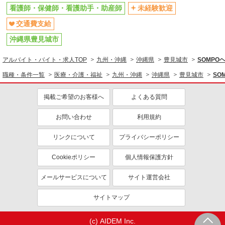
看護師・保健師・看護助手・助産師
未経験歓迎
交通費支給
沖縄県豊見城市
アルバイト・バイト・求人TOP
九州・沖縄
沖縄県
豊見城市
SOMP
職種・条件一覧
医療・介護・福祉
九州・沖縄
沖縄県
豊見城市
SO
掲載ご希望のお客様へ
よくある質問
お問い合わせ
利用規約
リンクについて
プライバシーポリシー
Cookieポリシー
個人情報保護方針
メールサービスについて
サイト運営会社
サイトマップ
(c) AIDEM Inc.