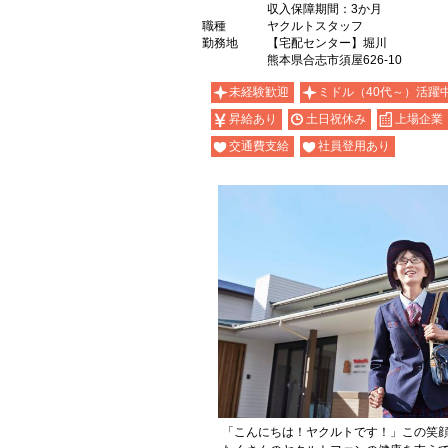
収入保障期間：3か月
職種
ヤクルトスタッフ
勤務地
【宅配センター】堀川
熊本県合志市須屋626-10
未経験歓迎
ミドル（40代～）活躍
昇給あり
土日祝休み
上場企業
交通費支給
社員登用あり
「こんにちは！ヤクルトです！」この笑