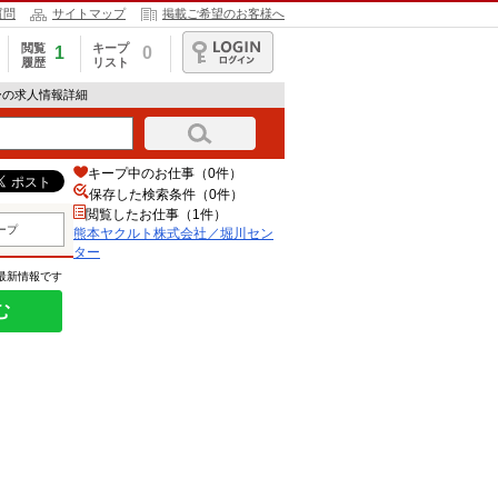
質問
サイトマップ
掲載ご希望のお客様へ
閲覧
キープ
1
0
履歴
リスト
ログイン
ーの求人情報詳細
キープ中のお仕事（0件）
保存した検索条件（
0
件）
閲覧したお仕事（1件）
ープ
熊本ヤクルト株式会社／堀川セン
ター
の最新情報です
む