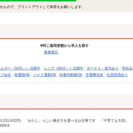
せんので、プリントアウトして保管をお願いします。
同じ雇用形態から求人を探す
業務委託
エルダー（50代～）活躍中
シニア（60代～）活躍中
ボーナス・賞与あり
昇給あ
ープ会社
車通勤OK
バイク通勤OK
扶養内勤務OK
交通費支給
社員登用あり
09-8