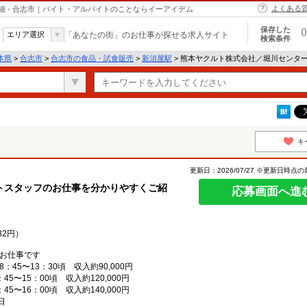
よくある
 - 合志市｜バイト・アルバイトのことならイーアイデム
保存した
0
エリア選択
「あなたの街」のお仕事が探せる求人サイト
検索条件
本県
>
合志市
>
合志市の食品・試食販売
>
新須屋駅
> 熊本ヤクルト株式会社／堀川センタ
キ
更新日：2026/07/27 ※更新日時点
トスタッフのお仕事を分かりやすくご紹
応募画面へ進
32円）
お仕事です
5〜13：30頃 収入約90,000円
〜15：00頃 収入約120,000円
〜16：00頃 収入約140,000円
日