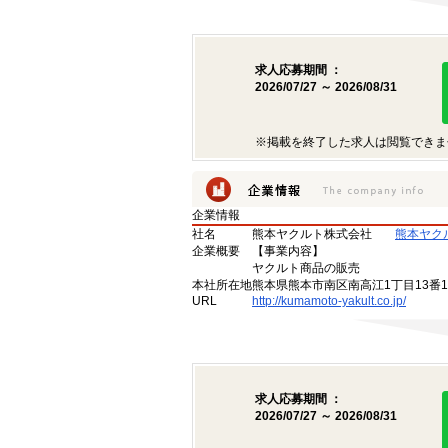
求人応募期間 ：
2026/07/27 ～ 2026/08/31
※掲載を終了した求人は閲覧できま
企業情報
社名
熊本ヤクルト株式会社
熊本ヤク
企業概要
【事業内容】
ヤクルト商品の販売
本社所在地
熊本県熊本市南区南高江1丁目13番
URL
http://kumamoto-yakult.co.jp/
求人応募期間 ：
2026/07/27 ～ 2026/08/31