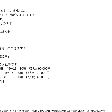
立をしているHさん。
としてご紹介いたします！
す。
届けの準備
、集計作業
をもってできます！
632円）
るお仕事です
5〜13：30頃 収入約90,000円
5〜15：00頃 収入約120,000円
5〜16：00頃 収入約140,000円
／日
運転免許または原付免許（自転車での配達希望の場合は免許不要）をお持ちの方