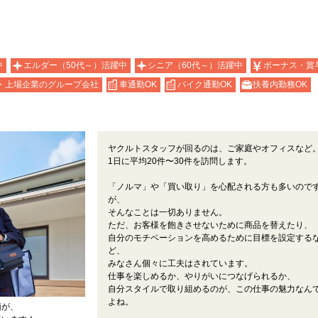
中
エルダー（50代～）活躍中
シニア（60代～）活躍中
ボーナス・賞
・上場企業のグループ会社
車通勤OK
バイク通勤OK
扶養内勤務OK
ヤクルトスタッフが回るのは、ご家庭やオフィスなど
1日に平均20件〜30件を訪問します。
「ノルマ」や「買い取り」を心配される方も多いので
が、
そんなことは一切ありません。
ただ、お客様を飽きさせないために商品を替えたり、
自分のモチベーションを高めるために目標を設定する
ど、
みなさん個々に工夫はされています。
仕事を楽しめるか、やりがいにつなげられるか、
自分スタイルで取り組めるのが、この仕事の魅力なん
よね。
顔が、