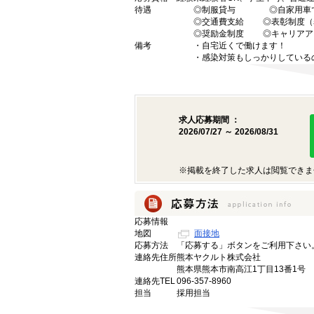
待遇
◎制服貸与 ◎自家用車で
◎交通費支給 ◎表彰制度（
◎奨励金制度 ◎キャリアア
備考
・自宅近くで働けます！
・感染対策もしっかりしている
求人応募期間 ：
2026/07/27 ～ 2026/08/31
※掲載を終了した求人は閲覧できま
応募情報
地図
面接地
応募方法
「応募する」ボタンをご利用下さい
連絡先住所
熊本ヤクルト株式会社
熊本県熊本市南高江1丁目13番1号
連絡先TEL
096-357-8960
担当
採用担当