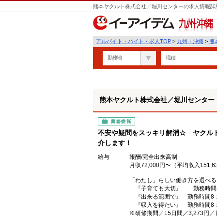
熊本ヤクルト株式会社／堀川センターの求人情報詳細
九州・沖縄
アルバイト・バイト・求人TOP
>
九州・沖縄
>
熊
勤務地
職種
熊本ヤクルト株式会社／堀川センター
業務委託
不安や疑問をスッキリ解消☆ ヤクル
介します！
給与
報酬/完全出来高制
月収72,000円〜（平均収入151,6
「わたし」らしい働き方を選べる
『子育ても大切』 勤務時間8：4
『出来る範囲で』 勤務時間8：45
『収入を得たい』 勤務時間8：45
※研修期間／15日間／3,273円／