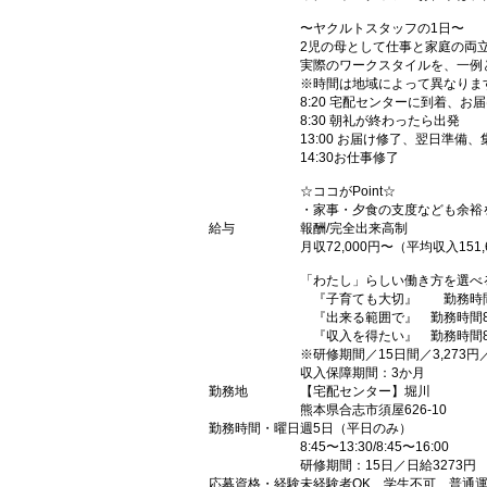
〜ヤクルトスタッフの1日〜
2児の母として仕事と家庭の両
実際のワークスタイルを、一例
※時間は地域によって異なりま
8:20 宅配センターに到着、お
8:30 朝礼が終わったら出発
13:00 お届け修了、翌日準備
14:30お仕事修了
☆ココがPoint☆
・家事・夕食の支度なども余裕
給与
報酬/完全出来高制
月収72,000円〜（平均収入151,
「わたし」らしい働き方を選べ
『子育ても大切』 勤務時間8：4
『出来る範囲で』 勤務時間8：4
『収入を得たい』 勤務時間8：4
※研修期間／15日間／3,273円
収入保障期間：3か月
勤務地
【宅配センター】堀川
熊本県合志市須屋626-10
勤務時間・曜日
週5日（平日のみ）
8:45〜13:30/8:45〜16:00
研修期間：15日／日給3273円
応募資格・経験
未経験者OK、学生不可、普通