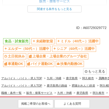
販売・接客サービス
食品・試食販売
関連する条件をもっと見る
同じ特徴から求人を探す
未経験歓迎
ミドル（40代～）活躍中
ID：A60729329772
土日祝休み
上場企業・上場企業のグループ会
社
食品・試食販売
未経験歓迎
ミドル（40代～）活躍中
車通勤OK
扶養内勤務OK
エルダー（50代～）活躍中
シニア（60代～）活躍中
交通費支給
社員登用あり
土日祝休み
上場企業・上場企業のグループ会社
車通勤OK
バイク通勤OK
扶養内勤務OK
もっと見る
アルバイト・バイト・求人TOP
九州・沖縄
鹿児島県
阿久根市
川内ヤ
アルバイト・バイト・求人TOP
鹿児島県の路線
肥薩おれんじ鉄道
阿久根
職種・条件一覧
販売・接客サービス
九州・沖縄
鹿児島県
阿久根市
掲載ご希望のお客様へ
よくある質問