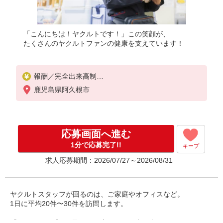
「こんにちは！ヤクルトです！」この笑顔が、
たくさんのヤクルトファンの健康を支えています！
報酬／完全出来高制
月収80,000円〜（平均収入137,262円）
鹿児島県阿久根市
◎扶養の範囲内OK
◎扶養の範囲を超えた高収入も応相談
働ける時間や環境に合わせて最大限に考慮します。
応募画面へ進む
初めての方・少しでも不安のある方、お気軽にお問
い合わせください！
1分で応募完了!!
キープ
＊収入補償（3ヶ月間）／基本8万円※相談に応じま
求人応募期間：2026/07/27～2026/08/31
す
◆商品買取りなし！働いた分はしっかり稼げます◎
※研修期間／無
収入保障期間：3か月
ヤクルトスタッフが回るのは、ご家庭やオフィスなど。
1日に平均20件〜30件を訪問します。
「ノルマ」や「買い取り」を心配される方も多いのですが、