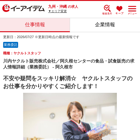
九州・沖縄
の求人
▼エリア変更
仕事情報
企業情報
更新日：2026/07/27 ※更新日時点の最新情報です
業務委託
職種：ヤクルトスタッフ
川内ヤクルト販売株式会社／阿久根センターの食品・試食販売の求
人情報詳細（業務委託） - 阿久根市
不安や疑問をスッキリ解消☆ ヤクルトスタッフの
お仕事を分かりやすくご紹介します！