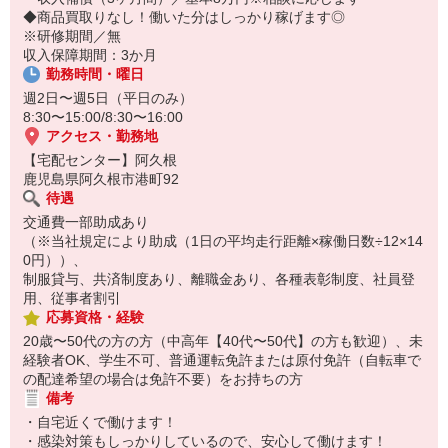
☆ココがPoint☆
◆商品買取りなし！働いた分はしっかり稼げます◎
・家事・夕食の支度なども余裕をもってできます！
※研修期間／無
収入保障期間：3か月
勤務時間・曜日
週2日〜週5日（平日のみ）
8:30〜15:00/8:30〜16:00
アクセス・勤務地
【宅配センター】阿久根
鹿児島県阿久根市港町92
待遇
交通費一部助成あり
（※当社規定により助成（1日の平均走行距離×稼働日数÷12×14
0円））、
制服貸与、共済制度あり、離職金あり、各種表彰制度、社員登
用、従事者割引
応募資格・経験
20歳〜50代の方の方（中高年【40代〜50代】の方も歓迎）、未
経験者OK、学生不可、普通運転免許または原付免許（自転車で
の配達希望の場合は免許不要）をお持ちの方
備考
・自宅近くで働けます！
・感染対策もしっかりしているので、安心して働けます！