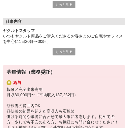
もっと見る
そんなことは一切ありません。
ただ、お客様を飽きさせないために商品を替えたり、
自分のモチベーションを高めるために目標を設定するなど、
みなさん個々に工夫はされています。
仕事内容
仕事を楽しめるか、やりがいにつなげられるか、
ヤクルトスタッフ
自分スタイルで取り組めるのが、この仕事の魅力なんですよね。
いつもヤクルト商品をご購入くださるお客さまのご自宅やオフィス
を中心に1日20軒〜30軒、
〜先輩スタッフからメッセージ〜
ヤクルト商品をお届けするお仕事です。
最初は先輩や社員が同行してくれるので安心して始められます。
もっと見る
商品を通じてお客さまとふれあう楽しさ、健康的な生活にお役立ち
商品管理もチームでフォローし合えて、心強いですよ！
できる喜び。
ヤクルトスタッフのお仕事は、たくさんのヤリガイにあふれていま
す！
募集情報（業務委託）
〜ヤクルトスタッフの1日〜
給与
2児の母として仕事と家庭の両立をしているHさん。
報酬／完全出来高制
実際のワークスタイルを、一例としてご紹介いたします！
月収80,000円〜（平均収入137,262円）
※時間は地域によって異なります。
8:20 宅配センターに到着、お届けの準備
◎扶養の範囲内OK
8:30 朝礼が終わったら出発
◎扶養の範囲を超えた高収入も応相談
13:00 お届け修了、翌日準備、集計作業
働ける時間や環境に合わせて最大限に考慮します。初めての
14:30お仕事修了
方・少しでも不安のある方、お気軽にお問い合わせください！
＊収入補償（3ヶ月間）／基本8万円※相談に応じます