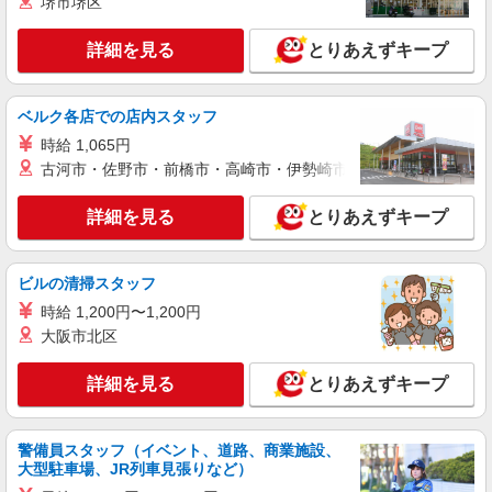
堺市堺区
詳細を見る
キープ
給(規定有) ゜・。○。・゜+゜・。○。・゜+゜
詳細を見る
とりあえずキープ
派遣社員
株式会社シエロ
【楽天モバイル】の店舗スタッフ
ベルク各店での店内スタッフ
時給1650円〜1850円（経験・能力による） ※
時給 1,065円
残業代支給 ★交通費別途支給（規定あり） ゜
+゜・。○。・゜+゜・。○。・゜+゜ 入社祝い金10
古河市・佐野市・前橋市・高崎市・伊勢崎市・太田市・館林市・
広島県広島市南区の楽天モバイルショップ
万円支給(規定有) お友達を紹介頂くと, インセンテ
ィブ支給(規定有) ★月2回払い・週払い可能（規程
詳細を見る
とりあえずキープ
詳細を見る
キープ
有）★ ゜・。○。・゜+゜・。○。・゜+゜
派遣社員
ビルの清掃スタッフ
株式会社シエロ
時給 1,200円〜1,200円
人気機種に詳しくなれる携帯販売【au】
大阪市北区
月給259200円〜300000円（経験・能力によ
る） ※研修期間6か月・時給1500円〜 ※残業代支
詳細を見る
とりあえずキープ
給 ★交通費別途支給（規定あり） ゜+゜・。
広島県広島市南区の家電量販店
○。・゜+゜・。○。・゜+゜ 入社祝い金10万円支
給(規定有) お友達を紹介頂くと, インセンティブ支
詳細を見る
キープ
給(規定有) ゜・。○。・゜+゜・。○。・゜+゜
警備員スタッフ（イベント、道路、商業施設、
大型駐車場、JR列車見張りなど）