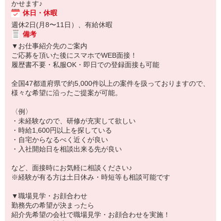
かせます♪
休日・休暇
週休2日(月8〜11日）、有給休暇
備考
▼お仕事紹介先のご案内
ご応募を頂いた後にスマホでWEB面接！
履歴書不要・私服OK・即日での登録面接も可能
全国47都道府県で約5,000件以上の案件を扱っておりますので、
様々な希望に沿ったご提案が可能。
〈例〉
・未経験なので、研修が充実して欲しい
・時給1,600円以上を探している
・自宅からなるべく近くが良い
・入社開始日を相談出来る先が良い
など、面接時にお気軽に相談ください♪
※経験が有る方は土日休み・時短等も相談可能です
▼職場見学・お顔合わせ
勤務先の希望が決まったら
紹介先希望の会社で職場見学・お顔合わせを実施！