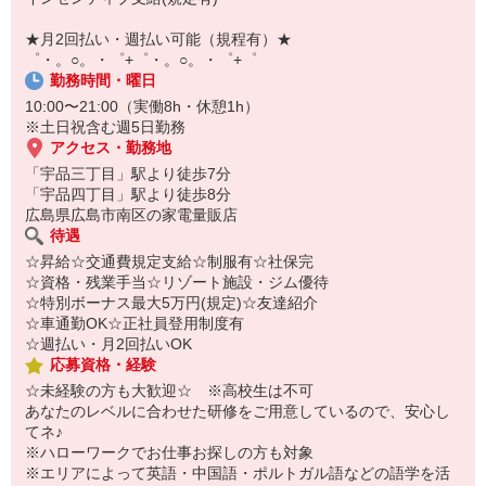
自宅に居ながらスマホでカンタン面接OK！
オンライン面談なのでスピード対応。
★月2回払い・週払い可能（規程有）★
即日登録もOK♪
゜・。○。・゜+゜・。○。・゜+゜
勤務時間・曜日
気になった方はお気軽にご相談ください！
10:00〜21:00（実働8h・休憩1h）
※土日祝含む週5日勤務
アクセス・勤務地
「宇品三丁目」駅より徒歩7分
「宇品四丁目」駅より徒歩8分
広島県広島市南区の家電量販店
待遇
☆昇給☆交通費規定支給☆制服有☆社保完
☆資格・残業手当☆リゾート施設・ジム優待
☆特別ボーナス最大5万円(規定)☆友達紹介
☆車通勤OK☆正社員登用制度有
☆週払い・月2回払いOK
応募資格・経験
☆未経験の方も大歓迎☆ ※高校生は不可
あなたのレベルに合わせた研修をご用意しているので、安心し
てネ♪
※ハローワークでお仕事お探しの方も対象
※エリアによって英語・中国語・ポルトガル語などの語学を活