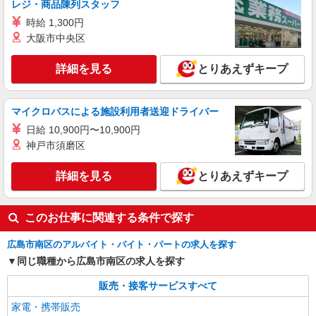
レジ・商品陳列スタッフ
る） ※上記金額に時間外手当/インセンティブが加
時給 1,300円
算・賞与あり・時間外手当あり（平均残業時間：
広島県広島市南区の家電量販店
10h/月）・地域手当/職能手当あり・Workstyle支
大阪市中央区
援金（4000円/月）あり・実績によりインセンティ
詳細を見る
キープ
ブあり ★交通費別途支給（規定あり） ゜+゜・。
詳細を見る
とりあえずキープ
○。・゜+゜・。○。・゜+゜ 入社祝い金10万円支
給(規定有) お友達を紹介頂くと, インセンティブ支
紹介予定派遣
給(規定有) ゜・。○。・゜+゜・。○。・゜+゜
株式会社シエロ
マイクロバスによる施設利用者送迎ドライバー
【楽天モバイル】人気機種に詳しくなれる携帯
日給 10,900円〜10,900円
販売
神戸市須磨区
月給：245250円〜319150円 ＋賞与年2回＋イ
ンセンティブ ※経験・能力による ※残業代支給
詳細を見る
とりあえずキープ
★交通費別途支給（規定あり） ゜+゜・。○。・゜
広島県広島市南区の楽天モバイルショップ
+゜・。○。・゜+゜ 入社祝い金10万円支給(規定
有) お友達を紹介頂くと, インセンティブ支給(規定
詳細を見る
キープ
このお仕事に関連する条件で探す
有) ゜・。○。・゜+゜・。○。・゜+゜
広島市南区のアルバイト・バイト・パートの求人を探す
同じ職種から広島市南区の求人を探す
販売・接客サービスすべて
家電・携帯販売