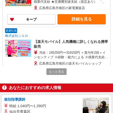
残業代支給 ★交通費別途支給（規定あり） ゜
+゜・。○。・゜+゜・。○。・゜+゜ 入社祝い金10
広島県広島市南区の家電量販店
万円支給(規定有) お友達を紹介頂くと, インセンテ
ィブ支給(規定有) ★月2回払い・週払い可能（規程
詳細を見る
キープ
有）★ ゜・。○。・゜+゜・。○。・゜+゜
派遣社員
株式会社シエロ
【楽天モバイル】人気機種に詳しくなれる携帯
販売
月給：245250円〜319150円 ＋賞与年2回＋イ
ンセンティブ ※経験・能力による ※残業代支給
★交通費別途支給（規定あり） ゜+゜・。○。・゜
広島県広島市南区の楽天モバイルショップ
+゜・。○。・゜+゜ 入社祝い金10万円支給(規定
有) お友達を紹介頂くと, インセンティブ支給(規定
もっと見る
詳細を見る
キープ
有) ゜・。○。・゜+゜・。○。・゜+゜
派遣社員
あなたにおすすめの求人情報
株式会社シエロ
人気機種に詳しくなれる携帯販売【au】
個別指導講師
月給259200円〜300000円（経験・能力によ
時給 1,040円〜1,390円
る） ※研修期間6か月・時給1500円〜 ※残業代支
仙台市青葉区
給 ★交通費別途支給（規定あり） ゜+゜・。