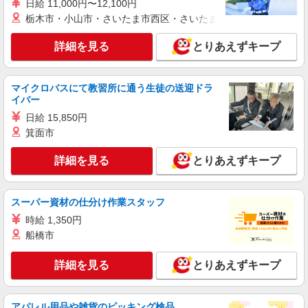
紹介予定派遣
日給 11,000円〜12,100円
株式会社シエロ
栃木市・小山市・さいたま市西区・さいたま市岩槻区・久喜市・
スマホ携帯販売【ワイモバイル】
詳細を見る
とりあえずキープ
時給1400円〜1450円（経験・能力による） ※
残業代支給 ★交通費別途支給（規定あり） ゜
+゜・。○。・゜+゜・。○。・゜+゜ 入社祝い金10
広島県広島市南区の家電量販店
万円支給(規定有) お友達を紹介頂くと, インセンテ
マイクロバスにて教習所に通う生徒の送迎ドラ
ィブ支給(規定有) ★月2回払い・週払い可能（規程
イバー
詳細を見る
キープ
有）★ ゜・。○。・゜+゜・。○。・゜+゜
日給 15,850円
箕面市
紹介予定派遣
株式会社シエロ
詳細を見る
とりあえずキープ
スマホ携帯販売【ソフトバンク】
月給231500円〜256500円（経験・能力によ
る） ※上記金額に時間外手当/インセンティブが加
スーパー資材の仕分け作業スタッフ
算・賞与あり・時間外手当あり（平均残業時間：
広島県広島市南区の家電量販店
時給 1,350円
10h/月）・地域手当/職能手当あり・Workstyle支
船橋市
援金（4000円/月）あり・実績によりインセンティ
詳細を見る
キープ
ブあり ★交通費別途支給（規定あり） ゜+゜・。
○。・゜+゜・。○。・゜+゜ 入社祝い金10万円支
詳細を見る
とりあえずキープ
給(規定有) お友達を紹介頂くと, インセンティブ支
派遣社員
給(規定有) ゜・。○。・゜+゜・。○。・゜+゜
株式会社シエロ
アパレル用品や雑貨のピッキング検品