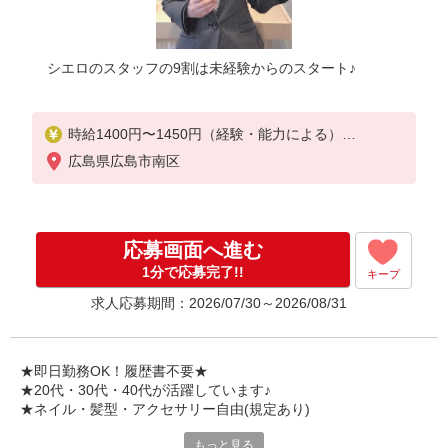
シエロのスタッフの9割は未経験からのスタート♪
時給1400円〜1450円（経験・能力による）
※残業代支給
広島県広島市南区
★交通費別途支給（規定あり）
゜+゜・。○。・゜+゜・。○。・゜+゜
入社祝い金10万円支給(規定有)
応募画面へ進む
お友達を紹介頂くと,
1分で応募完了!!
キープ
インセンティブ支給(規定有)
求人応募期間：2026/07/30～2026/08/31
★月2回払い・週払い可能（規程有）★
゜・。○。・゜+゜・。○。・゜+゜
★即日勤務OK！履歴書不要★
★20代・30代・40代が活躍しています♪
★ネイル・髪型・アクセサリー自由(規定あり)
もっと見る
各キャリアの新機種が特別価格で購入OK！！