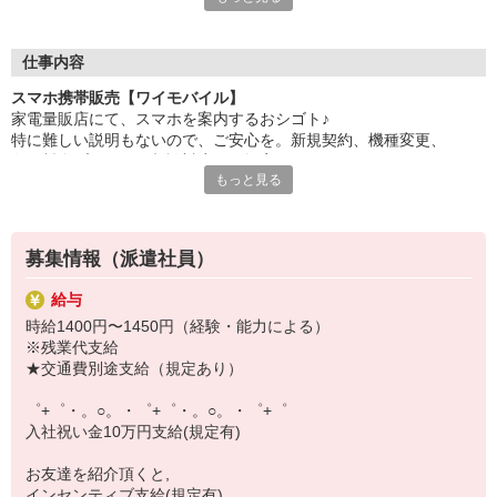
自分だけじゃなくって、
家族や友人にも適用されます！
仕事内容
さらに、各種リゾート施設やスポーツジムなどが
スマホ携帯販売【ワイモバイル】
特別割引価格でご利用可能☆☆
家電量販店にて、スマホを案内するおシゴト♪
お得に過ごしたいあなたの味方です♪
特に難しい説明もないので、ご安心を。新規契約、機種変更、
各種料金プランのご相談対応・ご提案などをお願いします。
【選べるお仕事いろいろ】
もっと見る
￣￣￣￣￣￣￣￣￣￣￣
初めての方でも安心♪
▼オフィスワーク
あなた専属のコーディネーターが親切・丁寧にフォローするので、
事務、経理、データ入力、コールセンター、受付
満足度◎
▼工場・製造・軽作業系
募集情報（派遣社員）
機械/食品製造・梱包・仕分け・加工・組立・検査
■携帯やインターネット販売業務
▼美容系
給与
docomo(ドコモ)/au(エーユー)・KDDI/softbank(ソフトバンク)など
眉毛サロンのアイブロウ・ネイリスト・エステ
時給1400円〜1450円（経験・能力による）
の大手キャリアから
▼営業・販売
※残業代支給
ワイモバイル(Y!mobille)、楽天モバイル、UQなど格安スマホまで幅
法人営業・アパレル販売・個別指導塾・人材紹介
★交通費別途支給（規定あり）
広く紹介可能♪
▼人気案件も多数♪
人気のApple（アップル）店舗もございます！
短期・期間限定・オープニング・官公庁案件
゜+゜・。○。・゜+゜・。○。・゜+゜
上場/優良/大手企業など
入社祝い金10万円支給(規定有)
【スマホ面接実施中】
お友達を紹介頂くと,
￣￣￣￣￣￣￣￣￣
インセンティブ支給(規定有)