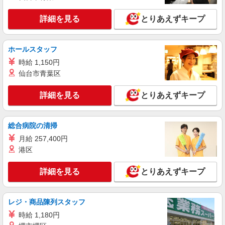
広島県広島市南区の家電量販店
○。・゜+゜・。○。・゜+゜ 入社祝い金10万円支
給(規定有) お友達を紹介頂くと, インセンティブ支
詳細を見る
とりあえずキープ
詳細を見る
キープ
給(規定有) ゜・。○。・゜+゜・。○。・゜+゜
紹介予定派遣
ホールスタッフ
株式会社シエロ
時給 1,150円
スマホ携帯販売【エーユー】
仙台市青葉区
月給259200円〜300000円（経験・能力によ
る） ※研修期間6か月・時給1500円〜 ※残業代支
詳細を見る
とりあえずキープ
給 ★交通費別途支給（規定あり） ゜+゜・。
広島県広島市南区の家電量販店
○。・゜+゜・。○。・゜+゜ 入社祝い金10万円支
給(規定有) お友達を紹介頂くと, インセンティブ支
詳細を見る
総合病院の清掃
キープ
給(規定有) ゜・。○。・゜+゜・。○。・゜+゜
月給 257,400円
紹介予定派遣
港区
株式会社シエロ
人気機種に詳しくなれる携帯販売【au】
詳細を見る
とりあえずキープ
月給259200円〜300000円（経験・能力によ
る） ※研修期間6か月・時給1500円〜 ※残業代支
給 ★交通費別途支給（規定あり） ゜+゜・。
レジ・商品陳列スタッフ
広島県広島市南区の家電量販店
○。・゜+゜・。○。・゜+゜ 入社祝い金10万円支
時給 1,180円
給(規定有) お友達を紹介頂くと, インセンティブ支