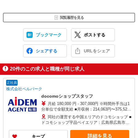
閲覧履歴を見る
ブックマーク
ポストする
シェアする
URLをシェア
20
件のこの求人と職種が同じ求人
正社員
株式会社ベルパーク
docomoショップスタッフ
月給 180,000 円 - 307,000円 ※時間外手当は1
分単位で全額支給 ■月収例：214,063円〜375,527
円 ※30時間の時間外勤務手当を含む ■初年度年収
同社の運営する中国エリアのドコモショップ ■
例：305万〜539万円 【ドコモ資格手当】 ■最高月
ドコモショップ宇品ベイエリア：広島県広島市南
額85,000円（年額1,020,000円）が支給される資格
区宇品西3-1-33 ■ドコモショップ玉野メル
手当です！ ・プレマイスター ：
カ ：岡山県玉野市宇野1-38-1 ショッピングモ
詳細を見る
キープ
3,500円 ・マイスター ：