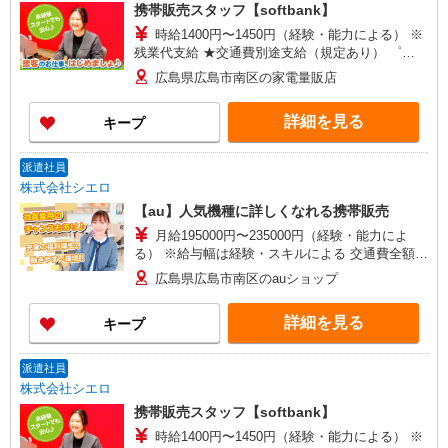
携帯販売スタッフ【softbank】
時給1400円〜1450円（経験・能力による） ※
残業代支給 ★交通費別途支給（規定あり） ゜
+゜・。○。・゜+゜・。○。・゜+゜ 入社祝い金10
広島県広島市南区の家電量販店
万円支給(規定有) お友達を紹介頂くと, インセンテ
ィブ支給(規定有) ★月2回払い・週払い可能（規程
詳細を見る
キープ
有）★ ゜・。○。・゜+゜・。○。・゜+゜
派遣社員
株式会社シエロ
【au】人気機種に詳しくなれる携帯販売
月給195000円〜235000円（経験・能力によ
る） ※給与幅は経験・スキルによる 交通費全額支
給 賞与有※業績連動性 制服貸与 社会保険完備 車
広島県広島市南区のauショップ
通勤可能 ゜+゜・。○。・゜+゜・。○。・゜+゜
入社祝い金10万円支給(規定有) お友達を紹介頂く
詳細を見る
キープ
と, インセンティブ支給(規定有) ゜・。○。・゜
+゜・。○。・゜+゜
派遣社員
株式会社シエロ
携帯販売スタッフ【softbank】
時給1400円〜1450円（経験・能力による） ※