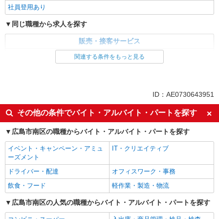
社員登用あり
同じ職種から求人を探す
販売・接客サービス
家電・携帯販売
関連する条件をもっと見る
同じ特徴から求人を探す
未経験歓迎
ミドル（40代～）活躍中
ID：AE0730643951
英語が活かせる
ボーナス・賞与あり
その他の条件でバイト・アルバイト・パートを探す
日払い
車通勤OK
広島市南区の職種からバイト・アルバイト・パートを探す
交通費支給
社会保険あり
社員登用あり
イベント・キャンペーン・アミュ
IT・クリエイティブ
ーズメント
ドライバー・配達
オフィスワーク・事務
飲食・フード
軽作業・製造・物流
広島市南区の人気の職種からバイト・アルバイト・パートを探す