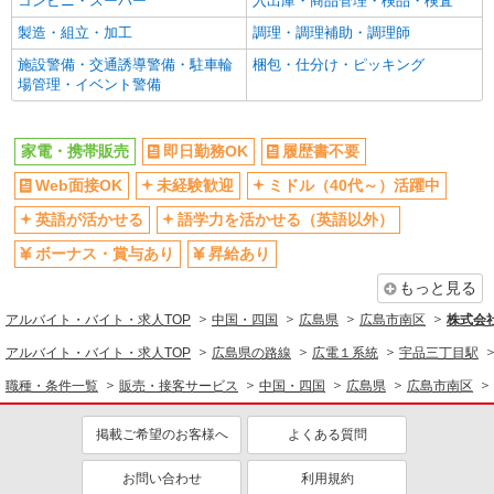
コンビニ・スーパー
入出庫・商品管理・検品・検査
製造・組立・加工
調理・調理補助・調理師
施設警備・交通誘導警備・駐車輪
梱包・仕分け・ピッキング
場管理・イベント警備
家電・携帯販売
即日勤務OK
履歴書不要
Web面接OK
未経験歓迎
ミドル（40代～）活躍中
英語が活かせる
語学力を活かせる（英語以外）
ボーナス・賞与あり
昇給あり
もっと見る
アルバイト・バイト・求人TOP
中国・四国
広島県
広島市南区
株式会
アルバイト・バイト・求人TOP
広島県の路線
広電１系統
宇品三丁目駅
職種・条件一覧
販売・接客サービス
中国・四国
広島県
広島市南区
掲載ご希望のお客様へ
よくある質問
お問い合わせ
利用規約