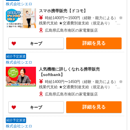
株式会社シエロ
スマホ携帯販売【ドコモ】
時給1400円〜1500円（経験・能力による） ※
残業代支給 ★交通費別途支給（規定あり） ゜
+゜・。○。・゜+゜・。○。・゜+゜ 入社祝い金10
広島県広島市南区の家電量販店
万円支給(規定有) お友達を紹介頂くと, インセンテ
ィブ支給(規定有) ★月2回払い・週払い可能（規程
詳細を見る
キープ
有）★ ゜・。○。・゜+゜・。○。・゜+゜
紹介予定派遣
株式会社シエロ
人気機種に詳しくなれる携帯販売
【softbank】
時給1400円〜1450円（経験・能力による） ※
残業代支給 ★交通費別途支給（規定あり） ゜
+゜・。○。・゜+゜・。○。・゜+゜ 入社祝い金10
広島県広島市南区の家電量販店
万円支給(規定有) お友達を紹介頂くと, インセンテ
ィブ支給(規定有) ★月2回払い・週払い可能（規程
詳細を見る
キープ
有）★ ゜・。○。・゜+゜・。○。・゜+゜
紹介予定派遣
株式会社シエロ