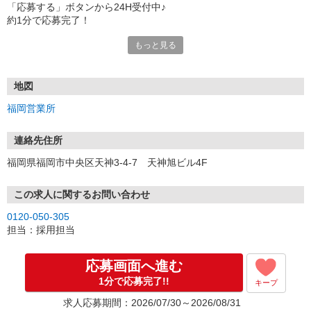
「応募する」ボタンから24H受付中♪
約1分で応募完了！
もっと見る
■電話応募の場合
電話応募も歓迎！（受付:10:00〜20:00）
土日祝も受付中♪
地図
【選考フロー】
福岡営業所
①応募から3営業日を目安に、メールorお電話でご連絡します。
②面接日時を決定！「0120」から始まる電話番号からご連絡します
★スマホでWEB面接（LINEなど）・出張面接・事務所面接と選べま
連絡先住所
す
福岡県福岡市中央区天神3-4-7 天神旭ビル4F
③面接実施（履歴書不要）
④勤務開始（スタート日は応相談）
※ご希望があれば、職場見学の調整もOKです！
この求人に関するお問い合わせ
0120-050-305
お気軽にご応募ください♪
担当：採用担当
応募画面へ進む
1分で応募完了!!
キープ
求人応募期間：2026/07/30～2026/08/31