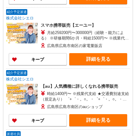
ールメルカ店内 ■ドコモショップ東紅陽
14,000円 ・グランマイスター ：
台 ：岡山県玉野市東紅陽台1-19-270 ■ドコ
31,500円 ・フロントスペシャリスト ：
モショップ鳥取扇町 ：鳥取県鳥取市富安1-
紹介予定派遣
75,000円 ・テクニカルアドバイザー ：
152 サンヨーグループビル1F ■ドコモショップ
株式会社シエロ
10,000円
城山西通り ：島根県松江市黒田町468-3
スマホ携帯販売【エーユー】
月給259200円〜300000円（経験・能力によ
る） ※研修期間6か月・時給1500円〜 ※残業代支
給 ★交通費別途支給（規定あり） ゜+゜・。
広島県広島市南区の家電量販店
○。・゜+゜・。○。・゜+゜ 入社祝い金10万円支
給(規定有) お友達を紹介頂くと, インセンティブ支
詳細を見る
キープ
給(規定有) ゜・。○。・゜+゜・。○。・゜+゜
紹介予定派遣
株式会社シエロ
【au】人気機種に詳しくなれる携帯販売
時給1400円〜 ※残業代支給 ★交通費別途支給
（規定あり） ゜+゜・。○。・゜+゜・。○。・゜
+゜ 入社祝い金10万円支給(規定有) お友達を紹介
広島県広島市南区のauショップ
頂くと, インセンティブ支給(規定有) ★月2回払
い・週払い可能（規程有）★ ゜・。○。・゜
詳細を見る
キープ
+゜・。○。・゜+゜
派遣社員