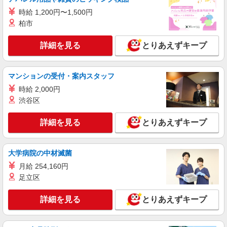
人気機種に詳しくなれる携帯販売
【softbank】
時給 1,200円〜1,500円
時給1400円〜1450円（経験・能力による） ※
柏市
残業代支給 ★交通費別途支給（規定あり） ゜
+゜・。○。・゜+゜・。○。・゜+゜ 入社祝い金10
広島県広島市南区の家電量販店
詳細を見る
とりあえずキープ
万円支給(規定有) お友達を紹介頂くと, インセンテ
ィブ支給(規定有) ★月2回払い・週払い可能（規程
詳細を見る
キープ
有）★ ゜・。○。・゜+゜・。○。・゜+゜
マンションの受付・案内スタッフ
時給 2,000円
紹介予定派遣
株式会社シエロ
渋谷区
スマホ携帯販売【ワイモバイル】
詳細を見る
とりあえずキープ
時給1400円〜1450円（経験・能力による） ※
残業代支給 ★交通費別途支給（規定あり） ゜
+゜・。○。・゜+゜・。○。・゜+゜ 入社祝い金10
広島県広島市南区の家電量販店
万円支給(規定有) お友達を紹介頂くと, インセンテ
大学病院の中材滅菌
ィブ支給(規定有) ★月2回払い・週払い可能（規程
月給 254,160円
詳細を見る
キープ
有）★ ゜・。○。・゜+゜・。○。・゜+゜
足立区
派遣社員
詳細を見る
とりあえずキープ
株式会社シエロ
スマホ携帯販売【ソフトバンク】
月給231500円〜256500円（経験・能力によ