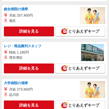
当は宿泊を伴う出張期間中適用（休日含む） ※宿
広島県東広島市 勤務詳細：東広島市 通勤方
泊日当：1000円/日＋朝食代700円＋昼食代1000円
法：徒歩/車/自転車 最寄り駅：西条駅から徒歩11
総合病院の清掃
＋夕食代1600円 ※出張に行っていない期間（研修
分・車5分 ※上記は事務所住所・現場作業は工業
月給 257,400円
中等）は出張日当は支給されません ※賞
地帯内の顧客先へ社有車で移動します
詳細を見る
キープ
与:550,000円/年（見込み額） ※年収:4,033,600円/
港区
年（想定年収）
正社員
詳細を見る
とりあえずキープ
UTエイム株式会社 SC＿AIM西日本第一CU SC＿AIM竜王山テクノロ
ジーCF《ARXK1C》
メンテナンス保全
レジ・商品陳列スタッフ
月給：250,000円〜 月収例：277,634円（月給
時給 1,180円
＋各種手当） ※法定外残業手当10,012円/月 ※深
堺市堺区
夜手当17,622円/月
広島県東広島市 勤務詳細：東広島市 通勤方
法：徒歩/車 最寄り駅：八本松駅より車15分 ※構
詳細を見る
とりあえずキープ
内無料駐車場利用OK ※西条駅より車25分 ※東広
島駅より車19分
詳細を見る
キープ
大学病院の清掃
正社員
月給 273,650円
UTエイム株式会社 SC＿AIM西日本第一CU SC＿AIM竜王山テクノロ
品川区
ジーCF《Adzh1C》
製造・加工・設備保全
詳細を見る
とりあえずキープ