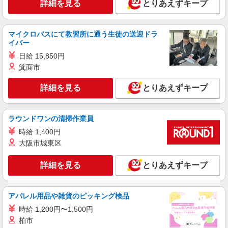
製造・加工・設備保全
詳細を見る
とりあえずキープ
月給：250,000円〜 月収例：287,647円(月給＋
各種手当) ※資格手当一律40,000円/月を含む ※法
定外残業手当20,025円/月 ※深夜手当17,622円/月
マイクロバスにて教習所に通う生徒の送迎ドラ
広島県東広島市 勤務詳細：東広島市吉川工業
イバー
団地 通勤方法：徒歩/車/バス 最寄り駅：東広島駅
から車18分
日給 15,850円
詳細を見る
箕面市
キープ
詳細を見る
とりあえずキープ
ラウンドワンの清掃作業員
時給 1,400円
大阪市城東区
詳細を見る
とりあえずキープ
アパレル用品や雑貨のピッキング検品
時給 1,200円〜1,500円
柏市