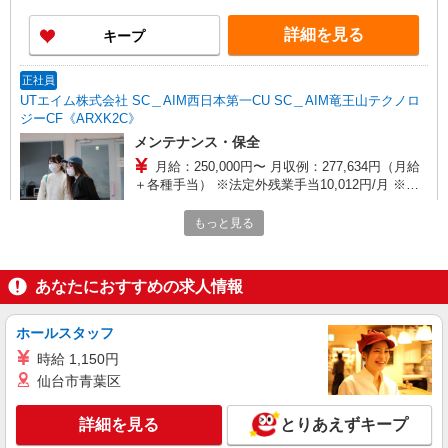
詳細を見る
キープ
正社員
UTエイム株式会社 SC＿AIM西日本第一CU SC＿AIM竜王山テクノロ
ジーCF《ARXK2C》
メンテナンス・保全
月給：250,000円〜 月収例：277,634円（月給
＋各種手当） ※法定外残業手当10,012円/月 ※深
夜手当17,622円/月
広島県東広島市 勤務詳細：東広島市 通勤方
もっと見る
法：徒歩/車 最寄り駅：八本松駅より車15分 ※構
内無料駐車場利用OK ※西条駅より車25分 ※東広
島駅より車19分
詳細を見る
キープ
あなたにおすすめの求人情報
正社員
ホールスタッフ
UTエイム株式会社 SC＿AIM西日本第一CU 東広島上市テクノロジー
CF《AVBG1C》
時給 1,150円
半導体製造装置の新規立ち上げ・トラブル対
仙台市青葉区
応・メンテナンス保全・PCデータ管理
月給：250,000円〜 月収例：290,300円(月給＋
詳細を見る
とりあえずキープ
各種手当) ※法定外残業手当40,300円/月 ※宿泊日