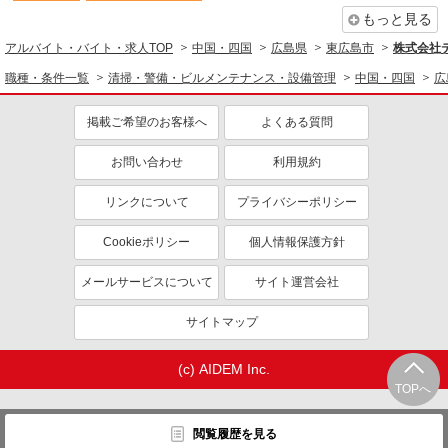
もっと見る
アルバイト・バイト・求人TOP
中国・四国
広島県
東広島市
株式会社テ
職種・条件一覧
清掃・警備・ビルメンテナンス・設備管理
中国・四国
広
掲載ご希望のお客様へ
よくある質問
お問い合わせ
利用規約
リンクについて
プライバシーポリシー
Cookieポリシー
個人情報保護方針
メールサービスについて
サイト運営会社
サイトマップ
(c) AIDEM Inc.
TOPへ
閲覧履歴を見る