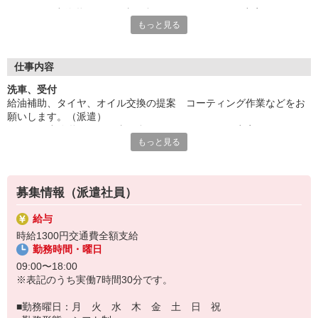
ウレシイ小休憩あり、仕事の合間にリフレッシュ。充実の研修で
もっと見る
しっかりフォロー。人気の日勤。
9時からのお仕事なので朝はゆっくり過ごせる。長期就業をご希
望の方にもオススメ。休日固定の相談も可能です。
給与即払いサービスは就業状況によって利用できないケースがご
仕事内容
ざいます。詳細はオペレーターまでお問合せください。
洗車、受付
給油補助、タイヤ、オイル交換の提案 コーティング作業などをお
『テクノ・サービス』は、派遣業界大手スタッフサービスグルー
願いします。（派遣）
プです。
ウレシイ小休憩あり、仕事の合間にリフレッシュ。充実の研修でし
全国にあるお仕事の中から、一人ひとりのスキルや希望条件に応
もっと見る
っかりフォロー。人気の日勤。
じたお仕事をご案内します。
9時からのお仕事なので朝はゆっくり過ごせる。長期就業をご希望の
安全管理体制も万全ですので安心してご就業いただけます。
方にもオススメ。休日固定の相談も可能です。
登録方法は、【オンライン】【電話】【登録会来場】の3つから
募集情報（派遣社員）
選べます♪
★★履歴書・証明写真は不要！★★
給与
また、ご登録済の方はお仕事の紹介がスムーズです。
時給1300円交通費全額支給
ご応募お待ちしています。
勤務時間・曜日
09:00〜18:00
※表記のうち実働7時間30分です。
■勤務曜日：月 火 水 木 金 土 日 祝