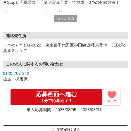
▼Step1 「履歴書」「証明写真不要」で簡単、3つの登録方法！
【オンライン登録（目安5分）】
もっと見る
いつでも好きな時間に登録OK
【電話登録（目安20分）】
受付時間/平日9:00〜19:00
連絡先住所
※電話登録の場合、就業前には登録会へお越しください
（本社）〒101-0022 東京都千代田区神田練塀町85番地 JEBL秋
葉原スクエア
【来場登録（目安1時間30分）】
受付時間/平日10:00〜17:00
この求人に関するお問い合わせ
▼Step2 全国にあるお仕事の中から、あなたにピッタリのお仕事を
0120-707-942
ご案内
担当：採用係
▼Step3 就業前に職場見学で気になる事はしっかりチェック！
▼Step4 気に入ったら雇用契約・お仕事スタート
応募画面へ進む
応募⇒最短で2日後からの勤務も可能です！
1分で応募完了!!
キープ
求人応募期間：2026/08/05～2026/08/31
閲覧履歴を見る