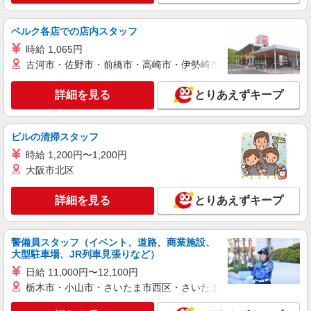
月給：285,000円〜 月収例：327,911円(月給＋
各種手当) ※資格手当一律40,000円/月を含む ※役
職手当一律35,000円/月を含む ※法定外残業手当
広島県東広島市 勤務詳細：東広島市 通勤方
ベルク各店での店内スタッフ
22,825円/月 ※深夜手当20,086円/月
法：徒歩/車/バス 最寄り駅：寺家駅から車22分 ※
時給 1,065円
構内の（無料）駐車場利用OK ※社宅から送迎あ
古河市・佐野市・前橋市・高崎市・伊勢崎市・太田市・館林市・
り
詳細を見る
キープ
詳細を見る
とりあえずキープ
正社員
UTエイム株式会社 SC＿AIM西日本第一CU SC＿AIM竜王山テクノロ
ジーCF《Adzg1C》
ビルの清掃スタッフ
製造・加工・設備保全
時給 1,200円〜1,200円
月給：320,000円〜 月収例：368,198円(月給＋
大阪市北区
各種手当) ※役職手当一律70,000円/月を含む ※資
格手当一律40,000円/月を含む ※法定外残業手当
広島県東広島市 勤務詳細：東広島市 通勤方
詳細を見る
とりあえずキープ
25,637円/月 ※深夜手当22,561円/月
法：徒歩/車/バス 最寄り駅：東広島駅から車18分
詳細を見る
キープ
警備員スタッフ（イベント、道路、商業施設、
大型駐車場、JR列車見張りなど）
正社員
日給 11,000円〜12,100円
UTエイム株式会社 SC＿AIM西日本第一CU SC＿AIM竜王山テクノロ
栃木市・小山市・さいたま市西区・さいたま市岩槻区・久喜市・
ジーCF《Adzf1C》