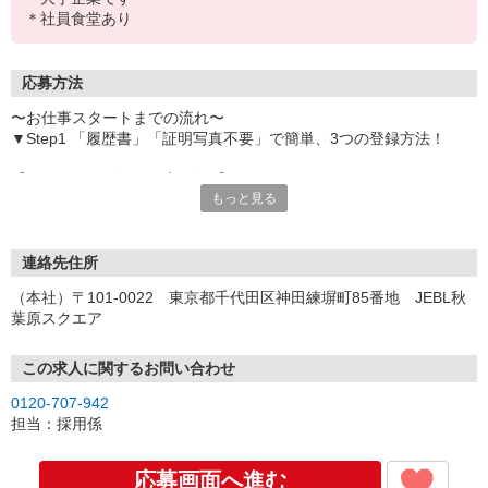
＊社員食堂あり
応募方法
〜お仕事スタートまでの流れ〜
▼Step1 「履歴書」「証明写真不要」で簡単、3つの登録方法！
【オンライン登録（目安5分）】
もっと見る
いつでも好きな時間に登録OK
【電話登録（目安20分）】
受付時間/平日9:00〜19:00
連絡先住所
※電話登録の場合、就業前には登録会へお越しください
（本社）〒101-0022 東京都千代田区神田練塀町85番地 JEBL秋
葉原スクエア
【来場登録（目安1時間30分）】
受付時間/平日10:00〜17:00
この求人に関するお問い合わせ
▼Step2 全国にあるお仕事の中から、あなたにピッタリのお仕事を
0120-707-942
ご案内
担当：採用係
▼Step3 就業前に職場見学で気になる事はしっかりチェック！
▼Step4 気に入ったら雇用契約・お仕事スタート
応募画面へ進む