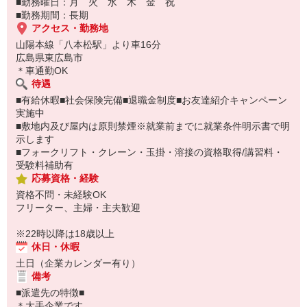
■勤務曜日：月 火 水 木 金 祝
■勤務期間：長期
アクセス・勤務地
山陽本線「八本松駅」より車16分
広島県東広島市
＊車通勤OK
待遇
■有給休暇■社会保険完備■退職金制度■お友達紹介キャンペーン
実施中
■敷地内及び屋内は原則禁煙※就業前までに就業条件明示書で明
示します
■フォークリフト・クレーン・玉掛・溶接の資格取得/講習料・
受験料補助有
応募資格・経験
資格不問・未経験OK
フリーター、主婦・主夫歓迎
※22時以降は18歳以上
休日・休暇
土日（企業カレンダー有り）
備考
■派遣先の特徴■
＊大手企業です