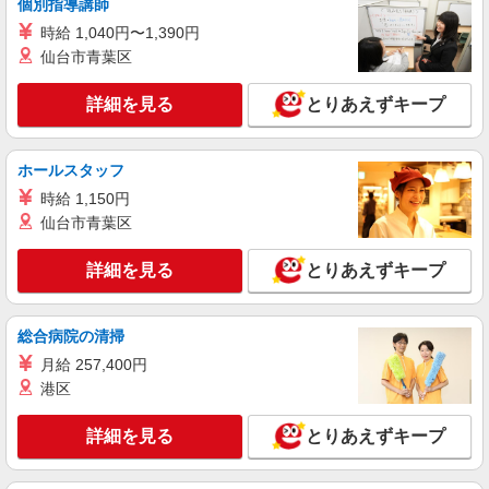
個別指導講師
時給1400円〜 ※残業など含む想定月収250000
時給 1,040円〜1,390円
円 ※残業代支給 ★交通費別途支給（規定あり）
仙台市青葉区
゜+゜・。○。・゜+゜・。○。・゜+゜ 入社祝い金
広島県東広島市
10万円支給(規定有) お友達を紹介頂くと, インセン
ティブ支給(規定有) ★月2回払い・週払い可能（規
詳細を見る
とりあえずキープ
詳細を見る
キープ
程有）★ ゜・。○。・゜+゜・。○。・゜+゜
派遣社員
ホールスタッフ
人材プロオフィス株式会社
時給 1,150円
洗濯機へタオルやシーツの投入
仙台市青葉区
時給1,200円〜 ◆月収例）189,000円 (1,200円
×7.5h×21日)
詳細を見る
とりあえずキープ
広島県東広島市田口研究団地6-41
総合病院の清掃
詳細を見る
キープ
月給 257,400円
港区
詳細を見る
とりあえずキープ