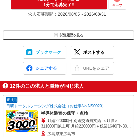
応募⇒最短で2日後からの勤務も可能です！
1分で応募完了!!
キープ
求人応募期間：2026/08/05～2026/08/31
閲覧履歴を見る
ブックマーク
ポストする
シェアする
URLをシェア
12
件のこの求人と職種が同じ求人
正社員
日研トータルソーシング株式会社（お仕事No.NS0029）
半導体装置の保守・点検
月給220000円 別途交通費支給 ＜月収＞
311000円以上可 月給220000円＋残業1640円×30H
＋休出1640円×16H＋深夜328円×50H
広島県東広島市