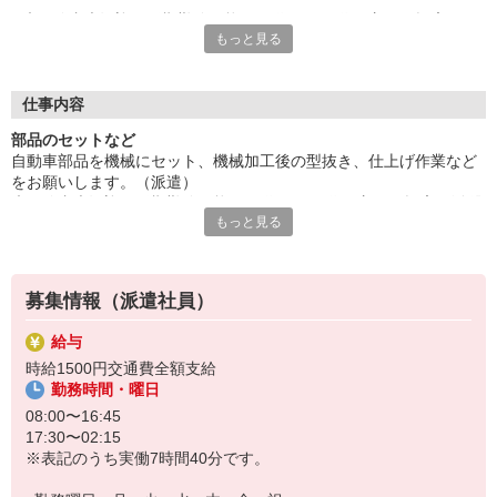
未経験者大歓迎。長期勤務可能。20代から40代の方々が幅広く
もっと見る
活躍中。土曜日は月1回程度出勤あり。
人気の交替制のお仕事、2パターンの勤務時間帯があります。残
業ありで稼げる。ご応募はお早めに。
■お友達紹介キャンペーン！デジタルギフト3000円分プレゼント
仕事内容
（当社規定あり）
部品のセットなど
自動車部品を機械にセット、機械加工後の型抜き、仕上げ作業など
『テクノ・サービス』は、派遣業界大手スタッフサービスグルー
をお願いします。（派遣）
プです。
未経験者大歓迎。長期勤務可能。20代から40代の方々が幅広く活躍
全国にあるお仕事の中から、一人ひとりのスキルや希望条件に応
もっと見る
中。土曜日は月1回程度出勤あり。
じたお仕事をご案内します。
人気の交替制のお仕事、2パターンの勤務時間帯があります。残業あ
安全管理体制も万全ですので安心してご就業いただけます。
りで稼げる。ご応募はお早めに。
登録方法は、【オンライン】【電話】【登録会来場】の3つから
募集情報（派遣社員）
選べます♪
★★履歴書・証明写真は不要！★★
給与
また、ご登録済の方はお仕事の紹介がスムーズです。
時給1500円交通費全額支給
ご応募お待ちしています。
勤務時間・曜日
08:00〜16:45
17:30〜02:15
※表記のうち実働7時間40分です。