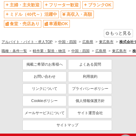
主婦・主夫歓迎
フリーター歓迎
ブランクOK
ミドル（40代～）活躍中
高収入・高額
食堂・売店あり
車通勤OK
もっと見る
アルバイト・バイト・求人TOP
中国・四国
広島県
東広島市
株式会社テ
職種・条件一覧
軽作業・製造・物流
中国・四国
広島県
東広島市
株
掲載ご希望のお客様へ
よくある質問
お問い合わせ
利用規約
リンクについて
プライバシーポリシー
Cookieポリシー
個人情報保護方針
メールサービスについて
サイト運営会社
サイトマップ