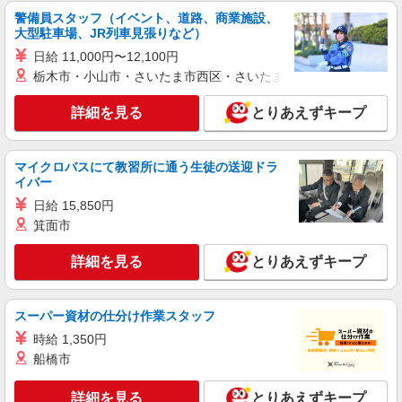
警備員スタッフ（イベント、道路、商業施設、
大型駐車場、JR列車見張りなど）
日給 11,000円〜12,100円
栃木市・小山市・さいたま市西区・さいたま市岩槻区・久喜市・
詳細を見る
とりあえずキープ
マイクロバスにて教習所に通う生徒の送迎ドラ
イバー
日給 15,850円
箕面市
詳細を見る
とりあえずキープ
スーパー資材の仕分け作業スタッフ
時給 1,350円
船橋市
詳細を見る
とりあえずキープ