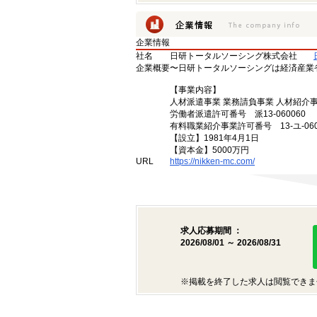
企業情報
社名
日研トータルソーシング株式会社
企業概要
〜日研トータルソーシングは経済産業
【事業内容】
人材派遣事業 業務請負事業 人材紹介
労働者派遣許可番号 派13-060060
有料職業紹介事業許可番号 13-ユ-060
【設立】1981年4月1日
【資本金】5000万円
URL
https://nikken-mc.com/
求人応募期間 ：
2026/08/01 ～ 2026/08/31
※掲載を終了した求人は閲覧できま