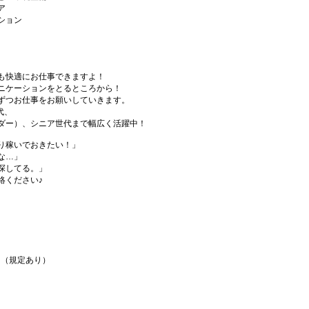
ア
ション
も快適にお仕事できますよ！
ニケーションをとるところから！
ずつお仕事をお願いしていきます。
代、
ダー）、シニア世代まで幅広く活躍中！
り稼いでおきたい！」
な…」
探してる。」
絡ください♪
！（規定あり）