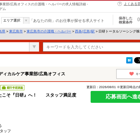
よくある
業部/広島オフィスの介護職・ヘルパーの求人情報詳細 -
デム
保存した
0
エリア選択
「あなたの街」のお仕事が探せる求人サイト
検索条件
島県
>
東広島市
>
東広島市の介護職・ヘルパー
>
西条(広島)駅
> 日研トータルソーシング
ディカルケア事業部/広島オフィス
キ
更新日：2026/08/01 ※更新日時点
紹介予定派遣
たこそ『日研』へ！ スタッフ満足度
応募画面へ進
る
スタッフ