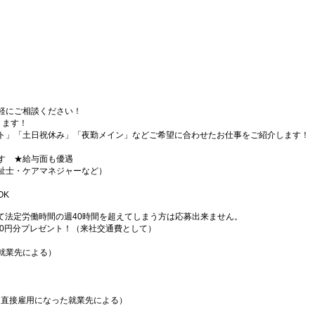
軽にご相談ください！
ります！
ト」「土日祝休み」「夜勤メイン」などご希望に合わせたお仕事をご紹介します！
す ★給与面も優遇
祉士・ケアマネジャーなど）
OK
て法定労働時間の週40時間を超えてしまう方は応募出来ません。
000円分プレゼント！（来社交通費として）
就業先による）
（直接雇用になった就業先による）