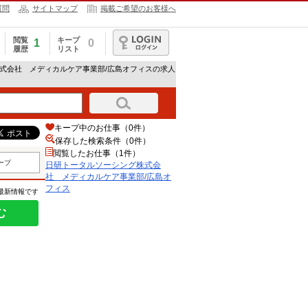
質問
サイトマップ
掲載ご希望のお客様へ
閲覧
キープ
1
0
履歴
リスト
ログイン
株式会社 メディカルケア事業部/広島オフィスの求人
キープ中のお仕事（0件）
保存した検索条件（
0
件）
閲覧したお仕事（1件）
ープ
日研トータルソーシング株式会
社 メディカルケア事業部/広島オ
フィス
の最新情報です
む