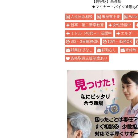
【最寄駅】西条駅
★マイカー・バイク通勤も
入社日応相談
履歴書不要
Web
新卒・第二新卒歓迎
女性活躍中
ミドル（40代～）活躍中
エルダー
週2～3日勤務OK
10時～勤務OK
残業ほぼなし
転勤なし
登録制
資格取得支援制度あり