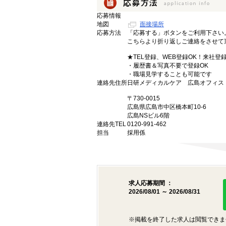
応募情報
地図
面接場所
応募方法
「応募する」ボタンをご利用下さい
こちらより折り返しご連絡をさせて
★TEL登録、WEB登録OK！来社登
・履歴書＆写真不要で登録OK
・職場見学することも可能です
連絡先住所
日研メディカルケア 広島オフィス
〒730-0015
広島県広島市中区橋本町10-6
広島NSビル6階
連絡先TEL
0120-991-462
担当
採用係
求人応募期間 ：
2026/08/01 ～ 2026/08/31
※掲載を終了した求人は閲覧できま