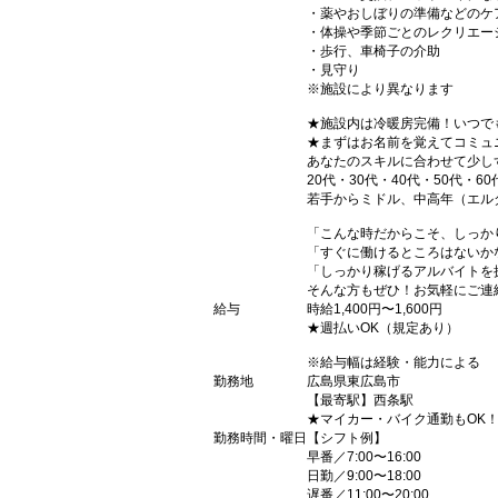
・薬やおしぼりの準備などのケ
・体操や季節ごとのレクリエー
・歩行、車椅子の介助
・見守り
※施設により異なります
★施設内は冷暖房完備！いつで
★まずはお名前を覚えてコミュ
あなたのスキルに合わせて少し
20代・30代・40代・50代・60
若手からミドル、中高年（エル
「こんな時だからこそ、しっか
「すぐに働けるところはないか
「しっかり稼げるアルバイトを
そんな方もぜひ！お気軽にご連
給与
時給1,400円〜1,600円
★週払いOK（規定あり）
※給与幅は経験・能力による
勤務地
広島県東広島市
【最寄駅】西条駅
★マイカー・バイク通勤もOK
勤務時間・曜日
【シフト例】
早番／7:00〜16:00
日勤／9:00〜18:00
遅番／11:00〜20:00