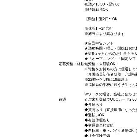
夜勤／16:00〜翌9:00
※時短勤務OK
【勤務】週2日〜OK
※休憩1〜2h含む
※施設により異なります
★自己申告シフト
★勤務時間・曜日・開始日お気
★短期2ヶ月からのお仕事もあ
★「オープニング」「固定シフ
応募資格・経験
無資格・未経験OK！
※資格をお持ちの方は優遇しま
（介護職員初任者研修・介護福
※22時〜翌5時は18歳以上
※福祉系の学校に通う学生さん
Wワークの場合、当社と合わせ
待遇
☆ご来社登録でQUOカード2,
◆昇給あり
◆賞与あり（直接雇用になった
◆週払いOK
◆有給休暇あり
◆交通費全額支給
◆自転車・車・バイク通勤OK
◆社会保険完備