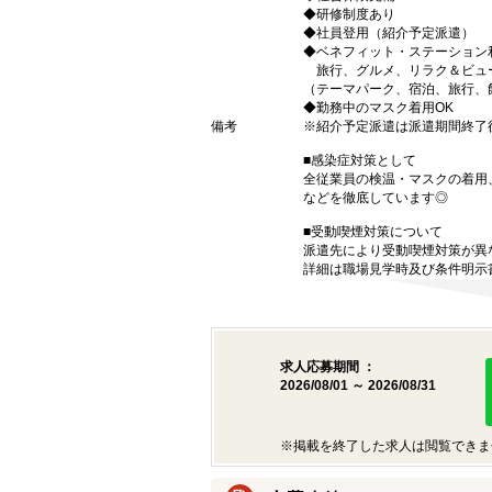
◆研修制度あり
◆社員登用（紹介予定派遣）
◆ベネフィット・ステーション
旅行、グルメ、リラク＆ビュ
（テーマパーク、宿泊、旅行、
◆勤務中のマスク着用OK
備考
※紹介予定派遣は派遣期間終了
■感染症対策として
全従業員の検温・マスクの着用
などを徹底しています◎
■受動喫煙対策について
派遣先により受動喫煙対策が異
詳細は職場見学時及び条件明示
求人応募期間 ：
2026/08/01 ～ 2026/08/31
※掲載を終了した求人は閲覧できま