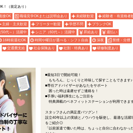
OK！（規定あり）
面接OK
職場見学OKまたは説明会あり
未経験歓迎
経験者・有資格者
主婦・主夫歓迎
フリーター歓迎
学歴不問
ブランクOK
（50代～）活躍中
シニア（60代～）活躍中
昇給あり
週払い
16時前退社OK
時間や曜日が選べる・シフト自由
深夜
禁煙・分煙
交通費支給
社会保険あり
社割・特典あり
研修制度あり
■最短3日で開始可能！
もちろん、じっくりと吟味して探すこともできます♪
■専任アドバイザーがあなたをサポート
困った時は遠慮せずご連絡を！
■手厚い福利厚生にもご注目を
特典満載のベネフィットステーションが利用できま
スタッフさんの満足度バツグン！
設立40年以上の実績とノウハウを駆使し、最適な活躍
をご紹介◎
「以前派遣で働いた時は、ちょっと自分に合わなかっ