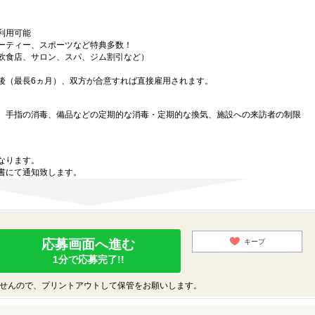
利用可能
ーティー、スポーツなど特典多数！
飲食店、サロン、スパ、ジム割引など）
後（最長6ヵ月）、双方が合意すれば直接雇用されます。
、手指の消毒、備品などの定期的な消毒・定期的な換気、施設への来訪者の制限
なります。
書にて通知致します。
応募画面へ進む
キープ
1分で応募完了!!
せんので、プリントアウトして保管をお願いします。