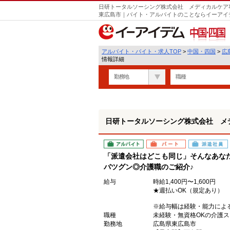
日研トータルソーシング株式会社 メディカルケア事
遣
東広島市｜バイト・アルバイトのことならイーアイ
中国・四国
アルバイト・バイト・求人TOP
>
中国・四国
>
広
情報詳細
勤務地
職種
日研トータルソーシング株式会社 メ
アルバイト
パート
派遣社員
「派遣会社はどこも同じ」そんなあな
バツグン◎介護職のご紹介♪
給与
時給1,400円〜1,600円
★週払いOK（規定あり）
※給与幅は経験・能力によ
職種
未経験・無資格OKの介護
勤務地
広島県東広島市