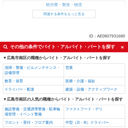
軽作業・製造・物流
入出庫・商品管理・検品・検査
関連する条件をもっと見る
同じ特徴から求人を探す
未経験歓迎
ミドル（40代～）活躍中
ID：AE0807931680
土日祝休み
交通費支給
その他の条件でバイト・アルバイト・パートを探す
社会保険あり
広島市南区の職種からバイト・アルバイト・パートを探す
清掃・警備・ビルメンテナンス・
営業
設備管理
教育・保育
医療・介護・福祉
ドライバー・配達
建築・設備・アクティブワーク
広島市南区の人気の職種からバイト・アルバイト・パートを探す
施設警備・交通誘導警備・駐車輪
ファストフード・デリ
場管理・イベント警備
フロント・受付・フロア案内
中型（2t・4t）ドライバー