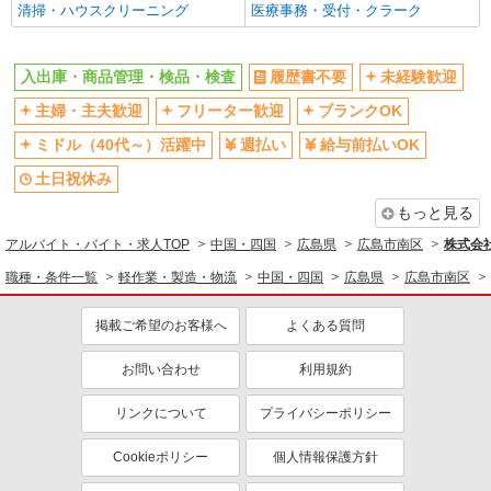
清掃・ハウスクリーニング
医療事務・受付・クラーク
入出庫・商品管理・検品・検査
履歴書不要
未経験歓迎
主婦・主夫歓迎
フリーター歓迎
ブランクOK
ミドル（40代～）活躍中
週払い
給与前払いOK
土日祝休み
もっと見る
アルバイト・バイト・求人TOP
中国・四国
広島県
広島市南区
株式会社
職種・条件一覧
軽作業・製造・物流
中国・四国
広島県
広島市南区
掲載ご希望のお客様へ
よくある質問
お問い合わせ
利用規約
リンクについて
プライバシーポリシー
Cookieポリシー
個人情報保護方針