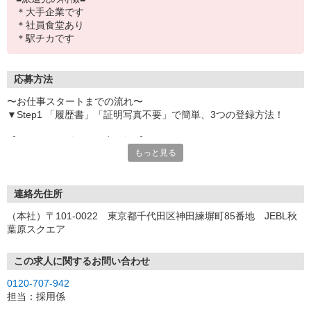
＊大手企業です
＊社員食堂あり
＊駅チカです
応募方法
〜お仕事スタートまでの流れ〜
▼Step1 「履歴書」「証明写真不要」で簡単、3つの登録方法！
【オンライン登録（目安5分）】
もっと見る
いつでも好きな時間に登録OK
【電話登録（目安20分）】
受付時間/平日9:00〜19:00
連絡先住所
※電話登録の場合、就業前には登録会へお越しください
（本社）〒101-0022 東京都千代田区神田練塀町85番地 JEBL秋
葉原スクエア
【来場登録（目安1時間30分）】
受付時間/平日10:00〜17:00
この求人に関するお問い合わせ
▼Step2 全国にあるお仕事の中から、あなたにピッタリのお仕事を
0120-707-942
ご案内
担当：採用係
▼Step3 就業前に職場見学で気になる事はしっかりチェック！