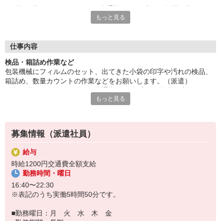
長期休暇あり。バイク・自転車通勤OK。幅広い年齢層の方が活
もっと見る
躍しています。駅近なのでアクセス抜群。
大手企業で働く絶好のチャンス。残業がない魅力的なお仕事で
す。ちょっと一息に、休憩室完備してます。
給与即払いサービスは就業状況によって利用できないケースがご
仕事内容
ざいます。詳細はオペレーターまでお問合せください。
検品・箱詰め作業など
包装機械にフィルムのセット、出てきた小袋の印字や汚れの検品、
『テクノ・サービス』は、派遣業界大手スタッフサービスグルー
箱詰め、数量カウントの作業などをお願いします。（派遣）
プです。
長期休暇あり。バイク・自転車通勤OK。幅広い年齢層の方が活躍し
全国にあるお仕事の中から、一人ひとりのスキルや希望条件に応
もっと見る
ています。駅近なのでアクセス抜群。
じたお仕事をご案内します。
大手企業で働く絶好のチャンス。残業がない魅力的なお仕事です。
安全管理体制も万全ですので安心してご就業いただけます。
ちょっと一息に、休憩室完備してます。
＊ライン作業です
登録方法は、【オンライン】【電話】【登録会来場】の3つから
募集情報（派遣社員）
選べます♪
★★履歴書・証明写真は不要！★★
給与
また、ご登録済の方はお仕事の紹介がスムーズです。
時給1200円交通費全額支給
ご応募お待ちしています。
勤務時間・曜日
16:40〜22:30
※表記のうち実働5時間50分です。
■勤務曜日：月 火 水 木 金