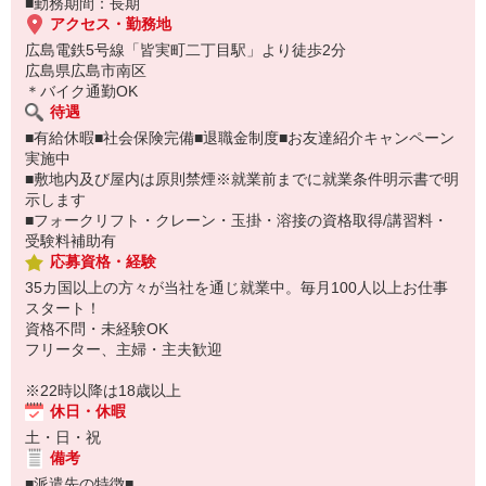
■勤務期間：長期
アクセス・勤務地
広島電鉄5号線「皆実町二丁目駅」より徒歩2分
広島県広島市南区
＊バイク通勤OK
待遇
■有給休暇■社会保険完備■退職金制度■お友達紹介キャンペーン
実施中
■敷地内及び屋内は原則禁煙※就業前までに就業条件明示書で明
示します
■フォークリフト・クレーン・玉掛・溶接の資格取得/講習料・
受験料補助有
応募資格・経験
35カ国以上の方々が当社を通じ就業中。毎月100人以上お仕事
スタート！
資格不問・未経験OK
フリーター、主婦・主夫歓迎
※22時以降は18歳以上
休日・休暇
土・日・祝
備考
■派遣先の特徴■