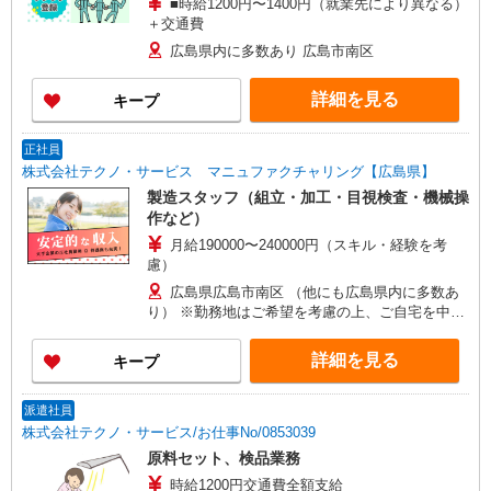
■時給1200円〜1400円（就業先により異なる）
＋交通費
広島県内に多数あり 広島市南区
詳細を見る
キープ
正社員
株式会社テクノ・サービス マニュファクチャリング【広島県】
製造スタッフ（組立・加工・目視検査・機械操
作など）
月給190000〜240000円（スキル・経験を考
慮）
広島県広島市南区 （他にも広島県内に多数あ
り） ※勤務地はご希望を考慮の上、ご自宅を中心
に通勤時間120分圏内のエリアとなります。（転勤
なし）
詳細を見る
キープ
派遣社員
株式会社テクノ・サービス/お仕事No/0853039
原料セット、検品業務
時給1200円交通費全額支給