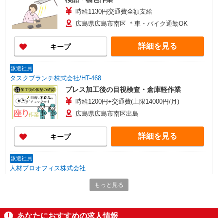
時給1130円交通費全額支給
広島県広島市南区 ＊車・バイク通勤OK
詳細を見る
キープ
派遣社員
タスクブランチ株式会社/HT-468
プレス加工後の目視検査・倉庫軽作業
時給1200円+交通費(上限14000円/月)
広島県広島市南区出島
詳細を見る
キープ
派遣社員
人材プロオフィス株式会社
自動車部品の検品や梱包作業
もっと見る
時給1,250円〜 ◆月収例）230,428円 (1,250円
×7.67h×21日+残業20h) ＜参考＞ 割増賃金(時給
+割増) ・残業時：1,563円
広島県広島市南区出島2-10-56
あなたにおすすめの求人情報