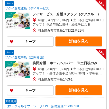
NEW
パート
ツクイ倉敷連島（デイサービス）
デイサービス 介護スタッフ（ケアクルー）
時給1,047円〜1,076円 ★土日祝日は時給100円
アップ！ ※給与幅は資格・経験等による
岡山県倉敷市亀島1丁目21番31号
詳細を見る
キープ
NEW
パート
ツクイ倉敷中島（訪問介護）
訪問介護 ホームヘルパー ※土日祝のみ
時給1,260円〜1,320円 ★土日祝日は時給100円
アップ！ ・身体介護手当:500円/時間 ・早朝夜間
深夜手当:300円/時間 （18:00〜翌07:59の時間
岡山県倉敷市中島1463-1
帯） ・ICT手当:2,000円/月 ・深夜割増は別途支給
・ケア→ケアの移動時間も賃金（時給）を支給 ※
詳細を見る
キープ
特定事業所加算手当:60円/時間含む ※給与幅は資
格・経験等による
派遣社員
（株）ウィルオブ・ワークCW 広島支店/ms340101