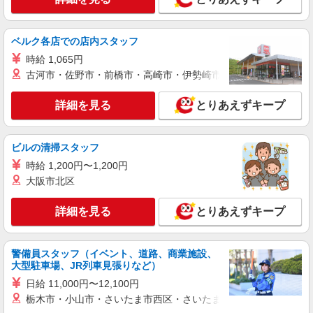
詳細を見る
キープ
ベルク各店での店内スタッフ
派遣社員
（株）ウィルオブ・ワークCW 広島支店/ms340101
時給 1,065円
小規模老人ホームstaff
古河市・佐野市・前橋市・高崎市・伊勢崎市・太田市・館林市・
時給1300円 ◆前払い・日払い・週払いOK
詳細を見る
とりあえずキープ
岡山県倉敷市倉敷駅周辺
詳細を見る
キープ
ビルの清掃スタッフ
時給 1,200円〜1,200円
派遣社員
大阪市北区
株式会社kotrio /●OK-H-1993664
倉敷市｜シニア向けマンションで夜勤専従＊暮
詳細を見る
とりあえずキープ
らしのお手伝い
時給1350円〜2062円 ＜日払い有/週払い有/交
通費全支給(ガソリン代含む)＞
警備員スタッフ（イベント、道路、商業施設、
倉敷市内 最寄り駅：茶屋町
大型駐車場、JR列車見張りなど）
日給 11,000円〜12,100円
詳細を見る
キープ
栃木市・小山市・さいたま市西区・さいたま市岩槻区・久喜市・