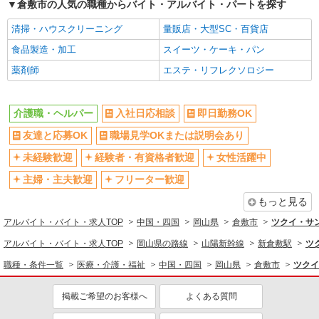
倉敷市の人気の職種からバイト・アルバイト・パートを探す
清掃・ハウスクリーニング
量販店・大型SC・百貨店
食品製造・加工
スイーツ・ケーキ・パン
薬剤師
エステ・リフレクソロジー
介護職・ヘルパー
入社日応相談
即日勤務OK
友達と応募OK
職場見学OKまたは説明会あり
未経験歓迎
経験者・有資格者歓迎
女性活躍中
主婦・主夫歓迎
フリーター歓迎
もっと見る
アルバイト・バイト・求人TOP
中国・四国
岡山県
倉敷市
ツクイ・サ
アルバイト・バイト・求人TOP
岡山県の路線
山陽新幹線
新倉敷駅
ツ
職種・条件一覧
医療・介護・福祉
中国・四国
岡山県
倉敷市
ツクイ
掲載ご希望のお客様へ
よくある質問