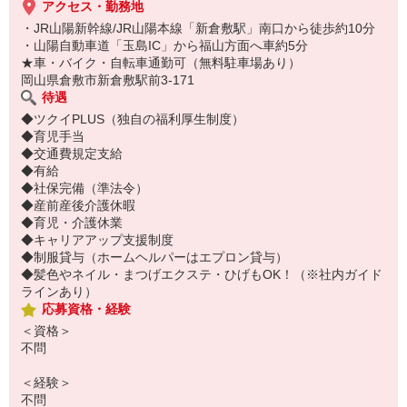
アクセス・勤務地
・JR山陽新幹線/JR山陽本線「新倉敷駅」南口から徒歩約10分
・山陽自動車道「玉島IC」から福山方面へ車約5分
★車・バイク・自転車通勤可（無料駐車場あり）
岡山県倉敷市新倉敷駅前3-171
待遇
◆ツクイPLUS（独自の福利厚生制度）
◆育児手当
◆交通費規定支給
◆有給
◆社保完備（準法令）
◆産前産後介護休暇
◆育児・介護休業
◆キャリアアップ支援制度
◆制服貸与（ホームヘルパーはエプロン貸与）
◆髪色やネイル・まつげエクステ・ひげもOK！（※社内ガイド
ラインあり）
応募資格・経験
＜資格＞
不問
＜経験＞
不問