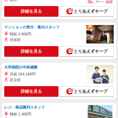
倉敷市⇒需要のある福祉業界で介護デビュー＊
資格支援あり
詳細を見る
とりあえずキープ
時給1350円〜2062円 ＜日払い有/週払い有/交
通費全支給(ガソリン代含む)＞
マンションの受付・案内スタッフ
倉敷市内 最寄り駅：茶屋町
時給 2,000円
詳細を見る
キープ
渋谷区
詳細を見る
とりあえずキープ
派遣社員
（株）ウィルオブ・ワークCW 広島支店/ms340101
夜勤専従
大学病院の中材滅菌
時給1350円 ◆前払い・日払い・週払いOK
月給 254,160円
岡山県倉敷市児島・水島周辺
足立区
詳細を見る
キープ
詳細を見る
とりあえずキープ
派遣社員
（株）ウィルオブ・ワークCW 広島支店/ms340101
レジ・商品陳列スタッフ
夜勤専従
時給 1,300円
時給1350円 ◆前払い・日払い・週払いOK