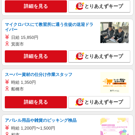
派遣社員
詳細を見る
とりあえずキープ
株式会社kotrio /●OK-H-1975715
倉敷市｜シニア向けマンションでの生活サポー
ト・フロアの巡回
マイクロバスにて教習所に通う生徒の送迎ドラ
イバー
時給1350円〜2062円 ＜日払い有/週払い有/交
通費全支給(ガソリン代含む)＞
日給 15,850円
箕面市
倉敷市内 最寄り駅：倉敷
詳細を見る
とりあえずキープ
詳細を見る
キープ
派遣社員
スーパー資材の仕分け作業スタッフ
（株）ウィルオブ・ワークCW 広島支店/ms340101
時給 1,350円
高齢者向け住宅staff
船橋市
時給1350円 ◆前払い・日払い・週払いOK
岡山県倉敷市倉敷駅周辺
詳細を見る
とりあえずキープ
詳細を見る
キープ
アパレル用品や雑貨のピッキング検品
派遣社員
時給 1,200円〜1,500円
株式会社kotrio /●OK-H-1993688
柏市