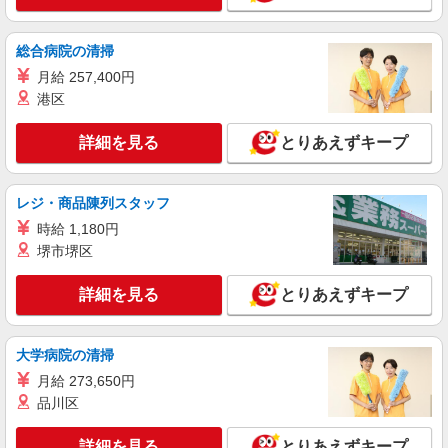
倉敷市内 最寄り駅：倉敷
総合病院の清掃
詳細を見る
キープ
月給 257,400円
港区
派遣社員
（株）ウィルオブ・ワークCW 広島支店/ms340101
詳細を見る
とりあえずキープ
高齢者向け住宅staff
時給1350円 ◆前払い・日払い・週払いOK
岡山県倉敷市倉敷駅周辺
レジ・商品陳列スタッフ
時給 1,180円
詳細を見る
キープ
堺市堺区
派遣社員
詳細を見る
とりあえずキープ
株式会社kotrio /●OK-H-1975933
倉敷市｜リハビリ補助などのデイサービス
STAFF♪未経験OK
大学病院の清掃
時給1350円〜2062円 ＜日払い有/週払い有/交
月給 273,650円
通費全支給(ガソリン代含む)＞
品川区
倉敷市内 最寄り駅：倉敷
詳細を見る
とりあえずキープ