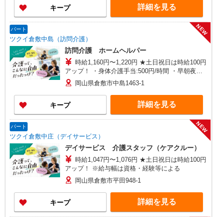
詳細を見る
キープ
NEW
パート
ツクイ倉敷中島（訪問介護）
訪問介護 ホームヘルパー
時給1,160円〜1,220円 ★土日祝日は時給100円
アップ！ ・身体介護手当:500円/時間 ・早朝夜間
深夜手当:300円/時間 （18:00〜翌07:59の時間
岡山県倉敷市中島1463-1
帯） ・ICT手当:2,000円/月 ・深夜割増は別途支給
・ケア→ケアの移動時間も賃金（時給）を支給 ※
詳細を見る
キープ
特定事業所加算手当:60円/時間含む ※給与幅は資
格・経験等による
NEW
パート
ツクイ倉敷中庄（デイサービス）
デイサービス 介護スタッフ（ケアクルー）
時給1,047円〜1,076円 ★土日祝日は時給100円
アップ！ ※給与幅は資格・経験等による
岡山県倉敷市平田948-1
詳細を見る
キープ