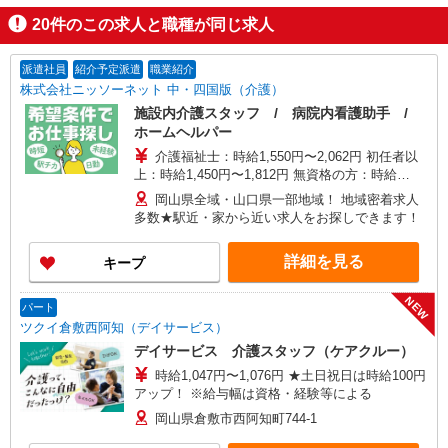
20
件のこの求人と職種が同じ求人
派遣社員
紹介予定派遣
職業紹介
株式会社ニッソーネット 中・四国版（介護）
施設内介護スタッフ / 病院内看護助手 /
ホームヘルパー
介護福祉士：時給1,550円〜2,062円 初任者以
上：時給1,450円〜1,812円 無資格の方：時給
1,350円〜1,687円 ※給与幅は勤務先による +交通
岡山県全域・山口県一部地域！ 地域密着求人
費、諸手当（勤務先による） +0円で介護資格が取
多数★駅近・家から近い求人をお探しできます！
れる （別途規定） ★給与日払い制度あり！
詳細を見る
キープ
NEW
パート
ツクイ倉敷西阿知（デイサービス）
デイサービス 介護スタッフ（ケアクルー）
時給1,047円〜1,076円 ★土日祝日は時給100円
アップ！ ※給与幅は資格・経験等による
岡山県倉敷市西阿知町744-1