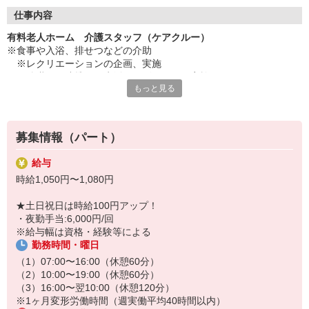
◇長く安心して働ける環境づくり
・ツクイ独自の福祉厚生制度でプライベートも充実
仕事内容
・子育てサポート企業として「くるみん認定」の取得
有料老人ホーム 介護スタッフ（ケアクルー）
・子育て支援の福利厚生制度あり！子育てと仕事の両立を応援◎
※食事や入浴、排せつなどの介助
・スタッフ何でも相談窓口やライフキャリア相談など、各相談窓
※レクリエーションの企画、実施
口あり
※他職種と連携し、生活リハビリなどの実施
もっと見る
※企画書作成（イベント立案）
◇頑張った分、スタッフに還元！
※居室担当（2〜3名）
・2024年冬季賞与からインセンティブ賞与を導入
※各種記録入力など
・パートは特別手当の支給あり
＜夜勤の場合＞
募集情報（パート）
上記業務に加えて、以下の業務を担当
※就寝・起床介助
給与
※2時間ごとの巡回
時給1,050円〜1,080円
※定時連絡と報告など
★土日祝日は時給100円アップ！
★＼サービス・職種の魅力／
・夜勤手当:6,000円/回
技術が進んでも心に寄り添う介護は人にしかできません。服薬支援
※給与幅は資格・経験等による
や見守りシステムを導入し、効率化を実現（導入状況は施設により
勤務時間・曜日
異なる）。業務負担を減らし、対話や気づきなど本質的なケアに集
中できる環境を整えています。お一人おひとりに合わせた支援を、
（1）07:00〜16:00（休憩60分）
テクノロジー×チームで支えながら提供しています。
（2）10:00〜19:00（休憩60分）
（3）16:00〜翌10:00（休憩120分）
※1ヶ月変形労働時間（週実働平均40時間以内）