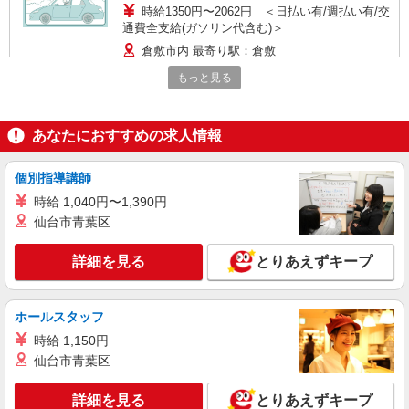
時給1350円〜2062円 ＜日払い有/週払い有/交
通費全支給(ガソリン代含む)＞
倉敷市内 最寄り駅：倉敷
もっと見る
詳細を見る
キープ
派遣社員
あなたにおすすめの求人情報
（株）ウィルオブ・ワークCW 広島支店/ms340101
生活サポート
個別指導講師
時給1300円 ◆前払い・日払い・週払いOK
時給 1,040円〜1,390円
岡山県倉敷市倉敷駅周辺
仙台市青葉区
詳細を見る
詳細を見る
キープ
とりあえずキープ
派遣社員
ホールスタッフ
株式会社kotrio /●OK-H-1792690
時給 1,150円
倉敷市で福祉支援のお仕事！障がい者デイで実
働7h〜/週3〜
仙台市青葉区
時給1450円〜2062円 ＜日払い有/週払い有/交
通費全支給(ガソリン代含む)＞
詳細を見る
とりあえずキープ