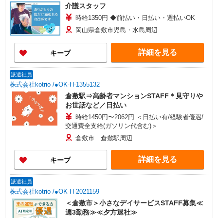
介護スタッフ
時給1350円 ◆前払い・日払い・週払いOK
岡山県倉敷市児島・水島周辺
詳細を見る
キープ
派遣社員
株式会社kotrio /●OK-H-1355132
倉敷駅⇒高齢者マンションSTAFF＊見守りや
お世話など／日払い
時給1450円〜2062円 ＜日払い有/経験者優遇/
交通費全支給(ガソリン代含む)＞
倉敷市 倉敷駅周辺
詳細を見る
キープ
派遣社員
株式会社kotrio /●OK-H-2021159
＜倉敷市＞小さなデイサービスSTAFF募集≪
週3勤務≫≪夕方退社≫