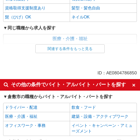
資格取得支援制度あり
髪型・髪色自由
髭（ひげ）OK
ネイルOK
同じ職種から求人を探す
医療・介護・福祉
介護職・ヘルパー
関連する条件をもっと見る
同じ特徴から求人を探す
未経験歓迎
ミドル（40代～）活躍中
ID：AE0804786850
副業・WワークOK
交通費支給
その他の条件でバイト・アルバイト・パートを探す
社会保険あり
産休・育休取得実績あり
倉敷市の職種からバイト・アルバイト・パートを探す
社員登用あり
ドライバー・配達
飲食・フード
医療・介護・福祉
建築・設備・アクティブワーク
オフィスワーク・事務
イベント・キャンペーン・アミュ
ーズメント