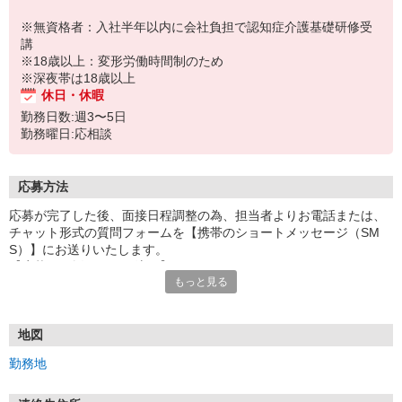
※無資格者：入社半年以内に会社負担で認知症介護基礎研修受
講
※18歳以上：変形労働時間制のため
※深夜帯は18歳以上
休日・休暇
勤務日数:週3〜5日
勤務曜日:応相談
応募方法
応募が完了した後、面接日程調整の為、担当者よりお電話または、
チャット形式の質問フォームを【携帯のショートメッセージ（SM
S）】にお送りいたします。
【応募から採用までの流れ】
もっと見る
1.応募…Webもしくはお電話より応募ください。
2.面接…ご質問や働き方の相談も受け付けます。
※面接時に適性検査＋実技試験を実施
※実技試験はドライバーの職種のみとなります。
地図
3.採用…入社日はご相談に応じます。
勤務地