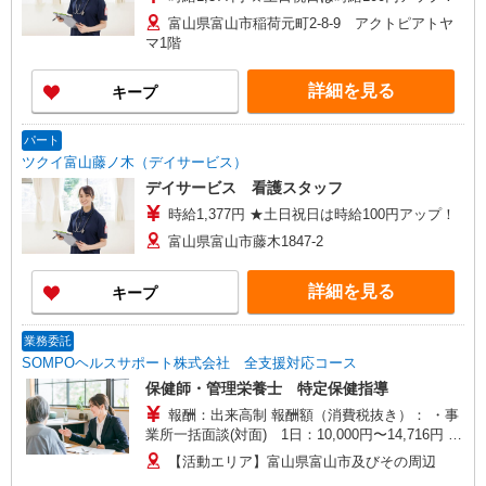
富山県富山市稲荷元町2-8-9 アクトピアトヤ
マ1階
詳細を見る
キープ
パート
ツクイ富山藤ノ木（デイサービス）
デイサービス 看護スタッフ
時給1,377円 ★土日祝日は時給100円アップ！
富山県富山市藤木1847-2
詳細を見る
キープ
業務委託
SOMPOヘルスサポート株式会社 全支援対応コース
保健師・管理栄養士 特定保健指導
報酬：出来高制 報酬額（消費税抜き）： ・事
業所一括面談(対面) 1日：10,000円〜14,716円 ・
個別訪問(対面) 1件：4,286円〜5,239円 ・遠隔面
【活動エリア】富山県富山市及びその周辺
談 1件：1,500〜1,691円 ・電話支援 1件：