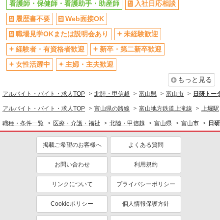
看護師・保健師・看護助手・助産師
入社日応相談
履歴書不要
Web面接OK
職場見学OKまたは説明会あり
未経験歓迎
経験者・有資格者歓迎
新卒・第二新卒歓迎
女性活躍中
主婦・主夫歓迎
もっと見る
アルバイト・バイト・求人TOP
北陸・甲信越
富山県
富山市
日研トー
アルバイト・バイト・求人TOP
富山県の路線
富山地方鉄道上滝線
上堀駅
職種・条件一覧
医療・介護・福祉
北陸・甲信越
富山県
富山市
日研
掲載ご希望のお客様へ
よくある質問
お問い合わせ
利用規約
リンクについて
プライバシーポリシー
Cookieポリシー
個人情報保護方針