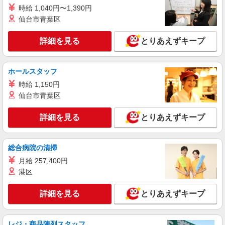
時給1500円〜1700円（経験・能力による） ※
時給 1,040円〜1,390円
残業代支給 ★交通費全額支給 ゜+゜・。○。・゜
仙台市青葉区
+゜・。○。・゜+゜ 入社祝い金10万円支給(規定
富山県富山市の家電量販店
有) お友達を紹介頂くと, インセンティブ支給(規定
有) ★月2回払い・週払い可能（規程有）★ ゜・。
詳細を見る
とりあえずキープ
詳細を見る
キープ
○。・゜+゜・。○。・゜+゜
紹介予定派遣
ホールスタッフ
株式会社シエロ
時給 1,150円
【softbank】人気機種に詳しくなれる携帯販
仙台市青葉区
売
時給1400円〜 ※残業代支給 ★交通費別途支給
詳細を見る
とりあえずキープ
（規定あり） ゜+゜・。○。・゜+゜・。○。・゜
+゜ 入社祝い金10万円支給(規定有) お友達を紹介
富山県富山市のsoftbankショップ
頂くと, インセンティブ支給(規定有) ★月2回払
総合病院の清掃
い・週払い可能（規程有）★ ゜・。○。・゜
詳細を見る
キープ
+゜・。○。・゜+゜
月給 257,400円
港区
派遣社員
株式会社シエロ
詳細を見る
とりあえずキープ
人気機種に詳しくなれる携帯販売
【softbank】
レジ・商品陳列スタッフ
時給1400円〜1600円（経験・能力による） ※