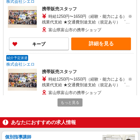
株式会社シエロ
携帯販売スタッフ
時給1250円〜1650円（経験・能力による） ※
残業代支給 ★交通費別途支給（規定あり） ゜
+゜・。○。・゜+゜・。○。・゜+゜ 入社祝い金10
富山県富山市の携帯ショップ
万円支給(規定有) お友達を紹介頂くと, インセンテ
ィブ支給(規定有) ★月2回払い・週払い可能（規程
詳細を見る
キープ
有）★ ゜・。○。・゜+゜・。○。・゜+゜
紹介予定派遣
株式会社シエロ
携帯販売スタッフ
時給1250円〜1650円（経験・能力による） ※
残業代支給 ★交通費別途支給（規定あり） ゜
+゜・。○。・゜+゜・。○。・゜+゜ 入社祝い金10
富山県富山市の携帯ショップ
万円支給(規定有) お友達を紹介頂くと, インセンテ
ィブ支給(規定有) ★月2回払い・週払い可能（規程
もっと見る
詳細を見る
キープ
有）★ ゜・。○。・゜+゜・。○。・゜+゜
紹介予定派遣
あなたにおすすめの求人情報
株式会社シエロ
人気機種に詳しくなれる携帯販売【docomo】
個別指導講師