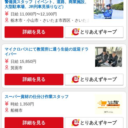
警備員スタッフ（イベント、道路、商業施設、
万円支給(規定有) お友達を紹介頂くと, インセンテ
大型駐車場、JR列車見張りなど）
ィブ支給(規定有) ★月2回払い・週払い可能（規程
詳細を見る
キープ
有）★ ゜・。○。・゜+゜・。○。・゜+゜
日給 11,000円〜12,100円
栃木市・小山市・さいたま市西区・さいたま市岩槻区・久喜市・
紹介予定派遣
株式会社シエロ
詳細を見る
とりあえずキープ
【楽天モバイル】人気機種に詳しくなれる携帯
販売
マイクロバスにて教習所に通う生徒の送迎ドラ
時給1700円〜2000円（経験・能力による） ※
イバー
残業代支給 ★交通費別途支給（規定あり） ゜
+゜・。○。・゜+゜・。○。・゜+゜ 入社祝い金10
日給 15,850円
富山県富山市の楽天モバイルショップ
万円支給(規定有) お友達を紹介頂くと, インセンテ
箕面市
ィブ支給(規定有) ★月2回払い・週払い可能（規程
詳細を見る
キープ
有）★ ゜・。○。・゜+゜・。○。・゜+゜
詳細を見る
とりあえずキープ
紹介予定派遣
株式会社シエロ
スーパー資材の仕分け作業スタッフ
スマホ携帯販売【ドコモ】
時給 1,350円
時給1500円〜 ※残業代支給 ★交通費別途支給
船橋市
（規定あり） ゜+゜・。○。・゜+゜・。○。・゜
+゜ 入社祝い金10万円支給(規定有) お友達を紹介
富山県富山市の家電量販店
頂くと, インセンティブ支給(規定有) ★月2回払
詳細を見る
とりあえずキープ
い・週払い可能（規程有）★ ゜・。○。・゜