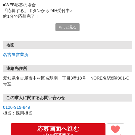
■WEB応募の場合
「応募する」ボタンから24H受付中♪
約1分で応募完了！
もっと見る
■電話応募の場合
電話応募も歓迎！（受付:10:00〜20:00）
土日祝も受付中♪
地図
【選考フロー】
名古屋営業所
①応募から3営業日を目安に、メールorお電話でご連絡します。
②面接日時を決定！「0120」から始まる電話番号からご連絡します
★スマホでWEB面接（LINEなど）・出張面接・事務所面接と選べま
連絡先住所
す
愛知県名古屋市中村区名駅南一丁目3番18号 NORE名駅8階801-C
③面接実施（履歴書不要）
号室
④勤務開始（スタート日は応相談）
※ご希望があれば、職場見学の調整もOKです！
この求人に関するお問い合わせ
お気軽にご応募ください♪
0120-919-849
担当：採用担当
応募画面へ進む