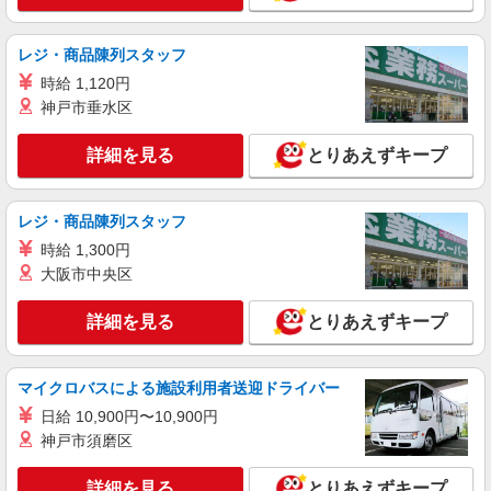
紹介予定派遣
株式会社シエロ
レジ・商品陳列スタッフ
携帯販売スタッフ【softbank】
時給 1,120円
時給1400円〜1500円（経験・能力による） ※
神戸市垂水区
残業代支給 ★交通費別途支給（規定あり） ゜
+゜・。○。・゜+゜・。○。・゜+゜ 入社祝い金10
富山県富山市の家電量販店
万円支給(規定有) お友達を紹介頂くと, インセンテ
詳細を見る
とりあえずキープ
ィブ支給(規定有) ★月2回払い・週払い可能（規程
詳細を見る
キープ
有）★ ゜・。○。・゜+゜・。○。・゜+゜
レジ・商品陳列スタッフ
派遣社員
時給 1,300円
株式会社シエロ
大阪市中央区
【softbank】人気機種に詳しくなれる携帯販
売
詳細を見る
とりあえずキープ
時給1300円〜1400円（経験・能力による） ※
残業代支給 ★交通費別途支給（規定あり） ゜
+゜・。○。・゜+゜・。○。・゜+゜ 入社祝い金10
富山県富山市のsoftbankショップ
マイクロバスによる施設利用者送迎ドライバー
万円支給(規定有) お友達を紹介頂くと, インセンテ
ィブ支給(規定有) ★月2回払い・週払い可能（規程
日給 10,900円〜10,900円
詳細を見る
キープ
有）★ ゜・。○。・゜+゜・。○。・゜+゜
神戸市須磨区
詳細を見る
とりあえずキープ