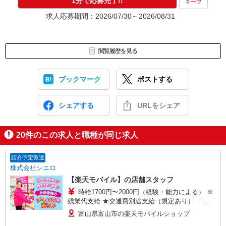
1分で応募完了!!
キープ
求人応募期間：2026/07/30～2026/08/31
閲覧履歴を見る
ブックマーク
ポストする
シェアする
URLをシェア
20
件のこの求人と職種が同じ求人
紹介予定派遣
株式会社シエロ
【楽天モバイル】の店舗スタッフ
時給1700円〜2000円（経験・能力による） ※
残業代支給 ★交通費別途支給（規定あり） ゜
+゜・。○。・゜+゜・。○。・゜+゜ 入社祝い金10
富山県富山市の楽天モバイルショップ
万円支給(規定有) お友達を紹介頂くと, インセンテ