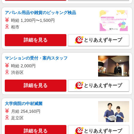
詳細を見る
キープ
+゜・。○。・゜+゜
アパレル用品や雑貨のピッキング検品
派遣社員
時給 1,200円〜1,500円
株式会社シエロ
柏市
人気機種に詳しくなれる携帯販売【docomo】
時給1500円〜1700円（経験・能力による） ※
詳細を見る
とりあえずキープ
残業代支給 ★交通費全額支給 ゜+゜・。○。・゜
+゜・。○。・゜+゜ 入社祝い金10万円支給(規定
富山県富山市の家電量販店
有) お友達を紹介頂くと, インセンティブ支給(規定
マンションの受付・案内スタッフ
有) ★月2回払い・週払い可能（規程有）★ ゜・。
詳細を見る
キープ
○。・゜+゜・。○。・゜+゜
時給 2,000円
渋谷区
紹介予定派遣
株式会社シエロ
詳細を見る
とりあえずキープ
【ソフトバンク】の店舗スタッフ
時給1400円〜 ※残業代支給 ★交通費別途支給
大学病院の中材滅菌
（規定あり） ゜+゜・。○。・゜+゜・。○。・゜
+゜ 入社祝い金10万円支給(規定有) お友達を紹介
富山県富山市のsoftbankショップ
月給 254,160円
頂くと, インセンティブ支給(規定有) ★月2回払
足立区
い・週払い可能（規程有）★ ゜・。○。・゜
詳細を見る
キープ
+゜・。○。・゜+゜
詳細を見る
とりあえずキープ