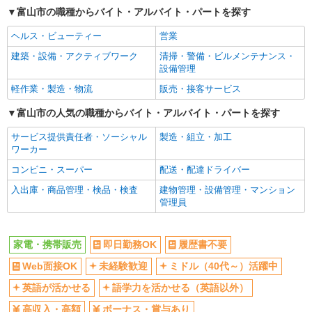
富山市の職種からバイト・アルバイト・パートを探す
交通費支給
社会保険あり
社員登用あり
ヘルス・ビューティー
営業
建築・設備・アクティブワーク
清掃・警備・ビルメンテナンス・
設備管理
軽作業・製造・物流
販売・接客サービス
富山市の人気の職種からバイト・アルバイト・パートを探す
サービス提供責任者・ソーシャル
製造・組立・加工
ワーカー
コンビニ・スーパー
配送・配達ドライバー
入出庫・商品管理・検品・検査
建物管理・設備管理・マンション
管理員
家電・携帯販売
即日勤務OK
履歴書不要
Web面接OK
未経験歓迎
ミドル（40代～）活躍中
英語が活かせる
語学力を活かせる（英語以外）
高収入・高額
ボーナス・賞与あり