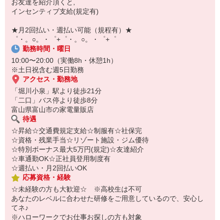
お友達を紹介頂くと,
インセンティブ支給(規定有)
【スマホ面接実施中】
￣￣￣￣￣￣￣￣￣
★月2回払い・週払い可能（規程有）★
自宅に居ながらスマホでカンタン面接OK！
゜・。○。・゜+゜・。○。・゜+゜
オンライン面談なのでスピード対応。
勤務時間・曜日
10:00〜20:00（実働8h・休憩1h）
※土日祝含む週5日勤務
アクセス・勤務地
「堀川小泉」駅より徒歩21分
「二口」バス停より徒歩8分
富山県富山市の家電量販店
待遇
☆昇給☆交通費規定支給☆制服有☆社保完
☆資格・残業手当☆リゾート施設・ジム優待
☆特別ボーナス最大5万円(規定)☆友達紹介
☆車通勤OK☆正社員登用制度有
☆週払い・月2回払いOK
応募資格・経験
☆未経験の方も大歓迎☆ ※高校生は不可
あなたのレベルに合わせた研修をご用意しているので、安心し
てネ♪
※ハローワークでお仕事お探しの方も対象