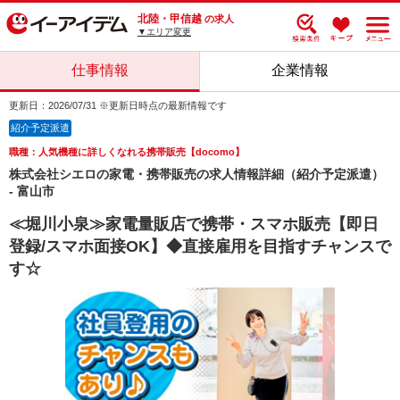
北陸・甲信越
の求人
▼エリア変更
仕事情報
企業情報
更新日：2026/07/31 ※更新日時点の最新情報です
紹介予定派遣
職種：人気機種に詳しくなれる携帯販売【docomo】
株式会社シエロの家電・携帯販売の求人情報詳細（紹介予定派遣）
- 富山市
≪堀川小泉≫家電量販店で携帯・スマホ販売【即日
登録/スマホ面接OK】◆直接雇用を目指すチャンスで
す☆