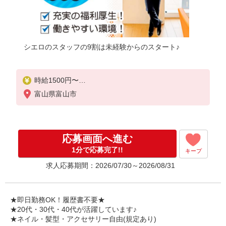
シエロのスタッフの9割は未経験からのスタート♪
時給1500円〜
※残業代支給
富山県富山市
★交通費別途支給（規定あり）
゜+゜・。○。・゜+゜・。○。・゜+゜
入社祝い金10万円支給(規定有)
応募画面へ進む
お友達を紹介頂くと,
1分で応募完了!!
キープ
インセンティブ支給(規定有)
求人応募期間：2026/07/30～2026/08/31
★月2回払い・週払い可能（規程有）★
゜・。○。・゜+゜・。○。・゜+゜
★即日勤務OK！履歴書不要★
★20代・30代・40代が活躍しています♪
★ネイル・髪型・アクセサリー自由(規定あり)