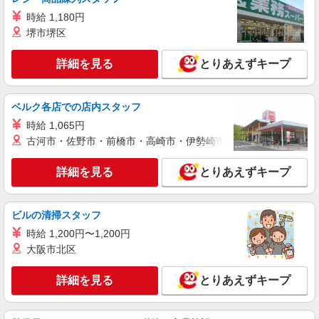
残業代支給 ★交通費別途支給（規定あり） ゜
時給 1,180円
+゜・。○。・゜+゜・。○。・゜+゜ 入社祝い金10
富山県富山市の家電量販店
堺市堺区
万円支給(規定有) お友達を紹介頂くと, インセンテ
ィブ支給(規定有) ★月2回払い・週払い可能（規程
詳細を見る
キープ
詳細を見る
有）★ ゜・。○。・゜+゜・。○。・゜+゜
とりあえずキープ
紹介予定派遣
ベルク各店での店内スタッフ
株式会社シエロ
【ソフトバンク】の店舗スタッフ
時給 1,065円
古河市・佐野市・前橋市・高崎市・伊勢崎市・太田市・館林市・
時給1300円〜1400円（経験・能力による） ※
残業代支給 ★交通費別途支給（規定あり） ゜
+゜・。○。・゜+゜・。○。・゜+゜ 入社祝い金10
詳細を見る
とりあえずキープ
富山県富山市のsoftbankショップ
万円支給(規定有) お友達を紹介頂くと, インセンテ
ィブ支給(規定有) ★月2回払い・週払い可能（規程
詳細を見る
キープ
有）★ ゜・。○。・゜+゜・。○。・゜+゜
ビルの清掃スタッフ
時給 1,200円〜1,200円
派遣社員
大阪市北区
株式会社シエロ
【softbank】の携帯販売スタッフ
詳細を見る
とりあえずキープ
時給1300円〜1400円（経験・能力による） ※
残業代支給 ★交通費別途支給（規定あり） ゜
+゜・。○。・゜+゜・。○。・゜+゜ 入社祝い金10
富山県富山市のsoftbankショップ