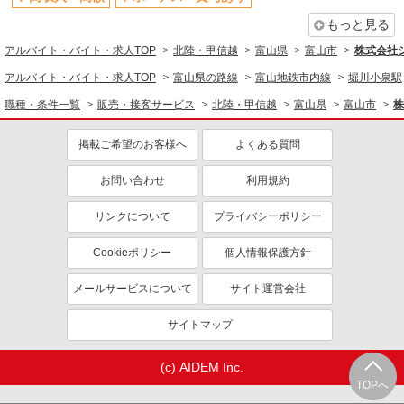
もっと見る
アルバイト・バイト・求人TOP
北陸・甲信越
富山県
富山市
株式会社
アルバイト・バイト・求人TOP
富山県の路線
富山地鉄市内線
堀川小泉駅
職種・条件一覧
販売・接客サービス
北陸・甲信越
富山県
富山市
株
掲載ご希望のお客様へ
よくある質問
お問い合わせ
利用規約
リンクについて
プライバシーポリシー
Cookieポリシー
個人情報保護方針
メールサービスについて
サイト運営会社
サイトマップ
(c) AIDEM Inc.
TOPへ