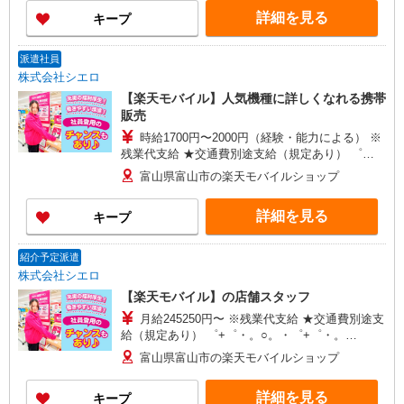
ィブ支給(規定有) ★月2回払い・週払い可能（規程
詳細を見る
キープ
有）★ ゜・。○。・゜+゜・。○。・゜+゜
派遣社員
株式会社シエロ
【楽天モバイル】人気機種に詳しくなれる携帯
販売
時給1700円〜2000円（経験・能力による） ※
残業代支給 ★交通費別途支給（規定あり） ゜
+゜・。○。・゜+゜・。○。・゜+゜ 入社祝い金10
富山県富山市の楽天モバイルショップ
万円支給(規定有) お友達を紹介頂くと, インセンテ
ィブ支給(規定有) ★月2回払い・週払い可能（規程
詳細を見る
キープ
有）★ ゜・。○。・゜+゜・。○。・゜+゜
紹介予定派遣
株式会社シエロ
【楽天モバイル】の店舗スタッフ
月給245250円〜 ※残業代支給 ★交通費別途支
給（規定あり） ゜+゜・。○。・゜+゜・。
○。・゜+゜ 入社祝い金10万円支給(規定有) お友達
富山県富山市の楽天モバイルショップ
を紹介頂くと, インセンティブ支給(規定有) ゜・。
○。・゜+゜・。○。・゜+゜
詳細を見る
キープ