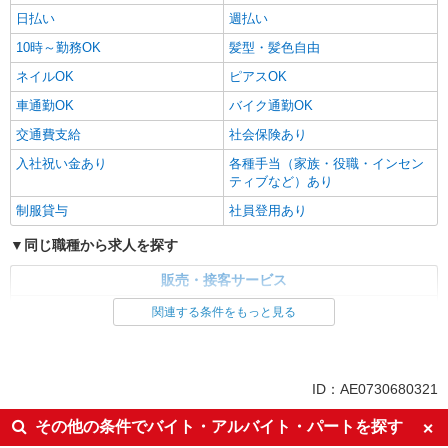
日払い
週払い
10時～勤務OK
髪型・髪色自由
ネイルOK
ピアスOK
車通勤OK
バイク通勤OK
交通費支給
社会保険あり
入社祝い金あり
各種手当（家族・役職・インセン
ティブなど）あり
制服貸与
社員登用あり
同じ職種から求人を探す
販売・接客サービス
家電・携帯販売
関連する条件をもっと見る
同じ特徴から求人を探す
未経験歓迎
ミドル（40代～）活躍中
ID：AE0730680321
英語が活かせる
ボーナス・賞与あり
その他の条件でバイト・アルバイト・パートを探す
日払い
車通勤OK