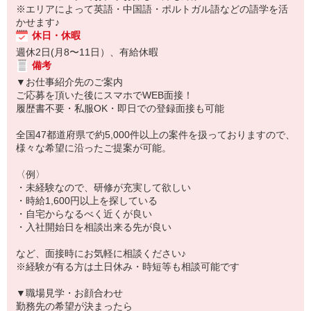
※エリアによって英語・中国語・ポルトガル語などの語学を活
かせます♪
休日・休暇
週休2日(月8〜11日）、有給休暇
備考
▼お仕事紹介先のご案内
ご応募を頂いた後にスマホでWEB面接！
履歴書不要・私服OK・即日での登録面接も可能
全国47都道府県で約5,000件以上の案件を扱っておりますので、
様々な希望に沿ったご提案が可能。
〈例〉
・未経験なので、研修が充実して欲しい
・時給1,600円以上を探している
・自宅からなるべく近くが良い
・入社開始日を相談出来る先が良い
など、面接時にお気軽に相談ください♪
※経験が有る方は土日休み・時短等も相談可能です
▼職場見学・お顔合わせ
勤務先の希望が決まったら