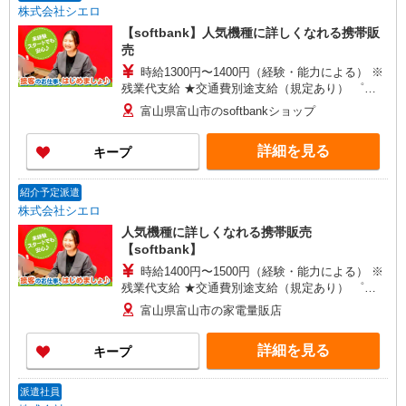
株式会社シエロ
【softbank】人気機種に詳しくなれる携帯販
売
時給1300円〜1400円（経験・能力による） ※
残業代支給 ★交通費別途支給（規定あり） ゜
+゜・。○。・゜+゜・。○。・゜+゜ 入社祝い金10
富山県富山市のsoftbankショップ
万円支給(規定有) お友達を紹介頂くと, インセンテ
ィブ支給(規定有) ★月2回払い・週払い可能（規程
詳細を見る
キープ
有）★ ゜・。○。・゜+゜・。○。・゜+゜
紹介予定派遣
株式会社シエロ
人気機種に詳しくなれる携帯販売
【softbank】
時給1400円〜1500円（経験・能力による） ※
残業代支給 ★交通費別途支給（規定あり） ゜
+゜・。○。・゜+゜・。○。・゜+゜ 入社祝い金10
富山県富山市の家電量販店
万円支給(規定有) お友達を紹介頂くと, インセンテ
ィブ支給(規定有) ★月2回払い・週払い可能（規程
詳細を見る
キープ
有）★ ゜・。○。・゜+゜・。○。・゜+゜
派遣社員