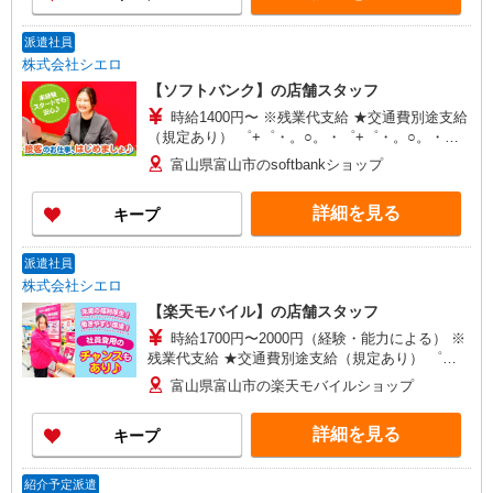
派遣社員
株式会社シエロ
【ソフトバンク】の店舗スタッフ
時給1400円〜 ※残業代支給 ★交通費別途支給
（規定あり） ゜+゜・。○。・゜+゜・。○。・゜
+゜ 入社祝い金10万円支給(規定有) お友達を紹介
富山県富山市のsoftbankショップ
頂くと, インセンティブ支給(規定有) ★月2回払
い・週払い可能（規程有）★ ゜・。○。・゜
詳細を見る
キープ
+゜・。○。・゜+゜
派遣社員
株式会社シエロ
【楽天モバイル】の店舗スタッフ
時給1700円〜2000円（経験・能力による） ※
残業代支給 ★交通費別途支給（規定あり） ゜
+゜・。○。・゜+゜・。○。・゜+゜ 入社祝い金10
富山県富山市の楽天モバイルショップ
万円支給(規定有) お友達を紹介頂くと, インセンテ
ィブ支給(規定有) ★月2回払い・週払い可能（規程
詳細を見る
キープ
有）★ ゜・。○。・゜+゜・。○。・゜+゜
紹介予定派遣