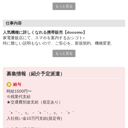
もっと見る
シエロのスタッフは9割が未経験スタート。
大手キャリアの店舗勤務なので安心・安定！
一度身に着けた知識は、
ずっと先まで役に立ちます！
仕事内容
人気機種に詳しくなれる携帯販売【docomo】
丁寧な研修もあるので、
家電量販店にて、スマホを案内するおシゴト♪
みなさんから働きやすいと好評です♪
特に難しい説明もないので、ご安心を。新規契約、機種変更、
最新アプリ事情やお得なプラン、
各種料金プランのご相談対応・ご提案などをお願いします。
スマホの裏ワザを学べるチャンス♪
もっと見る
初めての方でも安心♪
【選べるお仕事いろいろ】
あなた専属のコーディネーターが親切・丁寧にフォローするので、
￣￣￣￣￣￣￣￣￣￣￣
満足度◎
▼オフィスワーク
募集情報（紹介予定派遣）
事務、経理、データ入力、コールセンター、受付
■携帯やインターネット販売業務
▼工場・製造・軽作業系
給与
docomo(ドコモ)/au(エーユー)・KDDI/softbank(ソフトバンク)など
機械/食品製造・梱包・仕分け・加工・組立・検査
時給1500円〜
の大手キャリアから
▼美容系
※残業代支給
ワイモバイル(Y!mobille)、楽天モバイル、UQなど格安スマホまで幅
眉毛サロンのアイブロウ・ネイリスト・エステ
★交通費別途支給（規定あり）
広く紹介可能♪
▼営業・販売
人気のApple（アップル）店舗もございます！
法人営業・アパレル販売・個別指導塾・人材紹介
゜+゜・。○。・゜+゜・。○。・゜+゜
▼人気案件も多数♪
入社祝い金10万円支給(規定有)
短期・期間限定・オープニング・官公庁案件
上場/優良/大手企業など