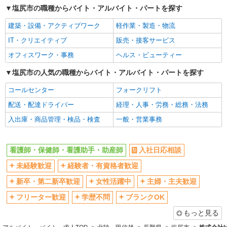
塩尻市の職種からバイト・アルバイト・パートを探す
交通費支給
社会保険あり
建築・設備・アクティブワーク
軽作業・製造・物流
産休・育休取得実績あり
IT・クリエイティブ
販売・接客サービス
オフィスワーク・事務
ヘルス・ビューティー
塩尻市の人気の職種からバイト・アルバイト・パートを探す
コールセンター
フォークリフト
配送・配達ドライバー
経理・人事・労務・総務・法務
入出庫・商品管理・検品・検査
一般・営業事務
看護師・保健師・看護助手・助産師
入社日応相談
未経験歓迎
経験者・有資格者歓迎
新卒・第二新卒歓迎
女性活躍中
主婦・主夫歓迎
フリーター歓迎
学歴不問
ブランクOK
もっと見る