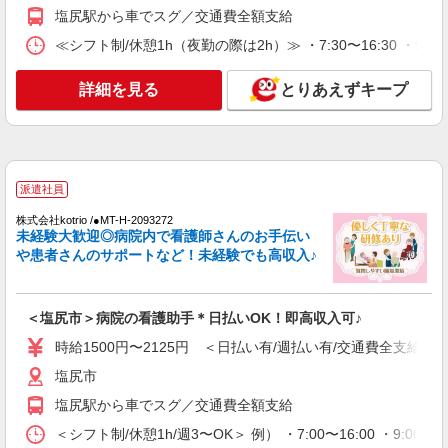
塩尻駅から車でスグ／交通費全額支給
塩尻市
≪シフト制/休憩1h（夜勤の際は2h）≫ ・7:30〜16:30 ・9:00
詳細を見る
キープ
詳細を見る
とりあえずキープ
派遣社員
株式会社kotrio /●MT-H-2051437
≪塩尻市≫未経験・無資格から看護助手へ挑
戦！シフト相談OK♪
派遣社員
時給1500円〜2125円 ＜日払い有/週払い有/交
通費全支給(ガソリン代含む)＞
株式会社kotrio /●MT-H-2093272
未経験大歓迎◎病院内で看護師さんのお手伝い
塩尻市
や患者さんのサポートなど！未経験でも高収入♪
詳細を見る
キープ
＜塩尻市＞病院の看護助手＊日払いOK！即高収入可♪
派遣社員
株式会社kotrio /●MT-H-1959147
時給1500円〜2125円 ＜日払い有/週払い有/交通費全支給(ガ
塩尻市｜看護師さんのサポートスタッフ募集♪
塩尻市
医療行為なし
塩尻駅から車でスグ／交通費全額支給
時給1500円〜2125円 ＜日払い有/週払い有/交
通費全支給(ガソリン代含む)＞
＜シフト制/休憩1h/週3〜OK＞ 例） ・7:00〜16:00 ・9:00〜1