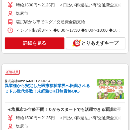
時給1500円〜2125円 ＜日払い有/週払い有/交通費全支給(ガ
塩尻市
塩尻市
詳細を見る
キープ
塩尻駅から車でスグ／交通費全額支給
＜シフト制/週3〜＞ ◆8:30〜17:30 ◆9:00〜18:00 ◆10：
派遣社員
株式会社kotrio /●MT-H-1854234
詳細を見る
とりあえずキープ
福祉看護は人生のサポーター。シニア住宅の看
護STAFF。日払いOK
時給2000円〜2500円＜交通費全額支給/日払
い・週払いOK/履歴書不要＞
塩尻市
派遣社員
株式会社kotrio /●MT-H-2020754
詳細を見る
キープ
異業種から安定した医療福祉業界へ転職される
ミドル世代多数！未経験OK◎無資格OK♪
派遣社員
株式会社kotrio /●MT-H-2086557
≪塩尻市≫年齢不問！０からスタートでも活躍できる看護助手♪
はじめてでも安心。と思える看護助手★塩尻市
★履歴書不要
時給1500円〜2125円 ＜日払い有/週払い有/交通費全支給(ガ
時給1500円〜2125円 ＜日払い有/週払い有/交
塩尻市
通費全支給(ガソリン代含む)＞