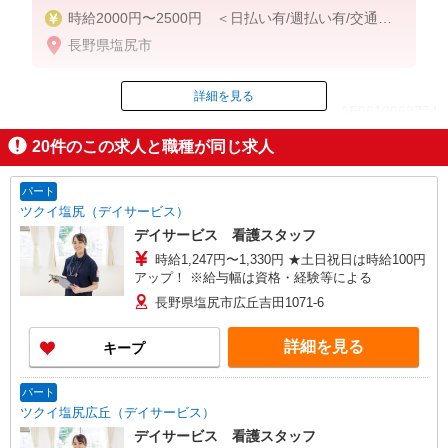
時給2000円〜2500円 ＜日払い有/週払い有/交通費
全支給(ガソリン代含む)＞
長野県塩尻市
詳細を見る
ID：AE0610063774
20
件のこの求人と職種が同じ求人
掲載期間終了
パート
ツクイ塩尻（デイサービス）
デイサービス 看護スタッフ
時給1,247円〜1,330円 ★土日祝日は時給100円
アップ！ ※給与幅は資格・経験等による
長野県塩尻市広丘吉田1071-6
詳細を見る
キープ
パート
ツクイ塩尻広丘（デイサービス）
デイサービス 看護スタッフ