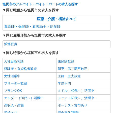
塩尻市のアルバイト・バイト・パートの求人を探す
詳細を見る
キープ
同じ職種から塩尻市の求人を探す
医療・介護・福祉すべて
派遣社員
株式会社kotrio /●MT-H-2086577
看護師・保健師・看護助手・助産師
高収入を目指したい方必見！未経験でも日収
同じ雇用形態から塩尻市の求人を探す
1.1万〜可！看護助手
時給1500円〜2125円 ＜日払い有/週払い有/交
派遣社員
通費全支給(ガソリン代含む)＞
同じ特徴から塩尻市の求人を探す
塩尻市
入社日応相談
未経験歓迎
詳細を見る
キープ
経験者・有資格者歓迎
新卒・第二新卒歓迎
女性活躍中
主婦・主夫歓迎
派遣社員
株式会社kotrio /●MT-H-1959605
フリーター歓迎
学歴不問
20代〜50代活躍中！デイサービスの看護師＊
ブランクOK
ミドル（40代～）活躍中
残業なし◎日勤のみ
エルダー（50代～）活躍中
時給2000円〜2500円＜交通費全額支給(ガソリ
シニア（60代～）活躍中
ン代含む)/日払い可/週払い可＞
高収入・高額
ボーナス・賞与あり
塩尻市
昇給あり
完全週休2日制