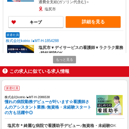
通費全支給(ガソリン代含む)＞
塩尻市
詳細を見る
キープ
派遣社員
株式会社kotrio /●MT-H-1854288
塩尻市▼デイサービスの看護師▼ラクラク業務
♪時短相談OK
もっと見る
時給2000円〜 ＜日払い有/週払い有/交通費全
支給(ガソリン代含む)＞
この求人に似ている求人情報
塩尻市
詳細を見る
キープ
派遣社員
株式会社kotrio /●MT-H-2086538
派遣社員
憧れの病院勤務デビューが叶います☆看護師さ
株式会社kotrio /●MT-H-1908981
んのアシスタント業務♪無資格・未経験スタート
塩尻市＊病院のサポート役♪高時給＆充実の研
の方も活躍中◎
修で安心スタート
時給1500円〜2125円 ＜日払い有/週払い有/交
塩尻市＊綺麗な病院で看護助手デビュー♪無資格・未経験OK
通費全支給(ガソリン代含む)＞