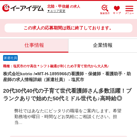
北陸・甲信越
の求人
▼エリア変更
この求人の応募期間は既に終了しております。
仕事情報
企業情報
派遣社員
職種：塩尻市のサ高住＊シフト融通が利くため子育て世代から大人気♪
株式会社kotrio /●MT-H-1895966の看護師・保健師・看護助手・助
産師の求人情報詳細（派遣社員） - 塩尻市
20代30代40代の子育て世代看護師さん多数活躍！ブ
ランクありで始めた50代ミドル世代も♪高時給◎
弊社ではあなたにピッタリの職場をご案内します。希望
勤務地や曜日・時間などお気軽にご相談ください。担
当...