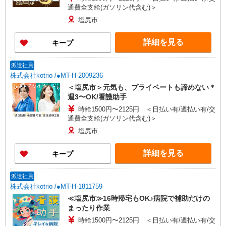
通費全支給(ガソリン代含む)＞
塩尻市
詳細を見る
キープ
派遣社員
株式会社kotrio /●MT-H-2009236
＜塩尻市＞元気も、プライベートも諦めない＊
週3〜OK/看護助手
時給1500円〜2125円 ＜日払い有/週払い有/交
通費全支給(ガソリン代含む)＞
塩尻市
詳細を見る
キープ
派遣社員
株式会社kotrio /●MT-H-1811759
≪塩尻市≫16時帰宅もOK♪病院で補助だけの
まったり作業
時給1500円〜2125円 ＜日払い有/週払い有/交