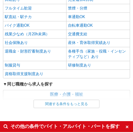
詳細を見る
フルタイム歓迎
禁煙・分煙
キープ
駅直結・駅チカ
車通勤OK
バイク通勤OK
自転車通勤OK
残業少なめ（月20h未満）
交通費支給
社会保険あり
産休・育休取得実績あり
退職金・財形貯蓄制度あり
各種手当（家族・役職・インセン
ティブなど）あり
制服貸与
研修制度あり
資格取得支援制度あり
同じ職種から求人を探す
医療・介護・福祉
看護師・保健師・看護助手・助産師
関連する条件をもっと見る
同じ特徴から求人を探す
未経験歓迎
ミドル（40代～）活躍中
その他の条件でバイト・アルバイト・パートを探す
ボーナス・賞与あり
車通勤OK