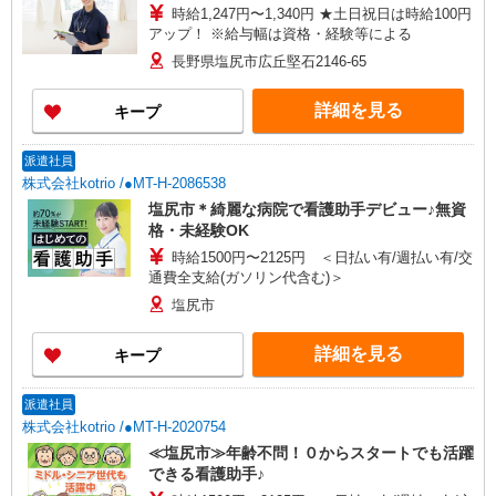
時給1,247円〜1,340円 ★土日祝日は時給100円
アップ！ ※給与幅は資格・経験等による
長野県塩尻市広丘堅石2146-65
詳細を見る
キープ
派遣社員
株式会社kotrio /●MT-H-2086538
塩尻市＊綺麗な病院で看護助手デビュー♪無資
格・未経験OK
時給1500円〜2125円 ＜日払い有/週払い有/交
通費全支給(ガソリン代含む)＞
塩尻市
詳細を見る
キープ
派遣社員
株式会社kotrio /●MT-H-2020754
≪塩尻市≫年齢不問！０からスタートでも活躍
できる看護助手♪