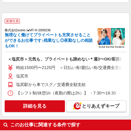
詳細を見る
キープ
派遣社員
派遣社員
株式会社kotrio /●MT-H-2009236
株式会社kotrio /●MT-H-1876230
無理なく働けてプライベートも充実させること
ほんわかした雰囲気＊デイサービスの看護
ができるお仕事です♪残業なし◎夜勤なしの相談
STAFF大募集♪日勤のみ
もOK！
時給2000円〜2500円＜交通費全額支給(ガソリ
ン代含む)/日払い可/週払い可＞
＜塩尻市＞元気も、プライベートも諦めない＊週3〜OK/看護助手
塩尻市
時給1500円〜2125円 ＜日払い有/週払い有/交通費全支給(ガ
塩尻市
詳細を見る
キープ
塩尻駅から車でスグ／交通費全額支給
派遣社員
【シフト制/休憩1h（夜勤の際は2h）】 ・7:30〜16:30 ・9:0
株式会社kotrio /●MT-H-1977416
≪塩尻市／看護助手≫子育て世代活躍中！働き
詳細を見る
とりあえずキープ
やすい環境♪
時給1500円〜2125円 ＜日払い有/週払い有/交
通費全支給(ガソリン代含む)＞
このお仕事に関連する条件で探す
塩尻市