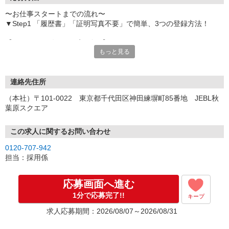
〜お仕事スタートまでの流れ〜
▼Step1 「履歴書」「証明写真不要」で簡単、3つの登録方法！
【オンライン登録（目安5分）】
もっと見る
いつでも好きな時間に登録OK
【電話登録（目安20分）】
受付時間/平日9:00〜19:00
連絡先住所
※電話登録の場合、就業前には登録会へお越しください
（本社）〒101-0022 東京都千代田区神田練塀町85番地 JEBL秋
葉原スクエア
【来場登録（目安1時間30分）】
受付時間/平日10:00〜17:00
この求人に関するお問い合わせ
▼Step2 全国にあるお仕事の中から、あなたにピッタリのお仕事を
0120-707-942
ご案内
担当：採用係
▼Step3 就業前に職場見学で気になる事はしっかりチェック！
▼Step4 気に入ったら雇用契約・お仕事スタート
応募画面へ進む
応募⇒最短で2日後からの勤務も可能です！
1分で応募完了!!
キープ
求人応募期間：2026/08/07～2026/08/31