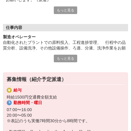
もっと見る
車・バイク通勤OK、駐車場あり！ちょっと一息に、休憩室あ
り。残業多めで稼げます。ご応募お待ちしています。
■6ヵ月後に正社員として直雇用予定です。直接雇用後 月給20
5，000円から■
仕事内容
■お友達紹介キャンペーン！デジタルギフト3000円分プレゼント
製造オペレーター
（当社規定あり）
自動化されたプラントでの原料投入、工程進捗管理、 行程中の品
質分析、設備洗浄、その他設備操作、ろ過、分液、洗浄作業をお願
『テクノ・サービス』は、派遣業界大手スタッフサービスグルー
いします。（派遣）
プです。
もっと見る
車・バイク通勤OK、駐車場あり！ちょっと一息に、休憩室あり。残
全国にあるお仕事の中から、一人ひとりのスキルや希望条件に応
業多めで稼げます。ご応募お待ちしています。
じたお仕事をご案内します。
■6ヵ月後に正社員として直雇用予定です。直接雇用後 月給205，0
安全管理体制も万全ですので安心してご就業いただけます。
00円から■
募集情報（紹介予定派遣）
登録方法は、【オンライン】【電話】【登録会来場】の3つから
派遣期間（最長6ヶ月）終了後、双方合意の上で、派遣先企業の直雇
選べます♪
給与
用となります。
★★履歴書・証明写真は不要！★★
時給1500円交通費全額支給
また、ご登録済の方はお仕事の紹介がスムーズです。
勤務時間・曜日
ご応募お待ちしています。
07:00〜16:00
20:00〜05:00
※表記のうち実働7時間30分から8時間です。