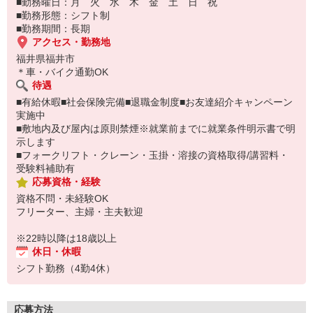
■勤務曜日：月 火 水 木 金 土 日 祝
■勤務形態：シフト制
■勤務期間：長期
アクセス・勤務地
福井県福井市
＊車・バイク通勤OK
待遇
■有給休暇■社会保険完備■退職金制度■お友達紹介キャンペーン
実施中
■敷地内及び屋内は原則禁煙※就業前までに就業条件明示書で明
示します
■フォークリフト・クレーン・玉掛・溶接の資格取得/講習料・
受験料補助有
応募資格・経験
資格不問・未経験OK
フリーター、主婦・主夫歓迎
※22時以降は18歳以上
休日・休暇
シフト勤務（4勤4休）
応募方法