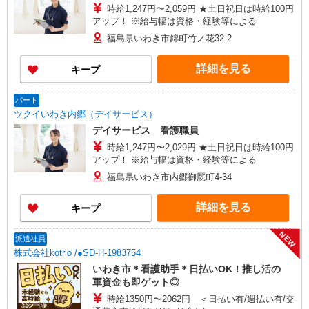
時給1,247円〜2,059円 ★土日祝日は時給100円
アップ！ ※給与幅は資格・経験等による
福島県いわき市錦町竹ノ花32-2
詳細を見る
キープ
パート
ツクイいわき内郷（デイサービス）
デイサービス 看護職員
時給1,247円〜2,029円 ★土日祝日は時給100円
アップ！ ※給与幅は資格・経験等による
福島県いわき市内郷御厩町4-34
詳細を見る
キープ
NEW
派遣社員
株式会社kotrio /●SD-H-1983754
いわき市＊看護助手＊日払いOK！推し活の
軍資金も即ゲット◎
時給1350円〜2062円 ＜日払い有/週払い有/交