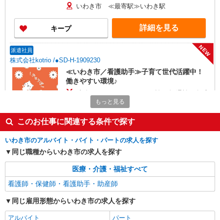
いわき市 ≪最寄駅≫いわき駅
詳細を見る
キープ
NEW
派遣社員
株式会社kotrio /●SD-H-1909230
≪いわき市／看護助手≫子育て世代活躍中！
働きやすい環境♪
時給1350円〜2062円 ＜日払い有/週払い有/交
通費全支給(ガソリン代含む)＞
もっと見る
いわき市 ≪最寄駅≫いわき駅
このお仕事に関連する条件で探す
詳細を見る
キープ
いわき市のアルバイト・バイト・パートの求人を探す
同じ職種からいわき市の求人を探す
NEW
派遣社員
株式会社kotrio /●SD-H-1975138
医療・介護・福祉すべて
いわき市｜看護師さんのサポートスタッフ募
看護師・保健師・看護助手・助産師
集♪医療行為なし
同じ雇用形態からいわき市の求人を探す
時給1350円〜2062円 ＜日払い有/週払い有/交
通費全支給(ガソリン代含む)＞
アルバイト
パート