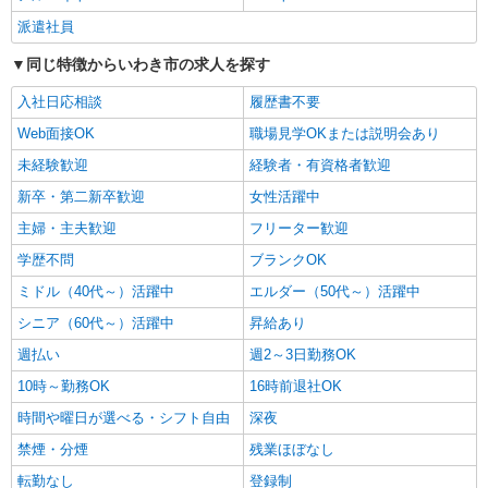
いわき市 ≪最寄駅≫いわき駅
派遣社員
詳細を見る
キープ
同じ特徴からいわき市の求人を探す
NEW
入社日応相談
履歴書不要
派遣社員
株式会社kotrio /●SD-H-2066711
Web面接OK
職場見学OKまたは説明会あり
≪いわき市≫年齢不問！０からスタートでも
未経験歓迎
経験者・有資格者歓迎
活躍できる看護助手♪
新卒・第二新卒歓迎
女性活躍中
時給1350円〜2062円 ＜日払い有/週払い有/交
通費全支給(ガソリン代含む)＞
主婦・主夫歓迎
フリーター歓迎
いわき市 ≪最寄駅≫いわき駅
学歴不問
ブランクOK
ミドル（40代～）活躍中
エルダー（50代～）活躍中
詳細を見る
キープ
シニア（60代～）活躍中
昇給あり
NEW
派遣社員
週払い
週2～3日勤務OK
株式会社kotrio /●SD-H-2066754
10時～勤務OK
16時前退社OK
高収入を目指したい方必見！未経験でも日収
1万〜可！看護助手
時間や曜日が選べる・シフト自由
深夜
時給1350円〜2062円 ＜日払い有/週払い有/交
禁煙・分煙
残業ほぼなし
通費全支給(ガソリン代含む)＞
転勤なし
登録制
いわき市 ≪最寄駅≫いわき駅