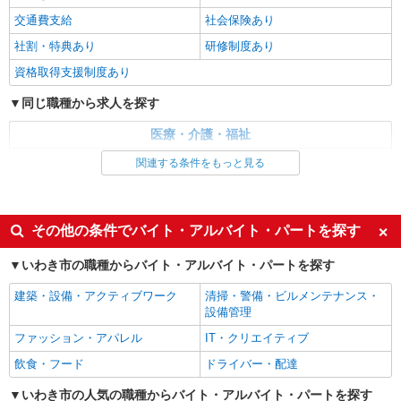
交通費支給
社会保険あり
詳細を見る
キープ
社割・特典あり
研修制度あり
NEW
資格取得支援制度あり
派遣社員
株式会社kotrio /●SD-H-1895931
同じ職種から求人を探す
いわき市のサ高住＊シフト融通が利くため子
育て世代から大人気♪
医療・介護・福祉
時給2000円〜2500円 ＜日払い有/週払い有/交
看護師・保健師・看護助手・助産師
関連する条件をもっと見る
通費全支給(ガソリン代含む)＞
同じ特徴から求人を探す
いわき市 ≪最寄駅≫いわき駅
未経験歓迎
ミドル（40代～）活躍中
その他の条件でバイト・アルバイト・パートを探す
詳細を見る
キープ
週2～3日勤務OK
深夜
いわき市の職種からバイト・アルバイト・パートを探す
NEW
交通費支給
派遣社員
社会保険あり
株式会社kotrio /●SD-H-1993109
建築・設備・アクティブワーク
清掃・警備・ビルメンテナンス・
設備管理
≪日払いOK！≫病院の看護助手＊即日勤務
も可能♪
ファッション・アパレル
IT・クリエイティブ
時給1350円〜2062円 ＜日払い有/週払い有/交
飲食・フード
ドライバー・配達
通費全支給(ガソリン代含む)＞
いわき市 ≪最寄駅≫いわき駅
いわき市の人気の職種からバイト・アルバイト・パートを探す