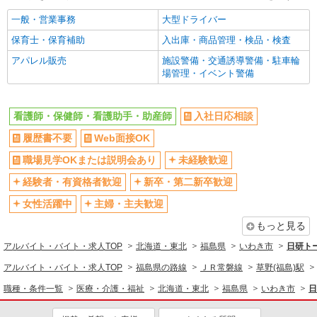
一般・営業事務
大型ドライバー
詳細を見る
キープ
保育士・保育補助
入出庫・商品管理・検品・検査
NEW
派遣社員
アパレル販売
施設警備・交通誘導警備・駐車輪
株式会社kotrio /●SD-H-1812784
場管理・イベント警備
いわき市★病院でお掃除/食事の配膳など♪★
激募★
看護師・保健師・看護助手・助産師
入社日応相談
時給1450円〜2062円 ＜日払い有/週払い有/交
通費全支給(ガソリン代含む)＞
履歴書不要
Web面接OK
いわき市 ≪最寄駅≫いわき駅
職場見学OKまたは説明会あり
未経験歓迎
詳細を見る
キープ
経験者・有資格者歓迎
新卒・第二新卒歓迎
女性活躍中
主婦・主夫歓迎
業務委託
SOMPOヘルスサポート株式会社 全支援対応コース
もっと見る
保健師・管理栄養士 特定保健指導
アルバイト・バイト・求人TOP
北海道・東北
福島県
いわき市
日研ト
報酬：出来高制 報酬額（消費税抜き）： ・事
アルバイト・バイト・求人TOP
福島県の路線
ＪＲ常磐線
草野(福島)駅
業所一括面談(対面) 1日：10,000円〜14,716円 ・
個別訪問(対面) 1件：4,286円〜5,239円 ・遠隔面
職種・条件一覧
医療・介護・福祉
北海道・東北
福島県
いわき市
日
【活動エリア】福島県いわき市及びその周辺
談 1件：1,500〜1,691円 ・電話支援 1件：
1,000円〜1,429円 ・ICTメール支援 1件：500円