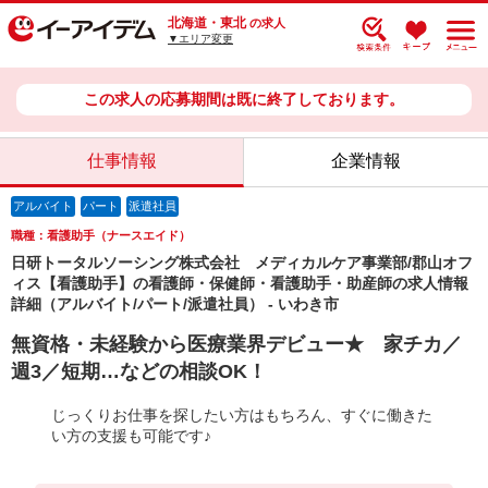
北海道・東北
の求人
▼エリア変更
この求人の応募期間は既に終了しております。
仕事情報
企業情報
アルバイト
パート
派遣社員
職種：看護助手（ナースエイド）
日研トータルソーシング株式会社 メディカルケア事業部/郡山オフ
ィス【看護助手】の看護師・保健師・看護助手・助産師の求人情報
詳細（アルバイト/パート/派遣社員） - いわき市
無資格・未経験から医療業界デビュー★ 家チカ／
週3／短期…などの相談OK！
じっくりお仕事を探したい方はもちろん、すぐに働きた
い方の支援も可能です♪