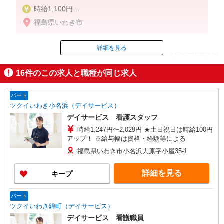
時給1,100円
★週払いOK（規定あり）
福島県いわき市
※給与幅は経験・能力による
詳細を見る
ID：AE0527595829
16
件のこの求人と職種が同じ求人
掲載期間終了
パート
ツクイいわき小名浜（デイサービス）
デイサービス 看護スタッフ
時給1,247円〜2,029円 ★土日祝日は時給100円
アップ！ ※給与幅は資格・経験等による
福島県いわき市小名浜大原字小屋35-1
詳細を見る
キープ
パート
ツクイいわき錦町（デイサービス）
デイサービス 看護職員