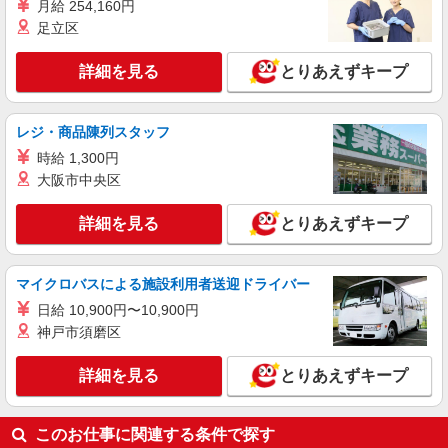
月給 254,160円
日研トータルソーシング株式会社 メディカルケア事業部/郡山オフィ
足立区
ス【看護助手】
看護助手（ナースエイド）
詳細を見る
とりあえずキープ
時給1,100円 ★週払いOK（規定あり） ※給与
幅は経験・能力による
福島県いわき市 【最寄駅】JR常磐線「末続」
レジ・商品陳列スタッフ
駅
時給 1,300円
大阪市中央区
詳細を見る
キープ
詳細を見る
とりあえずキープ
アルバイト
パート
派遣社員
日研トータルソーシング株式会社 メディカルケア事業部/郡山オフィ
ス【看護助手】
マイクロバスによる施設利用者送迎ドライバー
看護助手（ナースエイド）
日給 10,900円〜10,900円
時給1,100円 ★週払いOK（規定あり） ※給与
神戸市須磨区
幅は経験・能力による
福島県いわき市 【最寄駅】JR磐越東線「川
詳細を見る
とりあえずキープ
前」駅
詳細を見る
キープ
このお仕事に関連する条件で探す