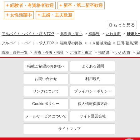
経験者・有資格者歓迎
新卒・第二新卒歓迎
女性活躍中
主婦・主夫歓迎
もっと見る
アルバイト・バイト・求人TOP
北海道・東北
福島県
いわき市
日研ト
アルバイト・バイト・求人TOP
福島県の路線
ＪＲ磐越東線
江田(福島)駅
職種・条件一覧
医療・介護・福祉
北海道・東北
福島県
いわき市
日
掲載ご希望のお客様へ
よくある質問
お問い合わせ
利用規約
リンクについて
プライバシーポリシー
Cookieポリシー
個人情報保護方針
メールサービスについて
サイト運営会社
サイトマップ