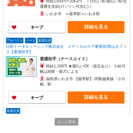
時給1350円〜2062円 ＜日払い有/週払い有/交
通費全支給(ガソリン代含む)＞
いわき市 ≪最寄駅≫いわき駅
詳細を見る
キープ
アルバイト
パート
派遣社員
日研トータルソーシング株式会社 メディカルケア事業部/郡山オフィ
ス【看護助手】
看護助手（ナースエイド）
時給1,100円 ★週払いOK（規定あり） ※給与
幅は経験・能力による
福島県いわき市 【最寄駅】JR磐越東線「小川
郷」駅
詳細を見る
キープ
派遣社員
株式会社kotrio /●SD-H-2066711
もっと見る
≪いわき市≫年齢不問！０からスタートでも活
躍できる看護助手♪