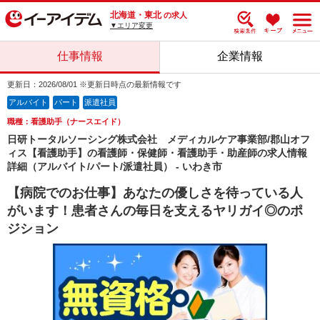
北海道・東北
の求人
▼エリア変更
仕事情報
企業情報
更新日：2026/08/01 ※更新日時点の最新情報です
アルバイト
パート
派遣社員
職種：看護助手（ナースエイド）
日研トータルソーシング株式会社 メディカルケア事業部/郡山オフ
ィス【看護助手】の看護師・保健師・看護助手・助産師の求人情報
詳細（アルバイト/パート/派遣社員） - いわき市
【病院でのお仕事】あなたの優しさを待っている人
がいます！患者さんの毎日を支えるヤリガイ◎のポ
ジション