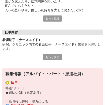
誰かを支えたり、信頼関係を築いたり、
喜んでもらえたり・・・
人への思いやり、優しい気持ちを大切に働きたい方に
ぜひチャレンジしていただきたいお仕事です。
もっと見る
食事や入浴、病院内の移動のサポート、
ベッドメイクや病室清掃などの入院環境の整備をお任せ。
患者さんの身の回りのお世話をすることが多いため、
仕事内容
元気に退院された時などに「ありがとう」と感謝の言葉をいただ
看護助手（ナースエイド）
くことも。
病院、クリニック内での看護助手（ナースエイド）業務をお願いし
そんな時は特にやりがいを感じられます。
ます。
勤務場所やワークスタイル、環境など・・・
もっと見る
【具体的には…】
遠慮なく希望を聞かせてください◎
・看護師さんのサポート
あなたがイキイキと活躍できる場をご紹介します！
・患者さんの身の回りの世話
・医療器具の洗浄や消毒
募集情報（アルバイト・パート・派遣社員）
・シーツ交換やベッドメイキング
・伝票や診療材料等の補充、整理
給与
・診療補助
時給1,100円
・メッセンジャー業務
★週払いOK（規定あり）
など
※勤務先により異なります
※給与幅は経験・能力による