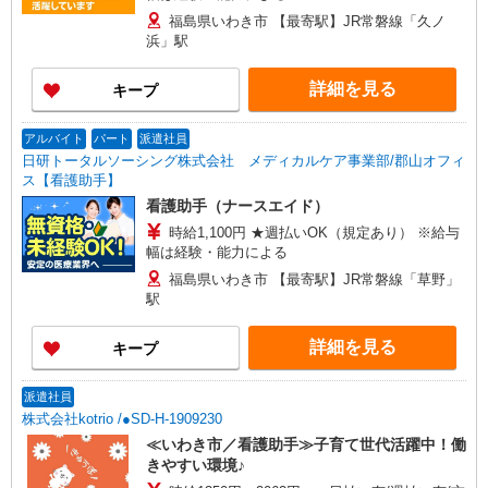
福島県いわき市 【最寄駅】JR常磐線「久ノ
浜」駅
詳細を見る
キープ
アルバイト
パート
派遣社員
日研トータルソーシング株式会社 メディカルケア事業部/郡山オフィ
ス【看護助手】
看護助手（ナースエイド）
時給1,100円 ★週払いOK（規定あり） ※給与
幅は経験・能力による
福島県いわき市 【最寄駅】JR常磐線「草野」
駅
詳細を見る
キープ
派遣社員
株式会社kotrio /●SD-H-1909230
≪いわき市／看護助手≫子育て世代活躍中！働
きやすい環境♪