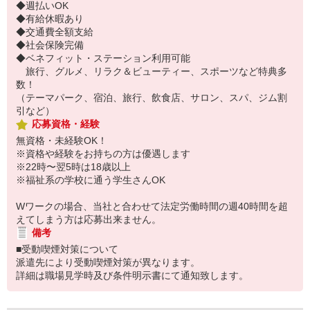
◆週払いOK
◆有給休暇あり
◆交通費全額支給
◆社会保険完備
◆ベネフィット・ステーション利用可能
旅行、グルメ、リラク＆ビューティー、スポーツなど特典多
数！
（テーマパーク、宿泊、旅行、飲食店、サロン、スパ、ジム割
引など）
応募資格・経験
無資格・未経験OK！
※資格や経験をお持ちの方は優遇します
※22時〜翌5時は18歳以上
※福祉系の学校に通う学生さんOK
Wワークの場合、当社と合わせて法定労働時間の週40時間を超
えてしまう方は応募出来ません。
備考
■受動喫煙対策について
派遣先により受動喫煙対策が異なります。
詳細は職場見学時及び条件明示書にて通知致します。