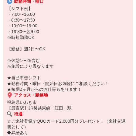
勤務時間・曜日
★無資格・未経験OK！未経験から医療業界デビューできちゃいます
♪
【シフト例】
★病院、クリニック内は冷暖房完備！いつでも快適にお仕事できま
・7:00〜16:00
すよ！
・8:30〜17:30
・10:00〜19:00
あなたのスキルに合わせて少しずつお仕事をお願いしていきます。
・16:30〜翌9:00
20代・30代・40代・50代・60代、
※時短勤務OK
若手からミドル、中高年（エルダー）、シニア世代まで幅広く活躍
中！
【勤務】週2日〜OK
「近くの病院で働きたい」
※休憩1〜2h含む
「資格はないけど医療業界のお仕事に興味がある」
※施設により異なります
「大手病院で働きたい」
「すぐに働けるところはないかな…」
★自己申告シフト
そんな方もぜひ！お気軽にご連絡ください♪
★勤務時間・曜日・開始日お気軽にご相談ください！
★短期2ヶ月からのお仕事もあります！
アクセス・勤務地
福島県いわき市
【最寄駅】JR磐越東線「江田」駅
待遇
☆ご来社登録でQUOカード2,000円分プレゼント！（来社交通
費として）
◆昇給あり