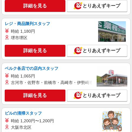
詳細を見る
とりあえずキープ
時給1,100円 ★週払いOK（規定あり） ※給与
幅は経験・能力による
福島県いわき市 【最寄駅】JR磐越東線「赤
レジ・商品陳列スタッフ
井」駅
時給 1,180円
詳細を見る
キープ
堺市堺区
詳細を見る
とりあえずキープ
アルバイト
パート
派遣社員
日研トータルソーシング株式会社 メディカルケア事業部/郡山オフィ
ス【看護助手】
ベルク各店での店内スタッフ
看護助手（ナースエイド）
時給 1,065円
時給1,100円 ★週払いOK（規定あり） ※給与
幅は経験・能力による
古河市・佐野市・前橋市・高崎市・伊勢崎市・太田市・館林市・
福島県いわき市 【最寄駅】JR常磐線「勿来」
駅
詳細を見る
とりあえずキープ
詳細を見る
キープ
ビルの清掃スタッフ
アルバイト
時給 1,200円〜1,200円
パート
派遣社員
日研トータルソーシング株式会社 メディカルケア事業部/郡山オフィ
大阪市北区
ス【看護助手】