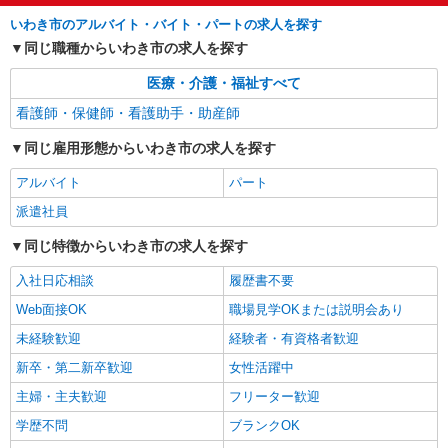
アルバイト
パート
派遣社員
いわき市のアルバイト・バイト・パートの求人を探す
日研トータルソーシング株式会社 メディカルケア事業部/郡山オフィ
同じ職種からいわき市の求人を探す
ス【看護助手】
看護助手（ナースエイド）
医療・介護・福祉すべて
時給1,100円 ★週払いOK（規定あり） ※給与
看護師・保健師・看護助手・助産師
幅は経験・能力による
同じ雇用形態からいわき市の求人を探す
福島県いわき市 【最寄駅】JR常磐線「植田」
駅
アルバイト
パート
派遣社員
詳細を見る
キープ
同じ特徴からいわき市の求人を探す
アルバイト
パート
派遣社員
日研トータルソーシング株式会社 メディカルケア事業部/郡山オフィ
入社日応相談
履歴書不要
ス【看護助手】
Web面接OK
職場見学OKまたは説明会あり
看護助手（ナースエイド）
未経験歓迎
経験者・有資格者歓迎
時給1,100円 ★週払いOK（規定あり） ※給与
幅は経験・能力による
新卒・第二新卒歓迎
女性活躍中
福島県いわき市 【最寄駅】JR磐越東線「江
主婦・主夫歓迎
フリーター歓迎
田」駅
学歴不問
ブランクOK