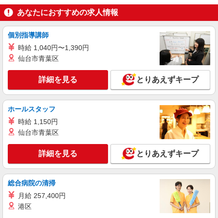
時給1350円〜2062円 ＜日払い有/週払い有/交
あなたにおすすめの求人情報
通費全支給(ガソリン代含む)＞
いわき市 ≪最寄駅≫いわき駅
個別指導講師
時給 1,040円〜1,390円
詳細を見る
キープ
仙台市青葉区
アルバイト
パート
派遣社員
詳細を見る
とりあえずキープ
日研トータルソーシング株式会社 メディカルケア事業部/郡山オフィ
ス【看護助手】
看護助手（ナースエイド）
ホールスタッフ
時給1,100円 ★週払いOK（規定あり） ※給与
時給 1,150円
幅は経験・能力による
仙台市青葉区
福島県いわき市 【最寄駅】JR常磐線「湯本」
駅
詳細を見る
とりあえずキープ
詳細を見る
キープ
総合病院の清掃
アルバイト
パート
派遣社員
月給 257,400円
日研トータルソーシング株式会社 メディカルケア事業部/郡山オフィ
ス【看護助手】
港区
看護助手（ナースエイド）