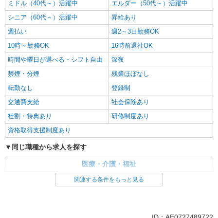
詳細を見る
キープ
ミドル（40代～）活躍中
エルダー（50代～）活躍中
シニア（60代～）活躍中
昇給あり
週払い
週2～3日勤務OK
10時～勤務OK
16時前退社OK
時間や曜日が選べる・シフト自由
深夜
禁煙・分煙
残業ほぼなし
転勤なし
登録制
交通費支給
社会保険あり
社割・特典あり
研修制度あり
資格取得支援制度あり
同じ職種から求人を探す
医療・介護・福祉
看護師・保健師・看護助手・助産師
関連する条件をもっと見る
同じ特徴から求人を探す
未経験歓迎
ミドル（40代～）活躍中
ID：AE0727489722