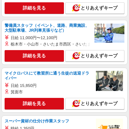
看護助手（ナースエイド）
詳細を見る
とりあえずキープ
時給1,100円 ★週払いOK（規定あり） ※給与
幅は経験・能力による
警備員スタッフ（イベント、道路、商業施設、
福島県いわき市 【最寄駅】JR常磐線「久ノ
大型駐車場、JR列車見張りなど）
浜」駅
日給 11,000円〜12,100円
詳細を見る
栃木市・小山市・さいたま市西区・さいたま市岩槻区・久喜市・
キープ
詳細を見る
とりあえずキープ
アルバイト
パート
派遣社員
日研トータルソーシング株式会社 メディカルケア事業部/郡山オフィ
ス【看護助手】
マイクロバスにて教習所に通う生徒の送迎ドラ
看護助手（ナースエイド）
イバー
時給1,100円 ★週払いOK（規定あり） ※給与
日給 15,850円
幅は経験・能力による
箕面市
福島県いわき市 【最寄駅】JR常磐線「四ツ
倉」駅
詳細を見る
とりあえずキープ
詳細を見る
キープ
スーパー資材の仕分け作業スタッフ
派遣社員
時給 1,350円