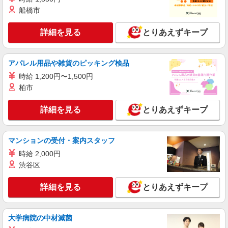
株式会社kotrio /●SD-H-1993109
船橋市
≪日払いOK！≫病院の看護助手＊即日勤務も
可能♪
詳細を見る
とりあえずキープ
時給1350円〜2062円 ＜日払い有/週払い有/交
通費全支給(ガソリン代含む)＞
いわき市 ≪最寄駅≫いわき駅
アパレル用品や雑貨のピッキング検品
時給 1,200円〜1,500円
詳細を見る
キープ
柏市
アルバイト
パート
派遣社員
詳細を見る
とりあえずキープ
日研トータルソーシング株式会社 メディカルケア事業部/郡山オフィ
ス【看護助手】
看護助手（ナースエイド）
マンションの受付・案内スタッフ
時給1,100円 ★週払いOK（規定あり） ※給与
時給 2,000円
幅は経験・能力による
渋谷区
福島県いわき市 【最寄駅】JR常磐線「勿来」
駅
詳細を見る
とりあえずキープ
詳細を見る
キープ
大学病院の中材滅菌
アルバイト
パート
派遣社員