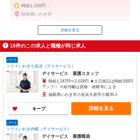
時給1,100円
★週払いOK（規定あり）
福島県いわき市
※給与幅は経験・能力による
詳細を見る
ID：AE0527595830
16
件のこの求人と職種が同じ求人
掲載期間終了
パート
ツクイいわき小名浜（デイサービス）
デイサービス 看護スタッフ
時給1,247円〜2,029円 ★土日祝日は時給100円
アップ！ ※給与幅は資格・経験等による
福島県いわき市小名浜大原字小屋35-1
詳細を見る
キープ
パート
ツクイいわき内郷（デイサービス）
デイサービス 看護職員