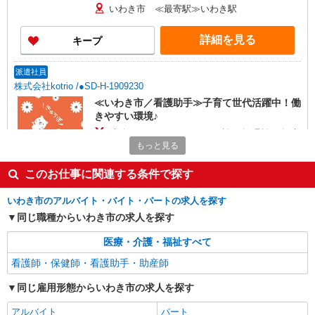
いわき市 ≪最寄駅≫いわき駅
詳細を見る
キープ
派遣社員
株式会社kotrio /●SD-H-1909230
≪いわき市／看護助手≫子育て世代活躍中！働
きやすい環境♪
時給1350円〜2062円 ＜日払い有/週払い有/交
通費全支給(ガソリン代含む)＞
もっと見る
いわき市 ≪最寄駅≫いわき駅
このお仕事に関連する条件で探す
詳細を見る
キープ
いわき市のアルバイト・バイト・パートの求人を探す
同じ職種からいわき市の求人を探す
派遣社員
株式会社kotrio /●SD-H-1993549
医療・介護・福祉すべて
いわき市｜家庭と両立できる＊デイサービス看
看護師・保健師・看護助手・助産師
護師【夜勤なし】
同じ雇用形態からいわき市の求人を探す
時給2000円〜2500円 ＜日払い有/週払い有/交
通費全支給(ガソリン代含む)＞
アルバイト
パート