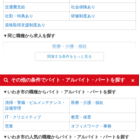
交通費支給
社会保険あり
詳細を見る
キープ
社割・特典あり
研修制度あり
資格取得支援制度あり
派遣社員
株式会社kotrio /●SD-H-1894388
同じ職種から求人を探す
いわき市＊医療現場を支える看護助手＊嬉しい
高時給◎研修あり
医療・介護・福祉
時給1450円〜2062円 ＜日払い有/週払い有/交
看護師・保健師・看護助手・助産師
関連する条件をもっと見る
通費全支給(ガソリン代含む)＞
同じ特徴から求人を探す
いわき市 ≪最寄駅≫いわき駅
未経験歓迎
ミドル（40代～）活躍中
その他の条件でバイト・アルバイト・パートを探す
詳細を見る
キープ
週2～3日勤務OK
深夜
いわき市の職種からバイト・アルバイト・パートを探す
交通費支給
派遣社員
社会保険あり
株式会社kotrio /●SD-H-2066711
清掃・警備・ビルメンテナンス・
医療・介護・福祉
設備管理
≪いわき市≫年齢不問！０からスタートでも活
躍できる看護助手♪
IT・クリエイティブ
教育・保育
時給1350円〜2062円 ＜日払い有/週払い有/交
営業
オフィスワーク・事務
通費全支給(ガソリン代含む)＞
いわき市 ≪最寄駅≫いわき駅
いわき市の人気の職種からバイト・アルバイト・パートを探す