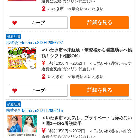
通費全支給(ガソリン代含む)＞
いわき市 ≪最寄駅≫いわき駅
詳細を見る
キープ
派遣社員
株式会社kotrio /●SD-H-2066797
≪いわき市≫未経験・無資格から看護助手へ挑
戦！シフト相談OK♪
時給1350円〜2062円 ＜日払い有/週払い有/交
通費全支給(ガソリン代含む)＞
いわき市 ≪最寄駅≫いわき駅
詳細を見る
キープ
派遣社員
株式会社kotrio /●SD-H-2066415
＜いわき市＞元気も、プライベートも諦めない
＊週3〜OK/看護助手
時給1350円〜2062円 ＜日払い有/週払い有/交
通費全支給(ガソリン代含む)＞