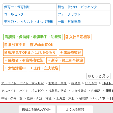
保育士・保育補助
梱包・仕分け・ピッキング
詳細を見る
キープ
コールセンター
フォークリフト
派遣社員
美容師・ネイリスト・まつげ施術
一般・営業事務
株式会社kotrio /●SD-H-1983754
いわき市＊看護助手＊日払いOK！推し活の軍
資金も即ゲット◎
看護師・保健師・看護助手・助産師
入社日応相談
時給1350円〜2062円 ＜日払い有/週払い有/交
履歴書不要
Web面接OK
通費全支給(ガソリン代含む)＞
職場見学OKまたは説明会あり
未経験歓迎
いわき市 ≪最寄駅≫いわき駅
経験者・有資格者歓迎
新卒・第二新卒歓迎
詳細を見る
キープ
女性活躍中
主婦・主夫歓迎
業務委託
もっと見る
SOMPOヘルスサポート株式会社 全支援対応コース
アルバイト・バイト・求人TOP
北海道・東北
福島県
いわき市
日研ト
保健師・管理栄養士 特定保健指導
アルバイト・バイト・求人TOP
福島県の路線
ＪＲ常磐線
内郷駅
日研
報酬：出来高制 報酬額（消費税抜き）： ・事
業所一括面談(対面) 1日：10,000円〜14,716円 ・
職種・条件一覧
医療・介護・福祉
北海道・東北
福島県
いわき市
日
個別訪問(対面) 1件：4,286円〜5,239円 ・遠隔面
【活動エリア】福島県いわき市及びその周辺
談 1件：1,500〜1,691円 ・電話支援 1件：
掲載ご希望のお客様へ
よくある質問
1,000円〜1,429円 ・ICTメール支援 1件：500円