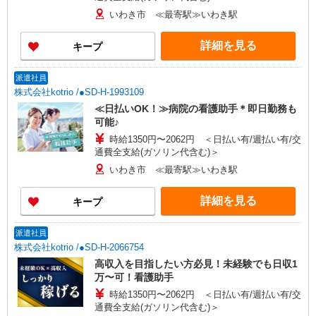
いわき市 ≪最寄駅≫いわき駅
詳細を見る
キープ
派遣社員
株式会社kotrio /●SD-H-1993109
≪日払いOK！≫病院の看護助手＊即日勤務も
可能♪
時給1350円〜2062円 ＜日払い有/週払い有/交
通費全支給(ガソリン代含む)＞
いわき市 ≪最寄駅≫いわき駅
詳細を見る
キープ
派遣社員
株式会社kotrio /●SD-H-2066754
高収入を目指したい方必見！未経験でも日収1
万〜可！看護助手
時給1350円〜2062円 ＜日払い有/週払い有/交
通費全支給(ガソリン代含む)＞