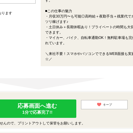
す。
■この仕事の魅力
おります
・月収30万円〜も可能◎高時給＋夜勤手当＋残業代で
ツリ稼げます♪
・土日休み＋長期休暇あり！プライベートの時間も大
できます。
・マイカー、バイク、自転車通勤OK！無料駐車場も完
れています。
＼来社不要！スマホやパソコンでできるWEB面接も実
☆／
応募画面へ進む
キープ
1分で応募完了!!
せんので、プリントアウトして保管をお願いします。