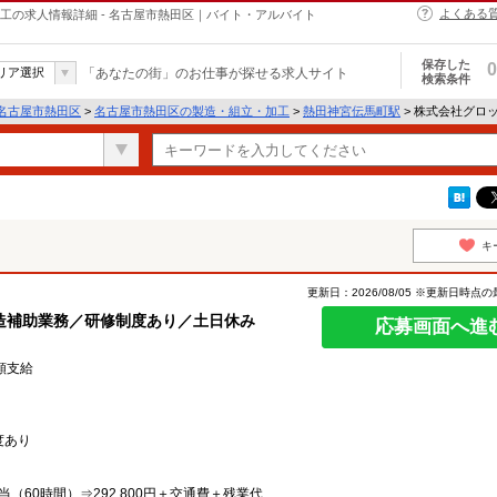
よくある
工の求人情報詳細 - 名古屋市熱田区｜バイト・アルバイト
保存した
0
リア選択
「あなたの街」のお仕事が探せる求人サイト
検索条件
名古屋市熱田区
>
名古屋市熱田区の製造・組立・加工
>
熱田神宮伝馬町駅
> 株式会社グロ
キ
更新日：2026/08/05 ※更新日時点
造補助業務／研修制度あり／土日休み
応募画面へ進
全額支給
度あり
手当（60時間）⇒292,800円＋交通費＋残業代