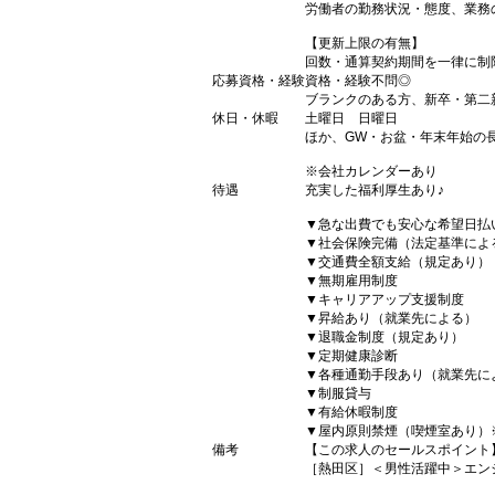
労働者の勤務状況・態度、業務
【更新上限の有無】
回数・通算契約期間を一律に制
応募資格・経験
資格・経験不問◎
ブランクのある方、新卒・第二
休日・休暇
土曜日 日曜日
ほか、GW・お盆・年末年始の
※会社カレンダーあり
待遇
充実した福利厚生あり♪
▼急な出費でも安心な希望日払
▼社会保険完備（法定基準によ
▼交通費全額支給（規定あり）
▼無期雇用制度
▼キャリアアップ支援制度
▼昇給あり（就業先による）
▼退職金制度（規定あり）
▼定期健康診断
▼各種通勤手段あり（就業先に
▼制服貸与
▼有給休暇制度
▼屋内原則禁煙（喫煙室あり）
備考
【この求人のセールスポイント
［熱田区］＜男性活躍中＞エンジ