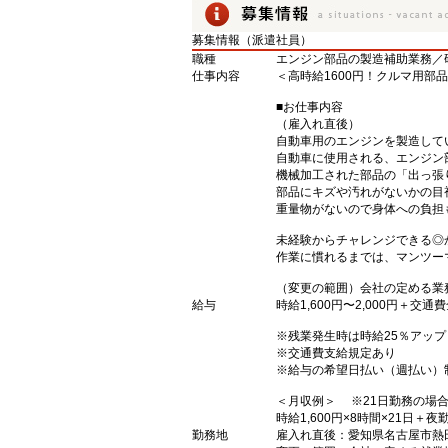
募集情報（派遣社員）
職種
エンジン部品の製造補助業務／
仕事内容
＜高時給1600円！クルマ用部
■お仕事内容
（雇入れ直後）
自動車用のエンジンを製造して
自動車に使用される、エンジン
機械加工された部品の「出っ張
部品にキズや汚れがないかの目
重量物がないので身体への負担
未経験からチャレンジできる◎
作業に慣れるまでは、マンツー
（変更の範囲）会社の定める業
給与
時給1,600円〜2,000円＋交通
※残業発生時は時給25％アップ
※交通費支給規定あり
※給与の希望日払い（週払い）
＜月収例＞ ※21日勤務の場
時給1,600円×8時間×21日＋
勤務地
雇入れ直後：愛知県名古屋市熱