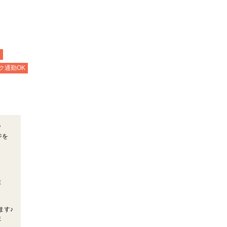
中
ク通勤OK
？
ジを
ま
ます♪
ま