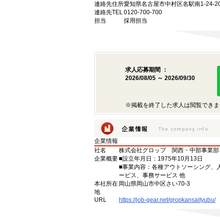
連絡先住所
愛知県名古屋市中村区名駅南1-24-
連絡先TEL
0120-700-700
担当
採用担当
求人応募期間 ：
2026/08/05 ～ 2026/09/30
※掲載を終了した求人は閲覧できま
企業情報
社名
株式会社グロップ 関西・中部事業
企業概要
■設立年月日：1975年10月13日
■事業内容：各種アウトソーシング、人材派
ービス、事務サービス 他
本社所在
岡山県岡山市中区さい70-3
地
URL
https://job-gear.net/gropkansaityubu/