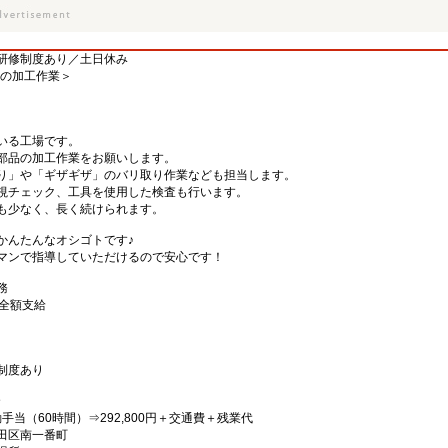
研修制度あり／土日休み
品の加工作業＞
いる工場です。
部品の加工作業をお願いします。
り」や「ギザギザ」のバリ取り作業なども担当します。
視チェック、工具を使用した検査も行います。
も少なく、長く続けられます。
かんたんなオシゴトです♪
マンで指導していただけるので安心です！
務
費全額支給
制度あり
合
夜勤手当（60時間）⇒292,800円＋交通費＋残業代
田区南一番町