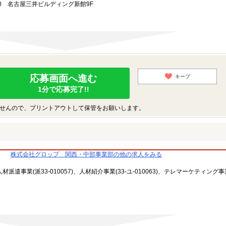
20 名古屋三井ビルディング新館9F
応募画面へ進む
キープ
1分で応募完了!!
せんので、プリントアウトして保管をお願いします。
部
株式会社グロップ 関西・中部事業部の他の求人をみる
遣事業(派33-010057)、人材紹介事業(33-ユ-010063)、テレマーケティング