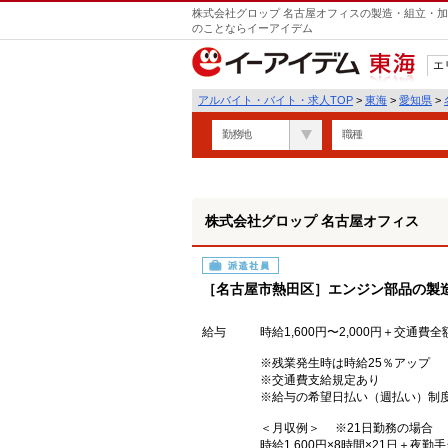
株式会社グロップ 名古屋オフィスの製造・組立・加
のことならイーアイデム
エ
東海
アルバイト・バイト・求人TOP
>
東海
>
愛知県
>
勤務地
職種
株式会社グロップ 名古屋オフィス
派遣社員
［名古屋市熱田区］エンジン部品の製
給与
時給1,600円〜2,000円＋交通費
※残業発生時は時給25％アップ
※交通費支給規定あり
※給与の希望日払い（週払い）制
＜月収例＞ ※21日勤務の場合
時給1,600円×8時間×21日＋夜勤