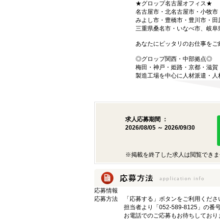
★グロップ名古屋オフィス★
名古屋市・北名古屋市・小牧市
みよし市・豊橋市・豊川市・田
三重県桑名市・いなべ市、岐阜
あなたにピッタリのお仕事をご
◎グロップ関西・中部拠点◎
梅田・神戸・姫路・京都・滋賀
製造工場を中心に人材派遣・人
求人応募期間 ：
2026/08/05 ～ 2026/09/30
※掲載を終了した求人は閲覧できま
応募情報
応募方法
「応募する」ボタンをご利用くださ
担当者より「052-589-8125」
お電話でのご応募もお待ちしており