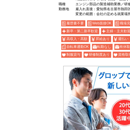
職種
エンジン部品の製造補助業務／研
勤務地
雇入れ直後：愛知県名古屋市熱田
変更の範囲：会社の定める就業場
履歴書不要
Web面接OK
職場見
新卒・第二新卒歓迎
主婦・主夫歓
高収入・高額
昇給あり
週払い
自転車通勤OK
転勤なし
有休取
制服貸与
研修制度あり
資格取