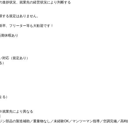
の進捗状況、就業先の経営状況により判断する
限する規定はありません。
新卒、フリーター等も大歓迎です！
長期休暇あり
い対応（規定あり）
る）
よる）
※就業先により異なる
】
ン部品の製造補助／重量物なし／未経験OK／マンツーマン指導／空調完備／高時給1