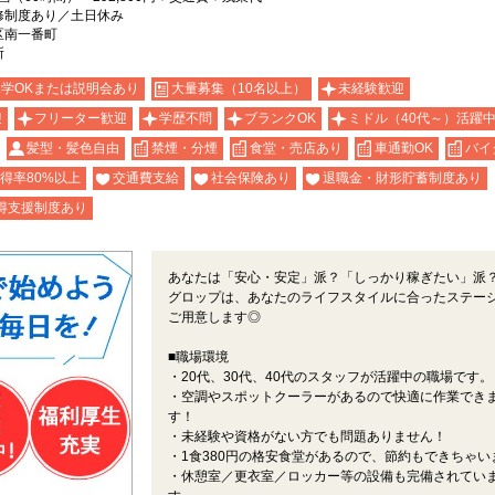
修制度あり／土日休み
区南一番町
所
学OKまたは説明会あり
大量募集（10名以上）
未経験歓迎
迎
フリーター歓迎
学歴不問
ブランクOK
ミドル（40代～）活躍
髪型・髪色自由
禁煙・分煙
食堂・売店あり
車通勤OK
バイ
得率80%以上
交通費支給
社会保険あり
退職金・財形貯蓄制度あり
得支援制度あり
あなたは「安心・安定」派？「しっかり稼ぎたい」派
グロップは、あなたのライフスタイルに合ったステー
ご用意します◎
■職場環境
・20代、30代、40代のスタッフが活躍中の職場です。
・空調やスポットクーラーがあるので快適に作業でき
す！
・未経験や資格がない方でも問題ありません！
・1食380円の格安食堂があるので、節約もできちゃい
・休憩室／更衣室／ロッカー等の設備も完備されてい