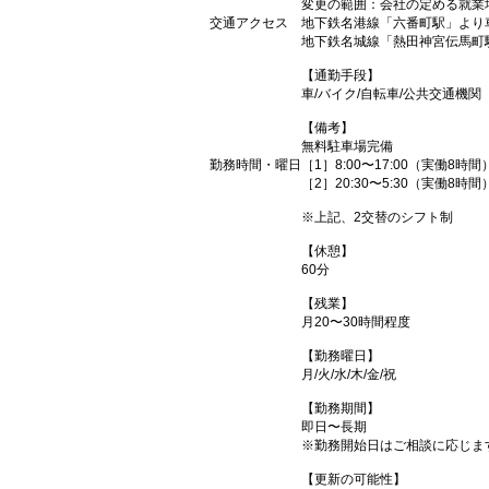
変更の範囲：会社の定める就業
交通アクセス
地下鉄名港線「六番町駅」より車
地下鉄名城線「熱田神宮伝馬町
【通勤手段】
車/バイク/自転車/公共交通機関
【備考】
無料駐車場完備
勤務時間・曜日
［1］8:00〜17:00（実働8時間
［2］20:30〜5:30（実働8時間
※上記、2交替のシフト制
【休憩】
60分
【残業】
月20〜30時間程度
【勤務曜日】
月/火/水/木/金/祝
【勤務期間】
即日〜長期
※勤務開始日はご相談に応じま
【更新の可能性】