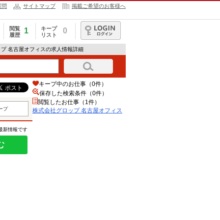
質問
サイトマップ
掲載ご希望のお客様へ
閲覧
キープ
1
0
履歴
リスト
ログイン
ップ 名古屋オフィスの求人情報詳細
キープ中のお仕事（0件）
保存した検索条件（
0
件）
閲覧したお仕事（1件）
ープ
株式会社グロップ 名古屋オフィス
の最新情報です
む