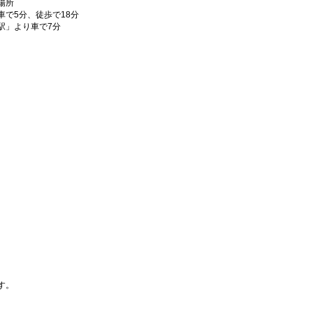
場所
で5分、徒歩で18分
駅」より車で7分
）
）
す。