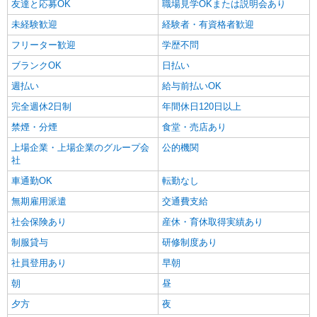
友達と応募OK
職場見学OKまたは説明会あり
未経験歓迎
経験者・有資格者歓迎
フリーター歓迎
学歴不問
ブランクOK
日払い
週払い
給与前払いOK
完全週休2日制
年間休日120日以上
禁煙・分煙
食堂・売店あり
上場企業・上場企業のグループ会
公的機関
社
車通勤OK
転勤なし
無期雇用派遣
交通費支給
社会保険あり
産休・育休取得実績あり
制服貸与
研修制度あり
社員登用あり
早朝
朝
昼
夕方
夜