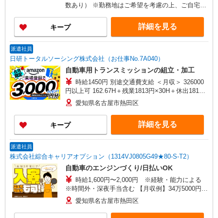
数あり） ※勤務地はご希望を考慮の上、ご自宅を
中心に通勤時間120分圏内のエリアとなります。
（転勤なし）
詳細を見る
キープ
派遣社員
日研トータルソーシング株式会社（お仕事No.7A040）
自動車用トランスミッションの組立・加工
時給1450円 別途交通費支給 ＜月収＞ 326000
円以上可 162.67H＋残業1813円×30H＋休出1813
円×8H＋深夜363円×60H
愛知県名古屋市熱田区
詳細を見る
キープ
派遣社員
株式会社綜合キャリアオプション（1314VJ0805G49★80-S-T2）
自動車のエンジンづくり/日払いOK
時給1,600円〜2,000円 ※経験・能力による
※時間外・深夜手当含む 【月収例】34万5000円(8
時間×21日+残業・深夜手当) 交通費：既定支給
愛知県名古屋市熱田区