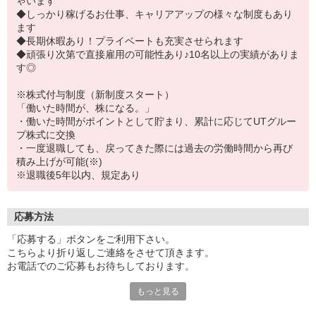
ゃいます
◆しっかり稼げるお仕事、キャリアアップの様々な制度もあり
ます
◆長期休暇あり！プライベートも充実させられます
◆頑張り次第で直接雇用の可能性あり♪10名以上の実績がありま
す◎
※株式付与制度（新制度スタート）
「働いた時間が、株になる。」
・働いた時間がポイントとして貯まり、累計に応じてUTグルー
プ株式に交換
・一度退職しても、戻ってきた際には過去の労働時間から再び
積み上げが可能(※)
※退職後5年以内、規定あり
応募方法
「応募する」ボタンをご利用下さい。
こちらより折り返しご連絡をさせて頂きます。
お電話でのご応募もお待ちしております。
もっと見る
【受付時間】
平日／9:00〜21:00