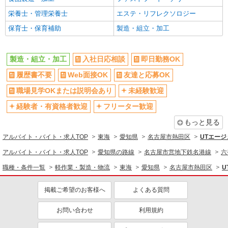
栄養士・管理栄養士
エステ・リフレクソロジー
保育士・保育補助
製造・組立・加工
製造・組立・加工
入社日応相談
即日勤務OK
履歴書不要
Web面接OK
友達と応募OK
職場見学OKまたは説明会あり
未経験歓迎
経験者・有資格者歓迎
フリーター歓迎
もっと見る
アルバイト・バイト・求人TOP
東海
愛知県
名古屋市熱田区
UTエージ
アルバイト・バイト・求人TOP
愛知県の路線
名古屋市営地下鉄名港線
六
職種・条件一覧
軽作業・製造・物流
東海
愛知県
名古屋市熱田区
U
掲載ご希望のお客様へ
よくある質問
お問い合わせ
利用規約