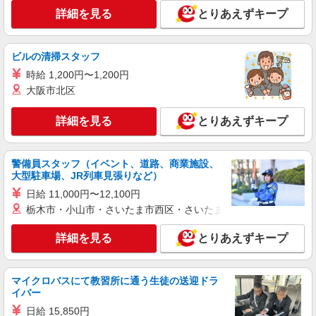
愛知県名古屋市熱田区 ＊車通勤OK
詳細を見る
とりあえずキープ
詳細を見る
キープ
ビルの清掃スタッフ
派遣社員
時給 1,200円〜1,200円
株式会社グロップ 名古屋オフィス
大阪市北区
エンジン部品の製造補助業務／研修制度あり／
土日休み
詳細を見る
とりあえずキープ
時給1,600円〜2,000円＋交通費全額支給 ※残
業発生時は時給25％アップ ※交通費支給規定あり
※給与の希望日払い（週払い）制度あり ＜月収例
雇入れ直後：愛知県名古屋市熱田区南一番町
警備員スタッフ（イベント、道路、商業施設、
＞ ※21日勤務の場合 時給1,600円×8時間×21日
変更の範囲：会社の定める就業場所
大型駐車場、JR列車見張りなど）
＋夜勤手当（60時間）⇒292,800円＋交通費＋残業
代
日給 11,000円〜12,100円
詳細を見る
キープ
栃木市・小山市・さいたま市西区・さいたま市岩槻区・久喜市・
正社員
詳細を見る
とりあえずキープ
株式会社ラヴォックス
はんだ作業員(名古屋)
マイクロバスにて教習所に通う生徒の送迎ドラ
【月給制】 月給：235,000円〜350,000円 月額
イバー
(基本給)：235,000円〜350,000円
日給 15,850円
愛知県名古屋市熱田区一番2丁目29-22 【変更