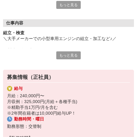
もっと見る
タイルにこだわっています。
◆25才男性（入社2年7ヶ月）
業務知識も経験も全くありませんでしたが、
仕事内容
入社後に基礎的な知識について教わったので安心できました。
組立・検査
最初は直属の上司のアシスタント業務からスタートし、
＼大手メーカーでの小型車用エンジンの組立・加工など♪／
徐々にできることの幅を広げていった感じです。
みなさん丁寧に仕事を教えてくれたので、1年ほどである程度の
☆製造経験を生かせます！
業務は一人でできるようになりました。
もっと見る
丁寧な研修と指導で安心のスタート♪
設備が整った大手であり、安心と将来性も期待できます！
＜具体的には…＞
◆組立
募集情報（正社員）
1）ベルトコンベアに載っている製品を組み立てる
→電動ドライバーを使用します
給与
2）組み立てた製品に不備がないか確認
月給：240,000円〜
→ねじの締め忘れやボルトのゆるみなど
月収例：325,000円(月給＋各種手当)
※精勤手当1万円/月を含む
◆加工
※2年間在籍者は10,000円給与UP！
1）アルミパーツを加工機にセット
勤務時間・曜日
2）加工された製品を取り出して検査
勤務形態：交替制
☆就業開始前にはしっかり教育してもらえます！