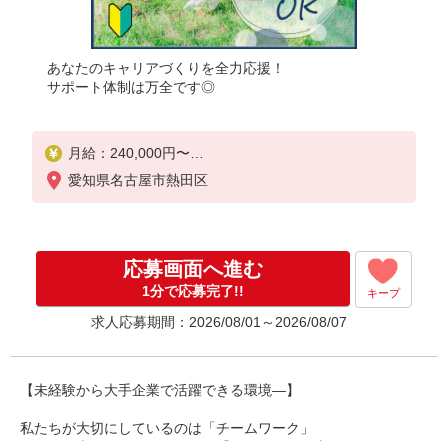
あなたのキャリアづくりを全力応援！
サポート体制は万全です◎
月給：240,000円〜
月収例：325,000円(月給＋各種手当)
愛知県名古屋市熱田区
※精勤手当1万円/月を含む
※2年間在籍者は10,000円給与UP！
応募画面へ進む
1分で応募完了!!
キープ
求人応募期間：2026/08/01～2026/08/07
【未経験から大手企業で活躍できる環境―】
私たちが大切にしているのは「チームワーク」
個々で仕事をするのではなく、「チーム」で仕事を進めていくス