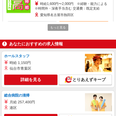
時給1,600円〜2,000円 ※経験・能力による
※時間外・深夜手当含む 交通費：既定支給
愛知県名古屋市熱田区
詳細を見る
キープ
もっと見る
派遣社員
株式会社綜合キャリアオプション（1314VJ0805G49★79-S-T2）
あなたにおすすめの求人情報
自動車のエンジンづくり/日払いOK
ホールスタッフ
時給1,600円〜2,000円 ※経験・能力による
※時間外・深夜手当含む 【月収例】37万8000円(8
時給 1,150円
時間×22日+残業・深夜手当) 交通費：既定支給
愛知県名古屋市熱田区
仙台市青葉区
詳細を見る
キープ
詳細を見る
とりあえずキープ
派遣社員
総合病院の清掃
株式会社テクノ・サービス/お仕事No/0885521
機械オペレーターなど
月給 257,400円
港区
時給1600円 月収例：256000円以上（残業・休
日出勤手当て等が含まれています） 交通費全額支