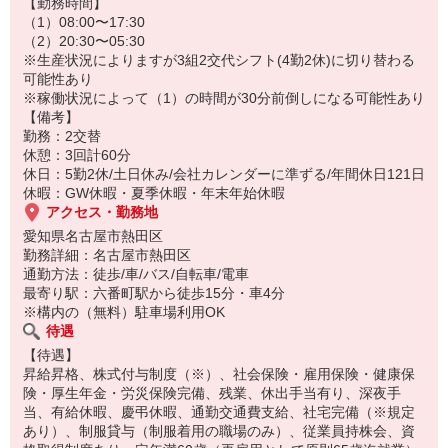
工具の持ち方から教えますので未経験の方も安心♪
【勤務時間】
☆基本的にどの作業も簡単です♪
（1）08:00〜17:30
☆自分のペースでモクモクと作業したい方にもおすすめ！
（2）20:30〜05:30
※生産状況によりますが3組2交代シフト(4勤2休)に切り替わる
詳細については面談時にご説明させていただきます。
可能性あり
派遣先の状況等によっては当該案件への配属が難しい場合がありま
※稼働状況によって（1）の時間が30分前倒しになる可能性あり
す。
【備考】
勤務：2交替
休憩：3回計60分
休日：5勤2休/土日休み/会社カレンダーに準ずる/年間休日121日
休暇：GW休暇・夏季休暇・年末年始休暇
アクセス・勤務地
愛知県名古屋市熱田区
勤務詳細：名古屋市熱田区
通勤方法：徒歩/車/バス/自転車/電車
最寄り駅：六番町駅から徒歩15分・車4分
※構内の（無料）駐車場利用OK
待遇
【待遇】
昇給昇格、株式付与制度（※）、社会保険・雇用保険・健康保
険・厚生年金・労災保険完備、残業、休出手当有り、深夜手
当、有給休暇、慶弔休暇、通勤交通費支給、社宅完備（※規定
あり）、制服貸与（制服着用の職場のみ）、従業員持株会、資