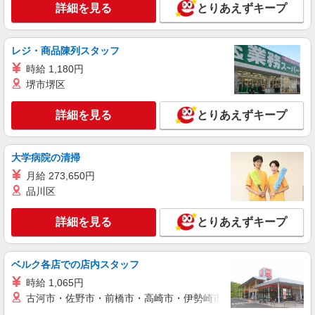
給
詳細を見る
とりあえずキープ
愛知県名古屋市熱田区 ＊車通勤OK
詳細を見る
キープ
レジ・商品陳列スタッフ
時給 1,180円
派遣社員
堺市堺区
株式会社グロップ 名古屋オフィス
ネジを組付ける作業／2交替／土日休み／重量
詳細を見る
とりあえずキープ
物なし
時給1,600円〜2,000円＋交通費全額支給 ※交
通費支給規定あり ※残業手当：実働8時間以上、
大学病院の清掃
25％の割増による支給 ※夜勤手当：22時〜翌5時
雇入れ直後：愛知県名古屋市熱田区 変更の範
は、時給2,000円 ※給与の希望日払い制度あり ■
月給 273,650円
囲：会社の定める就業場所
月収例■ 時給1,600円×8時間×20日＋深夜手当（60
品川区
時間）＋残業代（30時間）⇒318,400円＋交通費
詳細を見る
キープ
詳細を見る
とりあえずキープ
派遣社員
株式会社テクノ・サービス/お仕事No/0910376
ベルク各店での店内スタッフ
部品の検査
時給 1,065円
時給1500円 月収例：240000円以上（残業・休
古河市・佐野市・前橋市・高崎市・伊勢崎市・太田市・館林市・
日出勤手当て等が含まれています） 交通費全額支
給