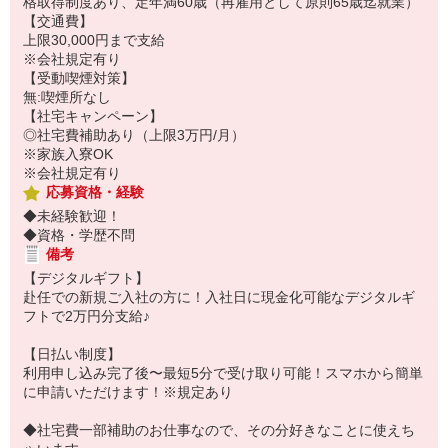
格取得制度あり、定年満60歳（再雇用として原則65歳迄就業）
【交通費】
上限30,000円まで支給
※会社規定有り
【受動喫煙対策】
無:喫煙所なし
【社宅キャンペーン】
◎社宅費補助あり（上限3万円/月）
※家族入寮OK
※会社規定有り
応募資格・経験
◆未経験歓迎！
◆資格・学歴不問
備考
【デジタルギフト】
赴任での新規ご入社の方に！入社日に現金化可能なデジタルギ
フトで2万円分支給♪
【日払い制度】
利用申し込み完了後〜最短5分で受け取り可能！スマホから簡単
に申請いただけます！※規定あり
◆社宅費一部補助のお仕事なので、その分好きなことに使えち