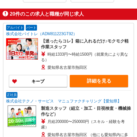
お気軽にご応募ください！
20
件のこの求人と職種が同じ求人
■面接は電話なので私服でOK！
■自宅でできるオンライン面接もあります。
■応募から面接まで最短15分で完了します！
アルバイト
パート
■面接・入社日はご相談に応じます。在職中の方もお気軽にご応募く
株式会社バイトレ（ADM811223GT92）
ださい！
【迷ったらコレ】箱に入れるだけ♪モクモク軽
作業スタッフ
時給1333円〜時給1500円（就業先により異な
る）
愛知県名古屋市熱田区
詳細を見る
キープ
正社員
株式会社テクノ・サービス マニュファクチャリング【愛知県】
製造スタッフ（組立・加工・目視検査・機械操
作など）
月給200000〜250000円（スキル・経験を考
慮）
愛知県名古屋市熱田区 （他にも愛知県内に多