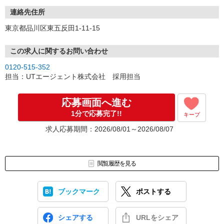
土日祝／9:00〜18:00
連絡先住所
WEBでのご応募は土日でも受付可能ですが、ご連絡は週明けとなり
東京都品川区東五反田1-11-15
ますことをご了承ください。
また、土日もWEBから予約できるURLをSMSでお送りしておりま
す。
この求人に関するお問い合わせ
そちらからの面接予約は可能となりますので、ぜひご利用ください
0120-515-352
ませ。
担当：UTエージェント株式会社 採用担当
「時間がない・・」、「面接地まで遠い・・」という方には
スマホで面接を受けることもできます！
応募画面へ進む
お気軽にご相談ください！
1分で応募完了!!
キープ
※弊社よりお電話を差し上げる場合は、 「0120-332-368」の番号
求人応募期間：2026/08/01～2026/08/07
よりおかけします。
▼電話応募の流れ▼
【1】応募ボタンより応募
閲覧履歴を見る
【2】電話面接またはWEB面接（所要時間15分程度）
【3】選考（面接は電話面接1回のみ！）
ブックマーク
ポストする
【4】内定！
応募後すぐに電話面接も可能です。
シェアする
URLをシェア
面接は履歴書不要＆最短15分程度で完了します。