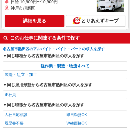
日給 10,900円〜10,900円
神戸市須磨区
詳細を見る
キープ
詳細を見る
とりあえずキープ
職業紹介
株式会社ＭＯＤＥ
組立・軽作業スタッフ
このお仕事に関連する条件で探す
月給22万円〜25.6万円 月収例25.6万円 / 残業
10h / 深夜・その他手当含む 一般物件、レオパレ
名古屋市熱田区のアルバイト・バイト・パートの求人を探す
ス→住み込みでお仕事可能★☆ 綺麗な1R、1Kを
同じ職種から名古屋市熱田区の求人を探す
愛知県名古屋市熱田区
ご用意☆
軽作業・製造・物流すべて
詳細を見る
キープ
製造・組立・加工
同じ雇用形態から名古屋市熱田区の求人を探す
正社員
同じ特徴から名古屋市熱田区の求人を探す
入社日応相談
即日勤務OK
履歴書不要
Web面接OK