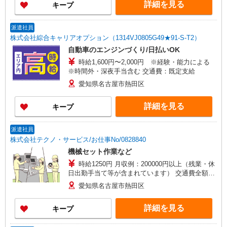
詳細を見る
キープ
派遣社員
株式会社綜合キャリアオプション（1314VJ0805G49★91-S-T2）
自動車のエンジンづくり/日払いOK
時給1,600円〜2,000円 ※経験・能力による
※時間外・深夜手当含む 交通費：既定支給
愛知県名古屋市熱田区
詳細を見る
キープ
派遣社員
株式会社テクノ・サービス/お仕事No/0828840
機械セット作業など
時給1250円 月収例：200000円以上（残業・休
日出勤手当て等が含まれています） 交通費全額支
給
愛知県名古屋市熱田区
詳細を見る
キープ