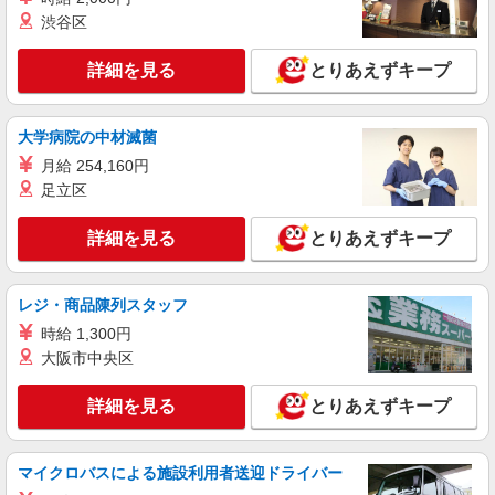
者は10,000円給与UP！
渋谷区
愛知県名古屋市熱田区 勤務詳細：名古屋市熱
田区 通勤方法：徒歩/車/バス/自転車/電車 最寄り
駅：六番町駅から徒歩15分・車4分 ※構内の（無
詳細を見る
とりあえずキープ
料）駐車場利用OK
詳細を見る
キープ
大学病院の中材滅菌
正社員
職業紹介
株式会社リオン
月給 254,160円
医療機器の製造スタッフ
足立区
月給245,000円〜280,000円（経験・能力によ
る）
詳細を見る
とりあえずキープ
愛知県名古屋市熱田区
レジ・商品陳列スタッフ
詳細を見る
キープ
時給 1,300円
大阪市中央区
正社員
職業紹介
株式会社リオン
詳細を見る
とりあえずキープ
アルミサッシの製造スタッフ
月給245,000円〜280,000円（経験・能力によ
る）
マイクロバスによる施設利用者送迎ドライバー
愛知県名古屋市熱田区