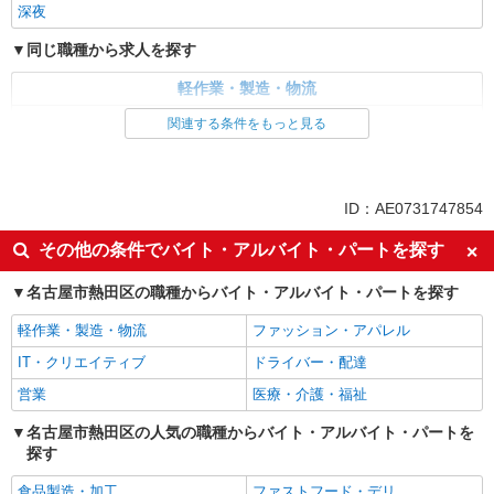
深夜
同じ職種から求人を探す
軽作業・製造・物流
製造・組立・加工
関連する条件をもっと見る
同じ特徴から求人を探す
未経験歓迎
日払い
ID：AE0731747854
上場企業・上場企業のグループ会
車通勤OK
その他の条件でバイト・アルバイト・パートを探す
社
交通費支給
社会保険あり
名古屋市熱田区の職種からバイト・アルバイト・パートを探す
産休・育休取得実績あり
社員登用あり
軽作業・製造・物流
ファッション・アパレル
深夜
IT・クリエイティブ
ドライバー・配達
営業
医療・介護・福祉
名古屋市熱田区の人気の職種からバイト・アルバイト・パートを
探す
食品製造・加工
ファストフード・デリ