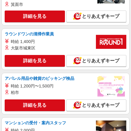
の範囲：会社の定める場所】
箕面市
詳細を見る
とりあえずキープ
詳細を見る
キープ
正社員
ラウンドワンの清掃作業員
UTエージェント株式会社 AGT東海第一CU AGT名古屋エリア 南一番
CL 《Javz1C》
時給 1,400円
組立・加工・検査・機械操作
大阪市城東区
月給：240,000円〜 月収例：325,000円(月給＋
各種手当) ※精勤手当10,000円/月を含む ※2年間
詳細を見る
とりあえずキープ
在籍者は10,000円給与UP！
愛知県名古屋市熱田区 勤務詳細：名古屋市熱
田区 通勤方法：徒歩/車/自転車/バス/電車/バイク
最寄り駅：六番町駅から車4分・徒歩15分 ※構内
アパレル用品や雑貨のピッキング検品
の（無料）駐車場利用OK
詳細を見る
時給 1,200円〜1,500円
キープ
柏市
正社員
UTエージェント株式会社 AGT東海第一CU AGT名古屋エリア 南一番
詳細を見る
とりあえずキープ
CL 《JBAO3C》
組立・検査
マンションの受付・案内スタッフ
月給：240,000円〜 月収例：325,000円(月給＋
各種手当) ※精勤手当1万円/月を含む ※2年間在籍
時給 2,000円