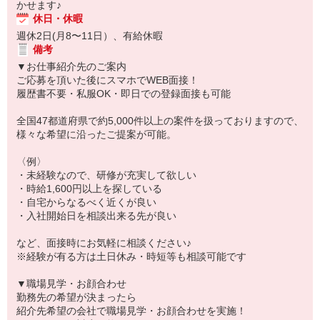
かせます♪
休日・休暇
週休2日(月8〜11日）、有給休暇
備考
▼お仕事紹介先のご案内
ご応募を頂いた後にスマホでWEB面接！
履歴書不要・私服OK・即日での登録面接も可能
全国47都道府県で約5,000件以上の案件を扱っておりますので、
様々な希望に沿ったご提案が可能。
〈例〉
・未経験なので、研修が充実して欲しい
・時給1,600円以上を探している
・自宅からなるべく近くが良い
・入社開始日を相談出来る先が良い
など、面接時にお気軽に相談ください♪
※経験が有る方は土日休み・時短等も相談可能です
▼職場見学・お顔合わせ
勤務先の希望が決まったら
紹介先希望の会社で職場見学・お顔合わせを実施！