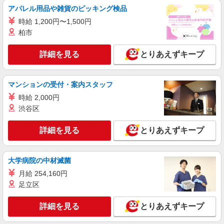
スマホ携帯販売【エーユー】
アパレル用品や雑貨のピッキング検品
月給273200円〜 ※残業手当別途支給 ※研修期
時給 1,200円〜1,500円
間6か月・時給1550円〜 ★交通費別途支給（規定
あり） ゜+゜・。○。・゜+゜・。○。・゜+゜ 入
柏市
愛知県春日井市の家電量販店
社祝い金10万円支給(規定有) お友達を紹介頂くと,
インセンティブ支給(規定有) ゜・。○。・゜
詳細を見る
とりあえずキープ
詳細を見る
キープ
+゜・。○。・゜+゜
紹介予定派遣
マンションの受付・案内スタッフ
株式会社シエロ
時給 2,000円
【楽天モバイル】の携帯販売スタッフ
渋谷区
月給245250円〜 ※残業代支給 ★交通費別途支
給（規定あり） ゜+゜・。○。・゜+゜・。
詳細を見る
とりあえずキープ
○。・゜+゜ 入社祝い金10万円支給(規定有) お友達
愛知県春日井市の楽天モバイルショップ
を紹介頂くと, インセンティブ支給(規定有) ゜・。
○。・゜+゜・。○。・゜+゜
詳細を見る
キープ
大学病院の中材滅菌
月給 254,160円
派遣社員
足立区
株式会社シエロ
【ソフトバンク】の店舗スタッフ
詳細を見る
とりあえずキープ
時給1500円〜1600円（経験・能力による） ※
残業代支給 ★交通費別途支給（規定あり） ゜