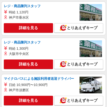
+゜・。○。・゜+゜・。○。・゜+゜ 入社祝い金10
愛知県春日井市のsoftbankショップ
レジ・商品陳列スタッフ
万円支給(規定有) お友達を紹介頂くと, インセンテ
時給 1,120円
ィブ支給(規定有) ★月2回払い・週払い可能（規程
詳細を見る
キープ
有）★ ゜・。○。・゜+゜・。○。・゜+゜
神戸市垂水区
派遣社員
詳細を見る
とりあえずキープ
株式会社シエロ
【ワイモバイル】の店舗スタッフ
レジ・商品陳列スタッフ
時給1500円〜1600円（経験・能力による） ※
残業代支給 ★交通費別途支給（規定あり） ゜
時給 1,300円
+゜・。○。・゜+゜・。○。・゜+゜ 入社祝い金10
愛知県春日井市のY！mobileショップ
大阪市中央区
万円支給(規定有) お友達を紹介頂くと, インセンテ
ィブ支給(規定有) ★月2回払い・週払い可能（規程
詳細を見る
詳細を見る
とりあえずキープ
キープ
有）★ ゜・。○。・゜+゜・。○。・゜+゜
マイクロバスによる施設利用者送迎ドライバー
日給 10,900円〜10,900円
神戸市須磨区
詳細を見る
とりあえずキープ