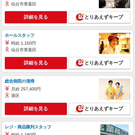
愛知県春日井市の家電量販店
仙台市青葉区
社祝い金10万円支給(規定有) お友達を紹介頂くと,
インセンティブ支給(規定有) ゜・。○。・゜
詳細を見る
キープ
+゜・。○。・゜+゜
詳細を見る
とりあえずキープ
紹介予定派遣
株式会社シエロ
ホールスタッフ
【ワイモバイル】の店舗スタッフ
時給 1,150円
月給245000円〜322000円＋時間外手当（経
仙台市青葉区
験・能力による） ※ソフトバンク認定資格を取得
すると資格手当が追加支給されます（待遇参照）
愛知県春日井市のY!mobileショップ
詳細を見る
とりあえずキープ
※時間外手当は別途全額支給（1分単位）賞与年2
回（6月・12月）昇給年1回（7月） ★交通費別途
詳細を見る
キープ
支給（規定あり） ゜+゜・。○。・゜+゜・。
総合病院の清掃
○。・゜+゜ 入社祝い金10万円支給(規定有) お友達
を紹介頂くと, インセンティブ支給(規定有) ゜・。
月給 257,400円
派遣社員
○。・゜+゜・。○。・゜+゜
株式会社シエロ
港区
携帯販売スタッフ【au】
詳細を見る
とりあえずキープ
月給273200円〜 ※残業手当別途支給 ※研修期
間6か月・時給1550円〜 ★交通費別途支給（規定
あり） ゜+゜・。○。・゜+゜・。○。・゜+゜ 入
愛知県春日井市の家電量販店
社祝い金10万円支給(規定有) お友達を紹介頂くと,
レジ・商品陳列スタッフ
インセンティブ支給(規定有) ゜・。○。・゜
時給 1,180円