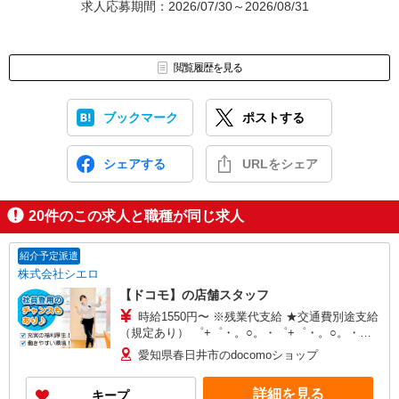
求人応募期間：2026/07/30～2026/08/31
閲覧履歴を見る
ブックマーク
ポストする
シェアする
URLをシェア
20
件のこの求人と職種が同じ求人
紹介予定派遣
株式会社シエロ
【ドコモ】の店舗スタッフ
時給1550円〜 ※残業代支給 ★交通費別途支給
（規定あり） ゜+゜・。○。・゜+゜・。○。・゜
+゜ 入社祝い金10万円支給(規定有) お友達を紹介
愛知県春日井市のdocomoショップ
頂くと, インセンティブ支給(規定有) ★月2回払
い・週払い可能（規程有）★ ゜・。○。・゜
詳細を見る
キープ
+゜・。○。・゜+゜