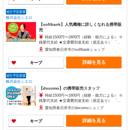
紹介予定派遣
株式会社シエロ
【softbank】人気機種に詳しくなれる携帯販
売
時給1500円〜1800円（経験・能力による） ※
残業代支給 ★交通費別途支給（規定あり） ゜
+゜・。○。・゜+゜・。○。・゜+゜ 入社祝い金10
愛知県春日井市のsoftbankショップ
万円支給(規定有) お友達を紹介頂くと, インセンテ
ィブ支給(規定有) ★月2回払い・週払い可能（規程
詳細を見る
キープ
有）★ ゜・。○。・゜+゜・。○。・゜+゜
紹介予定派遣
株式会社シエロ
【docomo】の携帯販売スタッフ
時給1500円〜1800円（経験・能力による） ※
残業代支給 ★交通費別途支給（規定あり） ゜
+゜・。○。・゜+゜・。○。・゜+゜ 入社祝い金10
愛知県春日井市のdocomoショップ
万円支給(規定有) お友達を紹介頂くと, インセンテ
ィブ支給(規定有) ★月2回払い・週払い可能（規程
詳細を見る
キープ
有）★ ゜・。○。・゜+゜・。○。・゜+゜