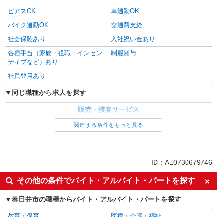
ピアスOK
車通勤OK
バイク通勤OK
交通費支給
社会保険あり
入社祝い金あり
各種手当（家族・役職・インセン
制服貸与
ティブなど）あり
社員登用あり
同じ職種から求人を探す
販売・接客サービス
家電・携帯販売
関連する条件をもっと見る
同じ特徴から求人を探す
未経験歓迎
ミドル（40代～）活躍中
ID：AE0730679746
英語が活かせる
ボーナス・賞与あり
その他の条件でバイト・アルバイト・パートを探す
車通勤OK
交通費支給
春日井市の職種からバイト・アルバイト・パートを探す
社会保険あり
社員登用あり
教育・保育
医療・介護・福祉