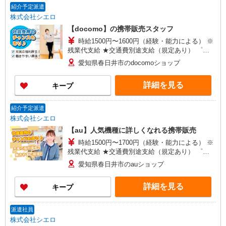
紹介予定派遣
株式会社シエロ
【docomo】の携帯販売スタッフ
時給1500円〜1600円（経験・能力による） ※
残業代支給 ★交通費別途支給（規定あり） ゜
+゜・。○。・゜+゜・。○。・゜+゜ 入社祝い金10
愛知県春日井市のdocomoショップ
万円支給(規定有) お友達を紹介頂くと, インセンテ
ィブ支給(規定有) ★月2回払い・週払い可能（規程
詳細を見る
キープ
有）★ ゜・。○。・゜+゜・。○。・゜+゜
紹介予定派遣
株式会社シエロ
【au】人気機種に詳しくなれる携帯販売
時給1500円〜1700円（経験・能力による） ※
残業代支給 ★交通費別途支給（規定あり） ゜
+゜・。○。・゜+゜・。○。・゜+゜ 入社祝い金10
愛知県春日井市のauショップ
万円支給(規定有) お友達を紹介頂くと, インセンテ
ィブ支給(規定有) ★月2回払い・週払い可能（規程
詳細を見る
キープ
有）★ ゜・。○。・゜+゜・。○。・゜+゜
派遣社員
株式会社シエロ