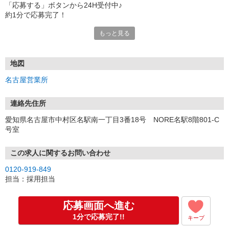
「応募する」ボタンから24H受付中♪
約1分で応募完了！
もっと見る
■電話応募の場合
電話応募も歓迎！（受付:10:00〜20:00）
土日祝も受付中♪
地図
【選考フロー】
名古屋営業所
①応募から3営業日を目安に、メールorお電話でご連絡します。
②面接日時を決定！「0120」から始まる電話番号からご連絡します
★スマホでWEB面接（LINEなど）・出張面接・事務所面接と選べま
連絡先住所
す
愛知県名古屋市中村区名駅南一丁目3番18号 NORE名駅8階801-C
③面接実施（履歴書不要）
号室
④勤務開始（スタート日は応相談）
※ご希望があれば、職場見学の調整もOKです！
この求人に関するお問い合わせ
お気軽にご応募ください♪
0120-919-849
担当：採用担当
応募画面へ進む
1分で応募完了!!
キープ