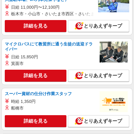
派遣社員
株式会社シエロ
日給 11,000円〜12,100円
栃木市・小山市・さいたま市西区・さいたま市岩槻区・久喜市・
スマホ携帯販売【ソフトバンク】
時給1600円〜 ※別途インセンティブ、職能評
詳細を見る
とりあえずキープ
価制度あり ※残業代支給 ★交通費別途支給（規定
あり） ゜+゜・。○。・゜+゜・。○。・゜+゜ 入
愛知県春日井市の家電量販店
社祝い金10万円支給(規定有) お友達を紹介頂くと,
インセンティブ支給(規定有) ★月2回払い・週払い
マイクロバスにて教習所に通う生徒の送迎ドラ
詳細を見る
キープ
可能（規程有）★ ゜・。○。・゜+゜・。○。・゜
イバー
+゜
日給 15,850円
紹介予定派遣
箕面市
株式会社シエロ
携帯販売スタッフ【au】
詳細を見る
とりあえずキープ
月給273200円〜 ※残業手当別途支給 ※研修期
間6か月・時給1550円〜 ★交通費別途支給（規定
あり） ゜+゜・。○。・゜+゜・。○。・゜+゜ 入
スーパー資材の仕分け作業スタッフ
愛知県春日井市の家電量販店
社祝い金10万円支給(規定有) お友達を紹介頂くと,
時給 1,350円
インセンティブ支給(規定有) ゜・。○。・゜
詳細を見る
船橋市
キープ
+゜・。○。・゜+゜
詳細を見る
とりあえずキープ
紹介予定派遣
株式会社シエロ