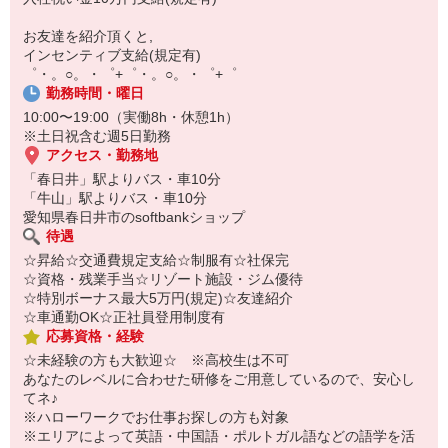
自宅に居ながらスマホでカンタン面接OK！
オンライン面談なのでスピード対応。
お友達を紹介頂くと,
即日登録もOK♪
インセンティブ支給(規定有)
゜・。○。・゜+゜・。○。・゜+゜
気になった方はお気軽にご相談ください！
勤務時間・曜日
10:00〜19:00（実働8h・休憩1h）
※土日祝含む週5日勤務
アクセス・勤務地
「春日井」駅よりバス・車10分
「牛山」駅よりバス・車10分
愛知県春日井市のsoftbankショップ
待遇
☆昇給☆交通費規定支給☆制服有☆社保完
☆資格・残業手当☆リゾート施設・ジム優待
☆特別ボーナス最大5万円(規定)☆友達紹介
☆車通勤OK☆正社員登用制度有
応募資格・経験
☆未経験の方も大歓迎☆ ※高校生は不可
あなたのレベルに合わせた研修をご用意しているので、安心し
てネ♪
※ハローワークでお仕事お探しの方も対象
※エリアによって英語・中国語・ポルトガル語などの語学を活