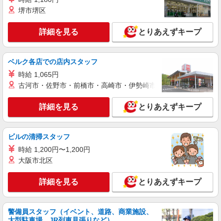
詳細を見る
キープ
+゜・。○。・゜+゜
堺市堺区
派遣社員
詳細を見る
とりあえずキープ
株式会社シエロ
【ワイモバイル】の店舗スタッフ
月給245000円〜322000円＋時間外手当（経
ベルク各店での店内スタッフ
験・能力による） ※ソフトバンク認定資格を取得
時給 1,065円
すると資格手当が追加支給されます（待遇参照）
愛知県春日井市のY!mobileショップ
※時間外手当は別途全額支給（1分単位）賞与年2
古河市・佐野市・前橋市・高崎市・伊勢崎市・太田市・館林市・
回（6月・12月）昇給年1回（7月） ★交通費別途
詳細を見る
キープ
支給（規定あり） ゜+゜・。○。・゜+゜・。
詳細を見る
とりあえずキープ
○。・゜+゜ 入社祝い金10万円支給(規定有) お友達
を紹介頂くと, インセンティブ支給(規定有) ゜・。
派遣社員
○。・゜+゜・。○。・゜+゜
株式会社シエロ
ビルの清掃スタッフ
【ドコモ】の店舗スタッフ
時給 1,200円〜1,200円
時給1550円〜 ※残業代支給 ★交通費別途支給
大阪市北区
（規定あり） ゜+゜・。○。・゜+゜・。○。・゜
+゜ 入社祝い金10万円支給(規定有) お友達を紹介
愛知県春日井市のdocomoショップ
詳細を見る
とりあえずキープ
頂くと, インセンティブ支給(規定有) ★月2回払
い・週払い可能（規程有）★ ゜・。○。・゜
詳細を見る
キープ
+゜・。○。・゜+゜
警備員スタッフ（イベント、道路、商業施設、
大型駐車場、JR列車見張りなど）