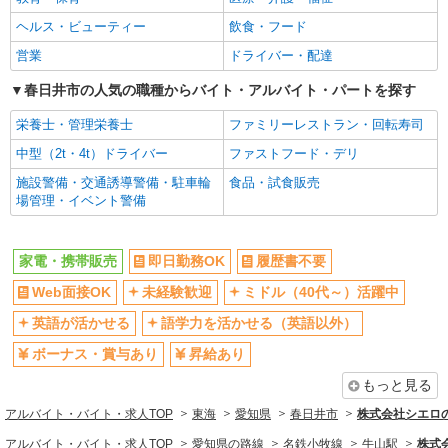
ヘルス・ビューティー
飲食・フード
営業
ドライバー・配達
春日井市の人気の職種からバイト・アルバイト・パートを探す
栄養士・管理栄養士
ファミリーレストラン・回転寿司
中型（2t・4t）ドライバー
ファストフード・デリ
施設警備・交通誘導警備・駐車輪
食品・試食販売
場管理・イベント警備
家電・携帯販売
即日勤務OK
履歴書不要
Web面接OK
未経験歓迎
ミドル（40代～）活躍中
英語が活かせる
語学力を活かせる（英語以外）
ボーナス・賞与あり
昇給あり
もっと見る
アルバイト・バイト・求人TOP
東海
愛知県
春日井市
株式会社シエロ
アルバイト・バイト・求人TOP
愛知県の路線
名鉄小牧線
牛山駅
株式