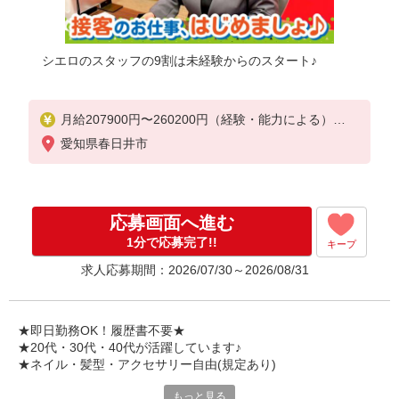
シエロのスタッフの9割は未経験からのスタート♪
月給207900円〜260200円（経験・能力による）
資格手当（1〜6万円）賞与年2回（6月・12月・実績
愛知県春日井市
最高5.4カ月分）
未経験から入社半年で年収400万円以上への昇給実績
あり
※残業代支給
応募画面へ進む
★交通費別途支給（規定あり）
1分で応募完了!!
キープ
゜+゜・。○。・゜+゜・。○。・゜+゜
求人応募期間：2026/07/30～2026/08/31
入社祝い金10万円支給(規定有)
お友達を紹介頂くと,
インセンティブ支給(規定有)
★即日勤務OK！履歴書不要★
゜・。○。・゜+゜・。○。・゜+゜
★20代・30代・40代が活躍しています♪
★ネイル・髪型・アクセサリー自由(規定あり)
もっと見る
各キャリアの新機種が特別価格で購入OK！！