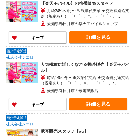
【楽天モバイル】の携帯販売スタッフ
月給245250円〜 ※残業代支給 ★交通費別途支
給（規定あり） ゜+゜・。○。・゜+゜・。
○。・゜+゜ 入社祝い金10万円支給(規定有) お友達
愛知県春日井市の楽天モバイルショップ
を紹介頂くと, インセンティブ支給(規定有) ゜・。
○。・゜+゜・。○。・゜+゜
詳細を見る
キープ
紹介予定派遣
株式会社シエロ
人気機種に詳しくなれる携帯販売【楽天モバイ
ル】
時給1450円〜 ※残業代支給 ★交通費別途支給
（規定あり） ゜+゜・。○。・゜+゜・。○。・゜
+゜ 入社祝い金10万円支給(規定有) お友達を紹介
愛知県春日井市の家電量販店
頂くと, インセンティブ支給(規定有) ★月2回払
い・週払い可能（規程有）★ ゜・。○。・゜
詳細を見る
キープ
+゜・。○。・゜+゜
紹介予定派遣
株式会社シエロ
携帯販売スタッフ【au】