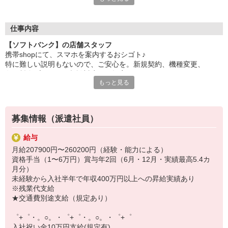
自分だけじゃなくって、
家族や友人にも適用されます！
仕事内容
さらに！各種リゾート施設やスポーツジムなどが
【ソフトバンク】の店舗スタッフ
特別割引価格でご利用可能☆
携帯shopにて、スマホを案内するおシゴト♪
お得に過ごしたいあなたの味方です♪
特に難しい説明もないので、ご安心を。新規契約、機種変更、
各種料金プランのご相談対応・ご提案などをお願いします。
【選べるお仕事いろいろ】
もっと見る
￣￣￣￣￣￣￣￣￣￣￣
初めての方でも安心♪
▼オフィスワーク
あなた専属のコーディネーターが親切・丁寧にフォローするので、
事務、経理、データ入力、コールセンター、受付
満足度◎
▼工場・製造・軽作業系
募集情報（派遣社員）
機械/食品製造・梱包・仕分け・加工・組立・検査
■携帯やインターネット販売業務
▼美容系
給与
docomo(ドコモ)/au(エーユー)・KDDI/softbank(ソフトバンク)など
眉毛サロンのアイブロウ・ネイリスト・エステ
月給207900円〜260200円（経験・能力による）
の大手キャリアから
▼営業・販売
資格手当（1〜6万円）賞与年2回（6月・12月・実績最高5.4カ
ワイモバイル(Y!mobille)、楽天モバイル、UQなど格安スマホまで幅
法人営業・アパレル販売・個別指導塾・人材紹介
月分）
広く紹介可能♪
▼人気案件も多数♪
未経験から入社半年で年収400万円以上への昇給実績あり
人気のApple（アップル）店舗もございます！
短期・期間限定・オープニング・官公庁案件
※残業代支給
上場/優良/大手企業など
★交通費別途支給（規定あり）
【スマホ面接実施中】
゜+゜・。○。・゜+゜・。○。・゜+゜
￣￣￣￣￣￣￣￣￣
入社祝い金10万円支給(規定有)