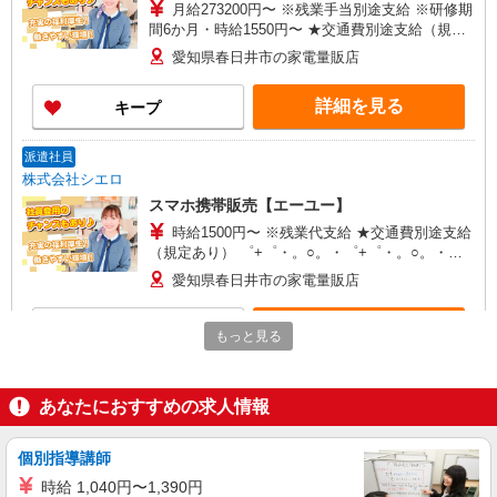
月給273200円〜 ※残業手当別途支給 ※研修期
間6か月・時給1550円〜 ★交通費別途支給（規定
あり） ゜+゜・。○。・゜+゜・。○。・゜+゜ 入
愛知県春日井市の家電量販店
社祝い金10万円支給(規定有) お友達を紹介頂くと,
インセンティブ支給(規定有) ゜・。○。・゜
詳細を見る
キープ
+゜・。○。・゜+゜
派遣社員
株式会社シエロ
スマホ携帯販売【エーユー】
時給1500円〜 ※残業代支給 ★交通費別途支給
（規定あり） ゜+゜・。○。・゜+゜・。○。・゜
+゜ 入社祝い金10万円支給(規定有) お友達を紹介
愛知県春日井市の家電量販店
頂くと, インセンティブ支給(規定有) ★月2回払
い・週払い可能（規程有）★ ゜・。○。・゜
詳細を見る
キープ
+゜・。○。・゜+゜
もっと見る
派遣社員
株式会社シエロ
あなたにおすすめの求人情報
携帯販売スタッフ【au】
月給273200円〜 ※残業手当別途支給 ※研修期
個別指導講師
間6か月・時給1550円〜 ★交通費別途支給（規定
時給 1,040円〜1,390円
あり） ゜+゜・。○。・゜+゜・。○。・゜+゜ 入