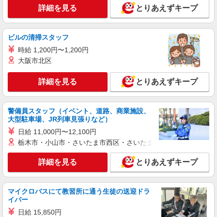
詳細を見る
とりあえずキープ
派遣社員
株式会社kotrio /●SZ-H-2068157
毎日通うのが楽しみになる＊ホテルのような美
ビルの清掃スタッフ
しいサ高住のSTAFF
時給 1,200円〜1,200円
時給1500円〜2125円 ＜日払い有/週払い有/交
大阪市北区
通費全支給(ガソリン代含む)＞
豊橋市内
詳細を見る
とりあえずキープ
詳細を見る
キープ
警備員スタッフ（イベント、道路、商業施設、
派遣社員
大型駐車場、JR列車見張りなど）
株式会社kotrio /●SZ-H-2014972
日給 11,000円〜12,100円
小池駅★未経験OKの人間関係に悩まない職場
栃木市・小山市・さいたま市西区・さいたま市岩槻区・久喜市・
へ★サ高住スタッフ
時給1500円〜2125円 ＜日払い有/週払い有/交
詳細を見る
とりあえずキープ
通費全支給(ガソリン代含む)＞
豊橋市内
マイクロバスにて教習所に通う生徒の送迎ドラ
イバー
詳細を見る
キープ
日給 15,850円