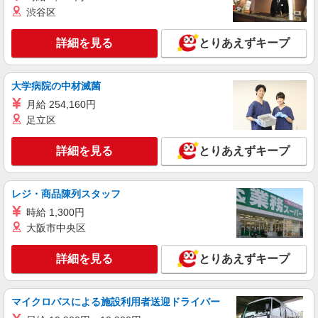
派遣社員
渋谷区
株式会社kotrio /●SZ-H-1953819
豊橋駅｜シニア向けマンションでの生活サポー
詳細を見る
とりあえずキープ
ト・フロアの巡回
時給1500円〜2125円 ＜日払い有/週払い有/交
通費全支給(ガソリン代含む)＞
大学病院の中材滅菌
豊橋市内 最寄り駅：豊橋
月給 254,160円
足立区
詳細を見る
キープ
詳細を見る
とりあえずキープ
派遣社員
株式会社kotrio /●SZ-H-1869281
高収入★日収1.2万〜！シニア向けマンション
レジ・商品陳列スタッフ
STAFF＠車椅子補助等
時給 1,300円
時給1500円〜2125円 ＜日払い有/週払い有/交
大阪市中央区
通費全支給(ガソリン代含む)＞
豊橋市内
詳細を見る
とりあえずキープ
詳細を見る
キープ
マイクロバスによる施設利用者送迎ドライバー
派遣社員