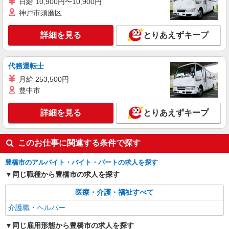
日給 10,900円〜10,900円
株式会社kotrio /●SZ-H-1954095
神戸市須磨区
豊橋*デイでの生活補助☆新たなスキルを身に
つけて長く働く♪
詳細を見る
とりあえずキープ
時給1500円〜2150円 ＜日払い有/週払い有/交
通費全支給(ガソリン代含む)＞
豊橋市内 最寄り駅：豊橋
代務運転士
月給 253,500円
詳細を見る
キープ
豊中市
派遣社員
詳細を見る
とりあえずキープ
株式会社kotrio /●SZ-H-2099400
レア＊欠員により急募！シニア向けマンション
このお仕事に関連する条件で探す
で生活サポート
時給1500円〜2125円 ＜日払い有/週払い有/交
豊橋市のアルバイト・バイト・パートの求人を探す
通費全支給(ガソリン代含む)＞
同じ職種から豊橋市の求人を探す
最寄り駅：豊橋
医療・介護・福祉すべて
詳細を見る
キープ
介護職・ヘルパー
同じ雇用形態から豊橋市の求人を探す