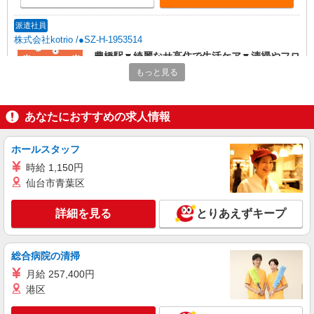
派遣社員
株式会社kotrio /●SZ-H-1953514
豊橋駅▼綺麗なサ高住で生活ケア▼清掃やフロ
アの巡回など
もっと見る
時給1500円〜2125円 ＜日払い有/週払い有/交
通費全支給(ガソリン代含む)＞
あなたにおすすめの求人情報
豊橋市内 最寄り駅：豊橋
詳細を見る
キープ
ホールスタッフ
時給 1,150円
派遣社員
仙台市青葉区
株式会社kotrio /●SZ-H-2067632
向かう先は笑顔の待つ場所！デイサービスのサ
詳細を見る
とりあえずキープ
ポート＆送迎STAFF
時給1500円〜2125円 ＜日払い有/週払い有/交
通費全支給(ガソリン代含む)＞
総合病院の清掃
豊橋市内 最寄り駅：豊橋
月給 257,400円
港区
詳細を見る
キープ