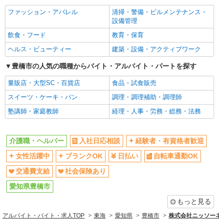
ファッション・アパレル
清掃・警備・ビルメンテナンス・
設備管理
飲食・フード
教育・保育
ヘルス・ビューティー
建築・設備・アクティブワーク
豊橋市の人気の職種からバイト・アルバイト・パートを探す
量販店・大型SC・百貨店
食品・試食販売
スイーツ・ケーキ・パン
調理・調理補助・調理師
塾講師・家庭教師
経理・人事・労務・総務・法務
介護職・ヘルパー
入社日応相談
経験者・有資格者歓迎
女性活躍中
ブランクOK
日払い
自転車通勤OK
交通費支給
社会保険あり
愛知県豊橋市
もっと見る
アルバイト・バイト・求人TOP
東海
愛知県
豊橋市
株式会社ニッソー