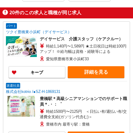
20
件のこの求人と職種が同じ求人
パート
ツクイ豊橋東小浜町（デイサービス）
デイサービス 介護スタッフ（ケアクルー）
時給1,140円〜1,589円 ★土日祝日は時給100円
アップ！ ※給与幅は資格・経験等による
愛知県豊橋市東小浜町33
詳細を見る
キープ
派遣社員
株式会社kotrio /●SZ-H-1869131
豊橋駅＊高級シニアマンションでのサポート職
員＊.・：゜
時給1500円〜2125円 ＜日払い有/週払い有/交
通費全支給(ガソリン代含む)＞
豊橋市内 最寄り駅：豊橋