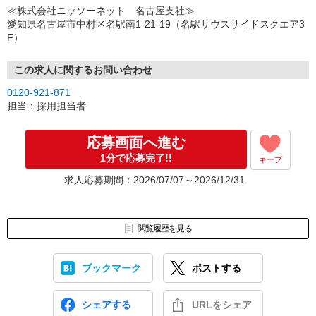
↓
≪株式会社ニッソーネット 名古屋支社≫
（3）選考・お仕事のご案内
愛知県名古屋市中村区名駅南1-21-19（名駅サウスサイドスクエア3
↓
F）
（4）就業開始
※紹介予定派遣・職業紹介などで、正職員登用前提でのお仕事も可
能です。
この求人に関するお問い合わせ
0120-921-871
担当：採用担当者
応募画面へ進む
1分で応募完了!!
キープ
求人応募期間：2026/07/07～2026/12/31
閲覧履歴を見る
ブックマーク
ポストする
シェアする
URLをシェア