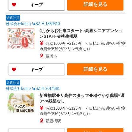
詳細を見る
キープ
派遣社員
株式会社kotrio /●SZ-H-1869310
4月からお仕事スタート♪高級シニアマンショ
ンSTAFF＠柳生橋駅
時給1500円〜2125円 ＜日払い有/週払い有/交
通費全支給(ガソリン代含む)＞
豊橋市
詳細を見る
キープ
派遣社員
株式会社kotrio /●SZ-H-2014561
新豊橋駅◆サ高住スタッフ◆穏やかな職場×週
3〜×残業なし
時給1500円〜2125円 ＜日払い有/週払い有/交
通費全支給(ガソリン代含む)＞
新豊橋駅