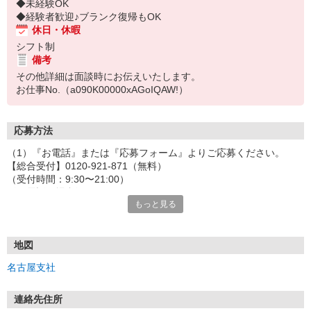
◆未経験OK
◆経験者歓迎♪ブランク復帰もOK
休日・休暇
シフト制
備考
その他詳細は面談時にお伝えいたします。
お仕事No.（a090K00000xAGoIQAW!）
応募方法
（1）『お電話』または『応募フォーム』よりご応募ください。
【総合受付】0120-921-871（無料）
（受付時間：9:30〜21:00）
〈お電話の場合〉
もっと見る
「e-aidemを見て」とお伝えいただけるとスムーズです。
〈応募フォームからご応募の場合〉
当社担当者から連絡させていただきます。
◎応募フォームからのご応募は24時間受付中です！
地図
↓
名古屋支社
（2）面談・登録の実施
お電話でのカンタン登録面談や来社登録面談を実施しております。
ご都合のよいお日にちをお聞かせください。
連絡先住所