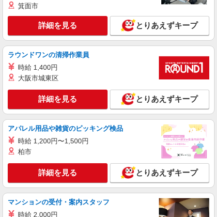
箕面市
派遣社員
株式会社kotrio /●SZ-H-2006379
詳細を見る
とりあえずキープ
<小池駅>高時給&シフト柔軟でいいとこ取り♪
サ高住の補助STAFF
時給1500円〜2125円 ＜日払い有/週払い有/交
ラウンドワンの清掃作業員
通費全支給(ガソリン代含む)＞
時給 1,400円
豊橋市内
大阪市城東区
詳細を見る
キープ
詳細を見る
とりあえずキープ
派遣社員
株式会社kotrio /●SZ-H-2006385
アパレル用品や雑貨のピッキング検品
<新豊橋駅>高時給&シフト柔軟でいいとこ取り
時給 1,200円〜1,500円
♪サ高住の補助STAFF
柏市
時給1500円〜2125円 ＜日払い有/週払い有/交
通費全支給(ガソリン代含む)＞
詳細を見る
とりあえずキープ
新豊橋駅
詳細を見る
キープ
マンションの受付・案内スタッフ
時給 2,000円