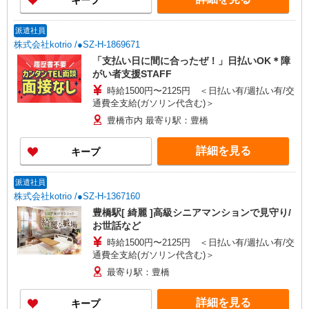
キープ
派遣社員
株式会社kotrio /●SZ-H-1869671
「支払い日に間に合ったぜ！」日払いOK＊障
がい者支援STAFF
時給1500円〜2125円 ＜日払い有/週払い有/交
通費全支給(ガソリン代含む)＞
豊橋市内 最寄り駅：豊橋
詳細を見る
キープ
派遣社員
株式会社kotrio /●SZ-H-1367160
豊橋駅[ 綺麗 ]高級シニアマンションで見守り/
お世話など
時給1500円〜2125円 ＜日払い有/週払い有/交
通費全支給(ガソリン代含む)＞
最寄り駅：豊橋
詳細を見る
キープ