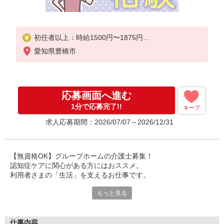
初任者以上：時給1500円〜1875円
無資格の方：時給1400円〜1750円
愛知県豊橋市
応募画面へ進む
1分で応募完了!!
キープ
求人応募期間：2026/07/07～2026/12/31
【無資格OK】グループホームの介護士募集！
認知症ケアに関心がある方にはおススメ。
利用者さまの「生活」を支えるお仕事です。
少人数制なので寄り添ったケアができます。
もっと見る
無資格から正社員も可能！
安心の研修制度でイチから学べます。
利用者さまの生活全般のサポート。
仕事内容