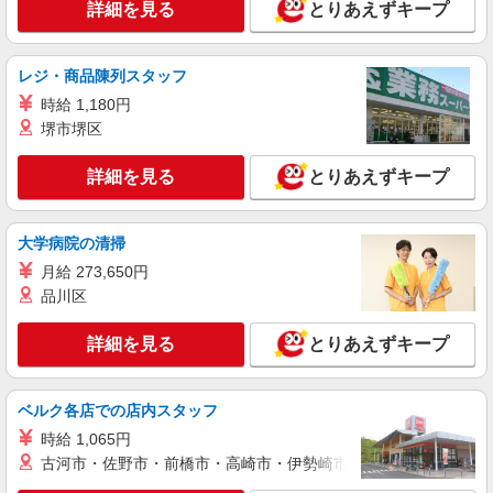
詳細を見る
とりあえずキープ
派遣社員
株式会社kotrio /●SZ-H-1869050
レジ・商品陳列スタッフ
豊橋駅近く★シニア向け住宅での見守り・生活
サポートなど★
時給 1,180円
時給1500円〜2125円 ＜日払い有/週払い有/交
堺市堺区
通費全支給(ガソリン代含む)＞
豊橋市内 最寄り駅：豊橋
詳細を見る
とりあえずキープ
詳細を見る
キープ
大学病院の清掃
月給 273,650円
派遣社員
株式会社kotrio /●SZ-H-2006374
品川区
<豊橋駅>高時給&シフト柔軟でいいとこ取り♪
サ高住の補助STAFF
詳細を見る
とりあえずキープ
時給1500円〜2125円 ＜日払い有/週払い有/交
通費全支給(ガソリン代含む)＞
ベルク各店での店内スタッフ
豊橋市内 最寄り駅：豊橋
時給 1,065円
古河市・佐野市・前橋市・高崎市・伊勢崎市・太田市・館林市・
詳細を見る
キープ