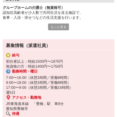
あなたのアイデアや工夫が活かせます。
グループホームの介護士（無資格可）
資格取得も積極的に支援いたします。
認知症高齢者が少人数で共同生活を送る施設で、
働く意欲があれば資格は不問！
食事・入浴・排せつなどの生活支援を行います。
資格がなくても働けますが、
温かいチームの一員になりませんか？
もっと見る
認知症ケアの理解やコミュニケーション力が重要です◎
人柄重視の採用を行っています。
まずはお気軽にお問い合わせください！
家庭的な雰囲気の中で利用者と密に関わるため、
人柄や思いやりが重視されます♪
募集情報（派遣社員）
給与
初任者以上：時給1500円〜1875円
無資格の方：時給1400円〜1750円
勤務時間・曜日
7:00〜16:00（休憩1時間／実働8時間）
9:00〜18:00（休憩1時間／実働8時間）
17:00〜9:00（休憩1時間／実働15時間）
週5日
アクセス・勤務地
JR東海道本線 「豊橋」駅 車8分
愛知県豊橋市
待遇