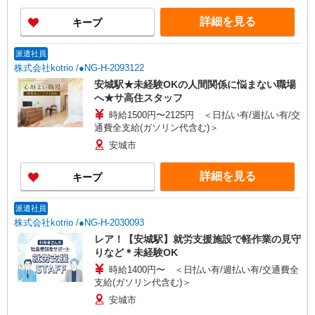
詳細を見る
キープ
派遣社員
株式会社kotrio /●NG-H-2093122
安城駅★未経験OKの人間関係に悩まない職場
へ★サ高住スタッフ
時給1500円〜2125円 ＜日払い有/週払い有/交
通費全支給(ガソリン代含む)＞
安城市
詳細を見る
キープ
派遣社員
株式会社kotrio /●NG-H-2030093
レア！【安城駅】就労支援施設で軽作業の見守
りなど＊未経験OK
時給1400円〜 ＜日払い有/週払い有/交通費全
支給(ガソリン代含む)＞
安城市