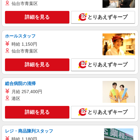
仙台市青葉区
詳細を見る
キープ
詳細を見る
とりあえずキープ
派遣社員
株式会社kotrio /●NG-H-1992427
個別ケア重視！高級シニア住宅で巡回やケアな
ホールスタッフ
ど＊安城駅/日払いOK
時給 1,150円
時給1500円〜2125円 ＜日払い有/週払い有/交
仙台市青葉区
通費全支給(ガソリン代含む)＞
安城市
詳細を見る
とりあえずキープ
詳細を見る
キープ
総合病院の清掃
派遣社員
月給 257,400円
株式会社ブレイブ（マイナビグループ）/MD23
港区
介護スタッフ ◆デイサービス、サービス付き
高齢者向け住宅、グループホームなど様々な勤
詳細を見る
とりあえずキープ
務先から選べます。
未経験：時給1400〜1600円（資格・経験によ
る） 経験者：時給1600〜1800円（資格・経験によ
る） ◎月収例 時給1800円×1日8時間×22日（週5
愛知県安城市 【最寄駅】 ◆各線「新安城駅」
レジ・商品陳列スタッフ
日）＝31万6800円 ◆昇給あり ◆支払い方法 ※日
◆各線「三河安城駅」 ◆JR東海道本線「安城駅」
払い/週払い/月払い対応も可能です。詳しくは面談
時給 1,180円
★その他、近隣に多数勤務地あります！