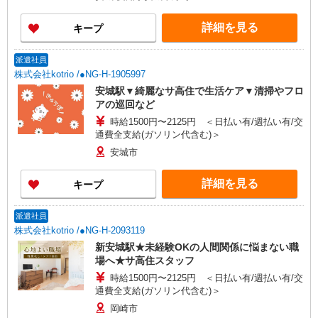
彰金 〇年末年始勤務手当
詳細を見る
キープ
派遣社員
株式会社kotrio /●NG-H-1905997
安城駅▼綺麗なサ高住で生活ケア▼清掃やフロ
アの巡回など
時給1500円〜2125円 ＜日払い有/週払い有/交
通費全支給(ガソリン代含む)＞
安城市
詳細を見る
キープ
派遣社員
株式会社kotrio /●NG-H-2093119
新安城駅★未経験OKの人間関係に悩まない職
場へ★サ高住スタッフ
時給1500円〜2125円 ＜日払い有/週払い有/交
通費全支給(ガソリン代含む)＞
岡崎市