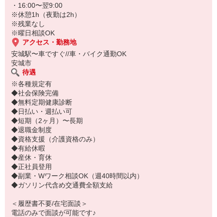
※初任者研修をお持ちの方
・16:00〜翌9:00
[例]時給1500円×6h＋1875円×6h＋2250円×3h（深夜手当、残業手当
※休憩1h（夜勤は2h）
を含む）
※残業なし
※曜日相談OK
アクセス・勤務地
安城駅〜車ですぐ//車・バイク通勤OK
安城市
待遇
※各種規定有
◆社会保険完備
◆無料定期健康診断
◆日払い・週払い可
◆短期（2ヶ月）〜長期
◆退職金制度
◆資格支援（介護資格のみ）
◆有給休暇
◆産休・育休
◆正社員登用
◆副業・Wワーク相談OK（週40時間以内）
◆ガソリン代含め交通費全額支給
＜履歴書不要/在宅面談＞
電話のみで面談が可能です♪