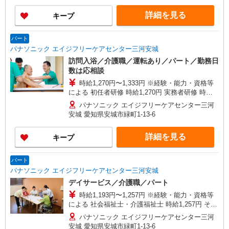
しできます！
詳細を見る
キープ
パート
パナソニック エイジフリーケアセンター三河安城
訪問入浴／介護職／運転あり／パート／勤務日
数は応相談
時給1,270円〜1,333円 ※経験・能力・資格等
による 初任者研修 時給1,270円 実務者研修 時給
1,270円 介護福祉士 時給1,333円 ※サービス提供8
パナソニック エイジフリーケアセンター三河
件目以降〜1,000円/件 手当あり ※一律処遇改善加
安城 愛知県安城市緑町1-13-6
算含む 〇時間外勤務手当 〇土日祝勤務手当 〇無
事故無違反表彰金 〇年末年始勤務手当
詳細を見る
キープ
パート
パナソニック エイジフリーケアセンター三河安城
デイサービス／介護職／パート
時給1,193円〜1,257円 ※経験・能力・資格等
による 社会福祉士・介護福祉士 時給1,257円 その
他資格 時給1,193円 ※一律処遇改善加算含む 〇時
パナソニック エイジフリーケアセンター三河
間外勤務手当 〇土日祝勤務手当 〇無事故無違反表
安城 愛知県安城市緑町1-13-6