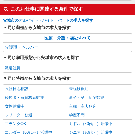
このお仕事に関連する条件で探す
正社員
アスケア訪問入浴 安城
安城市のアルバイト・バイト・パートの求人を探す
訪問入浴の介護職員（運転あり）
同じ職種から安城市の求人を探す
【月給】 259,000円〜 【別途支給】 ・交通費
支給（30,000円上限/月） ・家族手当（子供1名に
医療・介護・福祉すべて
つき5,000円） ・資格手当（介護福祉士：計
アスケア訪問入浴 安城 愛知県安城市今池町
介護職・ヘルパー
20,000円UP） ・昇給（評価に応じて毎年4月に実
一丁目22番4号 今池町貸事務所2階
施） ・賞与（夏・冬の年2回） ・残業代全額支給
同じ雇用形態から安城市の求人を探す
・退職金制度あり ・キャリアステップ年収モデル
詳細を見る
キープ
（参考値） 一般職（平均勤続年数5年）390万円
派遣社員
事業所長（平均勤続年数10年 2〜3年で所長にな
る人もいます！）500万円 ブロック長（平均勤続
同じ特徴から安城市の求人を探す
年数13年）650万円 エリア長（平均勤続年数17
年）720万円
入社日応相談
未経験歓迎
経験者・有資格者歓迎
新卒・第二新卒歓迎
女性活躍中
主婦・主夫歓迎
フリーター歓迎
学歴不問
ブランクOK
ミドル（40代～）活躍中
エルダー（50代～）活躍中
シニア（60代～）活躍中