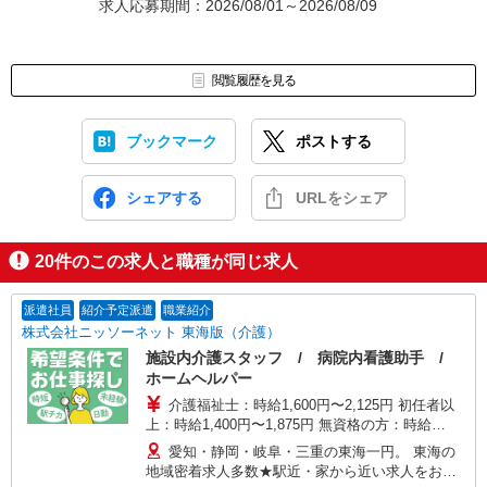
求人応募期間：2026/08/01～2026/08/09
閲覧履歴を見る
ブックマーク
ポストする
シェアする
URLをシェア
20
件のこの求人と職種が同じ求人
派遣社員
紹介予定派遣
職業紹介
株式会社ニッソーネット 東海版（介護）
施設内介護スタッフ / 病院内看護助手 /
ホームヘルパー
介護福祉士：時給1,600円〜2,125円 初任者以
上：時給1,400円〜1,875円 無資格の方：時給
1,300円〜1,750円 ※給与幅は勤務先による +交通
愛知・静岡・岐阜・三重の東海一円。 東海の
費、諸手当（勤務先による） +0円で介護資格が取
地域密着求人多数★駅近・家から近い求人をお探
れる （別途規定） ★給与日払い制度あり！