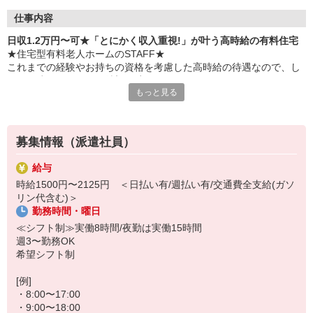
仕事内容
日収1.2万円〜可★「とにかく収入重視!」が叶う高時給の有料住宅
★住宅型有料老人ホームのSTAFF★
これまでの経験やお持ちの資格を考慮した高時給の待遇なので、し
っかり稼ぎたいという希望を叶えます！
もっと見る
時給1500円×8h＝1万2000円
※初任者研修をお持ちの方
募集情報（派遣社員）
≪お仕事内容≫
・お部屋や共有スペースの清掃
給与
・買い物やお散歩などの付き添い
時給1500円〜2125円 ＜日払い有/週払い有/交通費全支給(ガソ
・お話のお相手や生活相談
リン代含む)＞
・必要に応じた生活介助
勤務時間・曜日
・日常生活の見回り など
≪シフト制≫実働8時間/夜勤は実働15時間
≪夜勤に入るとさらに給与UP！≫
週3〜勤務OK
日中よりも落ち着いている夜勤帯は、経験者に大人気のシフト♪深夜
希望シフト制
手当などで時給が高くなるため、1回で効率よくガッツリ稼ぐことが
できますよ！
[例]
・8:00〜17:00
夜勤1回の収入例【2万7000円】
・9:00〜18:00