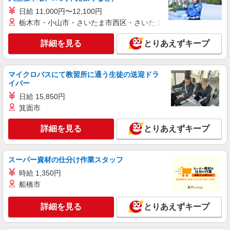
詳細を見る
キープ
日給 11,000円〜12,100円
栃木市・小山市・さいたま市西区・さいたま市岩槻区・久喜市・
派遣社員
株式会社kotrio /●NG-H-2029537
詳細を見る
とりあえずキープ
安城駅｜リハビリ補助などのデイサービス
STAFF♪未経験OK
マイクロバスにて教習所に通う生徒の送迎ドラ
時給1500円〜2125円 ＜日払い有/週払い有/交
イバー
通費全支給(ガソリン代含む)＞
日給 15,850円
安城市
箕面市
詳細を見る
キープ
詳細を見る
とりあえずキープ
派遣社員
株式会社kotrio /●NG-H-1907549
スーパー資材の仕分け作業スタッフ
安城市*デイでの生活補助☆新たなスキルを身
時給 1,350円
につけて長く働く♪
船橋市
時給1500円〜2150円 ＜日払い有/週払い有/交
通費全支給(ガソリン代含む)＞
詳細を見る
とりあえずキープ
安城市