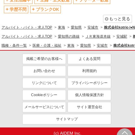
女性活躍中
主婦・主夫歓迎
フリーター歓迎
学歴不問
ブランクOK
もっと見る
アルバイト・バイト・求人TOP
東海
愛知県
安城市
株式会社kotrio /
アルバイト・バイト・求人TOP
愛知県の路線
ＪＲ東海道本線
安城駅
職種・条件一覧
医療・介護・福祉
東海
愛知県
安城市
株式会社kotr
掲載ご希望のお客様へ
よくある質問
お問い合わせ
利用規約
リンクについて
プライバシーポリシー
Cookieポリシー
個人情報保護方針
メールサービスについて
サイト運営会社
サイトマップ
(c) AIDEM Inc.