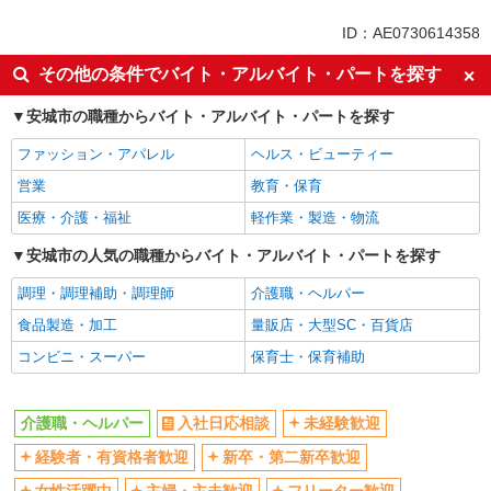
未経験歓迎
ミドル（40代～）活躍中
ID：AE0730614358
ボーナス・賞与あり
車通勤OK
その他の条件でバイト・アルバイト・パートを探す
交通費支給
社会保険あり
安城市の職種からバイト・アルバイト・パートを探す
産休・育休取得実績あり
ファッション・アパレル
ヘルス・ビューティー
営業
教育・保育
医療・介護・福祉
軽作業・製造・物流
安城市の人気の職種からバイト・アルバイト・パートを探す
調理・調理補助・調理師
介護職・ヘルパー
食品製造・加工
量販店・大型SC・百貨店
コンビニ・スーパー
保育士・保育補助
介護職・ヘルパー
入社日応相談
未経験歓迎
経験者・有資格者歓迎
新卒・第二新卒歓迎