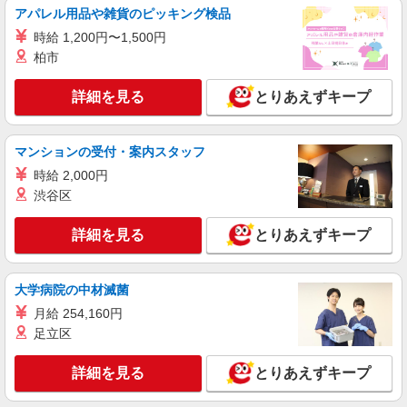
詳細を見る
キープ
アパレル用品や雑貨のピッキング検品
時給 1,200円〜1,500円
派遣社員
柏市
株式会社kotrio /●NG-H-1815145
夕方までのデイサービス☆車の運転できる方優
詳細を見る
とりあえずキープ
遇【安城市】
時給1500円〜2125円 ＜日払い有/週払い有/交
通費全支給(ガソリン代含む)＞
マンションの受付・案内スタッフ
安城市内
時給 2,000円
渋谷区
詳細を見る
キープ
詳細を見る
とりあえずキープ
派遣社員
株式会社kotrio /●NG-H-2093135
高浜港駅★未経験OKの人間関係に悩まない職
大学病院の中材滅菌
場へ★サ高住スタッフ
月給 254,160円
時給1500円〜2125円 ＜日払い有/週払い有/交
足立区
通費全支給(ガソリン代含む)＞
高浜市
詳細を見る
とりあえずキープ