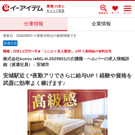
東海
の求人
▼エリア変更
仕事情報
企業情報
更新日：2026/08/03 ※更新日時点の最新情報です
派遣社員
職種：日収1.2万円〜可★「とにかく収入重視!」が叶う高時給の有料住宅
株式会社kotrio /●NG-H-2029851の介護職・ヘルパーの求人情報詳
細（派遣社員） - 安城市
安城駅近く*夜勤アリでさらに給与UP！経験や資格を
武器に効率よく稼げます♪