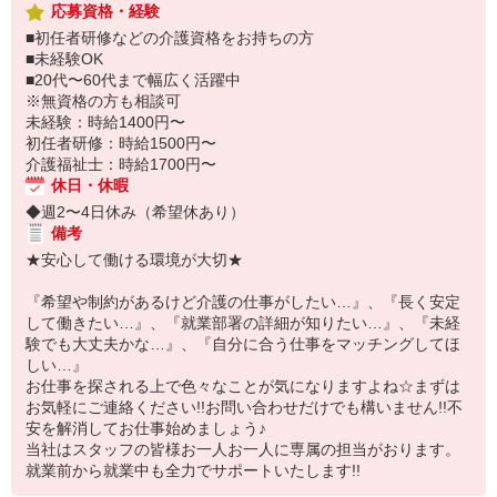
応募資格・経験
■初任者研修などの介護資格をお持ちの方
■未経験OK
■20代〜60代まで幅広く活躍中
※無資格の方も相談可
未経験：時給1400円〜
初任者研修：時給1500円〜
介護福祉士：時給1700円〜
休日・休暇
◆週2〜4日休み（希望休あり）
備考
★安心して働ける環境が大切★
『希望や制約があるけど介護の仕事がしたい…』、『長く安定
して働きたい…』、『就業部署の詳細が知りたい…』、『未経
験でも大丈夫かな…』、『自分に合う仕事をマッチングしてほ
しい…』
お仕事を探される上で色々なことが気になりますよね☆まずは
お気軽にご連絡ください!!お問い合わせだけでも構いません!!不
安を解消してお仕事始めましょう♪
当社はスタッフの皆様お一人お一人に専属の担当がおります。
就業前から就業中も全力でサポートいたします!!