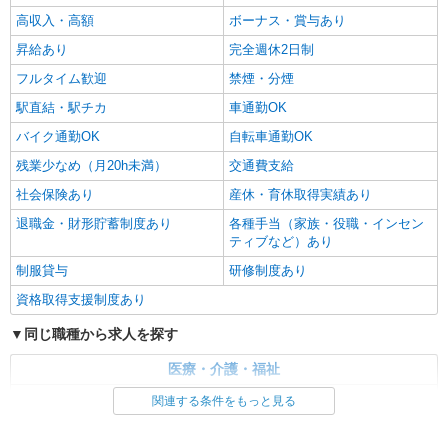
高収入・高額
ボーナス・賞与あり
昇給あり
完全週休2日制
フルタイム歓迎
禁煙・分煙
駅直結・駅チカ
車通勤OK
バイク通勤OK
自転車通勤OK
残業少なめ（月20h未満）
交通費支給
社会保険あり
産休・育休取得実績あり
退職金・財形貯蓄制度あり
各種手当（家族・役職・インセン
ティブなど）あり
制服貸与
研修制度あり
資格取得支援制度あり
同じ職種から求人を探す
医療・介護・福祉
介護職・ヘルパー
関連する条件をもっと見る
同じ特徴から求人を探す