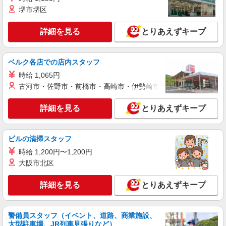
時にご相談ください。 ◆交通費：別途全額支給 ※
堺市堺区
詳細を見る
キープ
当社規定あり
詳細を見る
とりあえずキープ
派遣社員
株式会社kotrio /●NG-H-2030689
毎日通うのが楽しみになる＊ホテルのような美
ベルク各店での店内スタッフ
しいサ高住のSTAFF
時給 1,065円
時給1500円〜2125円 ＜日払い有/週払い有/交
古河市・佐野市・前橋市・高崎市・伊勢崎市・太田市・館林市・
通費全支給(ガソリン代含む)＞
安城市
詳細を見る
とりあえずキープ
詳細を見る
キープ
ビルの清掃スタッフ
派遣社員
時給 1,200円〜1,200円
株式会社kotrio /●NG-H-1992533
大阪市北区
[ 高収入 ]安城駅近く【日収1.2万円】生活支援
員さん大募集！
詳細を見る
とりあえずキープ
時給1500円〜2125円 ＜日払い有/週払い有/交
通費全支給(ガソリン代含む)＞
安城市
警備員スタッフ（イベント、道路、商業施設、
大型駐車場、JR列車見張りなど）