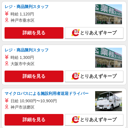
詳細を見る
キープ
レジ・商品陳列スタッフ
派遣社員
時給 1,120円
株式会社kotrio /●NG-H-2029551
神戸市垂水区
＜安城＞デイサービスSTAFF＊16時退社も
OK！子育て世代活躍中
詳細を見る
とりあえずキープ
時給1500円〜2125円 ＜日払い有/週払い有/交
通費全支給(ガソリン代含む)＞
レジ・商品陳列スタッフ
安城市
時給 1,300円
詳細を見る
キープ
大阪市中央区
詳細を見る
とりあえずキープ
派遣社員
株式会社kotrio /●NG-H-1992481
安城駅≫高収入！シニア向け高級マンション職
マイクロバスによる施設利用者送迎ドライバー
員募集＊.・：゜
日給 10,900円〜10,900円
時給1500円〜2125円 ＜日払い有/週払い有/交
通費全支給(ガソリン代含む)＞
神戸市須磨区
安城市
詳細を見る
とりあえずキープ
詳細を見る
キープ