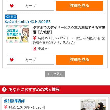
詳細を見る
キープ
派遣社員
株式会社kotrio /●NG-H-2029456
夕方までのデイサービス☆車の運転できる方優
遇【安城駅】
時給1500円〜2125円 ＜日払い有/週払い有/交
通費全支給(ガソリン代含む)＞
安城市
詳細を見る
キープ
派遣社員
もっと見る
株式会社kotrio /●NG-H-2031078
安城駅＊年齢不問◎未経験から安定した業界へ
＊サ高住
あなたにおすすめの求人情報
時給1500円〜2125円 ＜日払い有/週払い有/交
通費全支給(ガソリン代含む)＞
個別指導講師
安城市
時給 1,040円〜1,390円