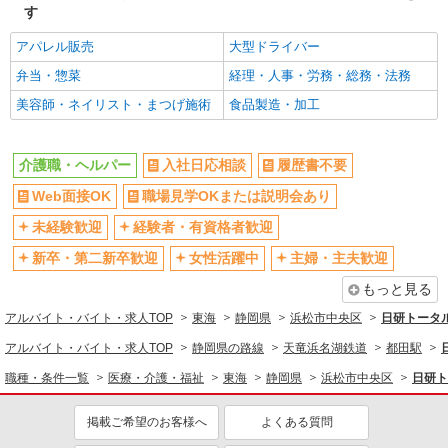
天竜川駅チカ★グループホームで夜勤専従★日
す
払いOK★履歴書不要
アパレル販売
大型ドライバー
時給1500円〜2125円 ＜日払い有/週払い有/交
通費全支給(ガソリン代含む)＞
弁当・惣菜
経理・人事・労務・総務・法務
浜松市東区 天竜川駅すぐ
美容師・ネイリスト・まつげ施術
食品製造・加工
詳細を見る
キープ
介護職・ヘルパー
入社日応相談
履歴書不要
派遣社員
Web面接OK
職場見学OKまたは説明会あり
株式会社kotrio /●SZ-H-2014836
未経験歓迎
経験者・有資格者歓迎
舞阪駅＊年齢不問◎未経験から安定した業界へ
＊サ高住
新卒・第二新卒歓迎
女性活躍中
主婦・主夫歓迎
時給1500円〜2125円 ＜日払い有/週払い有/交
もっと見る
通費全支給(ガソリン代含む)＞
最寄り：舞阪駅
アルバイト・バイト・求人TOP
東海
静岡県
浜松市中央区
日研トータ
アルバイト・バイト・求人TOP
静岡県の路線
天竜浜名湖鉄道
都田駅
詳細を見る
キープ
職種・条件一覧
医療・介護・福祉
東海
静岡県
浜松市中央区
日研ト
派遣社員
掲載ご希望のお客様へ
よくある質問
株式会社kotrio /●SZ-H-1603475