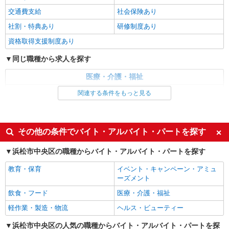
高塚駅★シフト柔軟で長く働きやすいシニア向
交通費支給
社会保険あり
けマンション
社割・特典あり
研修制度あり
時給1500円〜2125円 ＜日払い有/週払い有/交
通費全支給(ガソリン代含む)＞
資格取得支援制度あり
浜松市中央区
同じ職種から求人を探す
詳細を見る
キープ
医療・介護・福祉
介護職・ヘルパー
関連する条件をもっと見る
派遣社員
株式会社kotrio /●SZ-H-1954098
同じ特徴から求人を探す
新浜松*デイでの生活補助☆新たなスキルを身
未経験歓迎
ミドル（40代～）活躍中
につけて長く働く♪
その他の条件でバイト・アルバイト・パートを探す
週2～3日勤務OK
深夜
時給1500円〜2150円 ＜日払い有/週払い有/交
浜松市中央区の職種からバイト・アルバイト・パートを探す
通費全支給(ガソリン代含む)＞
交通費支給
社会保険あり
新浜松駅近く
教育・保育
イベント・キャンペーン・アミュ
ーズメント
詳細を見る
キープ
飲食・フード
医療・介護・福祉
軽作業・製造・物流
ヘルス・ビューティー
派遣社員
株式会社kotrio /●SZ-H-2013507
浜松市中央区の人気の職種からバイト・アルバイト・パートを探