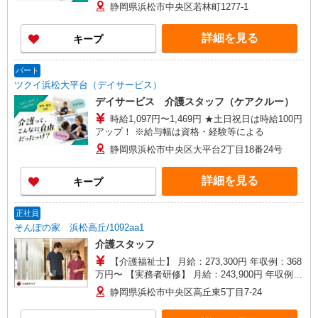
静岡県浜松市中央区若林町1277-1
詳細を見る
キープ
パート
ツクイ浜松大平台（デイサービス）
デイサービス 介護スタッフ（ケアクルー）
時給1,097円〜1,469円 ★土日祝日は時給100円
アップ！ ※給与幅は資格・経験等による
静岡県浜松市中央区大平台2丁目18番24号
詳細を見る
キープ
正社員
そんぽの家 浜松高丘/1092aa1
介護スタッフ
【介護福祉士】 月給：273,300円 年収例：368
万円〜 【実務者研修】 月給：243,900円 年収例：
329万円〜 【初任者研修・無資格】 月給：
静岡県浜松市中央区高丘東5丁目7-24
235,500円 年収例：320万円〜 ※職務手当、働き
がい向上手当、日祝手当（月平均2回分）、夜勤手