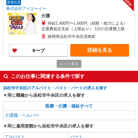
NEW
派遣社員
株式会社アイエーイー
介護
時給1,400円〜1,600円（経験・能力による）
交通費規定支給（上限あり） 1日の交通費上限＝
79円×所定労働時間 月末締/翌15日払
静岡県浜松市中央区原島町
詳細を見る
キープ
もっと見る
派遣社員
株式会社kotrio /●SZ-H-2068184
このお仕事に関連する条件で探す
毎日通うのが楽しみになる＊ホテルのような美
しいサ高住のSTAFF
浜松市中央区のアルバイト・バイト・パートの求人を探す
時給1500円〜2125円 ＜日払い有/週払い有/交
同じ職種から浜松市中央区の求人を探す
通費全支給(ガソリン代含む)＞
浜松市中央区
医療・介護・福祉すべて
介護職・ヘルパー
詳細を見る
キープ
同じ雇用形態から浜松市中央区の求人を探す
派遣社員
アルバイト
パート