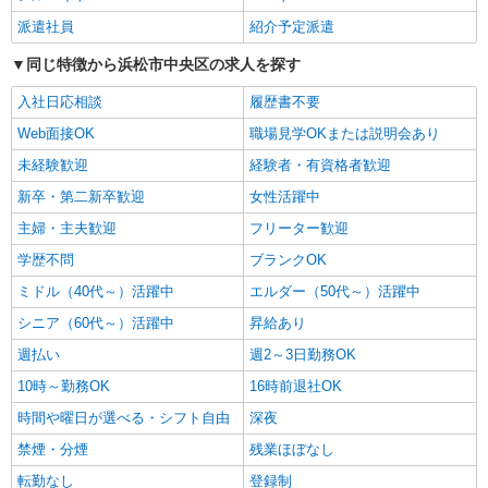
株式会社kotrio /●SZ-H-1955278
積志駅｜日払いOK！日収1.1万円超え×サ高住
派遣社員
紹介予定派遣
スタッフ！
同じ特徴から浜松市中央区の求人を探す
時給1500円〜2125円 ＜日払い有/週払い有/交
通費全支給(ガソリン代含む)＞
入社日応相談
履歴書不要
最寄り駅：積志
Web面接OK
職場見学OKまたは説明会あり
未経験歓迎
経験者・有資格者歓迎
詳細を見る
キープ
新卒・第二新卒歓迎
女性活躍中
派遣社員
主婦・主夫歓迎
フリーター歓迎
株式会社kotrio /●SZ-H-1869137
学歴不問
ブランクOK
浜松駅＊高級シニアマンションでのサポート職
員＊.・：゜
ミドル（40代～）活躍中
エルダー（50代～）活躍中
時給1500円〜2125円 ＜日払い有/週払い有/交
シニア（60代～）活躍中
昇給あり
通費全支給(ガソリン代含む)＞
週払い
週2～3日勤務OK
最寄り駅：浜松
10時～勤務OK
16時前退社OK
詳細を見る
キープ
時間や曜日が選べる・シフト自由
深夜
禁煙・分煙
残業ほぼなし
派遣社員
株式会社kotrio /●SZ-H-1957028
転勤なし
登録制