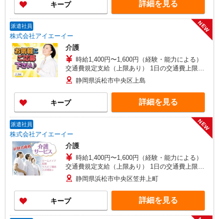
詳細を見る
キープ
当（月平均5回分）等、毎月平均的に支払われる手
当を含みます。 ※介護福祉士のみ、特別職務手当
も含む ◎残業時は別途時間外手当支給（超過1
NEW
派遣社員
分〜） ◎賞与 基本給2.08ヶ月分/年支給
株式会社アイエーイー
介護
時給1,400円〜1,600円（経験・能力による）
交通費規定支給（上限あり） 1日の交通費上限＝
79円×所定労働時間 月末締/翌15日払
静岡県浜松市中央区上島
詳細を見る
キープ
NEW
派遣社員
株式会社アイエーイー
介護
時給1,400円〜1,600円（経験・能力による）
交通費規定支給（上限あり） 1日の交通費上限＝
79円×所定労働時間 月末締/翌15日払
静岡県浜松市中央区笠井上町
詳細を見る
キープ