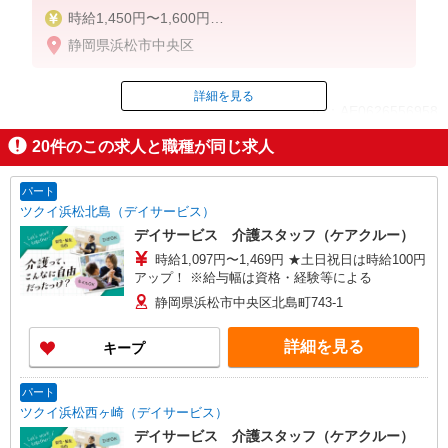
時給1,450円〜1,600円
静岡県浜松市中央区
◆初任者研修：時給1,450円〜
◆介護福祉士：時給1,600円〜
詳細を見る
ID：AE0626556958
※経験者は3ヶ月以上
※給与幅は経験・能力による
20
件のこの求人と職種が同じ求人
掲載期間終了
★週払いOK（規定あり）
パート
ツクイ浜松北島（デイサービス）
デイサービス 介護スタッフ（ケアクルー）
時給1,097円〜1,469円 ★土日祝日は時給100円
アップ！ ※給与幅は資格・経験等による
静岡県浜松市中央区北島町743-1
詳細を見る
キープ
パート
ツクイ浜松西ヶ崎（デイサービス）
デイサービス 介護スタッフ（ケアクルー）