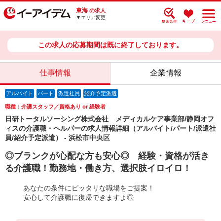
東海
の求人
▼エリア変更
この求人の応募期間は既に終了しております。
仕事情報
企業情報
アルバイト
パート
派遣社員
紹介予定派遣
職種：介護スタッフ／資格あり or 経験者
日研トータルソーシング株式会社 メディカルケア事業部/静岡オフ
ィスの介護職・ヘルパーの求人情報詳細（アルバイト/パート/派遣社
員/紹介予定派遣） - 浜松市中央区
◎ブランクが心配な方も安心◎ 経験・資格が活き
る介護職！勤務地・働き方、選択肢イロイロ！
あなたの条件にピッタリな職場をご提案！
安心して介護職に復帰できますよ◎