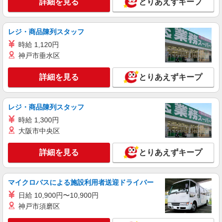
総合病院の外来サポート（患者さんのご案内、
詳細を見る
とりあえずキープ
物品補充など）
時給1,300円 ＋交通費規定支給 【月収例】
レジ・商品陳列スタッフ
時給1,300円×実働8時間×21日＝218,400円
静岡県浜松市中央区白羽町
時給 1,120円
神戸市垂水区
詳細を見る
キープ
詳細を見る
とりあえずキープ
レジ・商品陳列スタッフ
時給 1,300円
大阪市中央区
詳細を見る
とりあえずキープ
マイクロバスによる施設利用者送迎ドライバー
日給 10,900円〜10,900円
神戸市須磨区