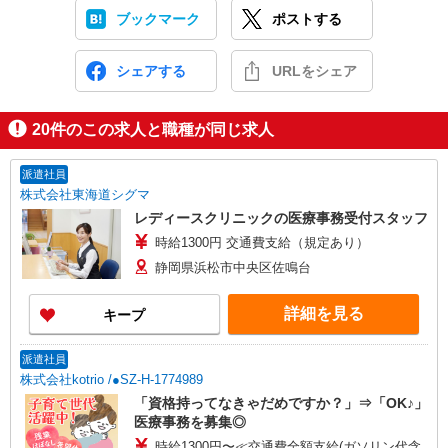
ブックマーク
ポストする
シェアする
URLをシェア
20
件のこの求人と職種が同じ求人
派遣社員
株式会社東海道シグマ
レディースクリニックの医療事務受付スタッフ
時給1300円 交通費支給（規定あり）
静岡県浜松市中央区佐鳴台
詳細を見る
キープ
派遣社員
株式会社kotrio /●SZ-H-1774989
「資格持ってなきゃだめですか？」⇒「OK♪」
医療事務を募集◎
時給1300円〜≪交通費全額支給(ガソリン代含