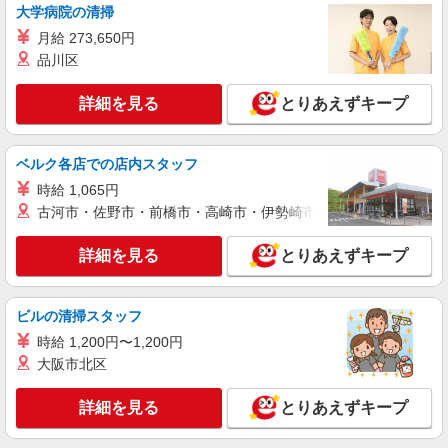
大学病院の清掃
詳細を見る
キープ
月給 273,650円
派遣社員
品川区
株式会社東海道シグマ
総合病院での会計入力・受付対応
詳細を見る
とりあえずキープ
時給1170円 ★交通費支給あり（規定あり） ★
駐車場代は自己負担ですが補助があります
ベルク各店での店内スタッフ
静岡県浜松市中央区
時給 1,065円
古河市・佐野市・前橋市・高崎市・伊勢崎市・太田市・館林市・
詳細を見る
キープ
詳細を見る
とりあえずキープ
契約社員
株式会社東海道シグマ
総合病院外来受付
ビルの清掃スタッフ
時給1100円 交通費支給あり（規定あり） ※駐
時給 1,200円〜1,200円
車場代は自己負担ですが補助があります
大阪市北区
静岡県浜松市中央区住吉
詳細を見る
とりあえずキープ
詳細を見る
キープ