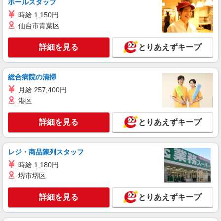
ホールスタッフ
時給 1,150円
詳細を見る
キープ
仙台市青葉区
正社員
詳細を見る
とりあえずキープ
株式会社東海道シグマ
医療事務（診療報酬請求・医師や看護師との連
携業務など）
総合病院の清掃
年俸3500000円 交通費（通勤手当）規定支給
月給 257,400円
※毎月分割支給
港区
静岡県浜松市中央区田尻町
詳細を見る
とりあえずキープ
詳細を見る
キープ
派遣社員
レジ・商品陳列スタッフ
株式会社東海道シグマ
時給 1,180円
医療事務（診断書の作成補助や診療記録の代行
堺市堺区
入力９
時給1155円
詳細を見る
とりあえずキープ
静岡県浜松市中央区富塚町