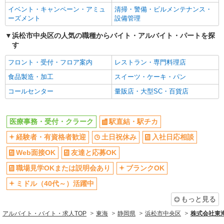
イベント・キャンペーン・アミュ
清掃・警備・ビルメンテナンス・
ーズメント
設備管理
浜松市中央区の人気の職種からバイト・アルバイト・パートを探
す
フロント・受付・フロア案内
レストラン・専門料理店
食品製造・加工
スイーツ・ケーキ・パン
コールセンター
量販店・大型SC・百貨店
医療事務・受付・クラーク
駅直結・駅チカ
経験者・有資格者歓迎
土日祝休み
入社日応相談
Web面接OK
友達と応募OK
職場見学OKまたは説明会あり
ブランクOK
ミドル（40代～）活躍中
もっと見る
アルバイト・バイト・求人TOP
東海
静岡県
浜松市中央区
株式会社東