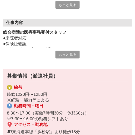
もっと見る
◆福利厚生
皆様に安心してお仕事をしていただくために、福利厚生の充実に
つとめています。
◆スタッフサポートダイヤル
仕事内容
職場でのストレスや就業先でのトラブルといったメンタル面のご
総合病院の医療事務受付スタッフ
相談から、パソコン操作の技術アドバイスまで、どんなことでも
●来院者対応
ご相談ください。
●保険証確認
◆キャリアコンサルティングについて
●各診療科への案内・誘導
派遣にて就業中かつキャリアコンサルティングを希望する方を対
もっと見る
象とし、無料でキャリアコンサルティングを実施します。
■業務内容
変更の範囲：変更なし
■就業場所
募集情報（派遣社員）
変更の範囲：変更なし
■契約更新
給与
あり（原則更新）※期間限定の業務の場合を除く
時給1220円〜1250円
※その他条件・詳細は面談時にお伝えさせていただきます。
※経験・能力等による
勤務時間・曜日
8:30〜17:00（実働7時間30分・休憩60分）
※7:30〜16:00の勤務シフトあり
アクセス・勤務地
JR東海道本線「浜松駅」より徒歩15分