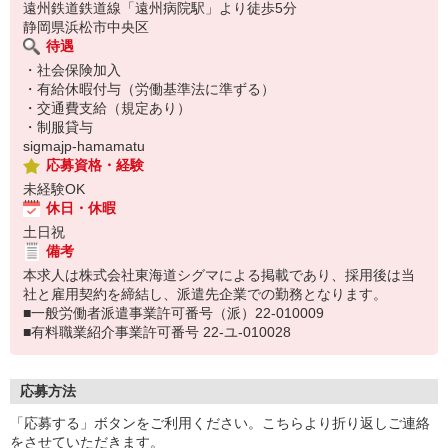
遠州鉄道鉄道線「遠州病院駅」より徒歩5分
静岡県浜松市中央区
待遇
・社会保険加入
・有給休暇付与（労働基準法に準ずる）
・交通費支給（規定あり）
・制服貸与
sigmajp-hamamatu
応募資格・経験
未経験OK
休日・休暇
土日祝
備考
本求人は株式会社東海道シグマによる掲載であり、採用後は当
社と雇用契約を締結し、派遣先企業での勤務となります。
■一般労働者派遣事業許可番号（派）22-010009
■有料職業紹介事業許可番号 22-ユ-010028
応募方法
「応募する」ボタンをご利用ください。こちらより折り返しご連絡
をさせていただきます。