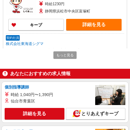
時給1230円
静岡県浜松市中央区富塚町
詳細を見る
キープ
契約社員
株式会社東海道シグマ
総合病院医療事務・受付
もっと見る
月給168300円 （月稼働時間/153時間相当分）
交通費支給あり（規定あり） ※駐車場代は自己負
担ですが補助があります
静岡県浜松市中央区住吉
あなたにおすすめの求人情報
詳細を見る
キープ
個別指導講師
時給 1,040円〜1,390円
契約社員
仙台市青葉区
株式会社東海道シグマ
健診センター計測・バリウム対応など
詳細を見る
とりあえずキープ
時給1,100円 交通費（通勤手当）規定支給（片
道2キロ以上）
静岡県浜松市中央区