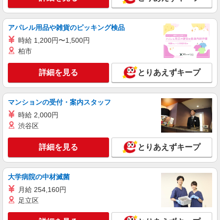
総合病院外来窓口での料金計算・予約取得のお
仕事
時給1100円 ◎交通費支給（通勤片道2キロ以
アパレル用品や雑貨のピッキング検品
上）
時給 1,200円〜1,500円
静岡県浜松市中央区住吉
柏市
詳細を見る
キープ
詳細を見る
とりあえずキープ
契約社員
株式会社東海道シグマ
マンションの受付・案内スタッフ
総合病院外来窓口での料金計算・予約取得対応
時給 2,000円
スタッフ
渋谷区
月給168300円 （月稼働時間/153時間相当分）
◎交通費支給（通勤片道2キロ以上）
詳細を見る
とりあえずキープ
静岡県浜松市中央区住吉
大学病院の中材滅菌
詳細を見る
キープ
月給 254,160円
派遣社員
足立区
株式会社ルフト・メディカルケア 浜松オフィス