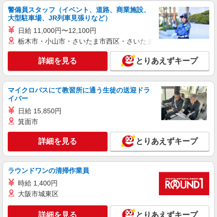
契約社員
警備員スタッフ（イベント、道路、商業施設、
株式会社東海道シグマ
大型駐車場、JR列車見張りなど）
医療事務
日給 11,000円〜12,100円
月給168300円 （月稼働時間/153時間相当分）
栃木市・小山市・さいたま市西区・さいたま市岩槻区・久喜市・
交通費（通勤手当）規定支給（片道2キロ以上）
静岡県浜松市中央区住吉
詳細を見る
とりあえずキープ
詳細を見る
キープ
マイクロバスにて教習所に通う生徒の送迎ドラ
イバー
派遣社員
日給 15,850円
株式会社東海道シグマ
箕面市
総合病院放射線科の受付
時給1150円 交通費支給あり（規定あり） ※駐
詳細を見る
とりあえずキープ
車場代は自己負担ですが補助があります
静岡県浜松市中央区住吉
ラウンドワンの清掃作業員
詳細を見る
キープ
時給 1,400円
大阪市城東区
契約社員
株式会社東海道シグマ
詳細を見る
とりあえずキープ