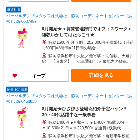
派遣社員
パーソルテンプスタッフ株式会社 静岡コーディネートセンター（浜
松）/26-0607497
9月開始★＜賃貸管理部門でオフィスワーク＞
経験いかしてはたらこう★
時給1500円 月収例：252,000円＋残業代（時給
1,500円×8時間×21日間の場合）
静岡県浜松市中央区／最寄駅：助信駅、天竜川
駅 【旧東区】 ≪車通勤可≫ 敷地内の駐車場
が無料で使用できます
詳細を見る
キープ
紹介予定派遣
パーソルテンプスタッフ株式会社 静岡コーディネートセンター（浜
松）/26-0460838
8月開始★ひさびさ登場☆紹介予定ハケン＊
30・40代活躍中な一般事務
時給1400円 ●月収例：￥1,400×7時間30分＝
￥10,500×21日＝￥220,500+交通費+残業代
静岡県浜松市中央区／最寄駅：自動車学校前