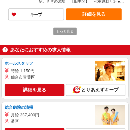
駅、さぎの宮駅 【旧中区】 ≪車通勤可≫ ●敷
地内に無料Pあります
詳細を見る
キープ
派遣社員
もっと見る
パーソルテンプスタッフ株式会社 静岡コーディネートセンター（浜
松）/26-0506941
月￥23万〜［一般事務］営業所内の事務全般
あなたにおすすめの求人情報
＠浜松駅
時給1440円 ○月収例￥1,440×8時間＝
ホールスタッフ
￥11,200×21日＝￥235,200+交通費
静岡県浜松市中央区／最寄駅：浜松駅、新浜松
時給 1,150円
駅 【旧浜松市中区】
仙台市青葉区
詳細を見る
キープ
詳細を見る
とりあえずキープ
派遣社員
総合病院の清掃
パーソルテンプスタッフ株式会社 静岡コーディネートセンター（浜
松）/26-0599090
月給 257,400円
≪未経験OK×事務のお仕事♪＝長期ポジ
港区
≫￥1,430↑浜松本社の大手企業