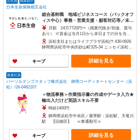
正社員
職業紹介
日本生命保険相互会社
総合基幹職 地域ビジネスコース（バックオフ
ィス中心）事務・営業支援・顧客対応等／未経
験可！
月額 24万7720円〜（残業代除き/別途、賞与
あり） ※賃金は当月1日から末日までの分を当月
20日支払（時間外勤務手当等については当月1日か
浜松支社またはライフプラザ浜松(〒430-0926
ら末日までの分を翌月20日に支払） 想定年収
静岡県浜松市中央区砂山町325-34 ニッセイ浜松駅
430万〜460万 ※時間外勤務手当(法定内20時間・
前アネックス4F) ※ただし、採用時の居住地から
法定外0時間*想定)を含むモデル年収 *毎営業日
通勤可能な範囲内で、上記以外の事業所に初期配
詳細を見る
キープ
9:00〜18:00勤務する場合の残業時間のイメージ
属・異動となる可能性があります。
※賞与は支給対象期間を通じて勤務した場合の想
定額 ※入社時の年収は、選考を通じて決定 ※入社
派遣社員
後の昇給額は、昇格・職務成果等の状況に応じて
パーソルテンプスタッフ株式会社 静岡コーディネートセンター（浜
変動 ※将来的なステップアップにより、記載金額
松）/26-0482207
以上の昇給も可能
＜物流事務＞作業指示書の作成やデータ入力★
輸出入だけど英語スキル不要
時給1400円
静岡県浜松市中央区／最寄駅：浜松駅、天竜川
駅 【旧南区】 ≪車通勤可≫
詳細を見る
キープ