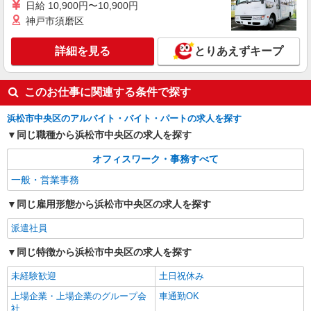
日給 10,900円〜10,900円
静岡県浜松市中央区／最寄駅：積志駅、浜松
神戸市須磨区
駅 【旧浜松市中区】 ≪車通勤可≫ ○敷地内に
無料Pあります
詳細を見る
とりあえずキープ
詳細を見る
キープ
派遣社員
このお仕事に関連する条件で探す
パーソルテンプスタッフ株式会社 静岡コーディネートセンター（浜
松）/26-0483847
浜松市中央区のアルバイト・バイト・パートの求人を探す
［サポートしっかり］自分ペースでOK★入力
同じ職種から浜松市中央区の求人を探す
とチェック事務＠9月スタート
時給1400円
オフィスワーク・事務すべて
静岡県浜松市中央区／最寄駅：浜松駅、天竜川
一般・営業事務
駅 【旧東区】 ≪車通勤可≫ 駐車場は無料で
使えます
同じ雇用形態から浜松市中央区の求人を探す
詳細を見る
キープ
派遣社員
派遣社員
同じ特徴から浜松市中央区の求人を探す
パーソルテンプスタッフ株式会社 静岡コーディネートセンター（浜
未経験歓迎
土日祝休み
松）/26-0613951
＜￥1,400×一般事務＞PCは入力できればOK！
上場企業・上場企業のグループ会
車通勤OK
いろいろ相談しやすい環境
社