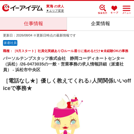
東海
の求人
▼エリア変更
仕事情報
企業情報
更新日：2026/08/04 ※更新日時点の最新情報です
派遣社員
職種：［9月スタート］社員化実績あり◎ルール通りに進めるだけ★未経験OKの事務
パーソルテンプスタッフ株式会社 静岡コーディネートセンター
（浜松）/26-0473035の一般・営業事務の求人情報詳細（派遣社
員） - 浜松市中央区
［電話なし★］優しく教えてくれる♪人間関係いいoff
iceで事務★