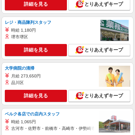
時給1430円〜1500円（経験・能力による）
詳細を見る
とりあえずキープ
【月収例】￥1,430×8時間＝￥11,440×21日＝
￥240,240+交通費+残業代
静岡県浜松市中央区／最寄駅：浜松駅、高塚
駅 【旧中区】 ≪車通勤可≫ ●敷地内に無料P
レジ・商品陳列スタッフ
あります
時給 1,180円
詳細を見る
キープ
堺市堺区
派遣社員
詳細を見る
とりあえずキープ
パーソルテンプスタッフ株式会社 静岡コーディネートセンター（浜
松）/26-0578358
＜期間限定＞経験いかそう高時給1,550円★事
大学病院の清掃
務のお仕事♪
月給 273,650円
時給1550円 月収例：244,125円（時給1,550円
品川区
×7.5時間×21日間の場合）
静岡県浜松市中央区／最寄駅：浜松駅、天竜川
詳細を見る
とりあえずキープ
駅 【旧南区】 ≪車通勤可≫
詳細を見る
キープ
ベルク各店での店内スタッフ
時給 1,065円
派遣社員
古河市・佐野市・前橋市・高崎市・伊勢崎市・太田市・館林市・
パーソルテンプスタッフ株式会社 静岡コーディネートセンター（浜