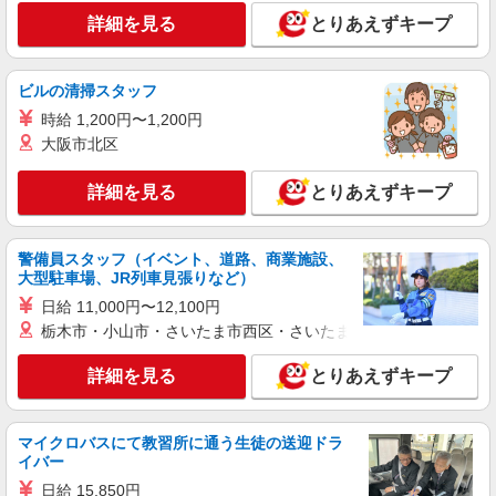
松）/26-0483287
詳細を見る
とりあえずキープ
事務経験が活かせる！SAP使用のデータ入力
￥1,430≪長期のおしごと≫
時給1430円 ●月収例：￥1,430×7時間30分＝
ビルの清掃スタッフ
￥10,725×21日＝￥225,225+交通費+残業代
時給 1,200円〜1,200円
静岡県浜松市中央区／最寄駅：浜松駅、新浜松
大阪市北区
駅 【旧中区】
詳細を見る
とりあえずキープ
詳細を見る
キープ
派遣社員
警備員スタッフ（イベント、道路、商業施設、
パーソルテンプスタッフ株式会社 静岡コーディネートセンター（浜
大型駐車場、JR列車見張りなど）
松）/26-0601130
日給 11,000円〜12,100円
［長期］9－17時★受発注データ入力や伝票作
栃木市・小山市・さいたま市西区・さいたま市岩槻区・久喜市・
成など
時給1400円 月収例：205,800円（時給1,400円
詳細を見る
とりあえずキープ
×7時間×21日間の場合）
静岡県浜松市中央区／最寄駅：天竜川駅、自動
車学校前駅 【旧東区】 ≪車通勤可≫ 駐車場
マイクロバスにて教習所に通う生徒の送迎ドラ
は無料で使用できます。
イバー
詳細を見る
キープ
日給 15,850円