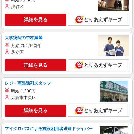
時給 2,000円
『徒歩2分』
渋谷区
詳細を見る
キープ
詳細を見る
とりあえずキープ
派遣社員
パーソルテンプスタッフ株式会社 静岡コーディネートセンター（浜
松）/26-0542543
大学病院の中材滅菌
月収￥28万〜 製造システムの構築や情報整理
月給 254,160円
のためのデータベース作成
足立区
時給1800円〜2000円（経験・能力による）
静岡県浜松市中央区／最寄駅：高塚駅、浜松
詳細を見る
とりあえずキープ
駅 【旧南区】 ≪車通勤可≫ ●ご自身で駐車場
をご準備いただきますが、月額は弊社で負担（実
質￥0円）
詳細を見る
キープ
レジ・商品陳列スタッフ
時給 1,300円
派遣社員
大阪市中央区
パーソルテンプスタッフ株式会社 静岡コーディネートセンター（浜
松）/26-0506944
詳細を見る
とりあえずキープ
スキルUPするチャンス☆経理を含む営業所を
サポートする事務ポジ
時給1400円 ○月収例：￥1,400×8時間＝
マイクロバスによる施設利用者送迎ドライバー
￥11,200×21日＝￥235,200+交通費