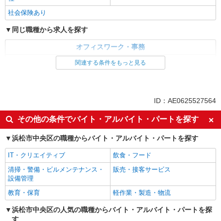
時給1400円
社会保険あり
静岡県浜松市中央区／最寄駅：浜松駅、新浜松
同じ職種から求人を探す
駅 【旧中区】
オフィスワーク・事務
詳細を見る
キープ
一般・営業事務
関連する条件をもっと見る
派遣社員
同じ特徴から求人を探す
パーソルテンプスタッフ株式会社 静岡コーディネートセンター（浜
松）/26-0464222
未経験歓迎
土日祝休み
ID：AE0625527564
＜電話なし＊時短OK＞17時まで／社員アシス
上場企業・上場企業のグループ会
車通勤OK
タント ￥1,420
その他の条件でバイト・アルバイト・パートを探す
社
時給1420円 ●月収例：￥1,420×8時間＝
社会保険あり
￥11,360×21日＝￥238,560+交通費
浜松市中央区の職種からバイト・アルバイト・パートを探す
静岡県浜松市中央区／最寄駅：高塚駅、舞阪
IT・クリエイティブ
飲食・フード
駅 【旧西区】 ≪車通勤可≫ ●無料Pあります
清掃・警備・ビルメンテナンス・
販売・接客サービス
詳細を見る
設備管理
キープ
教育・保育
軽作業・製造・物流
浜松市中央区の人気の職種からバイト・アルバイト・パートを探
す