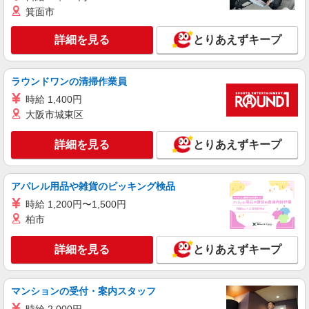
箕面市
派遣社員
パーソルテンプスタッフ株式会社 静岡コーディネートセンター（浜
詳細を見る
とりあえずキープ
松）/26-0603872
＼かんたん事務／未経験から少しずつできるこ
とが増えていくって楽しい★
ラウンドワンの清掃作業員
時給1330円以上
時給 1,400円
静岡県浜松市中央区／最寄駅：浜松駅、新浜松
大阪市城東区
駅 【旧】浜松市中区
詳細を見る
とりあえずキープ
詳細を見る
キープ
アパレル用品や雑貨のピッキング検品
派遣社員
パーソルテンプスタッフ株式会社 静岡コーディネートセンター（浜
時給 1,200円〜1,500円
松）/26-0579719
柏市
［旧浜松市中区］9月スタート◎オシャレ
office★リース会社で事務サポート
詳細を見る
とりあえずキープ
時給1400円 【月収例】時給1400円×7時間×月
21日＝205,800円
静岡県浜松市中央区／最寄駅：遠州病院駅、第
マンションの受付・案内スタッフ
一通り駅 【旧浜松市中区】●市役所前バス停