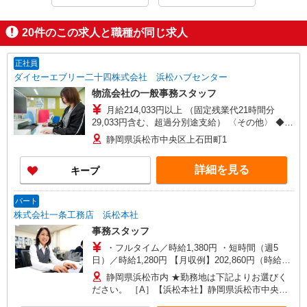
20
件のこの求人と職種が同じ求人
正社員
ダイセーエブリー二十四株式会社 浜松ハブセンター
物流会社の一般事務スタッフ
月給214,033円以上 （固定残業代21時間分
29,033円含む、超過分別途支給） 〈その他〉 ◆昇
給あり ◆賞与年2回 ◆交通費規定支給
静岡県浜松市中央区上石田町1
詳細を見る
キープ
パート
株式会社一条工務店 浜松本社
事務スタッフ
・フルタイム／時給1,380円 ・短時間（週5
日）／時給1,280円 【月収例】202,860円（時給
1,380円、21日勤務の場合）
静岡県浜松市内 ★勤務地は下記よりお選びく
ださい。 ［A］【浜松本社】静岡県浜松市中央区
大久保町1227-6（浜松技術工業団地内） ［B］