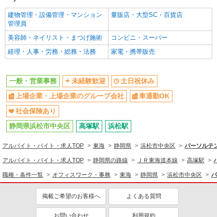
建物管理・設備管理・マンション
量販店・大型SC・百貨店
管理員
美容師・ネイリスト・まつげ施術
コンビニ・スーパー
経理・人事・労務・総務・法務
家電・携帯販売
一般・営業事務
未経験歓迎
土日祝休み
上場企業・上場企業のグループ会社
車通勤OK
社会保険あり
静岡県浜松市中央区
高塚駅
浜松駅
アルバイト・バイト・求人TOP
東海
静岡県
浜松市中央区
パーソルテン
アルバイト・バイト・求人TOP
静岡県の路線
ＪＲ東海道本線
高塚駅
職種・条件一覧
オフィスワーク・事務
東海
静岡県
浜松市中央区
パ
掲載ご希望のお客様へ
よくある質問
お問い合わせ
利用規約