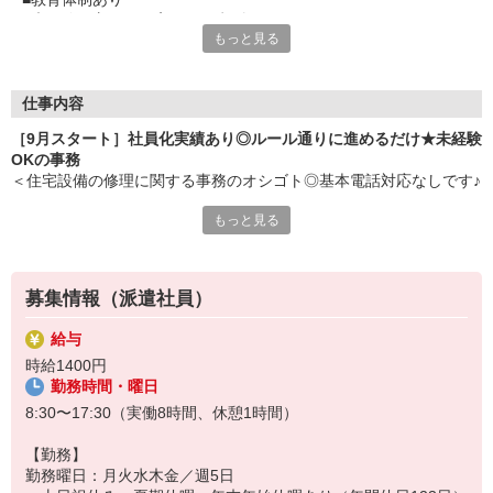
■未経験の方にも丁寧に1つずつ教えてくださいますよ
もっと見る
■お仕事はコツコツ
■だけどオフは和気あいあい
■まったりお仕事できそう
■髪色・ネイルは自由
仕事内容
■食堂や売店もあり、手ぶらで来てもランチを確保
［9月スタート］社員化実績あり◎ルール通りに進めるだけ★未経験
OKの事務
＜住宅設備の修理に関する事務のオシゴト◎基本電話対応なしです♪
＞
もっと見る
●書類の内容チェック、データ入力
●在庫の管理、システムでの出荷指示
●作業員の手配
●請求書の作成、支払の処理
募集情報（派遣社員）
※ルーティンワークでやることが決まっているので、覚えるまでも
すぐです♪
給与
時給1400円
勤務時間・曜日
8:30〜17:30（実働8時間、休憩1時間）
【勤務】
勤務曜日：月火水木金／週5日