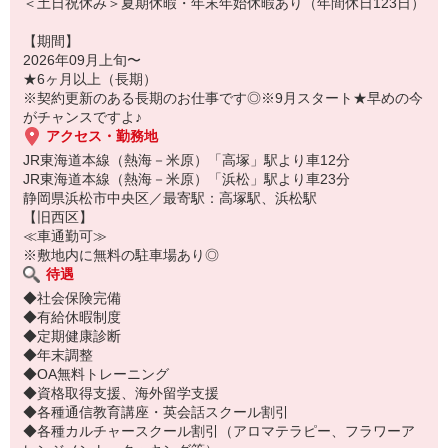
＜土日祝休み＞夏期休暇・年末年始休暇あり（年間休日123日）
【期間】
2026年09月上旬〜
★6ヶ月以上（長期）
※契約更新のある長期のお仕事です◎※9月スタート★早めの今
がチャンスですよ♪
アクセス・勤務地
JR東海道本線（熱海－米原）「高塚」駅より車12分
JR東海道本線（熱海－米原）「浜松」駅より車23分
静岡県浜松市中央区／最寄駅：高塚駅、浜松駅
【旧西区】
≪車通勤可≫
※敷地内に無料の駐車場あり◎
待遇
◆社会保険完備
◆有給休暇制度
◆定期健康診断
◆年末調整
◆OA無料トレーニング
◆資格取得支援、海外留学支援
◆各種通信教育講座・英会話スクール割引
◆各種カルチャースクール割引（アロマテラピー、フラワーア