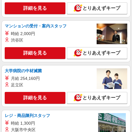
＆気分転換にプチ農業＠1400円
詳細を見る
とりあえずキープ
時給1400円
静岡県浜松市中央区／最寄駅：気賀駅、自動車
学校前駅 【旧西区】 ≪車通勤可≫ ●無料
マンションの受付・案内スタッフ
P（建屋すぐヨコ）
時給 2,000円
詳細を見る
キープ
渋谷区
派遣社員
詳細を見る
とりあえずキープ
パーソルテンプスタッフ株式会社 静岡コーディネートセンター（浜
松）/26-0625237
［長期］まずは入力から★営業アシスタントで
大学病院の中材滅菌
事務経験積もう♪
月給 254,160円
時給1420円
足立区
静岡県浜松市中央区／最寄駅：曳馬駅、天竜川
駅 【旧東区】 ≪車通勤可≫ 駐車場は敷地内
詳細を見る
とりあえずキープ
なので朝の移動も・雨もラクラクです♪
詳細を見る
キープ
レジ・商品陳列スタッフ
派遣社員
時給 1,300円
パーソルテンプスタッフ株式会社 静岡コーディネートセンター（浜
大阪市中央区
松）/26-0622371