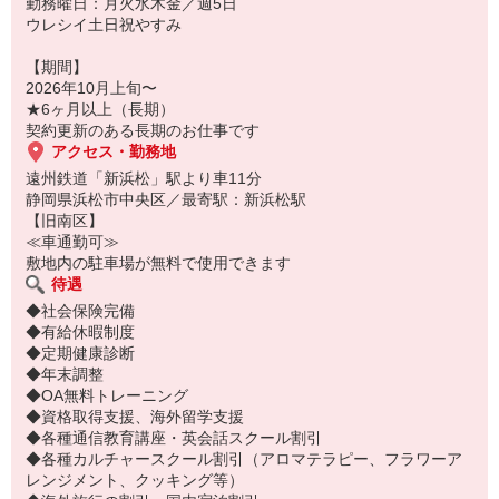
勤務曜日：月火水木金／週5日
ウレシイ土日祝やすみ
【期間】
2026年10月上旬〜
★6ヶ月以上（長期）
契約更新のある長期のお仕事です
アクセス・勤務地
遠州鉄道「新浜松」駅より車11分
静岡県浜松市中央区／最寄駅：新浜松駅
【旧南区】
≪車通勤可≫
敷地内の駐車場が無料で使用できます
待遇
◆社会保険完備
◆有給休暇制度
◆定期健康診断
◆年末調整
◆OA無料トレーニング
◆資格取得支援、海外留学支援
◆各種通信教育講座・英会話スクール割引
◆各種カルチャースクール割引（アロマテラピー、フラワーア
レンジメント、クッキング等）