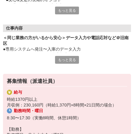
■同業務の方もいるから大丈夫
もっと見る
■雰囲気イイ職場でのびのび働こう
■控えめオフィスネイルOK
■ウレシイ土日祝休み
■派遣→正社員登用の実績アリ
仕事内容
＜同じ業務の方がいるから安心＞データ入力や電話応対など＠旧南
区
●専用システムへ発注〜入庫のデータ入力
●メーカーやディーラーへ在庫報告
もっと見る
●請求書の処理、支払い手続き（専用システムにて）
●備品の発注、ほか庶務
●電話応対
※すべて同じ業務の社員の方より丁寧に教えて頂けます！
募集情報（派遣社員）
給与
時給1370円以上
月収例：230,160円（時給1,370円×8時間×21日間の場合）
勤務時間・曜日
8:30〜17:30（実働8時間、休憩1時間）
【勤務】