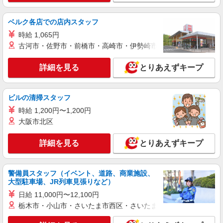
詳細を見る
キープ
ベルク各店での店内スタッフ
時給 1,065円
紹介予定派遣
古河市・佐野市・前橋市・高崎市・伊勢崎市・太田市・館林市・
パーソルテンプスタッフ株式会社 静岡コーディネートセンター（浜
松）/26-0617475
詳細を見る
とりあえずキープ
≪昇給／賞与あり≫不動産の管理事務と現場で
の確認etc.未経験OK￥1,420〜
時給1420円 ●月収例：￥1,420×8時間＝
ビルの清掃スタッフ
￥11,360×21日＝￥238,560+交通費+残業代
時給 1,200円〜1,200円
静岡県浜松市中央区／最寄駅：浜松駅、新浜松
駅 【旧 浜松市中区】
大阪市北区
詳細を見る
キープ
詳細を見る
とりあえずキープ
派遣社員
警備員スタッフ（イベント、道路、商業施設、
パーソルテンプスタッフ株式会社 静岡コーディネートセンター（浜
大型駐車場、JR列車見張りなど）
松）/26-0557619
日給 11,000円〜12,100円
注文対応や伝票入力★PC入力と電話対応が出
来ればOK！
栃木市・小山市・さいたま市西区・さいたま市岩槻区・久喜市・
時給1400円