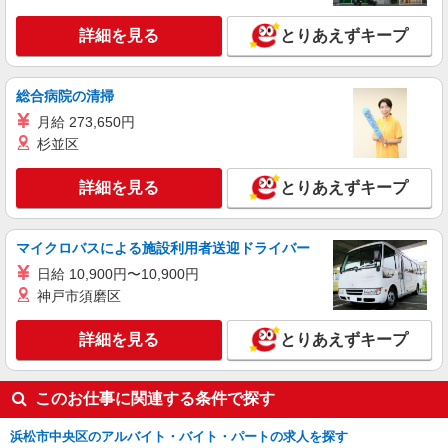
＜天竜川駅から車12分＞17時半マデ★英語使
詳細を見る
とりあえずキープ
用★事務のお仕事♪
時給1450円〜1480円（経験・能力による） 月
収例：248,640円＋残業代（時給1,480円×8時間
総合病院の清掃
×21日間の場合）
静岡県浜松市中央区／最寄駅：天竜川駅、浜松
月給 273,650円
駅 【旧南区】 ≪車通勤可≫ 敷地内に無料駐
車場アリ
杉並区
詳細を見る
キープ
詳細を見る
とりあえずキープ
派遣社員
パーソルテンプスタッフ株式会社 静岡コーディネートセンター（浜
マイクロバスによる施設利用者送迎ドライバー
松）/26-0582938
日給 10,900円〜10,900円
「いてくれると助かる！」のアシスタント事務
★少しづつ慣れればOK！
神戸市須磨区
時給1350円 月収例：247,050円（時給1,350円
×8時間×21日＋残業15時間の場合）
詳細を見る
とりあえずキープ
静岡県浜松市中央区／最寄駅：遠州西ケ崎駅、
浜松駅 【旧東区】 ≪車通勤可≫ ◆敷地内の
無料駐車場をご利用いただけます
このお仕事に関連する条件で探す
詳細を見る
キープ
浜松市中央区のアルバイト・バイト・パートの求人を探す