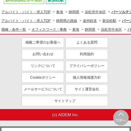
静岡県浜松市中央区
新浜松駅
アルバイト・バイト・求人TOP
東海
静岡県
浜松市中央区
パーソルテン
アルバイト・バイト・求人TOP
静岡県の路線
遠州鉄道
新浜松駅
パー
職種・条件一覧
オフィスワーク・事務
東海
静岡県
浜松市中央区
パ
掲載ご希望のお客様へ
よくある質問
お問い合わせ
利用規約
リンクについて
プライバシーポリシー
Cookieポリシー
個人情報保護方針
メールサービスについて
サイト運営会社
サイトマップ
(c) AIDEM Inc.
TOPへ