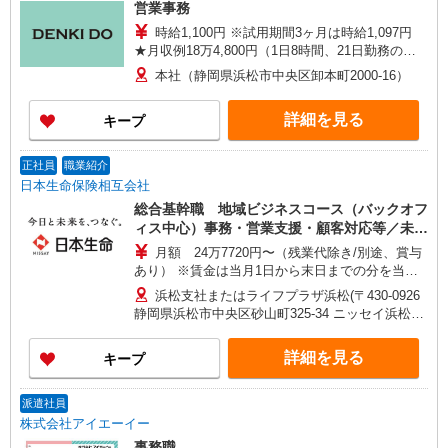
営業事務
時給1,100円 ※試用期間3ヶ月は時給1,097円
★月収例18万4,800円（1日8時間、21日勤務の場
合）
本社（静岡県浜松市中央区卸本町2000-16）
詳細を見る
キープ
正社員
職業紹介
日本生命保険相互会社
総合基幹職 地域ビジネスコース（バックオフ
ィス中心）事務・営業支援・顧客対応等／未経
験可！
月額 24万7720円〜（残業代除き/別途、賞与
あり） ※賃金は当月1日から末日までの分を当月
20日支払（時間外勤務手当等については当月1日か
浜松支社またはライフプラザ浜松(〒430-0926
ら末日までの分を翌月20日に支払） 想定年収
静岡県浜松市中央区砂山町325-34 ニッセイ浜松駅
430万〜460万 ※時間外勤務手当(法定内20時間・
前アネックス4F) ※ただし、採用時の居住地から
法定外0時間*想定)を含むモデル年収 *毎営業日
通勤可能な範囲内で、上記以外の事業所に初期配
詳細を見る
キープ
9:00〜18:00勤務する場合の残業時間のイメージ
属・異動となる可能性があります。
※賞与は支給対象期間を通じて勤務した場合の想
定額 ※入社時の年収は、選考を通じて決定 ※入社
派遣社員
後の昇給額は、昇格・職務成果等の状況に応じて
株式会社アイエーイー
変動 ※将来的なステップアップにより、記載金額
事務職