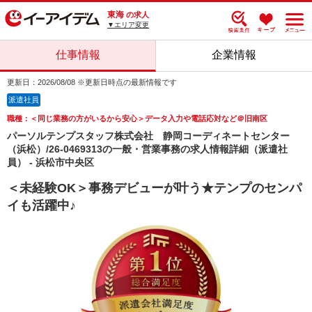
東海
の求人
▼エリア変更
仕事情報
企業情報
更新日：2026/08/08 ※更新日時点の最新情報です
派遣社員
職種：＜同じ業務の方がいるから安心＞データ入力や電話応対など＠旧南区
パーソルテンプスタッフ株式会社 静岡コーディネートセンター
（浜松）/26-0469313の一般・営業事務の求人情報詳細（派遣社
員） - 浜松市中央区
＜未経験OK＞事務デビューが叶う★テンプのセンパ
イも活躍中♪