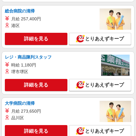
派遣社員
パーソルテンプスタッフ株式会社 静岡コーディネートセンター（浜
総合病院の清掃
松）/26-0512534
月給 257,400円
ミケイケンOK［社内で使用する書類作成・状
港区
況確認など］
時給1400円以上 月収例：235,200円（時給
詳細を見る
とりあえずキープ
1,400円×8時間×21日間の場合）
静岡県浜松市中央区／最寄駅：天竜川駅
【旧南区】 ≪車通勤可≫ 無料P利用できます★
レジ・商品陳列スタッフ
時給 1,180円
詳細を見る
キープ
堺市堺区
派遣社員
詳細を見る
とりあえずキープ
パーソルテンプスタッフ株式会社 静岡コーディネートセンター（浜
松）/26-0503497
［8月］経験につながる事務スキルの取得！未
大学病院の清掃
経験OK×￥1,420＠浜松駅
月給 273,650円
時給1420円 ○月収例：￥1,420×7時間30＝
品川区
￥10,650×21日＝￥223,650+交通費
静岡県浜松市中央区／最寄駅：浜松駅、新浜松
詳細を見る
とりあえずキープ
駅 【旧】浜松市中区