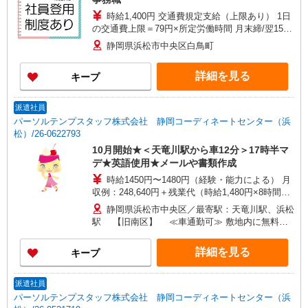
以上の昇給も可能
時給1,400円 交通費規定支給（上限あり） 1日
の交通費上限＝79円×所定労働時間 月末締/翌15日
払
静岡県浜松市中央区白鳥町
詳細を見る
キープ
派遣社員
パーソルテンプスタッフ株式会社 静岡コーディネートセンター（浜
松）/26-0622793
10月開始★＜天竜川駅から車12分＞17時半マ
デ★英語使用★メールや書類作成
時給1450円〜1480円（経験・能力による） 月
収例：248,640円＋残業代（時給1,480円×8時間
×21日間の場合）
静岡県浜松市中央区／最寄駅：天竜川駅、浜松
駅 【旧南区】 ≪車通勤可≫ 敷地内に無料駐
車場アリ
詳細を見る
キープ
派遣社員
パーソルテンプスタッフ株式会社 静岡コーディネートセンター（浜