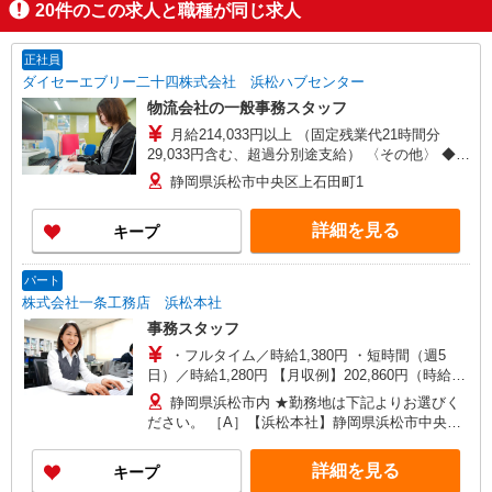
20
件のこの求人と職種が同じ求人
正社員
ダイセーエブリー二十四株式会社 浜松ハブセンター
物流会社の一般事務スタッフ
月給214,033円以上 （固定残業代21時間分
29,033円含む、超過分別途支給） 〈その他〉 ◆昇
給あり ◆賞与年2回 ◆交通費規定支給
静岡県浜松市中央区上石田町1
詳細を見る
キープ
パート
株式会社一条工務店 浜松本社
事務スタッフ
・フルタイム／時給1,380円 ・短時間（週5
日）／時給1,280円 【月収例】202,860円（時給
1,380円、21日勤務の場合）
静岡県浜松市内 ★勤務地は下記よりお選びく
ださい。 ［A］【浜松本社】静岡県浜松市中央区
大久保町1227-6（浜松技術工業団地内） ［B］
【龍禅寺事務所】静岡県浜松市中央区龍禅寺町
詳細を見る
キープ
854 ※フルタイムのみ ［C］【㈱日本産業 浜松