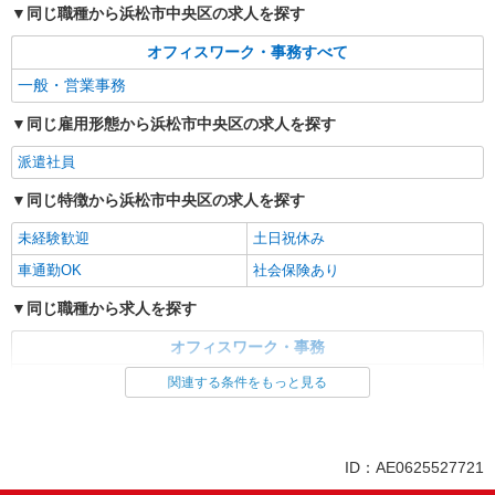
同じ職種から浜松市中央区の求人を探す
派遣社員
パーソルテンプスタッフ株式会社 静岡コーディネートセンター（浜
オフィスワーク・事務すべて
松）/26-0506941
一般・営業事務
月￥23万〜［一般事務］営業所内の事務全般
＠浜松駅
同じ雇用形態から浜松市中央区の求人を探す
時給1440円 ○月収例￥1,440×8時間＝
￥11,200×21日＝￥235,200+交通費
派遣社員
静岡県浜松市中央区／最寄駅：浜松駅、新浜松
同じ特徴から浜松市中央区の求人を探す
駅 【旧浜松市中区】
未経験歓迎
土日祝休み
詳細を見る
キープ
車通勤OK
社会保険あり
同じ職種から求人を探す
オフィスワーク・事務
一般・営業事務
関連する条件をもっと見る
同じ特徴から求人を探す
未経験歓迎
土日祝休み
ID：AE0625527721
車通勤OK
社会保険あり