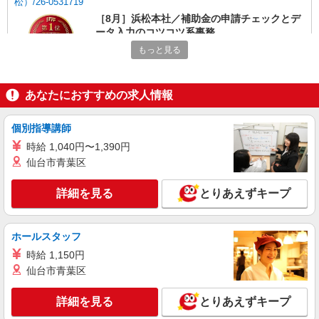
松）/26-0531719
［8月］浜松本社／補助金の申請チェックとデ
ータ入力のコツコツ系事務
時給1380円〜1400円（経験・能力による）
もっと見る
静岡県浜松市中央区／最寄駅：高塚駅、舞阪
駅 【旧西区】 ≪車通勤可≫ ●敷地内に無料P
あり
あなたにおすすめの求人情報
詳細を見る
キープ
個別指導講師
派遣社員
時給 1,040円〜1,390円
パーソルテンプスタッフ株式会社 静岡コーディネートセンター（浜
仙台市青葉区
松）/26-0592495
［コツコツ安定］大手自動車メーカー★『サブ
詳細を見る
とりあえずキープ
スク』サービスに関する事務♪
時給1470円以上 【月収例】時給1470円×8時間
×月21日＝246,960円（＋残業代）
ホールスタッフ
静岡県浜松市中央区／最寄駅：浜松駅、新浜松
時給 1,150円
駅 【旧浜松市中区】
仙台市青葉区
詳細を見る
キープ
詳細を見る
とりあえずキープ