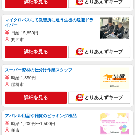
詳細を見る
とりあえずキープ
静岡県浜松市中央区／最寄駅：天竜川駅、浜松
駅 【旧東区】 ≪車通勤可≫ 無料駐車場あり
ます♪
マイクロバスにて教習所に通う生徒の送迎ドラ
詳細を見る
キープ
イバー
日給 15,850円
派遣社員
箕面市
パーソルテンプスタッフ株式会社 静岡コーディネートセンター（浜
松）/26-0503501
詳細を見る
とりあえずキープ
PC使った業務の経験あればできる！データ入
力や総務的［一般事務］
時給1400円 ○月収例：￥1,400×7時間30分＝
スーパー資材の仕分け作業スタッフ
￥10,500×21日＝￥220,500+交通費
時給 1,350円
静岡県浜松市中央区／最寄駅：浜松駅、第一通
船橋市
り駅 【旧中区】
詳細を見る
とりあえずキープ
詳細を見る
キープ
派遣社員
アパレル用品や雑貨のピッキング検品
パーソルテンプスタッフ株式会社 静岡コーディネートセンター（浜
時給 1,200円〜1,500円
松）/26-0577363
柏市
［お手伝いがメイン♪］ゆったりかんたん入力