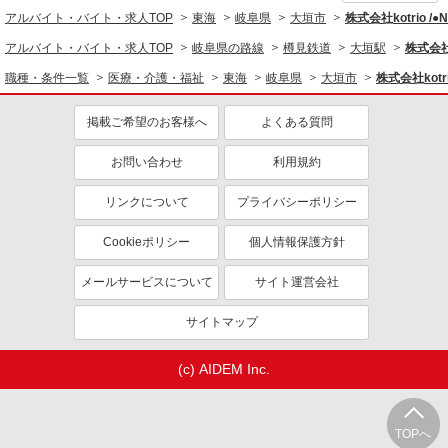
アルバイト・バイト・求人TOP
東海
岐阜県
大垣市
株式会社kotrio /
アルバイト・バイト・求人TOP
岐阜県の路線
樽見鉄道
大垣駅
株式会社k
職種・条件一覧
医療・介護・福祉
東海
岐阜県
大垣市
株式会社kotr
掲載ご希望のお客様へ
よくある質問
お問い合わせ
利用規約
リンクについて
プライバシーポリシー
Cookieポリシー
個人情報保護方針
メールサービスについて
サイト運営会社
サイトマップ
(c) AIDEM Inc.
TOPへ