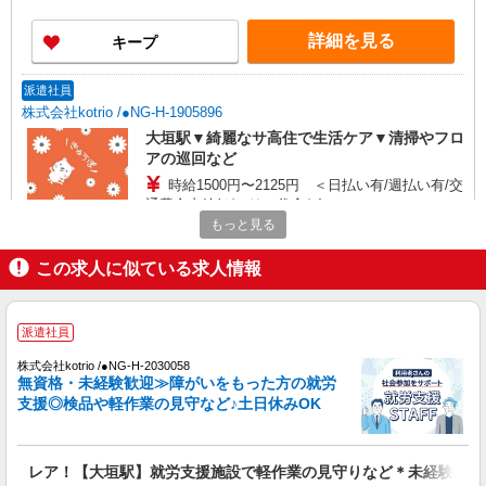
詳細を見る
キープ
派遣社員
株式会社kotrio /●NG-H-1905896
大垣駅▼綺麗なサ高住で生活ケア▼清掃やフロ
アの巡回など
時給1500円〜2125円 ＜日払い有/週払い有/交
通費全支給(ガソリン代含む)＞
もっと見る
大垣市
この求人に似ている求人情報
詳細を見る
キープ
派遣社員
派遣社員
株式会社kotrio /●NG-H-2093137
株式会社kotrio /●NG-H-2030058
北大垣駅★未経験OKの人間関係に悩まない職
無資格・未経験歓迎≫障がいをもった方の就労
場へ★サ高住スタッフ
支援◎検品や軽作業の見守など♪土日休みOK
時給1500円〜2125円 ＜日払い有/週払い有/交
通費全支給(ガソリン代含む)＞
北大垣市
レア！【大垣駅】就労支援施設で軽作業の見守りなど＊未経験OK