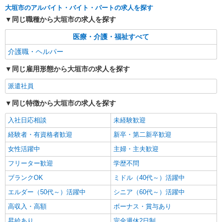
派遣社員
大垣市のアルバイト・バイト・パートの求人を探す
株式会社kotrio /●NG-H-2029577
同じ職種から大垣市の求人を探す
＜大垣＞デイサービスSTAFF＊16時退社も
OK！子育て世代活躍中
医療・介護・福祉すべて
時給1500円〜2125円 ＜日払い有/週払い有/交
介護職・ヘルパー
通費全支給(ガソリン代含む)＞
同じ雇用形態から大垣市の求人を探す
大垣市
派遣社員
詳細を見る
キープ
同じ特徴から大垣市の求人を探す
派遣社員
入社日応相談
未経験歓迎
株式会社kotrio /●NG-H-1812140
経験者・有資格者歓迎
シニア向けマンションで見守り・食事配膳など
新卒・第二新卒歓迎
＊大垣市＊。日払可
女性活躍中
主婦・主夫歓迎
時給1500円〜2125円 ＜日払い有/週払い有/交
フリーター歓迎
学歴不問
通費全支給(ガソリン代含む)＞
ブランクOK
大垣市
ミドル（40代～）活躍中
エルダー（50代～）活躍中
シニア（60代～）活躍中
詳細を見る
キープ
高収入・高額
ボーナス・賞与あり
昇給あり
完全週休2日制