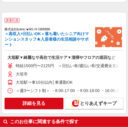
派遣社員
株式会社kotrio /●NG-H-1614103
綺麗な高齢者マンションの見守りスタッフ＠大
派遣社員
垣駅近く
株式会社kotrio /●NG-H-1905896
時給1500円〜2125円 ＜日払い有/週払い有/交
＜高収入×日払いOK＞落ち着いたシニア向けマ
通費全支給(ガソリン代含む)＞
ンションスタッフ★入居者様の生活相談やサポ
大垣市
ート
詳細を見る
キープ
大垣駅▼綺麗なサ高住で生活ケア▼清掃やフロアの巡回など
時給1500円〜2125円 ＜日払い有/週払い有/交通費全支給(ガ
派遣社員
株式会社kotrio /●NG-H-2030710
大垣市
毎日通うのが楽しみになる＊ホテルのような美
大垣駅⇒車10分以内│車通勤OK
しいサ高住のSTAFF
＜週3〜シフト制＞ ・8:00-17:00 ・9:00-18:00 ・16:
時給1500円〜2125円 ＜日払い有/週払い有/交
通費全支給(ガソリン代含む)＞
詳細を見る
とりあえずキープ
大垣市
詳細を見る
キープ
このお仕事に関連する条件で探す