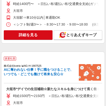
時給1400円〜 ＜日払い有/週払い有/交通費全支給(ガソリン代
詳細を見る
キープ
大垣市
大垣駅⇒車10分以内│車通勤OK
派遣社員
株式会社kotrio /●NG-H-1812717
＜シフト制/週3〜＞ ・8:30〜17:30 ・9:00〜18:00 (休憩1
【実働7〜8ｈ可】障がい者デイサービス
STAFF♪資格不問/経験不問
詳細を見る
とりあえずキープ
時給1500円〜2125円 ＜日払い有/週払い有/交
通費全支給(ガソリン代含む)＞
大垣市周辺
派遣社員
詳細を見る
キープ
株式会社kotrio /●NG-H-1907525
AIに奪われない仕事！手に職をつけることで、
派遣社員
いつでも・どこでも働けて将来も安心☆
株式会社ユース.GF/g01_0815
高齢者向け住宅 介護スタッフ
時給1300円
大垣市*デイでの生活補助☆新たなスキルを身につけて長く働く♪
岐阜県大垣市
時給1500円〜2150円 ＜日払い有/週払い有/交通費全支給(ガ
大垣市
詳細を見る
キープ