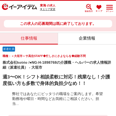
東海
の求人
▼エリア変更
この求人の応募期間は既に終了しております。
仕事情報
企業情報
派遣社員
職種：＜大垣市＞サ高住STAFF◆忙しさにさよならを◆経験不問
株式会社kotrio /●NG-H-1898768の介護職・ヘルパーの求人情報詳
細（派遣社員） - 大垣市
週3〜OK！シフト相談柔軟に対応！残業なし！介護
度低い方も多数で身体的負担少なめ！！
弊社ではあなたにピッタリの職場をご案内します。希望
勤務地や曜日・時間などお気軽にご相談ください。担
当...