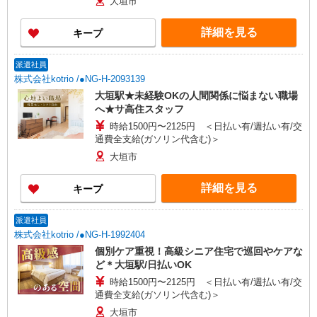
大垣市
詳細を見る
キープ
派遣社員
株式会社kotrio /●NG-H-2093139
大垣駅★未経験OKの人間関係に悩まない職場
へ★サ高住スタッフ
時給1500円〜2125円 ＜日払い有/週払い有/交
通費全支給(ガソリン代含む)＞
大垣市
詳細を見る
キープ
派遣社員
株式会社kotrio /●NG-H-1992404
個別ケア重視！高級シニア住宅で巡回やケアな
ど＊大垣駅/日払いOK
時給1500円〜2125円 ＜日払い有/週払い有/交
通費全支給(ガソリン代含む)＞
大垣市