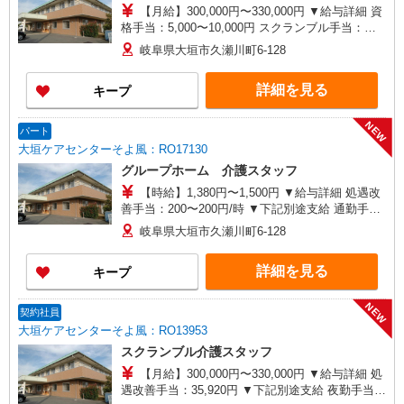
【月給】300,000円〜330,000円 ▼給与詳細 資
格手当：5,000〜10,000円 スクランブル手当：
10,000円 処遇改善手当：35,920円 住宅手当：規定
岐阜県大垣市久瀬川町6-128
あり 精勤手当：8,000円 調整手当：0〜100,000円
▼下記別途支給 夜勤手当：6,000円（1回分） 通勤
詳細を見る
キープ
手当 年末年始手当：380円/時 賞与年2回（6月・
12月） 昇給年1回（4月） 特別報酬：平均34.1万
円（最高額135万円） ※2025年6月支給実績 ※処
NEW
パート
遇改善手当は試用期間中(3ヶ月)は支給なし
大垣ケアセンターそよ風：RO17130
グループホーム 介護スタッフ
【時給】1,380円〜1,500円 ▼給与詳細 処遇改
善手当：200〜200円/時 ▼下記別途支給 通勤手当
年末年始手当：380円/時 寸志あり：年2回（6月・
岐阜県大垣市久瀬川町6-128
12月） ※業績による ※処遇改善手当は試用期間
中(3ヶ月)は支給なし
詳細を見る
キープ
NEW
契約社員
大垣ケアセンターそよ風：RO13953
スクランブル介護スタッフ
【月給】300,000円〜330,000円 ▼給与詳細 処
遇改善手当：35,920円 ▼下記別途支給 夜勤手当：