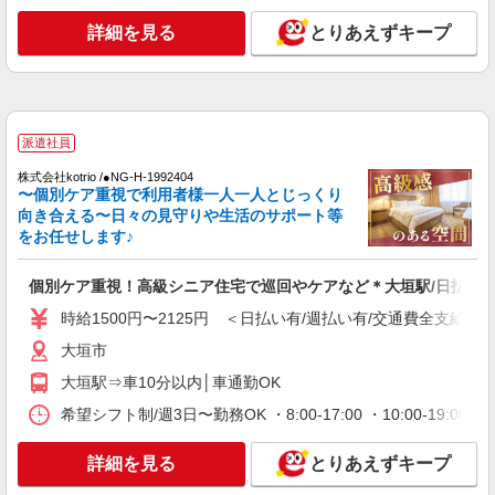
派遣社員
詳細を見る
とりあえずキープ
株式会社kotrio /●NG-H-1992510
[ 高収入 ]大垣駅近く【日収1.2万円】生活支援
員さん大募集！
時給1500円〜2125円 ＜日払い有/週払い有/交
通費全支給(ガソリン代含む)＞
派遣社員
大垣市
株式会社kotrio /●NG-H-1992404
〜個別ケア重視で利用者様一人一人とじっくり
向き合える〜日々の見守りや生活のサポート等
詳細を見る
キープ
をお任せします♪
派遣社員
個別ケア重視！高級シニア住宅で巡回やケアなど＊大垣駅/日払いO
株式会社kotrio /●NG-H-2029418
時給1500円〜2125円 ＜日払い有/週払い有/交通費全支給(ガ
夕方までのデイサービス☆車の運転できる方優
遇【大垣駅】
大垣市
時給1500円〜2125円 ＜日払い有/週払い有/交
大垣駅⇒車10分以内│車通勤OK
通費全支給(ガソリン代含む)＞
希望シフト制/週3日〜勤務OK ・8:00-17:00 ・10:00-19
大垣市
詳細を見る
詳細を見る
とりあえずキープ
キープ