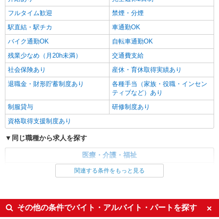
フルタイム歓迎
禁煙・分煙
駅直結・駅チカ
車通勤OK
バイク通勤OK
自転車通勤OK
残業少なめ（月20h未満）
交通費支給
社会保険あり
産休・育休取得実績あり
退職金・財形貯蓄制度あり
各種手当（家族・役職・インセン
ティブなど）あり
制服貸与
研修制度あり
資格取得支援制度あり
同じ職種から求人を探す
医療・介護・福祉
介護職・ヘルパー
関連する条件をもっと見る
同じ特徴から求人を探す
未経験歓迎
ミドル（40代～）活躍中
その他の条件でバイト・アルバイト・パートを探す
ボーナス・賞与あり
車通勤OK