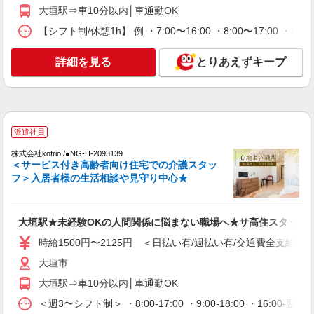
大垣駅⇒車10分以内│車通勤OK
派遣社員
【シフト制/休憩1h】 例 ・7:00〜16:00 ・8:00〜17:00 ・9:
株式会社kotrio /●NG-H-2029828
日収1.2万円〜可★「とにかく収入重視!」が叶
詳細を見る
とりあえずキープ
う高時給の有料住宅
時給1500円〜2125円 ＜日払い有/週払い有/交
通費全支給(ガソリン代含む)＞
大垣市
派遣社員
詳細を見る
キープ
株式会社kotrio /●NG-H-2093139
＜サービス付き高齢者向け住宅での介護スタッ
フ＞入居者様の生活相談や見守り中心★
派遣社員
株式会社kotrio /●NG-H-1992450
大垣駅≫高収入！シニア向け高級マンション職
員募集＊.・：゜
大垣駅★未経験OKの人間関係に悩まない職場へ★サ高住スタッフ
時給1500円〜2125円 ＜日払い有/週払い有/交
時給1500円〜2125円 ＜日払い有/週払い有/交通費全支給(ガ
通費全支給(ガソリン代含む)＞
大垣市
大垣市
大垣駅⇒車10分以内│車通勤OK
詳細を見る
キープ
＜週3〜シフト制＞ ・8:00-17:00 ・9:00-18:00 ・16: