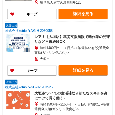
6,000円（1回） 準夜勤手当：3,500円（1回） 通勤
岐阜県大垣市久瀬川町6-128
手当 年末年始手当：380円/時 寸志あり：年2回（6
月・12月） ※業績による 特別報酬：平均34.1万円
詳細を見る
キープ
（最高額135万円） ※2025年6月支給実績 ※処遇
改善手当は試用期間中(3ヶ月)は支給なし
派遣社員
株式会社kotrio /●NG-H-2030058
レア！【大垣駅】就労支援施設で軽作業の見守
りなど＊未経験OK
時給1400円〜 ＜日払い有/週払い有/交通費全
支給(ガソリン代含む)＞
大垣市
詳細を見る
キープ
派遣社員
株式会社kotrio /●NG-H-1907525
大垣市*デイでの生活補助☆新たなスキルを身
につけて長く働く♪
時給1500円〜2150円 ＜日払い有/週払い有/交
通費全支給(ガソリン代含む)＞