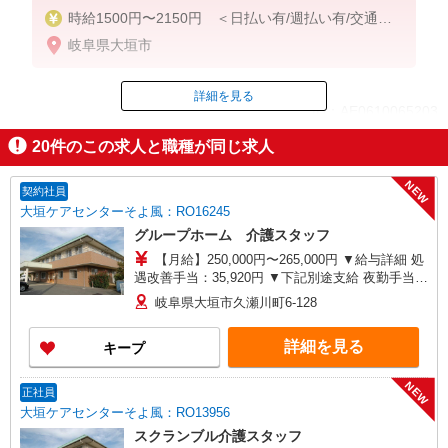
時給1500円〜2150円 ＜日払い有/週払い有/交通費
全支給(ガソリン代含む)＞
岐阜県大垣市
詳細を見る
ID：AE0610065203
20
件のこの求人と職種が同じ求人
掲載期間終了
NEW
契約社員
大垣ケアセンターそよ風：RO16245
グループホーム 介護スタッフ
【月給】250,000円〜265,000円 ▼給与詳細 処
遇改善手当：35,920円 ▼下記別途支給 夜勤手当：
6,000円（1回） 通勤手当 年末年始手当：380円/時
岐阜県大垣市久瀬川町6-128
寸志あり：年2回（6月・12月） ※業績による 特
別報酬：平均26.6万円（最高額109万円） ※2025
詳細を見る
キープ
年6月支給実績 ※処遇改善手当は試用期間中(3ヶ
月)は支給なし
NEW
正社員
大垣ケアセンターそよ風：RO13956
スクランブル介護スタッフ