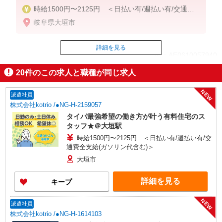
時給1500円〜2125円 ＜日払い有/週払い有/交通費
全支給(ガソリン代含む)＞
岐阜県大垣市
詳細を見る
ID：AE0610057940
20
件のこの求人と職種が同じ求人
掲載期間終了
NEW
派遣社員
株式会社kotrio /●NG-H-2159057
タイパ最強希望の働き方が叶う有料住宅のス
タッフ★＠大垣駅
時給1500円〜2125円 ＜日払い有/週払い有/交
通費全支給(ガソリン代含む)＞
大垣市
詳細を見る
キープ
NEW
派遣社員
株式会社kotrio /●NG-H-1614103