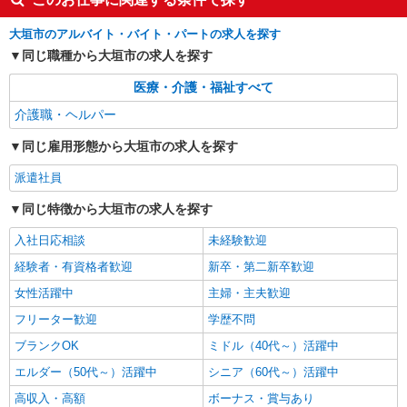
通費全支給(ガソリン代含む)＞
大垣市
大垣市のアルバイト・バイト・パートの求人を探す
同じ職種から大垣市の求人を探す
詳細を見る
キープ
医療・介護・福祉すべて
NEW
派遣社員
介護職・ヘルパー
株式会社kotrio /●NG-H-2029418
同じ雇用形態から大垣市の求人を探す
夕方までのデイサービス☆車の運転できる方
優遇【大垣駅】
派遣社員
時給1500円〜2125円 ＜日払い有/週払い有/交
通費全支給(ガソリン代含む)＞
同じ特徴から大垣市の求人を探す
大垣市
入社日応相談
未経験歓迎
詳細を見る
経験者・有資格者歓迎
新卒・第二新卒歓迎
キープ
女性活躍中
主婦・主夫歓迎
NEW
派遣社員
フリーター歓迎
学歴不問
株式会社kotrio /●NG-H-1812717
ブランクOK
ミドル（40代～）活躍中
【実働7〜8ｈ可】障がい者デイサービス
STAFF♪資格不問/経験不問
エルダー（50代～）活躍中
シニア（60代～）活躍中
時給1500円〜2125円 ＜日払い有/週払い有/交
高収入・高額
ボーナス・賞与あり
通費全支給(ガソリン代含む)＞