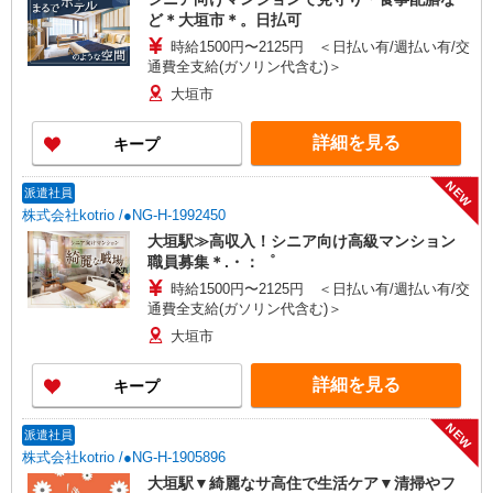
ど＊大垣市＊。日払可
時給1500円〜2125円 ＜日払い有/週払い有/交
通費全支給(ガソリン代含む)＞
大垣市
詳細を見る
キープ
NEW
派遣社員
株式会社kotrio /●NG-H-1992450
大垣駅≫高収入！シニア向け高級マンション
職員募集＊.・：゜
時給1500円〜2125円 ＜日払い有/週払い有/交
通費全支給(ガソリン代含む)＞
大垣市
詳細を見る
キープ
NEW
派遣社員
株式会社kotrio /●NG-H-1905896
大垣駅▼綺麗なサ高住で生活ケア▼清掃やフ