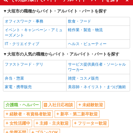
ボーナス・賞与あり
車通勤OK
大垣市の職種からバイト・アルバイト・パートを探す
交通費支給
社会保険あり
オフィスワーク・事務
飲食・フード
産休・育休取得実績あり
イベント・キャンペーン・アミュ
軽作業・製造・物流
ーズメント
IT・クリエイティブ
ヘルス・ビューティー
大垣市の人気の職種からバイト・アルバイト・パートを探す
ファストフード・デリ
サービス提供責任者・ソーシャル
ワーカー
弁当・惣菜
雑貨・コスメ販売
家電・携帯販売
美容師・ネイリスト・まつげ施術
介護職・ヘルパー
入社日応相談
未経験歓迎
経験者・有資格者歓迎
新卒・第二新卒歓迎
女性活躍中
主婦・主夫歓迎
フリーター歓迎
学歴不問
ブランクOK