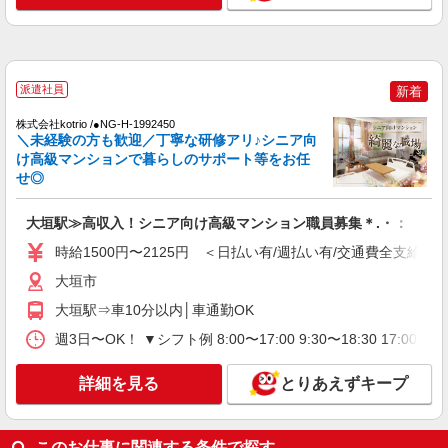
通費全支給(ガソリン代含む)＞
大垣市
詳細を見る
キープ
派遣社員
新着
NEW
株式会社kotrio /●NG-H-1992450
派遣社員
＼未経験の方も歓迎／丁寧な研修アリ♪シニア向
株式会社kotrio /●NG-H-2159134
け高級マンションで暮らしのサポート等をお任
≪大垣駅≫日勤のみ＆残業ナシ！お迎えに間
せ◎
に合うデイサービス
時給1500円〜2125円 ＜日払い有/週払い有/交
大垣駅≫高収入！シニア向け高級マンション職員募集＊.・：゜
通費全支給(ガソリン代含む)＞
時給1500円〜2125円 ＜日払い有/週払い有/交通費全支給(ガ
大垣市
大垣市
詳細を見る
キープ
大垣駅⇒車10分以内│車通勤OK
週3日〜OK！ ▼シフト例 8:00〜17:00 9:30〜18:30 17
NEW
派遣社員
株式会社kotrio /●NG-H-2030710
詳細を見る
とりあえずキープ
毎日通うのが楽しみになる＊ホテルのような
美しいサ高住のSTAFF
時給1500円〜2125円 ＜日払い有/週払い有/交
このお仕事に関連する条件で探す