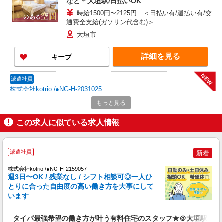
など＊大垣駅/日払いOK
時給1500円〜2125円 ＜日払い有/週払い有/交
通費全支給(ガソリン代含む)＞
大垣市
詳細を見る
キープ
NEW
派遣社員
株式会社kotrio /●NG-H-2031025
大垣駅＊年齢不問◎未経験から安定した業界
もっと見る
へ＊サ高住
この求人に似ている求人情報
時給1500円〜2125円 ＜日払い有/週払い有/交
通費全支給(ガソリン代含む)＞
大垣市
派遣社員
新着
詳細を見る
キープ
株式会社kotrio /●NG-H-2159057
週3日〜OK / 残業なし / シフト相談可◎一人ひ
NEW
とりに合った自由度の高い働き方を大事にして
派遣社員
います
株式会社kotrio /●NG-H-2029828
日収1.2万円〜可★「とにかく収入重視!」が
タイパ最強希望の働き方が叶う有料住宅のスタッフ★＠大垣駅
叶う高時給の有料住宅