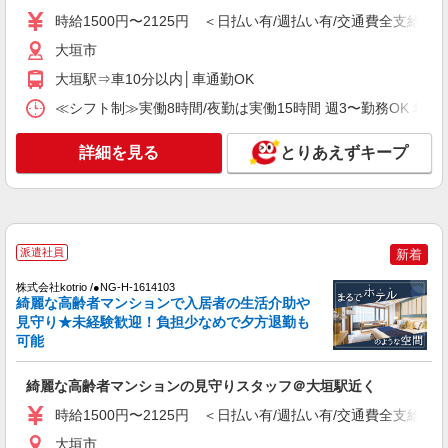
時給1500円〜2125円 ＜日払い有/週払い有/交
時給1500円〜2125円 ＜日払い有/週払い有/交通費全支給(ガ
通費全支給(ガソリン代含む)＞
大垣市
大垣市
大垣駅⇒車10分以内│車通勤OK
詳細を見る
キープ
≪シフト制≫実働8時間/夜勤は実働15時間 週3〜勤務OK 希望シフト制 
NEW
詳細を見る
とりあえずキープ
派遣社員
株式会社kotrio /●NG-H-2030058
レア！【大垣駅】就労支援施設で軽作業の見
守りなど＊未経験OK
時給1400円〜 ＜日払い有/週払い有/交通費全
派遣社員
新着
支給(ガソリン代含む)＞
大垣市
株式会社kotrio /●NG-H-1614103
綺麗な高齢者マンションで入居者の生活介助や
見守り★未経験歓迎！負担少なめで夕方退勤も
詳細を見る
キープ
可能
NEW
派遣社員
綺麗な高齢者マンションの見守りスタッフ＠大垣駅近く
株式会社kotrio /●NG-H-2159211
時給1500円〜2125円 ＜日払い有/週払い有/交通費全支給(ガ
大垣駅チカ★グループホームで夜勤専従★日
払いOK★履歴書不要
大垣市