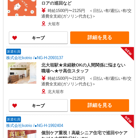
ロアの巡回など
時給1500円〜2125円 ＜日払い有/週払い有/交
通費全支給(ガソリン代含む)＞
大垣市
詳細を見る
キープ
NEW
派遣社員
株式会社kotrio /●NG-H-2093137
北大垣駅★未経験OKの人間関係に悩まない
職場へ★サ高住スタッフ
時給1500円〜2125円 ＜日払い有/週払い有/交
通費全支給(ガソリン代含む)＞
北大垣市
詳細を見る
キープ
NEW
派遣社員
株式会社kotrio /●NG-H-1992404
個別ケア重視！高級シニア住宅で巡回やケア