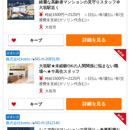
綺麗な高齢者マンションの見守りスタッフ＠
大垣駅近く
時給1500円〜2125円 ＜日払い有/週払い有/交
通費全支給(ガソリン代含む)＞
大垣市
詳細を見る
キープ
NEW
派遣社員
株式会社kotrio /●NG-H-2093139
大垣駅★未経験OKの人間関係に悩まない職
場へ★サ高住スタッフ
時給1500円〜2125円 ＜日払い有/週払い有/交
通費全支給(ガソリン代含む)＞
大垣市
詳細を見る
キープ
NEW
派遣社員
株式会社kotrio /●NG-H-1812140
シニア向けマンションで見守り・食事配膳な