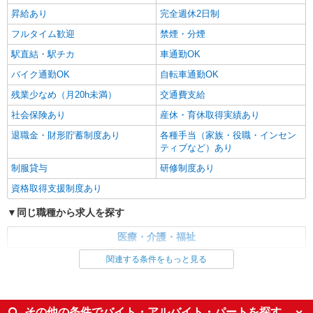
昇給あり
完全週休2日制
大垣市周辺
フルタイム歓迎
禁煙・分煙
詳細を見る
キープ
駅直結・駅チカ
車通勤OK
バイク通勤OK
自転車通勤OK
残業少なめ（月20h未満）
交通費支給
社会保険あり
産休・育休取得実績あり
退職金・財形貯蓄制度あり
各種手当（家族・役職・インセン
ティブなど）あり
制服貸与
研修制度あり
資格取得支援制度あり
同じ職種から求人を探す
医療・介護・福祉
介護職・ヘルパー
関連する条件をもっと見る
同じ特徴から求人を探す
未経験歓迎
ミドル（40代～）活躍中
その他の条件でバイト・アルバイト・パートを探す