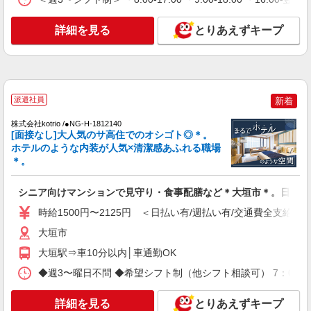
時給1500円〜2150円 ＜日払い有/週払い有/交
通費全支給(ガソリン代含む)＞
詳細を見る
とりあえずキープ
大垣市
詳細を見る
キープ
NEW
派遣社員
派遣社員
新着
株式会社kotrio /●NG-H-2029577
＜大垣＞デイサービスSTAFF＊16時退社も
株式会社kotrio /●NG-H-1812140
[面接なし]大人気のサ高住でのオシゴト◎＊。
OK！子育て世代活躍中
ホテルのような内装が人気×清潔感あふれる職場
時給1500円〜2125円 ＜日払い有/週払い有/交
＊。
通費全支給(ガソリン代含む)＞
大垣市
シニア向けマンションで見守り・食事配膳など＊大垣市＊。日払可
時給1500円〜2125円 ＜日払い有/週払い有/交通費全支給(ガ
詳細を見る
キープ
大垣市
NEW
派遣社員
大垣駅⇒車10分以内│車通勤OK
株式会社kotrio /●NG-H-2031159
◆週3〜曜日不問 ◆希望シフト制（他シフト相談可） 7：00〜16
大垣駅｜日払いOK！日収1.1万円超え×サ高
住スタッフ！
詳細を見る
とりあえずキープ
時給1500円〜2125円 ＜日払い有/週払い有/交