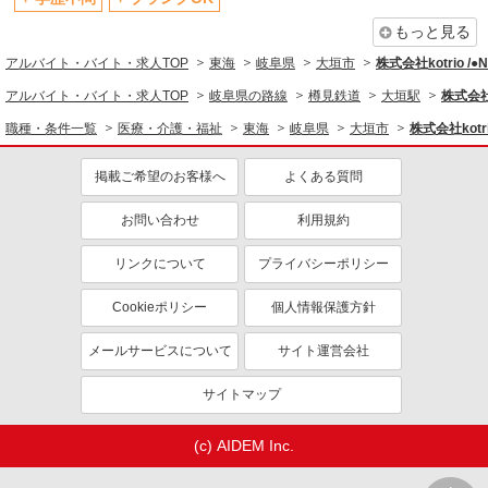
もっと見る
アルバイト・バイト・求人TOP
東海
岐阜県
大垣市
株式会社kotrio /
アルバイト・バイト・求人TOP
岐阜県の路線
樽見鉄道
大垣駅
株式会社k
職種・条件一覧
医療・介護・福祉
東海
岐阜県
大垣市
株式会社kotr
掲載ご希望のお客様へ
よくある質問
お問い合わせ
利用規約
リンクについて
プライバシーポリシー
Cookieポリシー
個人情報保護方針
メールサービスについて
サイト運営会社
サイトマップ
(c) AIDEM Inc.