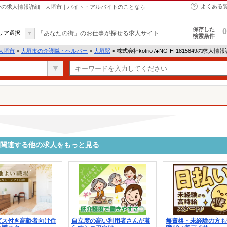
よくある
・ヘルパーの求人情報詳細 - 大垣市｜バイト・アルバイトのことなら
保存した
0
リア選択
「あなたの街」のお仕事が探せる求人サイト
検索条件
大垣市
>
大垣市の介護職・ヘルパー
>
大垣駅
> 株式会社kotrio /●NG-H-1815849の求人情
5849に関連する他の求人をもっと見る
ビス付き高齢者向け住
自立度の高い利用者さんが暮
無資格・未経験の方も