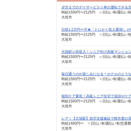
夕方までのデイサービス☆車の運転できる
時給1500円〜2125円 ＜日払い有/週払い
大垣市
日収1.2万円〜可★「とにかく収入重視!」
時給1500円〜2125円 ＜日払い有/週払い
大垣市
大垣駅≫高収入！シニア向け高級マンション
時給1500円〜2125円 ＜日払い有/週払い
大垣市
毎日通うのが楽しみになる＊ホテルのような美
時給1500円〜2125円 ＜日払い有/週払い
大垣市
個別ケア重視！高級シニア住宅で巡回やケア
時給1500円〜2125円 ＜日払い有/週払い
大垣市
レア！【大垣駅】就労支援施設で軽作業の見
時給1400円〜 ＜日払い有/週払い有/交通
大垣市