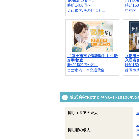
迎♪障がいをも...
宅での介
時給1400円〜 ＜...
時給150
犬山市内/その他にも...
中村区｜
［ 富士市市で看護助手 ］生活
＜新清
介助/検査...
入居者さ
時給1500円〜21...
時給150
富士市内 ≪交通費全...
静岡市清
株式会社kotrio /●NG-H-181
同じエリアの求人
同じ駅の求人