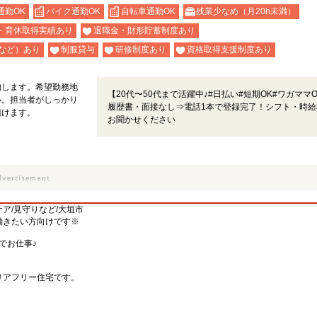
通勤OK
バイク通勤OK
自転車通勤OK
残業少なめ（月20h未満）
・育休取得実績あり
退職金・財形貯蓄制度あり
など）あり
制服貸与
研修制度あり
資格取得支援制度あり
内します。希望勤務地
【20代〜50代まで活躍中♪#日払い#短期OK#ワガママ
い。担当者がしっかり
履歴書・面接なし⇒電話1本で登録完了！シフト・時給
頂けます。
お聞かせください
ケア/見守りなど/大垣市
働きたい方向けです※
でお仕事♪
リアフリー住宅です。