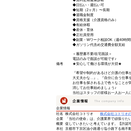
◆無料定期健康診断
◆日払い・週払い可
◆短期（2ヶ月）〜長期
◆退職金制度
◆資格支援（介護資格のみ）
◆有給休暇
◆産休・育休
◆正社員登用
◆副業・Wワーク相談OK（週40時
◆ガソリン代含め交通費全額支給
＜履歴書不要/在宅面談＞
電話のみで面談が可能です♪
備考
★安心して働ける環境が大切★
『希望や制約があるけど介護の仕事
大丈夫かな…』、『自分に合う仕事
お仕事を探される上で色々なことが気
消してお仕事始めましょう♪
当社はスタッフの皆様お一人お一人に
企業情報
社名
株式会社コトリオ
株式会社コトリオ
企業
「当社の使命」は、介護業界で頑張りた
概要
促していきたいと考えています。【許認可番号】
本社
京都市下京区油小路通り塩小路下る南不動