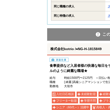
同じ職種の求人
同じ特徴の求人
こ
株式会社kotrio /●NG-H-1815849
派遣社員
食事提供など入居者様の快適な毎日を
ルのように綺麗な職場★
給与
時給1500円〜2125円 ＜日払い
職種
[ 綺麗 ]高級シニアマンションで生
勤務地
大垣市
入社日応相談
未経験歓迎
経験
フリーター歓迎
学歴不問
ブラ
シニア（60代～）活躍中
高収入・