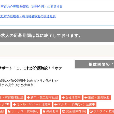
大垣市の介護職 無資格（施設介護）の派遣社員
大垣市の経験者・有資格者歓迎の派遣社員
の求人の応募期間は既に終了しております。
サポート！こ、これが介護施設！？ホテ
有/週払い有/交通費全支給(ガソリン代含む)＞
活ケア/見守りなど/大垣市
者・有資格者歓迎
新卒・第二新卒歓迎
女性活躍中
主婦・主夫歓迎
ンクOK
ミドル（40代～）活躍中
エルダー（50代～）活躍中
高額
ボーナス・賞与あり
昇給あり
完全週休2日制
フルタイム歓