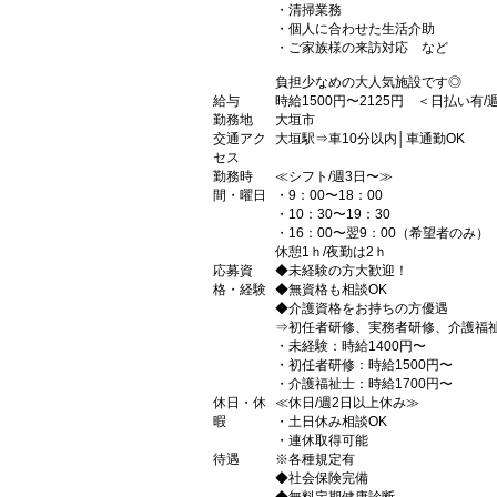
・清掃業務
・個人に合わせた生活介助
・ご家族様の来訪対応 など
負担少なめの大人気施設です◎
給与
時給1500円〜2125円 ＜日払い有
勤務地
大垣市
交通アク
大垣駅⇒車10分以内│車通勤OK
セス
勤務時
≪シフト/週3日〜≫
間・曜日
・9：00〜18：00
・10：30〜19：30
・16：00〜翌9：00（希望者のみ）
休憩1ｈ/夜勤は2ｈ
応募資
◆未経験の方大歓迎！
格・経験
◆無資格も相談OK
◆介護資格をお持ちの方優遇
⇒初任者研修、実務者研修、介護福
・未経験：時給1400円〜
・初任者研修：時給1500円〜
・介護福祉士：時給1700円〜
休日・休
≪休日/週2日以上休み≫
暇
・土日休み相談OK
・連休取得可能
待遇
※各種規定有
◆社会保険完備