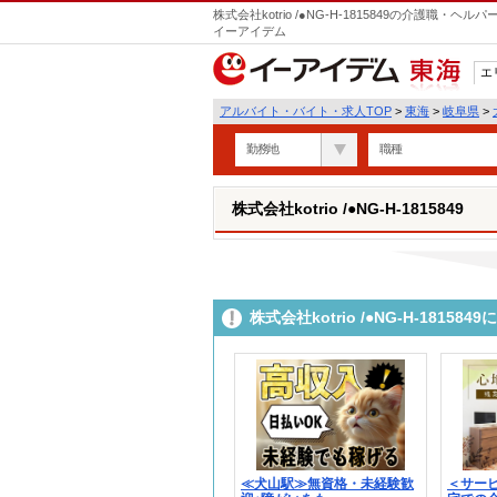
株式会社kotrio /●NG-H-1815849の介護職
イーアイデム
エ
東海
アルバイト・バイト・求人TOP
>
東海
>
岐阜県
>
勤務地
職種
株式会社kotrio /●NG-H-1815849
株式会社kotrio /●NG-H-181
≪犬山駅≫無資格・未経験歓
＜サー