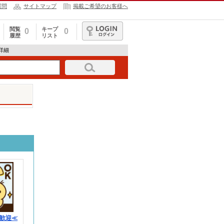
質問
サイトマップ
掲載ご希望のお客様へ
閲覧
キープ
0
0
履歴
リスト
ログイン
報詳細
歓迎≪