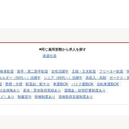
同じ雇用形態から求人を探す
派遣社員
格者歓迎
新卒・第二新卒歓迎
女性活躍中
主婦・主夫歓迎
フリーター歓迎
エルダー（50代～）活躍中
シニア（60代～）活躍中
高収入・高額
ボーナス・
迎
禁煙・分煙
駅直結・駅チカ
車通勤OK
バイク通勤OK
自転車通勤OK
社会保険あり
産休・育休取得実績あり
退職金・財形貯蓄制度あり
など）あり
制服貸与
研修制度あり
資格取得支援制度あり