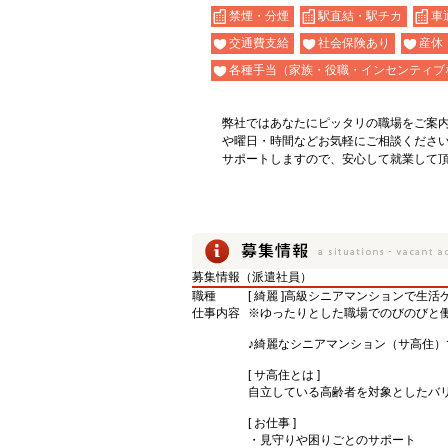
禁煙・分煙
駅直結・駅チカ
車
交通費支給
社会保険あり
産休
各種手当（家族・役職・インセンティブ
弊社ではあなたにピッタリの職場をご案
や曜日・時間などお気軽にご相談くださ
サポートしますので、安心して就業して
募集情報（派遣社員）
職種
[ 綺麗 ]高級シニアマンションで生活
仕事内容
※ゆったりとした職場でのびのびと
♪綺麗なシニアマンション（サ高住）
[ サ高住とは ]
自立している高齢者を対象としたバ
[ お仕事 ]
・見守りや困りごとのサポート