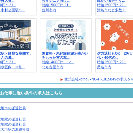
護スタ...
らすシニア向け...
障がい者デイサ...
0円〜21...
時給1500円〜21...
時給1500円〜21...
中村公園駅〜...
豊川市内
津島市など多数！
水駅＞綺麗な空間で、
無資格・未経験歓迎≫障がい
夕方退社もOK！20代
んの暮...
をもった方の就...
代・40代の...
0円〜21...
時給1400円〜 ＜...
時給1500円〜21...
水区内 ≪別...
北名古屋市内
桑名市内
株式会社kotrio /●NG-H-1815849の求
5849のお仕事に近い条件の求人はこちら
大垣市の派遣社員
大垣駅の派遣社員
大垣駅の派遣社員
東大垣駅の派遣社員