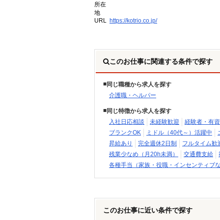
所在
地
URL
https://kotrio.co.jp/
このお仕事に関連する条件で探す
同じ職種から求人を探す
介護職・ヘルパー
同じ特徴から求人を探す
入社日応相談
未経験歓迎
経験者・有資
ブランクOK
ミドル（40代～）活躍中
昇給あり
完全週休2日制
フルタイム歓
残業少なめ（月20h未満）
交通費支給
各種手当（家族・役職・インセンティブ
このお仕事に近い条件で探す