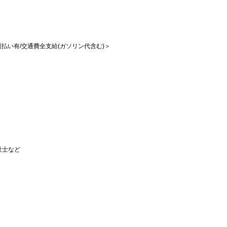
/週払い有/交通費全支給(ガソリン代含む)＞
祉士など