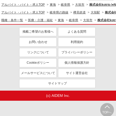
アルバイト・バイト・求人TOP
東海
岐阜県
大垣市
株式会社kotrio /
アルバイト・バイト・求人TOP
岐阜県の路線
樽見鉄道
大垣駅
株式会社k
職種・条件一覧
医療・介護・福祉
東海
岐阜県
大垣市
株式会社kotr
掲載ご希望のお客様へ
よくある質問
お問い合わせ
利用規約
リンクについて
プライバシーポリシー
Cookieポリシー
個人情報保護方針
メールサービスについて
サイト運営会社
サイトマップ
(c) AIDEM Inc.
TOPへ