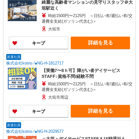
綺麗な高齢者マンションの見守りスタッフ＠大
垣駅近く
時給1500円〜2125円 ＜日払い有/週払い有/交
通費全支給(ガソリン代含む)＞
大垣市
詳細を見る
キープ
派遣社員
株式会社kotrio /●NG-H-1812717
【実働7〜8ｈ可】障がい者デイサービス
STAFF♪資格不問/経験不問
時給1500円〜2125円 ＜日払い有/週払い有/交
通費全支給(ガソリン代含む)＞
大垣市周辺
詳細を見る
キープ
派遣社員
株式会社kotrio /●NG-H-2029577
＜大垣＞デイサービスSTAFF＊16時退社も