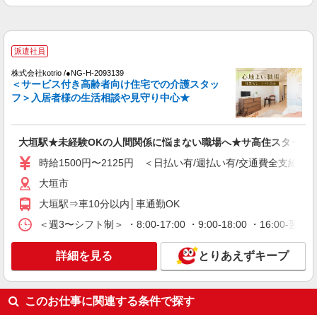
大垣市
詳細を見る
キープ
派遣社員
派遣社員
株式会社kotrio /●NG-H-2093139
株式会社kotrio /●NG-H-1907525
＜サービス付き高齢者向け住宅での介護スタッ
大垣市*デイでの生活補助☆新たなスキルを身
フ＞入居者様の生活相談や見守り中心★
につけて長く働く♪
時給1500円〜2150円 ＜日払い有/週払い有/交
通費全支給(ガソリン代含む)＞
大垣駅★未経験OKの人間関係に悩まない職場へ★サ高住スタッフ
大垣市
時給1500円〜2125円 ＜日払い有/週払い有/交通費全支給(ガ
大垣市
詳細を見る
キープ
大垣駅⇒車10分以内│車通勤OK
派遣社員
＜週3〜シフト制＞ ・8:00-17:00 ・9:00-18:00 ・16:
株式会社kotrio /●NG-H-2029828
日収1.2万円〜可★「とにかく収入重視!」が叶
詳細を見る
とりあえずキープ
う高時給の有料住宅
時給1500円〜2125円 ＜日払い有/週払い有/交
通費全支給(ガソリン代含む)＞
このお仕事に関連する条件で探す
大垣市