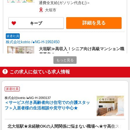
通費全支給(ガソリン代含む)＞
大垣市
詳細を見る
キープ
派遣社員
株式会社kotrio /●NG-H-1992450
大垣駅≫高収入！シニア向け高級マンション職
員募集＊.・：゜
もっと見る
時給1500円〜2125円 ＜日払い有/週払い有/交
通費全支給(ガソリン代含む)＞
この求人に似ている求人情報
大垣市
詳細を見る
キープ
派遣社員
株式会社kotrio /●NG-H-2093137
派遣社員
＜サービス付き高齢者向け住宅での介護スタッ
株式会社kotrio /●NG-H-1905896
フ＞入居者様の生活相談や見守り中心★
大垣駅▼綺麗なサ高住で生活ケア▼清掃やフロ
アの巡回など
時給1500円〜2125円 ＜日払い有/週払い有/交
北大垣駅★未経験OKの人間関係に悩まない職場へ★サ高住スタッ