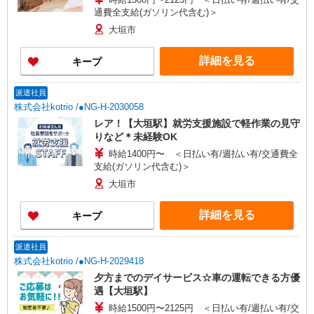
通費全支給(ガソリン代含む)＞
大垣市
詳細を見る
キープ
派遣社員
株式会社kotrio /●NG-H-2030058
レア！【大垣駅】就労支援施設で軽作業の見守
りなど＊未経験OK
時給1400円〜 ＜日払い有/週払い有/交通費全
支給(ガソリン代含む)＞
大垣市
詳細を見る
キープ
派遣社員
株式会社kotrio /●NG-H-2029418
夕方までのデイサービス☆車の運転できる方優
遇【大垣駅】
時給1500円〜2125円 ＜日払い有/週払い有/交