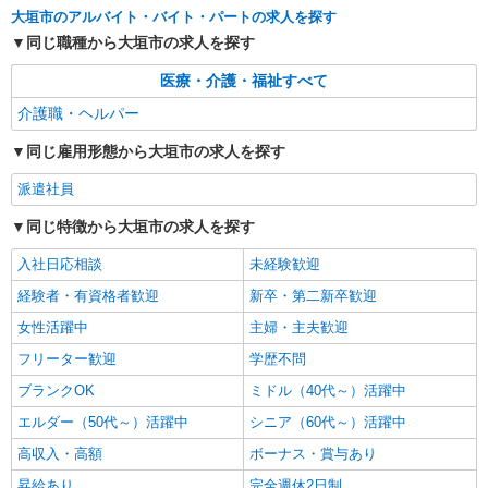
大垣市のアルバイト・バイト・パートの求人を探す
詳細を見る
同じ職種から大垣市の求人を探す
キープ
医療・介護・福祉すべて
契約社員
介護職・ヘルパー
大垣ケアセンターそよ風：RO16245
グループホーム 介護スタッフ
同じ雇用形態から大垣市の求人を探す
【月給】250,000円〜265,000円 ▼給与詳細 処
遇改善手当：35,920円 ▼下記別途支給 夜勤手当：
派遣社員
6,000円（1回） 通勤手当 年末年始手当：380円/時
岐阜県大垣市久瀬川町6-128
寸志あり：年2回（6月・12月） ※業績による 特
同じ特徴から大垣市の求人を探す
別報酬：平均26.6万円（最高額109万円） ※2025
詳細を見る
キープ
入社日応相談
年6月支給実績 ※処遇改善手当は試用期間中(3ヶ
未経験歓迎
月)は支給なし
経験者・有資格者歓迎
新卒・第二新卒歓迎
正社員
女性活躍中
主婦・主夫歓迎
大垣ケアセンターそよ風：RO13956
スクランブル介護スタッフ
フリーター歓迎
学歴不問
【月給】300,000円〜330,000円 ▼給与詳細 資
ブランクOK
ミドル（40代～）活躍中
格手当：5,000〜10,000円 スクランブル手当：
エルダー（50代～）活躍中
シニア（60代～）活躍中
10,000円 処遇改善手当：35,920円 住宅手当：規定
岐阜県大垣市久瀬川町6-128
あり 精勤手当：8,000円 調整手当：0〜100,000円
高収入・高額
ボーナス・賞与あり
※経験による ▼下記別途支給 夜勤手当：6,000円
詳細を見る
キープ
（1回分） 準夜勤手当：3,500円（1回分） 通勤手
昇給あり
完全週休2日制