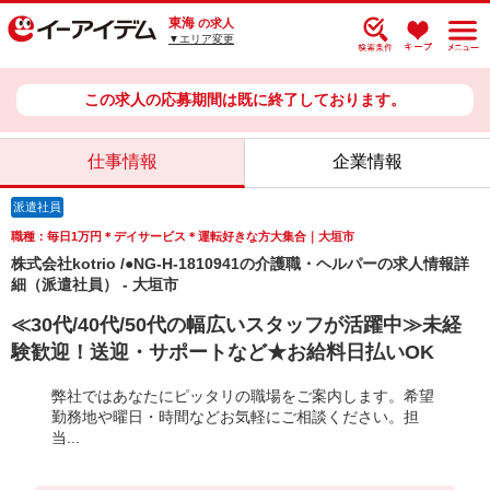
東海
の求人
▼エリア変更
この求人の応募期間は既に終了しております。
仕事情報
企業情報
派遣社員
職種：毎日1万円＊デイサービス＊運転好きな方大集合｜大垣市
株式会社kotrio /●NG-H-1810941の介護職・ヘルパーの求人情報詳
細（派遣社員） - 大垣市
≪30代/40代/50代の幅広いスタッフが活躍中≫未経
験歓迎！送迎・サポートなど★お給料日払いOK
弊社ではあなたにピッタリの職場をご案内します。希望
勤務地や曜日・時間などお気軽にご相談ください。担
当...