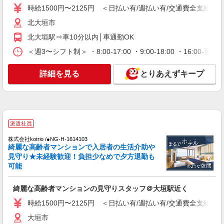
通費全支給(ガソリン代含む)＞
時給1500円〜2125円 ＜日払い有/週払い有/交通費全支給(ガ
大垣市
北大垣市
詳細を見る
キープ
北大垣駅⇒車10分以内│車通勤OK
＜週3〜シフト制＞ ・8:00-17:00 ・9:00-18:00 ・16:
派遣社員
株式会社kotrio /●NG-H-1812140
詳細を見る
とりあえずキープ
シニア向けマンションで見守り・食事配膳など
＊大垣市＊。日払可
時給1500円〜2125円 ＜日払い有/週払い有/交
通費全支給(ガソリン代含む)＞
大垣市
派遣社員
株式会社kotrio /●NG-H-1614103
詳細を見る
キープ
綺麗な高齢者マンションで入居者の生活介助や
見守り★未経験歓迎！負担少なめで夕方退勤も
可能
派遣社員
株式会社kotrio /●NG-H-1992404
綺麗な高齢者マンションの見守りスタッフ＠大垣駅近く
個別ケア重視！高級シニア住宅で巡回やケアな
ど＊大垣駅/日払いOK
時給1500円〜2125円 ＜日払い有/週払い有/交通費全支給(ガ
時給1500円〜2125円 ＜日払い有/週払い有/交
大垣市
通費全支給(ガソリン代含む)＞