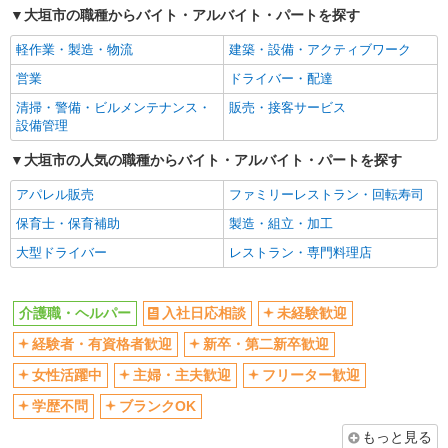
大垣市の職種からバイト・アルバイト・パートを探す
交通費支給
社会保険あり
軽作業・製造・物流
建築・設備・アクティブワーク
産休・育休取得実績あり
営業
ドライバー・配達
清掃・警備・ビルメンテナンス・
販売・接客サービス
設備管理
大垣市の人気の職種からバイト・アルバイト・パートを探す
アパレル販売
ファミリーレストラン・回転寿司
保育士・保育補助
製造・組立・加工
大型ドライバー
レストラン・専門料理店
介護職・ヘルパー
入社日応相談
未経験歓迎
経験者・有資格者歓迎
新卒・第二新卒歓迎
女性活躍中
主婦・主夫歓迎
フリーター歓迎
学歴不問
ブランクOK
もっと見る