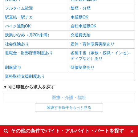
当 年末年始手当：380円/時 賞与年2回（6月・12
フルタイム歓迎
禁煙・分煙
月） 昇給年1回（4月） 特別報酬：平均34.1万円
（最高額135万円） ※2025年6月支給実績 ※処遇
駅直結・駅チカ
車通勤OK
改善手当は試用期間中(3ヶ月)は支給なし
バイク通勤OK
自転車通勤OK
残業少なめ（月20h未満）
交通費支給
社会保険あり
産休・育休取得実績あり
退職金・財形貯蓄制度あり
各種手当（家族・役職・インセン
ティブなど）あり
制服貸与
研修制度あり
資格取得支援制度あり
同じ職種から求人を探す
医療・介護・福祉
介護職・ヘルパー
関連する条件をもっと見る
同じ特徴から求人を探す
未経験歓迎
ミドル（40代～）活躍中
その他の条件でバイト・アルバイト・パートを探す
ボーナス・賞与あり
車通勤OK