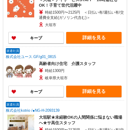
OK！子育て世代活躍中
時給1500円〜2125円 ＜日払い有/週払い有/交
通費全支給(ガソリン代含む)＞
大垣市
詳細を見る
キープ
派遣社員
株式会社ユース.GF/g01_0815
高齢者向け住宅 介護スタッフ
時給1300円
岐阜県大垣市
詳細を見る
キープ
派遣社員
株式会社kotrio /●NG-H-2093139
大垣駅★未経験OKの人間関係に悩まない職場
へ★サ高住スタッフ
時給1500円〜2125円 ＜日払い有/週払い有/交