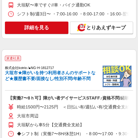
大垣駅〜車ですぐ//車・バイク通勤OK
大垣市
シフト制/週3日〜 ・7:00-16:00 ・8:00-17:00 ・16:0
詳細を見る
キープ
詳細を見る
とりあえずキープ
派遣社員
株式会社kotrio /●NG-H-2030710
毎日通うのが楽しみになる＊ホテルのような美
しいサ高住のSTAFF
派遣社員
時給1500円〜2125円 ＜日払い有/週払い有/交
通費全支給(ガソリン代含む)＞
株式会社kotrio /●NG-H-1812717
大垣市★障がいを持つ利用者さんのサポートな
大垣市
ど★履歴書不要/面接なし/性別不問/年齢不問
詳細を見る
キープ
【実働7〜8ｈ可】障がい者デイサービスSTAFF♪資格不問/経験不問
派遣社員
時給1500円〜2125円 ＜日払い有/週払い有/交通費全支給(ガ
株式会社kotrio /●NG-H-2031025
大垣駅＊年齢不問◎未経験から安定した業界へ
大垣市周辺
＊サ高住
大垣駅から車5分【交通費全支給】
時給1500円〜2125円 ＜日払い有/週払い有/交
◆シフト制（実働7〜8H/休憩1H） ・8:00〜17:00 ・9:30〜
通費全支給(ガソリン代含む)＞