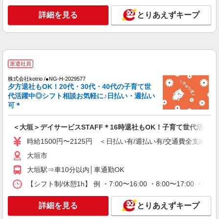
大垣市
詳細を見る
とりあえずキープ
詳細を見る
キープ
派遣社員
株式会社kotrio /●NG-H-2031159
派遣社員
大垣駅｜日払いOK！日収1.1万円超え×サ高住
株式会社kotrio /●NG-H-2029577
スタッフ！
夕方退社もOK！20代・30代・40代の子育て世
時給1500円〜2125円 ＜日払い有/週払い有/交
代活躍中◎シフト相談お気軽に♪日払い・週払い
通費全支給(ガソリン代含む)＞
可＊
大垣市
＜大垣＞デイサービスSTAFF＊16時退社もOK！子育て世代活躍中
詳細を見る
キープ
時給1500円〜2125円 ＜日払い有/週払い有/交通費全支給(ガ
大垣市
派遣社員
株式会社kotrio /●NG-H-1992510
大垣駅⇒車10分以内│車通勤OK
[ 高収入 ]大垣駅近く【日収1.2万円】生活支援
【シフト制/休憩1h】 例 ・7:00〜16:00 ・8:00〜17:00 ・9:
員さん大募集！
時給1500円〜2125円 ＜日払い有/週払い有/交
詳細を見る
とりあえずキープ
通費全支給(ガソリン代含む)＞