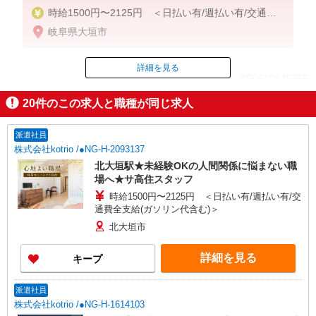
時給1500円〜2125円 ＜日払い有/週払い有/交通費
全支給(ガソリン代含む)＞
岐阜県大垣市
詳細を見る
ID：AE0610046655
20
件のこの求人と職種が同じ求人
掲載期間終了
派遣社員
株式会社kotrio /●NG-H-2093137
北大垣駅★未経験OKの人間関係に悩まない職
場へ★サ高住スタッフ
時給1500円〜2125円 ＜日払い有/週払い有/交
通費全支給(ガソリン代含む)＞
北大垣市
詳細を見る
キープ
派遣社員
株式会社kotrio /●NG-H-1614103