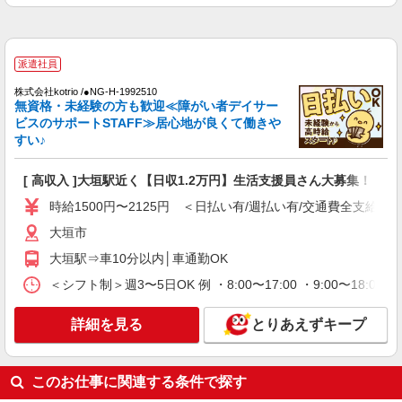
詳細を見る
キープ
派遣社員
株式会社kotrio /●NG-H-2029577
派遣社員
＜大垣＞デイサービスSTAFF＊16時退社も
株式会社kotrio /●NG-H-1992510
OK！子育て世代活躍中
無資格・未経験の方も歓迎≪障がい者デイサー
ビスのサポートSTAFF≫居心地が良くて働きや
時給1500円〜2125円 ＜日払い有/週払い有/交
すい♪
通費全支給(ガソリン代含む)＞
大垣市
[ 高収入 ]大垣駅近く【日収1.2万円】生活支援員さん大募集！
詳細を見る
キープ
時給1500円〜2125円 ＜日払い有/週払い有/交通費全支給(ガ
大垣市
派遣社員
大垣駅⇒車10分以内│車通勤OK
株式会社kotrio /●NG-H-1905896
大垣駅▼綺麗なサ高住で生活ケア▼清掃やフロ
＜シフト制＞週3〜5日OK 例 ・8:00〜17:00 ・9:00〜18:00
アの巡回など
時給1500円〜2125円 ＜日払い有/週払い有/交
詳細を見る
とりあえずキープ
通費全支給(ガソリン代含む)＞
大垣市
このお仕事に関連する条件で探す
詳細を見る
キープ