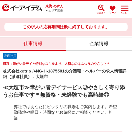
東海
の求人
▼エリア変更
この求人の応募期間は既に終了しております。
仕事情報
企業情報
派遣社員
職種：障がい者デイ＊特別なスキルより、大切なのはふつうのやさしさ＊
株式会社kotrio /●NG-H-1875501の介護職・ヘルパーの求人情報詳
細（派遣社員） - 大垣市
≪大垣市≫障がい者デイサービス◎やさしく寄り添
うお仕事です＊無資格・未経験でも高時給◎
弊社ではあなたにピッタリの職場をご案内します。希望
勤務地や曜日・時間などお気軽にご相談ください。担
当...