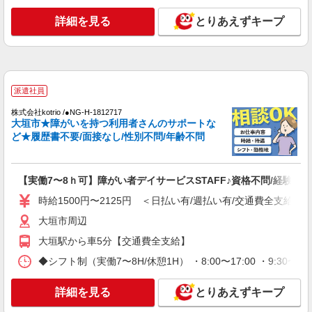
詳細を見る
キープ
詳細を見る
とりあえずキープ
派遣社員
株式会社kotrio /●NG-H-1812140
シニア向けマンションで見守り・食事配膳など
＊大垣市＊。日払可
派遣社員
時給1500円〜2125円 ＜日払い有/週払い有/交
株式会社kotrio /●NG-H-1812717
通費全支給(ガソリン代含む)＞
大垣市★障がいを持つ利用者さんのサポートな
大垣市
ど★履歴書不要/面接なし/性別不問/年齢不問
詳細を見る
キープ
【実働7〜8ｈ可】障がい者デイサービスSTAFF♪資格不問/経験不問
派遣社員
時給1500円〜2125円 ＜日払い有/週払い有/交通費全支給(ガ
株式会社kotrio /●NG-H-1992450
大垣市周辺
大垣駅≫高収入！シニア向け高級マンション職
員募集＊.・：゜
大垣駅から車5分【交通費全支給】
時給1500円〜2125円 ＜日払い有/週払い有/交
◆シフト制（実働7〜8H/休憩1H） ・8:00〜17:00 ・9:30〜
通費全支給(ガソリン代含む)＞
大垣市
詳細を見る
とりあえずキープ