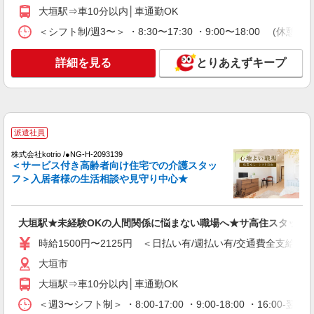
大垣駅⇒車10分以内│車通勤OK
詳細を見る
キープ
＜シフト制/週3〜＞ ・8:30〜17:30 ・9:00〜18:00 (休憩1
派遣社員
株式会社kotrio /●NG-H-2031025
詳細を見る
とりあえずキープ
大垣駅＊年齢不問◎未経験から安定した業界へ
＊サ高住
時給1500円〜2125円 ＜日払い有/週払い有/交
通費全支給(ガソリン代含む)＞
派遣社員
大垣市
株式会社kotrio /●NG-H-2093139
＜サービス付き高齢者向け住宅での介護スタッ
詳細を見る
キープ
フ＞入居者様の生活相談や見守り中心★
派遣社員
株式会社kotrio /●NG-H-2029828
大垣駅★未経験OKの人間関係に悩まない職場へ★サ高住スタッフ
日収1.2万円〜可★「とにかく収入重視!」が叶
時給1500円〜2125円 ＜日払い有/週払い有/交通費全支給(ガ
う高時給の有料住宅
時給1500円〜2125円 ＜日払い有/週払い有/交
大垣市
通費全支給(ガソリン代含む)＞
大垣駅⇒車10分以内│車通勤OK
大垣市
＜週3〜シフト制＞ ・8:00-17:00 ・9:00-18:00 ・16: