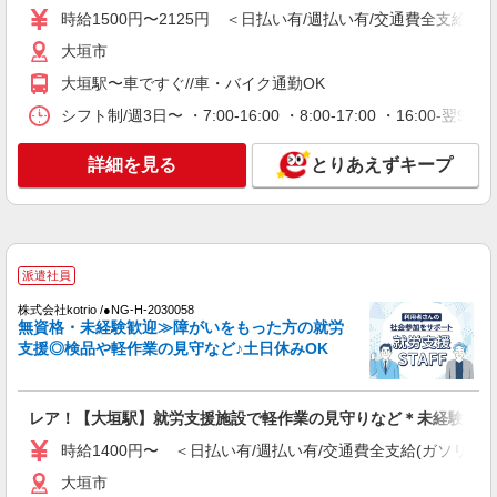
時給1500円〜2125円 ＜日払い有/週払い有/交通費全支給(ガ
詳細を見る
キープ
大垣市
大垣駅〜車ですぐ//車・バイク通勤OK
派遣社員
株式会社kotrio /●NG-H-1992404
シフト制/週3日〜 ・7:00-16:00 ・8:00-17:00 ・16:0
個別ケア重視！高級シニア住宅で巡回やケアな
ど＊大垣駅/日払いOK
詳細を見る
とりあえずキープ
時給1500円〜2125円 ＜日払い有/週払い有/交
通費全支給(ガソリン代含む)＞
大垣市
詳細を見る
派遣社員
キープ
株式会社kotrio /●NG-H-2030058
無資格・未経験歓迎≫障がいをもった方の就労
派遣社員
支援◎検品や軽作業の見守など♪土日休みOK
株式会社kotrio /●NG-H-2029418
夕方までのデイサービス☆車の運転できる方優
遇【大垣駅】
レア！【大垣駅】就労支援施設で軽作業の見守りなど＊未経験OK
時給1500円〜2125円 ＜日払い有/週払い有/交
通費全支給(ガソリン代含む)＞
時給1400円〜 ＜日払い有/週払い有/交通費全支給(ガソリン代
大垣市
大垣市