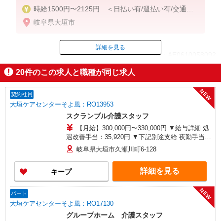
時給1500円〜2125円 ＜日払い有/週払い有/交通費
全支給(ガソリン代含む)＞
岐阜県大垣市
詳細を見る
ID：AE0610058092
20
件のこの求人と職種が同じ求人
掲載期間終了
NEW
契約社員
大垣ケアセンターそよ風：RO13953
スクランブル介護スタッフ
【月給】300,000円〜330,000円 ▼給与詳細 処
遇改善手当：35,920円 ▼下記別途支給 夜勤手当：
6,000円（1回） 準夜勤手当：3,500円（1回） 通勤
岐阜県大垣市久瀬川町6-128
手当 年末年始手当：380円/時 寸志あり：年2回（6
月・12月） ※業績による 特別報酬：平均34.1万円
詳細を見る
キープ
（最高額135万円） ※2025年6月支給実績 ※処遇
改善手当は試用期間中(3ヶ月)は支給なし
NEW
パート
大垣ケアセンターそよ風：RO17130
グループホーム 介護スタッフ