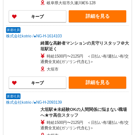
10,000円 処遇改善手当：35,920円 住宅手当：規定
岐阜県大垣市久瀬川町6-128
あり 精勤手当：8,000円 調整手当：0〜100,000円
▼下記別途支給 夜勤手当：6,000円（1回分） 通勤
詳細を見る
キープ
手当 年末年始手当：380円/時 賞与年2回（6月・
12月） 昇給年1回（4月） 特別報酬：平均34.1万
円（最高額135万円） ※2025年6月支給実績 ※処
派遣社員
遇改善手当は試用期間中(3ヶ月)は支給なし
株式会社kotrio /●NG-H-1614103
綺麗な高齢者マンションの見守りスタッフ＠大
垣駅近く
時給1500円〜2125円 ＜日払い有/週払い有/交
通費全支給(ガソリン代含む)＞
大垣市
詳細を見る
キープ
派遣社員
株式会社kotrio /●NG-H-2093139
大垣駅★未経験OKの人間関係に悩まない職場
へ★サ高住スタッフ
時給1500円〜2125円 ＜日払い有/週払い有/交
通費全支給(ガソリン代含む)＞