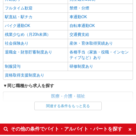
フルタイム歓迎
禁煙・分煙
駅直結・駅チカ
車通勤OK
バイク通勤OK
自転車通勤OK
残業少なめ（月20h未満）
交通費支給
社会保険あり
産休・育休取得実績あり
退職金・財形貯蓄制度あり
各種手当（家族・役職・インセン
ティブなど）あり
制服貸与
研修制度あり
資格取得支援制度あり
同じ職種から求人を探す
医療・介護・福祉
介護職・ヘルパー
関連する条件をもっと見る
同じ特徴から求人を探す
未経験歓迎
ミドル（40代～）活躍中
その他の条件でバイト・アルバイト・パートを探す
ボーナス・賞与あり
車通勤OK