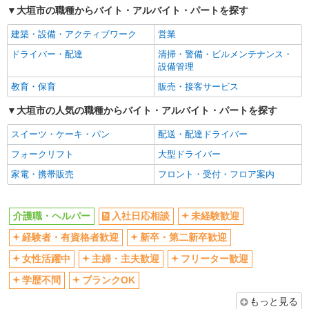
大垣市の職種からバイト・アルバイト・パートを探す
交通費支給
社会保険あり
建築・設備・アクティブワーク
営業
産休・育休取得実績あり
ドライバー・配達
清掃・警備・ビルメンテナンス・
設備管理
教育・保育
販売・接客サービス
大垣市の人気の職種からバイト・アルバイト・パートを探す
スイーツ・ケーキ・パン
配送・配達ドライバー
フォークリフト
大型ドライバー
家電・携帯販売
フロント・受付・フロア案内
介護職・ヘルパー
入社日応相談
未経験歓迎
経験者・有資格者歓迎
新卒・第二新卒歓迎
女性活躍中
主婦・主夫歓迎
フリーター歓迎
学歴不問
ブランクOK
もっと見る