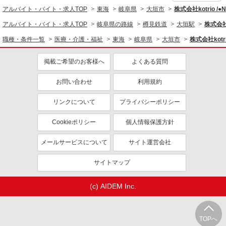
アルバイト・バイト・求人TOP
東海
岐阜県
大垣市
株式会社kotrio /
アルバイト・バイト・求人TOP
岐阜県の路線
樽見鉄道
大垣駅
株式会社k
職種・条件一覧
医療・介護・福祉
東海
岐阜県
大垣市
株式会社kotr
掲載ご希望のお客様へ
よくある質問
お問い合わせ
利用規約
リンクについて
プライバシーポリシー
Cookieポリシー
個人情報保護方針
メールサービスについて
サイト運営会社
サイトマップ
(c) AIDEM Inc.
TOPへ