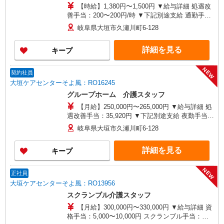
【時給】1,380円〜1,500円 ▼給与詳細 処遇改
善手当：200〜200円/時 ▼下記別途支給 通勤手当
年末年始手当：380円/時 寸志あり：年2回（6月・
岐阜県大垣市久瀬川町6-128
12月） ※業績による ※処遇改善手当は試用期間
中(3ヶ月)は支給なし
詳細を見る
キープ
NEW
契約社員
大垣ケアセンターそよ風：RO16245
グループホーム 介護スタッフ
【月給】250,000円〜265,000円 ▼給与詳細 処
遇改善手当：35,920円 ▼下記別途支給 夜勤手当：
6,000円（1回） 通勤手当 年末年始手当：380円/時
岐阜県大垣市久瀬川町6-128
寸志あり：年2回（6月・12月） ※業績による 特
別報酬：平均26.6万円（最高額109万円） ※2025
詳細を見る
キープ
年6月支給実績 ※処遇改善手当は試用期間中(3ヶ
月)は支給なし
NEW
正社員
大垣ケアセンターそよ風：RO13956
スクランブル介護スタッフ
【月給】300,000円〜330,000円 ▼給与詳細 資
格手当：5,000〜10,000円 スクランブル手当：