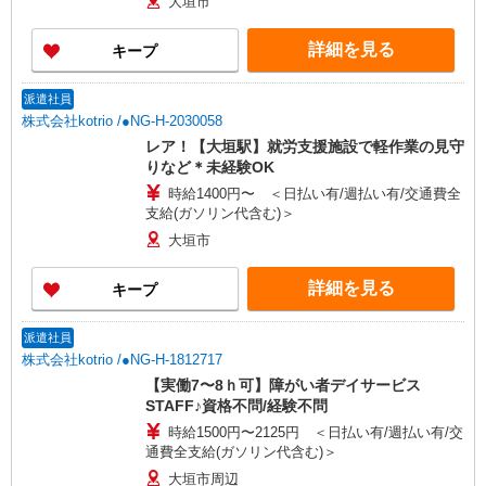
大垣市
詳細を見る
キープ
派遣社員
株式会社kotrio /●NG-H-2030058
レア！【大垣駅】就労支援施設で軽作業の見守
りなど＊未経験OK
時給1400円〜 ＜日払い有/週払い有/交通費全
支給(ガソリン代含む)＞
大垣市
詳細を見る
キープ
派遣社員
株式会社kotrio /●NG-H-1812717
【実働7〜8ｈ可】障がい者デイサービス
STAFF♪資格不問/経験不問
時給1500円〜2125円 ＜日払い有/週払い有/交
通費全支給(ガソリン代含む)＞
大垣市周辺