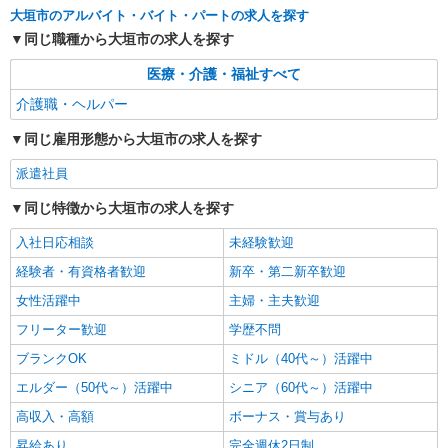
大垣市のアルバイト・バイト・パートの求人を探す
同じ職種から大垣市の求人を探す
派遣社員
株式会社ユース.GF/g01_0815
医療・介護・福祉すべて
高齢者向け住宅 介護スタッフ
介護職・ヘルパー
時給1300円
岐阜県大垣市
同じ雇用形態から大垣市の求人を探す
派遣社員
詳細を見る
キープ
同じ特徴から大垣市の求人を探す
派遣社員
入社日応相談
未経験歓迎
株式会社kotrio /●NG-H-2031159
経験者・有資格者歓迎
大垣駅｜日払いOK！日収1.1万円超え×サ高住
新卒・第二新卒歓迎
スタッフ！
女性活躍中
主婦・主夫歓迎
時給1500円〜2125円 ＜日払い有/週払い有/交
フリーター歓迎
学歴不問
通費全支給(ガソリン代含む)＞
ブランクOK
大垣市
ミドル（40代～）活躍中
エルダー（50代～）活躍中
シニア（60代～）活躍中
詳細を見る
キープ
高収入・高額
ボーナス・賞与あり
昇給あり
完全週休2日制