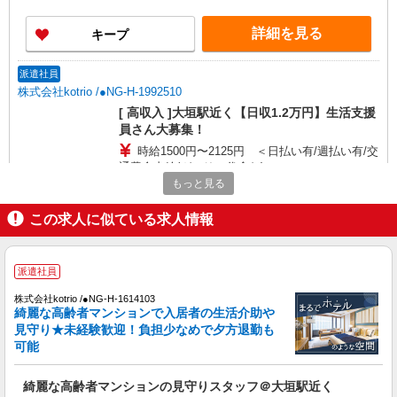
詳細を見る
キープ
派遣社員
株式会社kotrio /●NG-H-1992510
[ 高収入 ]大垣駅近く【日収1.2万円】生活支援
員さん大募集！
時給1500円〜2125円 ＜日払い有/週払い有/交
通費全支給(ガソリン代含む)＞
もっと見る
大垣市
この求人に似ている求人情報
詳細を見る
キープ
派遣社員
派遣社員
株式会社kotrio /●NG-H-2030710
株式会社kotrio /●NG-H-1614103
毎日通うのが楽しみになる＊ホテルのような美
綺麗な高齢者マンションで入居者の生活介助や
しいサ高住のSTAFF
見守り★未経験歓迎！負担少なめで夕方退勤も
可能
時給1500円〜2125円 ＜日払い有/週払い有/交
通費全支給(ガソリン代含む)＞
大垣市
綺麗な高齢者マンションの見守りスタッフ＠大垣駅近く