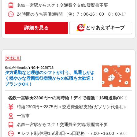
名鉄一宮駅からスグ！交通費全支給/履歴書不要
派遣社員
株式会社kotrio /●NG-H-2031138
24時間のうち実働8時間 （例）7：00-16：00 8：00-17
＜名鉄一宮駅＞週3〜＆日払いOK◎高収入な
看護スタッフ募集！
詳細を見る
とりあえずキープ
時給2300円〜2875円 ＜日払い有/週払い有/交
通費全支給(ガソリン代含む)＞
一宮市
派遣社員
詳細を見る
キープ
株式会社kotrio /●NG-H-2029716
夕方退勤など理想のシフトが叶う、風通しがよ
派遣社員
く穏やかな雰囲気◎病院からの転職も大歓迎！
株式会社kotrio /●NG-H-2093343
ブランクOK！
＜名鉄一宮＞元気も、プライベートも諦めない
＊週3〜OK/看護助手
名鉄一宮駅★2300円〜の高時給！デイで看護！16時退勤OKで安心
時給1500円〜2125円 ＜日払い有/週払い有/交
通費全支給(ガソリン代含む)＞
時給2300円〜2875円＜交通費全額支給(ガソリン代含む)/日払
一宮市
一宮市
名鉄一宮駅からスグ！交通費全支給/履歴書不要
詳細を見る
キープ
▼シフト制/休憩1h/週3日〜5日勤務 ・7:00〜16:00 ・9:00