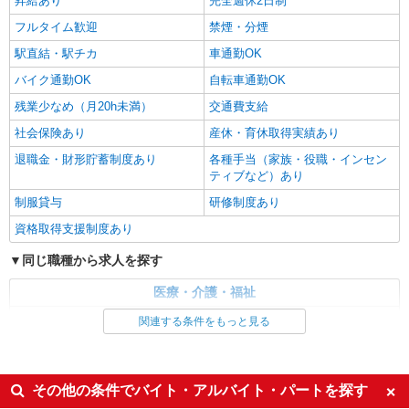
昇給あり
完全週休2日制
フルタイム歓迎
禁煙・分煙
駅直結・駅チカ
車通勤OK
バイク通勤OK
自転車通勤OK
残業少なめ（月20h未満）
交通費支給
社会保険あり
産休・育休取得実績あり
退職金・財形貯蓄制度あり
各種手当（家族・役職・インセン
ティブなど）あり
制服貸与
研修制度あり
資格取得支援制度あり
同じ職種から求人を探す
医療・介護・福祉
看護師・保健師・看護助手・助産師
関連する条件をもっと見る
同じ特徴から求人を探す
未経験歓迎
ミドル（40代～）活躍中
その他の条件でバイト・アルバイト・パートを探す