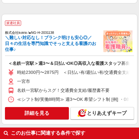
病院内の補助staff
時給1400円 ◆前払い・日払い・週払いOK
愛知県一宮市一宮駅周辺
派遣社員
株式会社kotrio /●NG-H-2031138
詳細を見る
キープ
＼難しい対応なし！ブランク明けも安心◎／
日々の生活を専門知識でそっと支える看護のお
派遣社員
仕事♪
株式会社kotrio /●NG-H-1832051
福祉看護は人生のサポーター。シニア住宅の看
＜名鉄一宮駅＞週3〜＆日払いOK◎高収入な看護スタッフ募集！
護STAFF。日払いOK
時給2300円〜2875円 ＜日払い有/週払い有/交通費全支給(ガ
時給2300円〜2875円＜交通費全額支給/日払
一宮市
い・週払いOK/履歴書不要＞
愛知県一宮市
名鉄一宮駅からスグ！交通費全支給/履歴書不要
≪シフト制/実働8時間≫ 週3〜OK 希望シフト制 [例] ・08:00 〜 17
詳細を見る
キープ
詳細を見る
とりあえずキープ
派遣社員
日研トータルソーシング株式会社 メディカルケア事業部/名古屋オフ
ィス【看護助手】
このお仕事に関連する条件で探す
看護助手（病院）