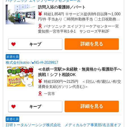
パナソニック エイジフリーケアセンター一宮
訪問入浴の看護師／パート
時給1,854円 ※サービス提供8件目以降〜1,000
円/件 手当あり 〇時間外勤務手当 〇土日祝勤務手
当 〇無事故無違反表彰金 〇年末年始勤務手当
パナソニック エイジフリーケアセンター一宮
愛知県一宮市平和1-9-1 サンローズ平和2F
詳細を見る
キープ
派遣社員
株式会社kotrio /●NG-H-2029917
≪名鉄一宮駅≫未経験・無資格から看護助手へ
挑戦！シフト相談OK
時給1500円〜2125円 ＜日払い有/週払い有/交
通費全支給(ガソリン代含む)＞
一宮市
詳細を見る
キープ
派遣社員
日研トータルソーシング株式会社 メディカルケア事業部/名古屋オフ