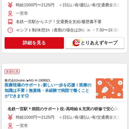
一宮市
時給1500円〜2125円 ＜日払い有/週払い有/交通費全支給(ガ
一宮市
詳細を見る
キープ
名鉄一宮駅からスグ！交通費全支給/履歴書不要
派遣社員
≪シフト制/休憩1h（夜勤の場合は2h）≫ ・7:30〜16:30 ・
（株）ウィルオブ・ワークCW 名古屋支店/ms230101
看護助手
詳細を見る
とりあえずキープ
時給1600円 ◆前払い・日払い・週払いOK
愛知県一宮市一宮駅周辺
詳細を見る
キープ
派遣社員
株式会社kotrio /●NG-H-1908921
派遣社員
医療現場のサポート♪新しい一歩を応援！医療の
（株）ウィルオブ・ワークCW 名古屋支店/ms230101
知識は不要！無資格・未経験で病院で働くこと
病院内の補助staff
ができます◎
時給1400円 ◆前払い・日払い・週払いOK
名鉄一宮駅＊病院のサポート役♪高時給＆充実の研修で安心スター
愛知県一宮市一宮駅周辺
時給1500円〜2125円 ＜日払い有/週払い有/交通費全支給(ガ
詳細を見る
キープ
一宮市