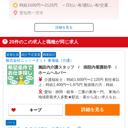
時給1500円〜2125円 ＜日払い有/週払い有/交通費
全支給(ガソリン代含む)＞
愛知県一宮市
詳細を見る
ID：AE0527631414
20
件のこの求人と職種が同じ求人
掲載期間終了
派遣社員
紹介予定派遣
職業紹介
株式会社ニッソーネット 東海版（介護）
施設内介護スタッフ / 病院内看護助手 /
ホームヘルパー
介護福祉士：時給1,600円〜2,125円 初任者以
上：時給1,400円〜1,875円 無資格の方：時給
1,300円〜1,750円 ※給与幅は勤務先による +交通
愛知・静岡・岐阜・三重の東海一円。 東海の
費、諸手当（勤務先による） +0円で介護資格が取
地域密着求人多数★駅近・家から近い求人をお探
れる （別途規定） ★給与日払い制度あり！
しできます！
詳細を見る
キープ
パート