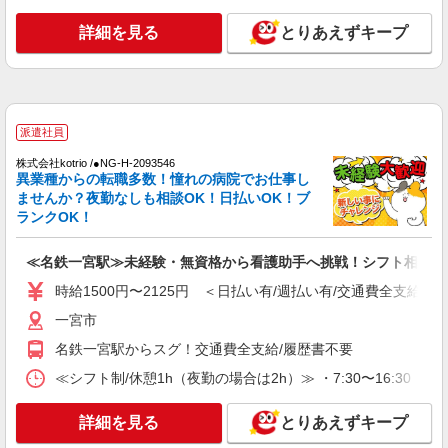
派遣社員
詳細を見る
とりあえずキープ
（株）ウィルオブ・ワークCW 名古屋支店/ms230101
看護助手
時給1400円 ◆前払い・日払い・週払いOK
愛知県一宮市一宮駅周辺
派遣社員
詳細を見る
キープ
株式会社kotrio /●NG-H-2093546
異業種からの転職多数！憧れの病院でお仕事し
ませんか？夜勤なしも相談OK！日払いOK！ブ
派遣社員
ランクOK！
株式会社kotrio /●NG-H-2030017
名鉄一宮駅｜看護師さんのサポートスタッフ募
≪名鉄一宮駅≫未経験・無資格から看護助手へ挑戦！シフト相談O
集♪医療行為なし
時給1500円〜2125円 ＜日払い有/週払い有/交
時給1500円〜2125円 ＜日払い有/週払い有/交通費全支給(ガ
通費全支給(ガソリン代含む)＞
一宮市
一宮市
名鉄一宮駅からスグ！交通費全支給/履歴書不要
詳細を見る
キープ
≪シフト制/休憩1h（夜勤の場合は2h）≫ ・7:30〜16:30 ・
派遣社員
詳細を見る
とりあえずキープ
（株）ウィルオブ・ワークCW 名古屋支店/ms230101