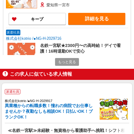
愛知県一宮市
詳細を見る
キープ
派遣社員
株式会社kotrio /●NG-H-2029716
名鉄一宮駅★2300円〜の高時給！デイで看
護！16時退勤OKで安心
時給2300円〜2875円＜交通費全額支給(ガソリ
もっと見る
ン代含む)/日払い可/週払い可＞
一宮市
この求人に似ている求人情報
詳細を見る
キープ
派遣社員
派遣社員
株式会社kotrio /●NG-H-2029917
株式会社kotrio /●NG-H-2093546
異業種からの転職多数！憧れの病院でお仕事し
ませんか？夜勤なしも相談OK！日払いOK！ブ
≪名鉄一宮駅≫未経験・無資格から看護助手へ
ランクOK！
挑戦！シフト相談OK
時給1500円〜2125円 ＜日払い有/週払い有/交
通費全支給(ガソリン代含む)＞
≪名鉄一宮駅≫未経験・無資格から看護助手へ挑戦！シフト相談O