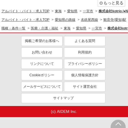
もっと見る
アルバイト・バイト・求人TOP
東海
愛知県
一宮市
株式会社kotrio /
アルバイト・バイト・求人TOP
愛知県の路線
名鉄尾西線
観音寺(愛知)駅
職種・条件一覧
医療・介護・福祉
東海
愛知県
一宮市
株式会社kotr
掲載ご希望のお客様へ
よくある質問
お問い合わせ
利用規約
リンクについて
プライバシーポリシー
Cookieポリシー
個人情報保護方針
メールサービスについて
サイト運営会社
サイトマップ
(c) AIDEM Inc.