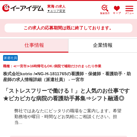
東海
の求人
▼エリア変更
この求人の応募期間は既に終了しております。
仕事情報
企業情報
派遣社員
職種：≪一宮市≫16時帰宅もOK♪病院で補助だけのまったり作業
株式会社kotrio /●NG-H-1811765の看護師・保健師・看護助手・助
産師の求人情報詳細（派遣社員） - 一宮市
「ストレスフリーで働ける！」と人気のお仕事です
★ピカピカな病院の看護助手募集⇒シフト融通◎
弊社ではあなたにピッタリの職場をご案内します。希望
勤務地や曜日・時間などお気軽にご相談ください。担
当...