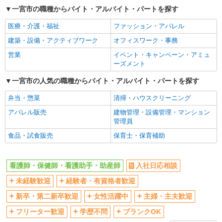
ボーナス・賞与あり
車通勤OK
一宮市の職種からバイト・アルバイト・パートを探す
交通費支給
社会保険あり
医療・介護・福祉
ファッション・アパレル
産休・育休取得実績あり
建築・設備・アクティブワーク
オフィスワーク・事務
営業
イベント・キャンペーン・アミュ
ーズメント
一宮市の人気の職種からバイト・アルバイト・パートを探す
弁当・惣菜
清掃・ハウスクリーニング
アパレル販売
建物管理・設備管理・マンション
管理員
食品・試食販売
保育士・保育補助
看護師・保健師・看護助手・助産師
入社日応相談
未経験歓迎
経験者・有資格者歓迎
新卒・第二新卒歓迎
女性活躍中
主婦・主夫歓迎
フリーター歓迎
学歴不問
ブランクOK