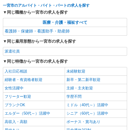
時給1,200円〜
一宮市のアルバイト・バイト・パートの求人を探す
愛知県一宮市
同じ職種から一宮市の求人を探す
医療・介護・福祉すべて
詳細を見る
キープ
看護師・保健師・看護助手・助産師
派遣社員
同じ雇用形態から一宮市の求人を探す
日研トータルソーシング株式会社 メディカルケア事業部/名古屋オフ
ィス【看護助手】
派遣社員
看護助手（病院）
同じ特徴から一宮市の求人を探す
時給1,250円〜
愛知県一宮市
入社日応相談
未経験歓迎
経験者・有資格者歓迎
新卒・第二新卒歓迎
詳細を見る
キープ
女性活躍中
主婦・主夫歓迎
フリーター歓迎
学歴不問
ブランクOK
ミドル（40代～）活躍中
エルダー（50代～）活躍中
シニア（60代～）活躍中
高収入・高額
ボーナス・賞与あり