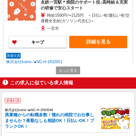
名鉄一宮駅＊病院のサポート役♪高時給＆充実
の研修で安心スタート
時給1500円〜2125円 ＜日払い有/週払い有/交
通費全支給(ガソリン代含む)＞
一宮市
詳細を見る
キープ
派遣社員
株式会社kotrio /●NG-H-1832051
福祉看護は人生のサポーター。シニア住宅の看
もっと見る
護STAFF。日払いOK
時給2300円〜2875円＜交通費全額支給/日払
この求人に似ている求人情報
い・週払いOK/履歴書不要＞
愛知県一宮市
派遣社員
詳細を見る
キープ
株式会社kotrio /●NG-H-2093546
異業種からの転職多数！憧れの病院でお仕事し
ませんか？夜勤なしも相談OK！日払いOK！ブ
アルバイト
パート
ランクOK！
アスケア訪問入浴 一宮
看護師（訪問入浴）