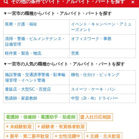
その他の条件でバイト・アルバイト・パートを探す
ボーナス・賞与あり
車通勤OK
一宮市の職種からバイト・アルバイト・パートを探す
交通費支給
社会保険あり
医療・介護・福祉
イベント・キャンペーン・アミュ
産休・育休取得実績あり
ーズメント
清掃・警備・ビルメンテナンス・
オフィスワーク・事務
設備管理
軽作業・製造・物流
営業
一宮市の人気の職種からバイト・アルバイト・パートを探す
施設警備・交通誘導警備・駐車輪
梱包・仕分け・ピッキング
場管理・イベント警備
量販店・大型SC・百貨店
スイーツ・ケーキ・パン
塾講師・家庭教師
中型（2t・4t）ドライバー
看護師・保健師・看護助手・助産師
入社日応相談
未経験歓迎
経験者・有資格者歓迎
新卒・第二新卒歓迎
女性活躍中
主婦・主夫歓迎