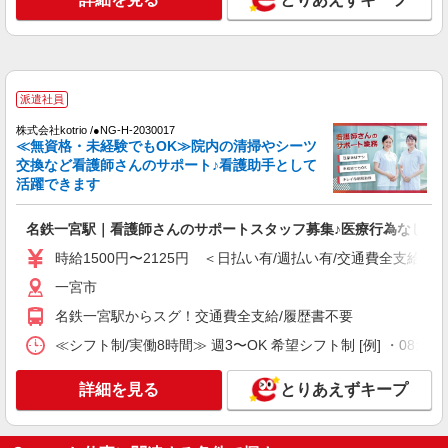
派遣社員
株式会社kotrio /●NG-H-2030017
≪無資格・未経験でもOK≫院内の清掃やシーツ
交換など看護師さんのサポート♪看護助手として
活躍できます
名鉄一宮駅｜看護師さんのサポートスタッフ募集♪医療行為なし
時給1500円〜2125円 ＜日払い有/週払い有/交通費全支給(ガ
一宮市
名鉄一宮駅からスグ！交通費全支給/履歴書不要
≪シフト制/実働8時間≫ 週3〜OK 希望シフト制 [例] ・08:00 〜 17
詳細を見る
とりあえずキープ