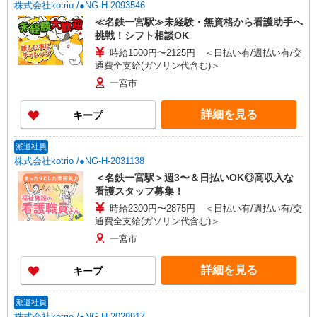
株式会社kotrio /●NG-H-2093546
≪名鉄一宮駅≫未経験・無資格から看護助手へ
挑戦！シフト相談OK
時給1500円〜2125円 ＜日払い有/週払い有/交
通費全支給(ガソリン代含む)＞
一宮市
詳細を見る
キープ
派遣社員
株式会社kotrio /●NG-H-2031138
＜名鉄一宮駅＞週3〜＆日払いOK◎高収入な
看護スタッフ募集！
時給2300円〜2875円 ＜日払い有/週払い有/交
通費全支給(ガソリン代含む)＞
一宮市
詳細を見る
キープ
派遣社員
株式会社kotrio /●NG-H-2029917