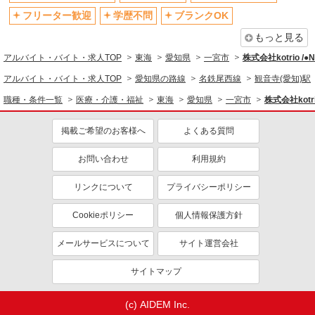
フリーター歓迎
学歴不問
ブランクOK
もっと見る
アルバイト・バイト・求人TOP
東海
愛知県
一宮市
株式会社kotrio /
アルバイト・バイト・求人TOP
愛知県の路線
名鉄尾西線
観音寺(愛知)駅
職種・条件一覧
医療・介護・福祉
東海
愛知県
一宮市
株式会社kotr
掲載ご希望のお客様へ
よくある質問
お問い合わせ
利用規約
リンクについて
プライバシーポリシー
Cookieポリシー
個人情報保護方針
メールサービスについて
サイト運営会社
サイトマップ
(c) AIDEM Inc.