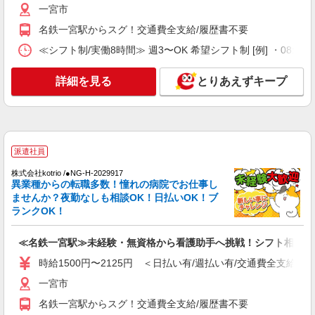
一宮市
業所一括面談(対面) 1日：10,000円〜14,716円 ・
個別訪問(対面) 1件：4,286円〜5,239円 ・遠隔面
【活動エリア】愛知県一宮市及びその周辺
名鉄一宮駅からスグ！交通費全支給/履歴書不要
談 1件：1,500〜1,691円 ・電話支援 1件：
1,000円〜1,429円 ・ICTメール支援 1件：500円
≪シフト制/実働8時間≫ 週3〜OK 希望シフト制 [例] ・08:00 〜 17
詳細を見る
キープ
※上記金額に消費税を加えた金額をお支払いいた
します ※交通費・電話代は弊社負担。その他、支
詳細を見る
とりあえずキープ
援内容により細則あり。
正社員
パナソニック エイジフリーケアセンター一宮
訪問入浴の看護師／日勤のみ／正社員
月給23万5,000円〜25万円 ※経験・能力・資格
等による 保健師 月給 25万円以上 正看護師 月給
派遣社員
24万5,000円以上 准看護師 月給 23万5,000円以上
パナソニック エイジフリーケアセンター一宮
株式会社kotrio /●NG-H-2029917
〇資格手当 〇職種手当 〇業務手当 〇時間外勤務
愛知県一宮市平和1-9-1 サンローズ平和2F
異業種からの転職多数！憧れの病院でお仕事し
手当 〇休日勤務手当 〇無事故無違反表彰金 〇サ
ませんか？夜勤なしも相談OK！日払いOK！ブ
ービス提供8件目以降手当 〇年末年始勤務手当
ランクOK！
詳細を見る
キープ
≪名鉄一宮駅≫未経験・無資格から看護助手へ挑戦！シフト相談O
派遣社員
紹介予定派遣
株式会社トラストグロース 中部支社
時給1500円〜2125円 ＜日払い有/週払い有/交通費全支給(ガ
住宅型有料老人ホーム内での看護護業務全般
一宮市
給与詳細 ※経験・資格考慮します！ 派遣時
名鉄一宮駅からスグ！交通費全支給/履歴書不要
給：2100円〜2200円