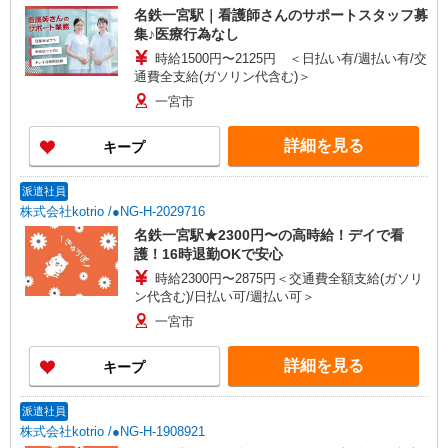
名鉄一宮駅｜看護師さんのサポートスタッフ募
集♪医療行為なし
時給1500円〜2125円 ＜日払い有/週払い有/交
通費全支給(ガソリン代含む)＞
一宮市
詳細を見る
キープ
派遣社員
株式会社kotrio /●NG-H-2029716
名鉄一宮駅★2300円〜の高時給！デイで看
護！16時退勤OKで安心
時給2300円〜2875円＜交通費全額支給(ガソリ
ン代含む)/日払い可/週払い可＞
一宮市
詳細を見る
キープ
派遣社員
株式会社kotrio /●NG-H-1908921