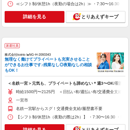
愛知県一宮市奥町
≪シフト制/休憩1h（夜勤の場合は2h）≫ ・7:30〜16:30 ・
詳細を見る
キープ
詳細を見る
とりあえずキープ
派遣社員
株式会社kotrio /●NG-H-2093343
無理なく働けてプライベートも充実させること
ができるお仕事です♪残業なし◎夜勤なしの相談
もOK！
＜名鉄一宮＞元気も、プライベートも諦めない＊週3〜OK/看護助
時給1500円〜2125円 ＜日払い有/週払い有/交通費全支給(ガ
一宮市
名鉄一宮駅からスグ！交通費全支給/履歴書不要
【シフト制/休憩1h（夜勤の際は2h）】 ・7:30〜16:30 ・9:0
詳細を見る
とりあえずキープ