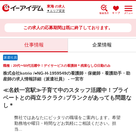
東海
の求人
▼エリア変更
この求人の応募期間は既に終了しております。
仕事情報
企業情報
派遣社員
職種：20代〜50代活躍中！デイサービスの看護師＊残業なし◎日勤のみ
株式会社kotrio /●NG-H-1959549の看護師・保健師・看護助手・助
産師の求人情報詳細（派遣社員） - 一宮市
≪名鉄一宮駅≫子育て中のスタッフ活躍中！プライ
ベートとの両立ラクラク♪ブランクがあっても問題な
し＊
弊社ではあなたにピッタリの職場をご案内します。希望
勤務地や曜日・時間などお気軽にご相談ください。担
当...