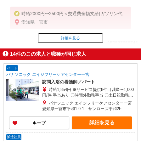
時給2000円〜2500円＜交通費全額支給(ガソリン代含
む)/日払い可/週払い可＞
愛知県一宮市
詳細を見る
ID：AE0527659746
14
件のこの求人と職種が同じ求人
掲載期間終了
パート
パナソニック エイジフリーケアセンター一宮
訪問入浴の看護師／パート
時給1,854円 ※サービス提供8件目以降〜1,000
円/件 手当あり 〇時間外勤務手当 〇土日祝勤務手
当 〇無事故無違反表彰金 〇年末年始勤務手当
パナソニック エイジフリーケアセンター一宮
愛知県一宮市平和1-9-1 サンローズ平和2F
詳細を見る
キープ
派遣社員