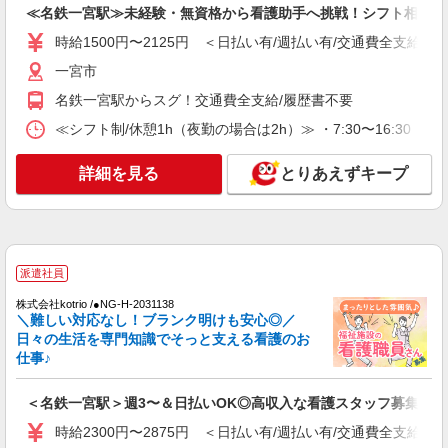
≪名鉄一宮駅≫未経験・無資格から看護助手へ挑戦！シフト相談O
時給1695円〜1745円 ※経験・能力による
時給1500円〜2125円 ＜日払い有/週払い有/交通費全支給(ガ
アスケア訪問入浴 一宮 愛知県一宮市新生二
丁目17番7号
一宮市
名鉄一宮駅からスグ！交通費全支給/履歴書不要
詳細を見る
キープ
≪シフト制/休憩1h（夜勤の場合は2h）≫ ・7:30〜16:30 ・
正社員
詳細を見る
とりあえずキープ
アスケア訪問入浴 一宮
看護師（訪問入浴）
月給258,000円〜274,000円（地域による） 別
途交通費支給（30000円上限/月） 別途残業手当
（月平均残業時間20時間）残業代全額支給
アスケア訪問入浴 一宮 愛知県一宮市新生二
派遣社員
丁目17番7号
株式会社kotrio /●NG-H-2031138
＼難しい対応なし！ブランク明けも安心◎／
詳細を見る
キープ
日々の生活を専門知識でそっと支える看護のお
仕事♪
業務委託
SOMPOヘルスサポート株式会社 全支援対応コース
＜名鉄一宮駅＞週3〜＆日払いOK◎高収入な看護スタッフ募集！
保健師・管理栄養士 特定保健指導
時給2300円〜2875円 ＜日払い有/週払い有/交通費全支給(ガ
報酬：出来高制 報酬額（消費税抜き）： ・事