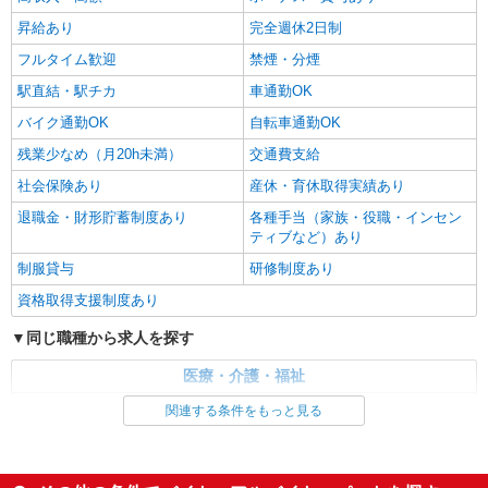
昇給あり
完全週休2日制
フルタイム歓迎
禁煙・分煙
駅直結・駅チカ
車通勤OK
バイク通勤OK
自転車通勤OK
残業少なめ（月20h未満）
交通費支給
社会保険あり
産休・育休取得実績あり
退職金・財形貯蓄制度あり
各種手当（家族・役職・インセン
ティブなど）あり
制服貸与
研修制度あり
資格取得支援制度あり
同じ職種から求人を探す
医療・介護・福祉
看護師・保健師・看護助手・助産師
関連する条件をもっと見る
同じ特徴から求人を探す
未経験歓迎
ミドル（40代～）活躍中