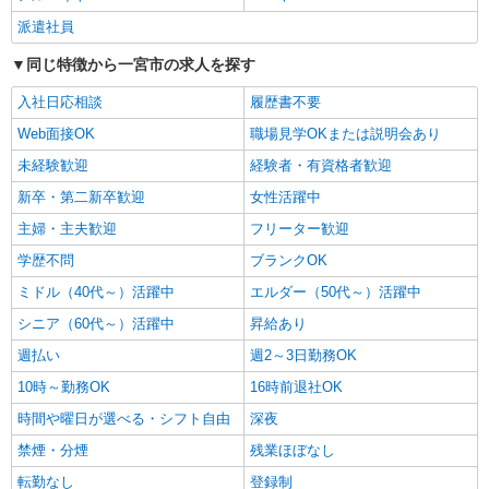
アスケア訪問入浴 一宮 愛知県一宮市新生二
派遣社員
丁目17番7号
同じ特徴から一宮市の求人を探す
詳細を見る
キープ
入社日応相談
履歴書不要
Web面接OK
職場見学OKまたは説明会あり
正社員
未経験歓迎
アスケア訪問入浴 一宮
経験者・有資格者歓迎
看護師（訪問入浴）
新卒・第二新卒歓迎
女性活躍中
月給258,000円〜274,000円（地域による） 別
主婦・主夫歓迎
フリーター歓迎
途交通費支給（30000円上限/月） 別途残業手当
（月平均残業時間20時間）残業代全額支給
学歴不問
ブランクOK
アスケア訪問入浴 一宮 愛知県一宮市新生二
丁目17番7号
ミドル（40代～）活躍中
エルダー（50代～）活躍中
シニア（60代～）活躍中
昇給あり
詳細を見る
キープ
週払い
週2～3日勤務OK
業務委託
10時～勤務OK
16時前退社OK
SOMPOヘルスサポート株式会社 全支援対応コース
時間や曜日が選べる・シフト自由
深夜
保健師・管理栄養士 特定保健指導
禁煙・分煙
残業ほぼなし
報酬：出来高制 報酬額（消費税抜き）： ・事
業所一括面談(対面) 1日：10,000円〜14,716円 ・
転勤なし
登録制