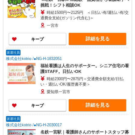
挑戦！シフト相談OK
時給1500円〜2125円 ＜日払い有/週払い有/交
通費全支給(ガソリン代含む)＞
一宮市
詳細を見る
キープ
派遣社員
株式会社kotrio /●NG-H-1832051
福祉看護は人生のサポーター。シニア住宅の看
護STAFF。日払いOK
時給2300円〜2875円＜交通費全額支給/日払
い・週払いOK/履歴書不要＞
愛知県一宮市
詳細を見る
キープ
派遣社員
株式会社kotrio /●NG-H-2030017
名鉄一宮駅｜看護師さんのサポートスタッフ募