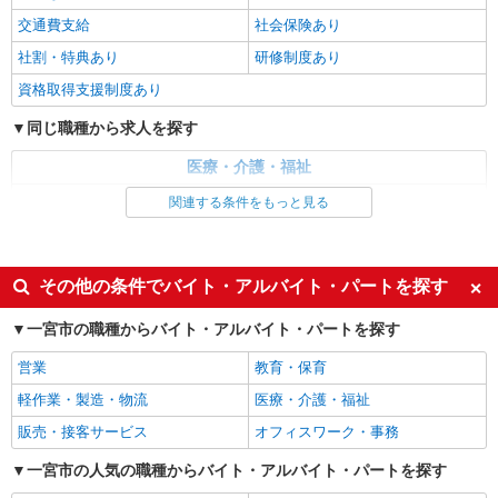
個別訪問(対面) 1件：4,286円〜5,239円 ・遠隔面
【活動エリア】愛知県一宮市及びその周辺
交通費支給
社会保険あり
談 1件：1,500〜1,691円 ・電話支援 1件：
1,000円〜1,429円 ・ICTメール支援 1件：500円
社割・特典あり
研修制度あり
詳細を見る
キープ
※上記金額に消費税を加えた金額をお支払いいた
します ※交通費・電話代は弊社負担。その他、支
資格取得支援制度あり
援内容により細則あり。
正社員
同じ職種から求人を探す
パナソニック エイジフリーケアセンター一宮
訪問入浴の看護師／日勤のみ／正社員
医療・介護・福祉
月給23万5,000円〜25万円 ※経験・能力・資格
看護師・保健師・看護助手・助産師
関連する条件をもっと見る
等による 保健師 月給 25万円以上 正看護師 月給
24万5,000円以上 准看護師 月給 23万5,000円以上
同じ特徴から求人を探す
パナソニック エイジフリーケアセンター一宮
〇資格手当 〇職種手当 〇業務手当 〇時間外勤務
愛知県一宮市平和1-9-1 サンローズ平和2F
手当 〇休日勤務手当 〇無事故無違反表彰金 〇サ
未経験歓迎
ミドル（40代～）活躍中
その他の条件でバイト・アルバイト・パートを探す
ービス提供8件目以降手当 〇年末年始勤務手当
詳細を見る
キープ
週2～3日勤務OK
深夜
一宮市の職種からバイト・アルバイト・パートを探す
交通費支給
社会保険あり
派遣社員
紹介予定派遣
営業
教育・保育
株式会社トラストグロース 中部支社
軽作業・製造・物流
医療・介護・福祉
住宅型有料老人ホーム内での看護護業務全般
販売・接客サービス
オフィスワーク・事務
給与詳細 ※経験・資格考慮します！ 派遣時
給：2100円〜2200円
一宮市の人気の職種からバイト・アルバイト・パートを探す
愛知県一宮市奥町