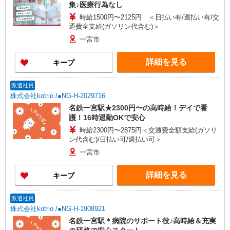
集♪医療行為なし
時給1500円〜2125円 ＜日払い有/週払い有/交
通費全支給(ガソリン代含む)＞
一宮市
詳細を見る
キープ
派遣社員
株式会社kotrio /●NG-H-2029716
名鉄一宮駅★2300円〜の高時給！デイで看
護！16時退勤OKで安心
時給2300円〜2875円＜交通費全額支給(ガソリ
ン代含む)/日払い可/週払い可＞
一宮市
詳細を見る
キープ
派遣社員
株式会社kotrio /●NG-H-1908921
名鉄一宮駅＊病院のサポート役♪高時給＆充実