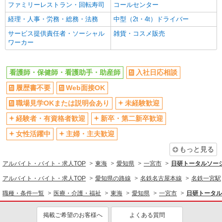
ファミリーレストラン・回転寿司
コールセンター
詳細を見る
キープ
経理・人事・労務・総務・法務
中型（2t・4t）ドライバー
サービス提供責任者・ソーシャル
雑貨・コスメ販売
ワーカー
看護師・保健師・看護助手・助産師
入社日応相談
履歴書不要
Web面接OK
職場見学OKまたは説明会あり
未経験歓迎
経験者・有資格者歓迎
新卒・第二新卒歓迎
女性活躍中
主婦・主夫歓迎
もっと見る
アルバイト・バイト・求人TOP
東海
愛知県
一宮市
日研トータルソー
アルバイト・バイト・求人TOP
愛知県の路線
名鉄名古屋本線
名鉄一宮駅
職種・条件一覧
医療・介護・福祉
東海
愛知県
一宮市
日研トータル
掲載ご希望のお客様へ
よくある質問