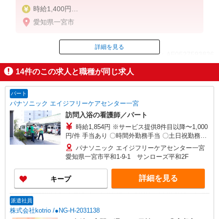
時給1,400円
★週払いOK（規定あり）
愛知県一宮市
※給与幅は経験・能力による
詳細を見る
ID：AE0527593836
14
件のこの求人と職種が同じ求人
掲載期間終了
パート
パナソニック エイジフリーケアセンター一宮
訪問入浴の看護師／パート
時給1,854円 ※サービス提供8件目以降〜1,000
円/件 手当あり 〇時間外勤務手当 〇土日祝勤務手
当 〇無事故無違反表彰金 〇年末年始勤務手当
パナソニック エイジフリーケアセンター一宮
愛知県一宮市平和1-9-1 サンローズ平和2F
詳細を見る
キープ
派遣社員
株式会社kotrio /●NG-H-2031138