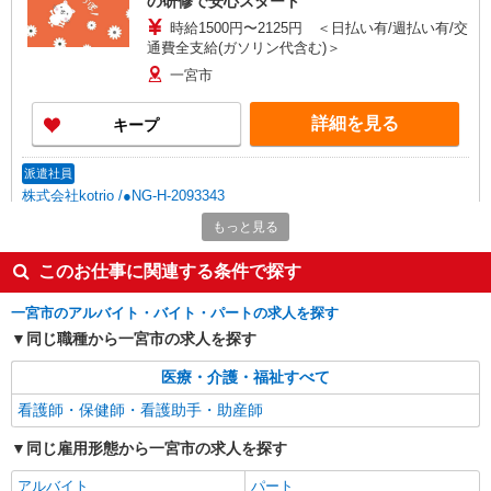
の研修で安心スタート
時給1500円〜2125円 ＜日払い有/週払い有/交
通費全支給(ガソリン代含む)＞
一宮市
詳細を見る
キープ
派遣社員
株式会社kotrio /●NG-H-2093343
＜名鉄一宮＞元気も、プライベートも諦めない
もっと見る
＊週3〜OK/看護助手
時給1500円〜2125円 ＜日払い有/週払い有/交
このお仕事に関連する条件で探す
通費全支給(ガソリン代含む)＞
一宮市のアルバイト・バイト・パートの求人を探す
一宮市
同じ職種から一宮市の求人を探す
詳細を見る
キープ
医療・介護・福祉すべて
看護師・保健師・看護助手・助産師
アルバイト
パート
アスケア訪問入浴 一宮
同じ雇用形態から一宮市の求人を探す
看護師（訪問入浴）
アルバイト
パート
時給1695円〜1745円 ※経験・能力による