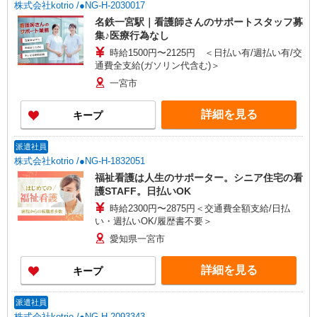
株式会社kotrio /●NG-H-2030017
名鉄一宮駅｜看護師さんのサポートスタッフ募
集♪医療行為なし
時給1500円〜2125円 ＜日払い有/週払い有/交
通費全支給(ガソリン代含む)＞
一宮市
詳細を見る
キープ
派遣社員
株式会社kotrio /●NG-H-1832051
福祉看護は人生のサポーター。シニア住宅の看
護STAFF。日払いOK
時給2300円〜2875円＜交通費全額支給/日払
い・週払いOK/履歴書不要＞
愛知県一宮市
詳細を見る
キープ
派遣社員
株式会社kotrio /●NG-H-2093343