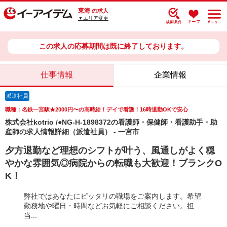
東海
の求人
▼エリア変更
この求人の応募期間は既に終了しております。
仕事情報
企業情報
派遣社員
職種：名鉄一宮駅★2000円〜の高時給！デイで看護！16時退勤OKで安心
株式会社kotrio /●NG-H-1898372の看護師・保健師・看護助手・助
産師の求人情報詳細（派遣社員） - 一宮市
夕方退勤など理想のシフトが叶う、風通しがよく穏
やかな雰囲気◎病院からの転職も大歓迎！ブランクO
K！
弊社ではあなたにピッタリの職場をご案内します。希望
勤務地や曜日・時間などお気軽にご相談ください。担
当...