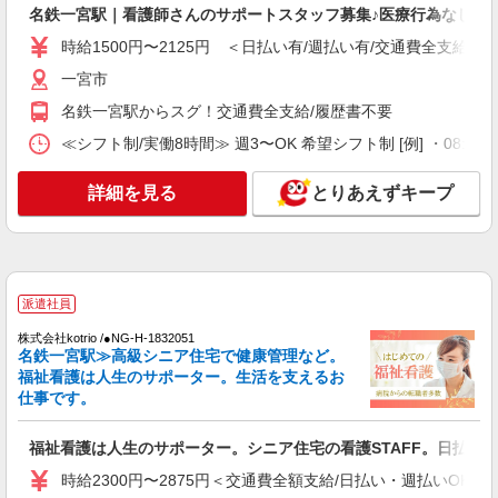
名鉄一宮駅｜看護師さんのサポートスタッフ募集♪医療行為なし
月給258,000円〜274,000円（地域による） 別
時給1500円〜2125円 ＜日払い有/週払い有/交通費全支給(ガ
途交通費支給（30000円上限/月） 別途残業手当
（月平均残業時間20時間）残業代全額支給
アスケア訪問入浴 一宮 愛知県一宮市新生二
一宮市
丁目17番7号
名鉄一宮駅からスグ！交通費全支給/履歴書不要
詳細を見る
≪シフト制/実働8時間≫ 週3〜OK 希望シフト制 [例] ・08:00 〜 17
キープ
詳細を見る
とりあえずキープ
アルバイト
パート
アスケア訪問入浴 一宮
看護師（訪問入浴）
時給1695円〜1745円 ※経験・能力による
アスケア訪問入浴 一宮 愛知県一宮市新生二
派遣社員
丁目17番7号
株式会社kotrio /●NG-H-1832051
名鉄一宮駅≫高級シニア住宅で健康管理など。
詳細を見る
キープ
福祉看護は人生のサポーター。生活を支えるお
仕事です。
業務委託
SOMPOヘルスサポート株式会社 全支援対応コース
福祉看護は人生のサポーター。シニア住宅の看護STAFF。日払いO
保健師・管理栄養士 特定保健指導
時給2300円〜2875円＜交通費全額支給/日払い・週払いOK/
報酬：出来高制 報酬額（消費税抜き）： ・事