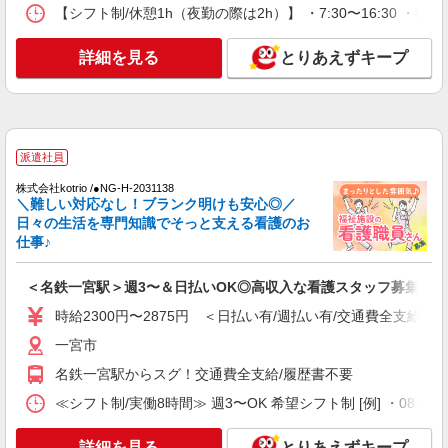
愛知県一宮市奥町
【シフト制/休憩1h（夜勤の際は2h）】 ・7:30〜16:30 ・9:0
詳細を見る
キープ
詳細を見る
とりあえずキープ
派遣社員
株式会社kotrio /●NG-H-2031138
＼難しい対応なし！ブランク明けも安心◎／
日々の生活を専門知識でそっと支える看護のお
仕事♪
＜名鉄一宮駅＞週3〜＆日払いOK◎高収入な看護スタッフ募集！
時給2300円〜2875円 ＜日払い有/週払い有/交通費全支給(ガ
一宮市
名鉄一宮駅からスグ！交通費全支給/履歴書不要
≪シフト制/実働8時間≫ 週3〜OK 希望シフト制 [例] ・08:00 〜 17
詳細を見る
とりあえずキープ