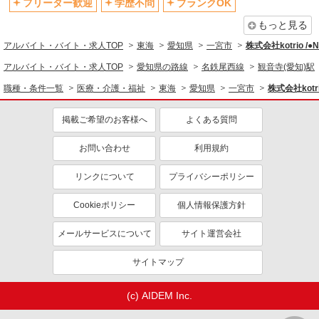
フリーター歓迎
学歴不問
ブランクOK
もっと見る
アルバイト・バイト・求人TOP
東海
愛知県
一宮市
株式会社kotrio /
アルバイト・バイト・求人TOP
愛知県の路線
名鉄尾西線
観音寺(愛知)駅
職種・条件一覧
医療・介護・福祉
東海
愛知県
一宮市
株式会社kotr
掲載ご希望のお客様へ
よくある質問
お問い合わせ
利用規約
リンクについて
プライバシーポリシー
Cookieポリシー
個人情報保護方針
メールサービスについて
サイト運営会社
サイトマップ
(c) AIDEM Inc.