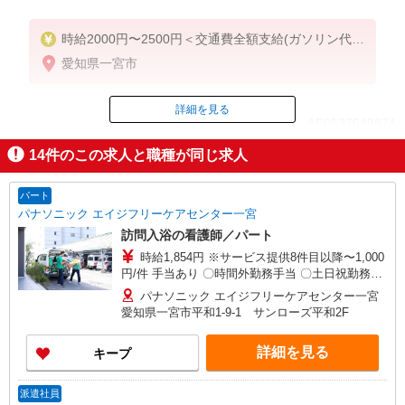
時給2000円〜2500円＜交通費全額支給(ガソリン代含
む)/日払い可/週払い可＞
愛知県一宮市
詳細を見る
ID：AE0527649874
14
件のこの求人と職種が同じ求人
掲載期間終了
パート
パナソニック エイジフリーケアセンター一宮
訪問入浴の看護師／パート
時給1,854円 ※サービス提供8件目以降〜1,000
円/件 手当あり 〇時間外勤務手当 〇土日祝勤務手
当 〇無事故無違反表彰金 〇年末年始勤務手当
パナソニック エイジフリーケアセンター一宮
愛知県一宮市平和1-9-1 サンローズ平和2F
詳細を見る
キープ
派遣社員