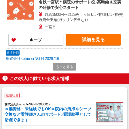
名鉄一宮駅＊病院のサポート役♪高時給＆充実
の研修で安心スタート
時給1500円〜2125円 ＜日払い有/週払い有/交
通費全支給(ガソリン代含む)＞
一宮市
詳細を見る
キープ
派遣社員
株式会社kotrio /●NG-H-2029716
名鉄一宮駅★2300円〜の高時給！デイで看
もっと見る
護！16時退勤OKで安心
時給2300円〜2875円＜交通費全額支給(ガソリ
この求人に似ている求人情報
ン代含む)/日払い可/週払い可＞
一宮市
派遣社員
詳細を見る
キープ
株式会社kotrio /●NG-H-2030017
≪無資格・未経験でもOK≫院内の清掃やシーツ
交換など看護師さんのサポート♪看護助手として
正社員
活躍できます
アスケア訪問入浴 一宮
看護師（訪問入浴）