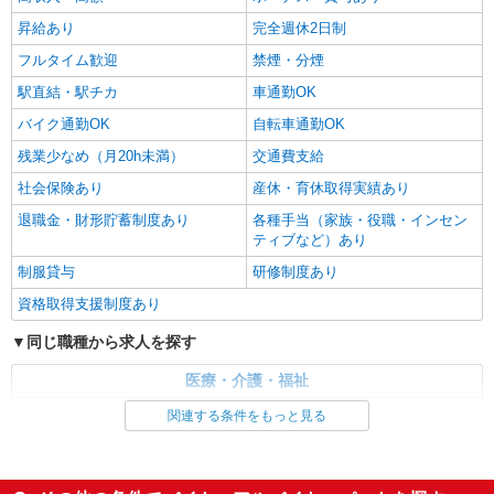
昇給あり
完全週休2日制
フルタイム歓迎
禁煙・分煙
駅直結・駅チカ
車通勤OK
バイク通勤OK
自転車通勤OK
残業少なめ（月20h未満）
交通費支給
社会保険あり
産休・育休取得実績あり
退職金・財形貯蓄制度あり
各種手当（家族・役職・インセン
ティブなど）あり
制服貸与
研修制度あり
資格取得支援制度あり
同じ職種から求人を探す
医療・介護・福祉
看護師・保健師・看護助手・助産師
関連する条件をもっと見る
同じ特徴から求人を探す
未経験歓迎
ミドル（40代～）活躍中