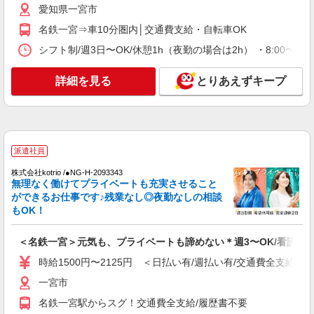
愛知県一宮市
業所一括面談(対面) 1日：10,000円〜14,716円 ・
個別訪問(対面) 1件：4,286円〜5,239円 ・遠隔面
【活動エリア】愛知県一宮市及びその周辺
名鉄一宮⇒車10分圏内│交通費支給・自転車OK
談 1件：1,500〜1,691円 ・電話支援 1件：
1,000円〜1,429円 ・ICTメール支援 1件：500円
シフト制/週3日〜OK/休憩1h（夜勤の場合は2h） ・8:00〜17:0
詳細を見る
キープ
※上記金額に消費税を加えた金額をお支払いいた
します ※交通費・電話代は弊社負担。その他、支
詳細を見る
とりあえずキープ
援内容により細則あり。
正社員
パナソニック エイジフリーケアセンター一宮
訪問入浴の看護師／日勤のみ／正社員
月給23万5,000円〜25万円 ※経験・能力・資格
等による 保健師 月給 25万円以上 正看護師 月給
派遣社員
24万5,000円以上 准看護師 月給 23万5,000円以上
パナソニック エイジフリーケアセンター一宮
株式会社kotrio /●NG-H-2093343
〇資格手当 〇職種手当 〇業務手当 〇時間外勤務
愛知県一宮市平和1-9-1 サンローズ平和2F
無理なく働けてプライベートも充実させること
手当 〇休日勤務手当 〇無事故無違反表彰金 〇サ
ができるお仕事です♪残業なし◎夜勤なしの相談
ービス提供8件目以降手当 〇年末年始勤務手当
もOK！
詳細を見る
キープ
＜名鉄一宮＞元気も、プライベートも諦めない＊週3〜OK/看護助
派遣社員
紹介予定派遣
株式会社トラストグロース 中部支社
時給1500円〜2125円 ＜日払い有/週払い有/交通費全支給(ガ
住宅型有料老人ホーム内での看護護業務全般
一宮市
給与詳細 ※経験・資格考慮します！ 派遣時
名鉄一宮駅からスグ！交通費全支給/履歴書不要
給：2100円〜2200円