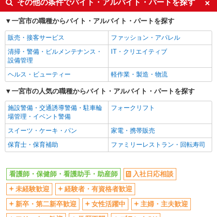
その他の条件でバイト・アルバイト・パートを探す
ボーナス・賞与あり
車通勤OK
一宮市の職種からバイト・アルバイト・パートを探す
交通費支給
社会保険あり
販売・接客サービス
ファッション・アパレル
産休・育休取得実績あり
清掃・警備・ビルメンテナンス・
IT・クリエイティブ
設備管理
ヘルス・ビューティー
軽作業・製造・物流
一宮市の人気の職種からバイト・アルバイト・パートを探す
施設警備・交通誘導警備・駐車輪
フォークリフト
場管理・イベント警備
スイーツ・ケーキ・パン
家電・携帯販売
保育士・保育補助
ファミリーレストラン・回転寿司
看護師・保健師・看護助手・助産師
入社日応相談
未経験歓迎
経験者・有資格者歓迎
新卒・第二新卒歓迎
女性活躍中
主婦・主夫歓迎