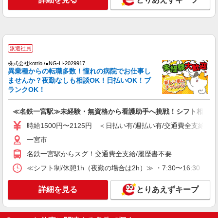
派遣社員
株式会社kotrio /●NG-H-2029917
異業種からの転職多数！憧れの病院でお仕事し
ませんか？夜勤なしも相談OK！日払いOK！ブ
ランクOK！
≪名鉄一宮駅≫未経験・無資格から看護助手へ挑戦！シフト相談O
時給1500円〜2125円 ＜日払い有/週払い有/交通費全支給(ガ
一宮市
名鉄一宮駅からスグ！交通費全支給/履歴書不要
≪シフト制/休憩1h（夜勤の場合は2h）≫ ・7:30〜16:30 ・
詳細を見る
とりあえずキープ