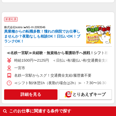
株式会社スタッフサービス・メディカル 名古屋医療オフィス（お仕
事No.W10374660）
看護助手
時給1400円
派遣社員
愛知県一宮市内のクリニック
株式会社kotrio /●NG-H-2093546
異業種からの転職多数！憧れの病院でお仕事し
ませんか？夜勤なしも相談OK！日払いOK！ブ
詳細を見る
キープ
ランクOK！
派遣社員
≪名鉄一宮駅≫未経験・無資格から看護助手へ挑戦！シフト相談O
日研トータルソーシング株式会社 メディカルケア事業部/名古屋オフ
ィス【看護助手】
時給1500円〜2125円 ＜日払い有/週払い有/交通費全支給(ガ
看護助手（病院）
一宮市
時給1,200円〜
名鉄一宮駅からスグ！交通費全支給/履歴書不要
愛知県一宮市
≪シフト制/休憩1h（夜勤の場合は2h）≫ ・7:30〜16:30 ・
詳細を見る
キープ
詳細を見る
とりあえずキープ
派遣社員
日研トータルソーシング株式会社 メディカルケア事業部/名古屋オフ
このお仕事に関連する条件で探す
ィス【看護助手】