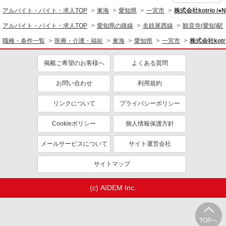
アルバイト・バイト・求人TOP
東海
愛知県
一宮市
株式会社kotrio /
アルバイト・バイト・求人TOP
愛知県の路線
名鉄尾西線
観音寺(愛知)駅
職種・条件一覧
医療・介護・福祉
東海
愛知県
一宮市
株式会社kotr
掲載ご希望のお客様へ
よくある質問
お問い合わせ
利用規約
リンクについて
プライバシーポリシー
Cookieポリシー
個人情報保護方針
メールサービスについて
サイト運営会社
サイトマップ
(c) AIDEM Inc.
TOPへ