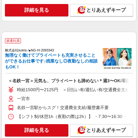
派遣社員
詳細を見る
とりあえずキープ
株式会社kotrio /●NG-H-2030017
名鉄一宮駅｜看護師さんのサポートスタッフ募
集♪医療行為なし
時給1500円〜2125円 ＜日払い有/週払い有/交
通費全支給(ガソリン代含む)＞
派遣社員
一宮市
株式会社kotrio /●NG-H-2093343
無理なく働けてプライベートも充実させること
詳細を見る
キープ
ができるお仕事です♪残業なし◎夜勤なしの相談
もOK！
派遣社員
日研トータルソーシング株式会社 メディカルケア事業部/名古屋オフ
＜名鉄一宮＞元気も、プライベートも諦めない＊週3〜OK/看護助
ィス【看護助手】
時給1500円〜2125円 ＜日払い有/週払い有/交通費全支給(ガ
看護助手（病院）
一宮市
時給1,224円〜
愛知県一宮市
名鉄一宮駅からスグ！交通費全支給/履歴書不要
【シフト制/休憩1h（夜勤の際は2h）】 ・7:30〜16:30 ・9:0
詳細を見る
キープ
詳細を見る
とりあえずキープ
派遣社員