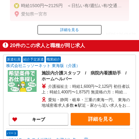
時給1500円〜2125円 ＜日払い有/週払い有/交通費
全支給(ガソリン代含む)＞
愛知県一宮市
詳細を見る
ID：AE0527649478
20
件のこの求人と職種が同じ求人
掲載期間終了
派遣社員
紹介予定派遣
職業紹介
株式会社ニッソーネット 東海版（介護）
施設内介護スタッフ / 病院内看護助手 /
ホームヘルパー
介護福祉士：時給1,600円〜2,125円 初任者以
上：時給1,400円〜1,875円 無資格の方：時給
1,300円〜1,750円 ※給与幅は勤務先による +交通
愛知・静岡・岐阜・三重の東海一円。 東海の
費、諸手当（勤務先による） +0円で介護資格が取
地域密着求人多数★駅近・家から近い求人をお探
れる （別途規定） ★給与日払い制度あり！
しできます！
詳細を見る
キープ
パート