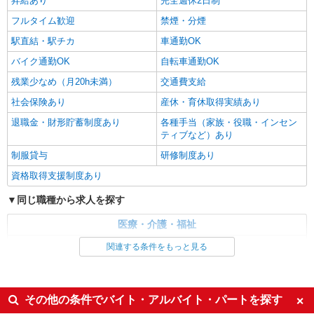
昇給あり
完全週休2日制
フルタイム歓迎
禁煙・分煙
駅直結・駅チカ
車通勤OK
バイク通勤OK
自転車通勤OK
残業少なめ（月20h未満）
交通費支給
社会保険あり
産休・育休取得実績あり
退職金・財形貯蓄制度あり
各種手当（家族・役職・インセン
ティブなど）あり
制服貸与
研修制度あり
資格取得支援制度あり
同じ職種から求人を探す
医療・介護・福祉
看護師・保健師・看護助手・助産師
関連する条件をもっと見る
同じ特徴から求人を探す
未経験歓迎
ミドル（40代～）活躍中
その他の条件でバイト・アルバイト・パートを探す