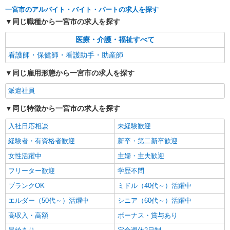
看護助手（病院）
一宮市のアルバイト・バイト・パートの求人を探す
時給1,250円〜
同じ職種から一宮市の求人を探す
愛知県一宮市
医療・介護・福祉すべて
詳細を見る
キープ
看護師・保健師・看護助手・助産師
同じ雇用形態から一宮市の求人を探す
派遣社員
（株）ウィルオブ・ワークCW 名古屋支店/ms230101
派遣社員
病院内の補助staff
同じ特徴から一宮市の求人を探す
時給1400円 ◆前払い・日払い・週払いOK
愛知県一宮市一宮駅周辺
入社日応相談
未経験歓迎
経験者・有資格者歓迎
新卒・第二新卒歓迎
詳細を見る
キープ
女性活躍中
主婦・主夫歓迎
フリーター歓迎
学歴不問
ブランクOK
ミドル（40代～）活躍中
エルダー（50代～）活躍中
シニア（60代～）活躍中
高収入・高額
ボーナス・賞与あり