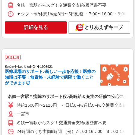
詳細を見る
キープ
名鉄一宮駅からスグ！交通費全支給/履歴書不要
▼シフト制/休憩1h/週3日〜5日勤務 ・7:00〜16:00 ・9:00
派遣社員
（株）ウィルオブ・ワークCW 名古屋支店/ms230101
詳細を見る
とりあえずキープ
看護助手
時給1400円 ◆前払い・日払い・週払いOK
愛知県一宮市一宮駅周辺
派遣社員
詳細を見る
キープ
株式会社kotrio /●NG-H-1908921
医療現場のサポート♪新しい一歩を応援！医療の
派遣社員
知識は不要！無資格・未経験で病院で働くこと
株式会社kotrio /●NG-H-1832051
ができます◎
福祉看護は人生のサポーター。シニア住宅の看
護STAFF。日払いOK
名鉄一宮駅＊病院のサポート役♪高時給＆充実の研修で安心スター
時給2300円〜2875円＜交通費全額支給/日払
い・週払いOK/履歴書不要＞
時給1500円〜2125円 ＜日払い有/週払い有/交通費全支給(ガ
愛知県一宮市
一宮市
名鉄一宮駅からスグ！交通費全支給/履歴書不要
詳細を見る
キープ
24時間のうち実働8時間 （例）7：00-16：00 8：00-17