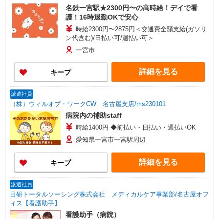
名鉄一宮駅★2300円〜の高時給！デイで看
護！16時退勤OKで安心
時給2300円〜2875円＜交通費全額支給(ガソリ
ン代含む)/日払い可/週払い可＞
一宮市
詳細を見る
キープ
派遣社員
（株）ウィルオブ・ワークCW 名古屋支店/ms230101
病院内の補助staff
時給1400円 ◆前払い・日払い・週払いOK
愛知県一宮市一宮駅周辺
詳細を見る
キープ
派遣社員
日研トータルソーシング株式会社 メディカルケア事業部/名古屋オフ
ィス【看護助手】
看護助手（病院）