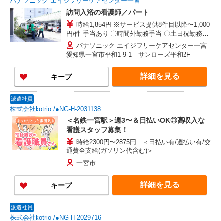
パナソニック エイジフリーケアセンター一宮
訪問入浴の看護師／パート
時給1,854円 ※サービス提供8件目以降〜1,000
円/件 手当あり 〇時間外勤務手当 〇土日祝勤務手
当 〇無事故無違反表彰金 〇年末年始勤務手当
パナソニック エイジフリーケアセンター一宮
愛知県一宮市平和1-9-1 サンローズ平和2F
詳細を見る
キープ
派遣社員
株式会社kotrio /●NG-H-2031138
＜名鉄一宮駅＞週3〜＆日払いOK◎高収入な
看護スタッフ募集！
時給2300円〜2875円 ＜日払い有/週払い有/交
通費全支給(ガソリン代含む)＞
一宮市
詳細を見る
キープ
派遣社員
株式会社kotrio /●NG-H-2029716