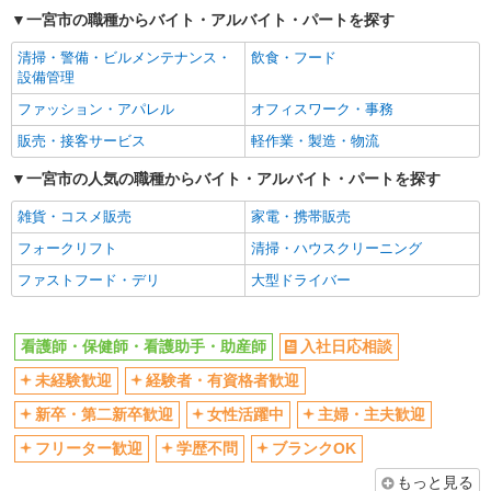
ボーナス・賞与あり
車通勤OK
一宮市の職種からバイト・アルバイト・パートを探す
交通費支給
社会保険あり
清掃・警備・ビルメンテナンス・
飲食・フード
産休・育休取得実績あり
設備管理
ファッション・アパレル
オフィスワーク・事務
販売・接客サービス
軽作業・製造・物流
一宮市の人気の職種からバイト・アルバイト・パートを探す
雑貨・コスメ販売
家電・携帯販売
フォークリフト
清掃・ハウスクリーニング
ファストフード・デリ
大型ドライバー
看護師・保健師・看護助手・助産師
入社日応相談
未経験歓迎
経験者・有資格者歓迎
新卒・第二新卒歓迎
女性活躍中
主婦・主夫歓迎
フリーター歓迎
学歴不問
ブランクOK
もっと見る