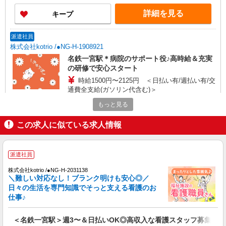
詳細を見る
キープ
派遣社員
株式会社kotrio /●NG-H-1908921
名鉄一宮駅＊病院のサポート役♪高時給＆充実
の研修で安心スタート
時給1500円〜2125円 ＜日払い有/週払い有/交
通費全支給(ガソリン代含む)＞
一宮市
もっと見る
詳細を見る
この求人に似ている求人情報
キープ
派遣社員
派遣社員
株式会社kotrio /●NG-H-2093343
＜名鉄一宮＞元気も、プライベートも諦めない
株式会社kotrio /●NG-H-2031138
＼難しい対応なし！ブランク明けも安心◎／
＊週3〜OK/看護助手
日々の生活を専門知識でそっと支える看護のお
時給1500円〜2125円 ＜日払い有/週払い有/交
仕事♪
通費全支給(ガソリン代含む)＞
一宮市
＜名鉄一宮駅＞週3〜＆日払いOK◎高収入な看護スタッフ募集！