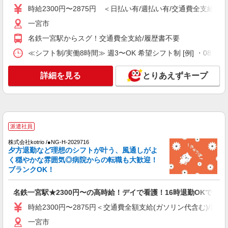
時給2300円〜2875円 ＜日払い有/週払い有/交通費全支給(ガ
詳細を見る
キープ
一宮市
派遣社員
名鉄一宮駅からスグ！交通費全支給/履歴書不要
株式会社kotrio /●NG-H-2093546
≪シフト制/実働8時間≫ 週3〜OK 希望シフト制 [例] ・08:00 〜 17
≪名鉄一宮駅≫未経験・無資格から看護助手へ
挑戦！シフト相談OK
詳細を見る
とりあえずキープ
時給1500円〜2125円 ＜日払い有/週払い有/交
通費全支給(ガソリン代含む)＞
一宮市
詳細を見る
キープ
派遣社員
株式会社kotrio /●NG-H-2029716
派遣社員
夕方退勤など理想のシフトが叶う、風通しがよ
株式会社kotrio /●NG-H-2029917
く穏やかな雰囲気◎病院からの転職も大歓迎！
≪名鉄一宮駅≫未経験・無資格から看護助手へ
ブランクOK！
挑戦！シフト相談OK
時給1500円〜2125円 ＜日払い有/週払い有/交
名鉄一宮駅★2300円〜の高時給！デイで看護！16時退勤OKで安心
通費全支給(ガソリン代含む)＞
時給2300円〜2875円＜交通費全額支給(ガソリン代含む)/日払
一宮市
一宮市