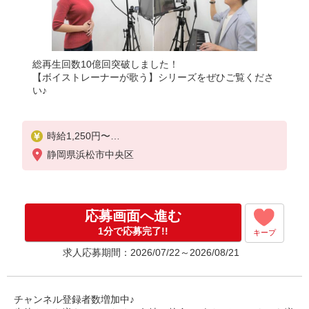
総再生回数10億回突破しました！
【ボイストレーナーが歌う】シリーズをぜひご覧くださ
い♪
時給1,250円〜
レッスン数に応じた完全歩合制
静岡県浜松市中央区
＝＝＝＝＝
【月収例】
※参考までにご確認ください。
応募画面へ進む
＝＝＝＝＝
◆平日の別のお仕事と両立するAさん：52,500円
1分で応募完了!!
キープ
平日2日夜間に4コマ（合計実働3時間）、
求人応募期間：2026/07/22～2026/08/21
土日のどちらかだけ6コマ（合計実働4.5時間）で
週3日（月12日）勤務した場合
◆土日のみ勤務するBさん：60,000円
1日8コマ（合計実働6時間）で週2日（月8日）勤務
チャンネル登録者数増加中♪
した場合