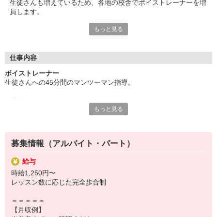
生徒さんも増えているため、各地の校舎でボイストレーナーを増
＝＝＝＝＝
員します。
受け持ちの生徒数やレッスン数が増えてくるとさら
に稼ぐことも可能！
もっと見る
◇◆“歌ってみた”動画で話題の音楽スクール◆◇
実際に高収入を実現している講師もいらっしゃいま
新たに専門の運用チームも発足し、
す！
ますます動画投稿に力を入れている『シアーミュージック』。
＝＝＝＝＝
動画の参加メンバーは、教える立場である先生たちも含めて毎回
仕事内容
社内公募で選出します。
ボイストレーナー
生徒さんへの45分間のマンツーマン指導。
「音楽表現の新しい経験を積みたい」
そんな風に意欲的に取り組める方にとっては、
‥具体的には‥
音楽活動の幅を広げるチャンスが豊富な環境です。
もっと見る
◆生徒さんの要望・目標のカウンセリング
◆基礎知識や楽譜の読み方など基本の指導・トレーニング
◇◆指導経験は問いません◆◇
◆実践的な指導・アドバイスなど
あなただけの個性やスキルを活かしたレッスンで、
生徒さんと一緒に音楽を楽しんでください！
募集情報（アルバイト・パート）
飛沫・空気感染対策のため、
生徒と講師が別々の部屋に分かれてレッスンします。
給与
時給1,250円〜
‥よくあるQ＆A‥
レッスン数に応じた完全歩合制
Q.どんな生徒さんがいるの？
A.小学生〜ご年配まで幅広い年代の方々です。
＝＝＝＝＝
【月収例】
Q.カリキュラムはある？