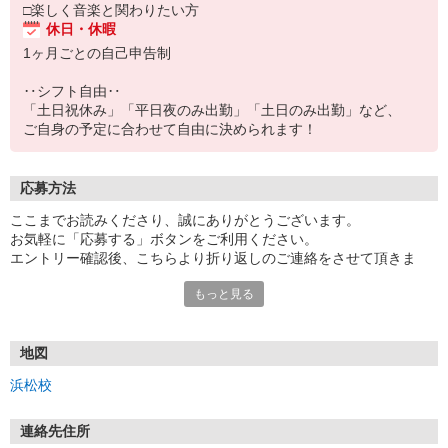
□楽しく音楽と関わりたい方
休日・休暇
1ヶ月ごとの自己申告制
‥シフト自由‥
「土日祝休み」「平日夜のみ出勤」「土日のみ出勤」など、
ご自身の予定に合わせて自由に決められます！
応募方法
ここまでお読みくださり、誠にありがとうございます。
お気軽に「応募する」ボタンをご利用ください。
エントリー確認後、こちらより折り返しのご連絡をさせて頂きま
す。
もっと見る
もし、1週間経っても返信がない場合は、
本社（03-5348-5252）までご連絡いただけますと幸いです。
地図
★WEBエントリーは24時間いつでも受付できます。
浜松校
★お電話の際は「講師採用ページを見た」と伝えるとスムーズで
す。
連絡先住所