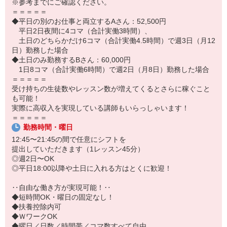
※参考までにご確認ください。
A.ありません。
＝＝＝＝＝
「カラオケで高得点を出したい」
◆平日の別のお仕事と両立するAさん：52,500円
「結婚式の余興で歌う曲を練習したい」など
平日2日夜間に4コマ（合計実働3時間）、
一人ひとりの希望を聞いた上で指導するので、
土日のどちらかだけ6コマ（合計実働4.5時間）で週3日（月12
自由度の高いレッスンができます。
日）勤務した場合
◆土日のみ勤務するBさん：60,000円
Q.指導経験がないから不安…
1日8コマ（合計実働6時間）で週2日（月8日）勤務した場合
A.講師の大半は未経験スタートです。
＝＝＝＝＝
万全の態勢でサポートするのでご心配なく！
受け持ちの生徒数やレッスン数が増えてくるとさらに稼ぐこと
も可能！
Q.音楽活動と両立できますか？
実際に高収入を実現している講師もいらっしゃいます！
A.自己申告制のシフトなので、
＝＝＝＝＝
プライベートの予定を優先できます。
勤務時間・曜日
実際に、バンドマン・主婦・会社員・学生など、
さまざまな方が活躍中！
12:45〜21:45の間で任意にシフトを
提出していただきます（1レッスン45分）
＼さらに／
◎週2日〜OK
会社として「歌ってみた」動画の投稿に力を入れています。
◎平日18:00以降や土日に入れる方はとくに歓迎！
社内公募で動画に出演できるチャンスもあり！
あなた自身の音楽経験の幅も広げていくことが可能です。
‥自由な働き方が実現可能！‥
◆短時間OK・曜日の固定なし！
◆扶養控除内可
◆ＷワークOK
◆曜日／日数／時間帯／コマ数すべて自由