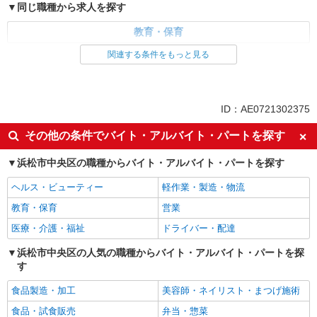
同じ職種から求人を探す
教育・保育
関連する条件をもっと見る
同じ特徴から求人を探す
未経験歓迎
大学生歓迎
週2～3日勤務OK
短時間勤務（1日4h以内）OK
ID：AE0721302375
服装自由
扶養内勤務OK
その他の条件でバイト・アルバイト・パートを探す
副業・WワークOK
交通費支給
浜松市中央区の職種からバイト・アルバイト・パートを探す
ヘルス・ビューティー
軽作業・製造・物流
教育・保育
営業
医療・介護・福祉
ドライバー・配達
浜松市中央区の人気の職種からバイト・アルバイト・パートを探
す
食品製造・加工
美容師・ネイリスト・まつげ施術
食品・試食販売
弁当・惣菜