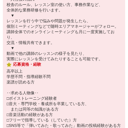
校舎のルール、レッスン室の使い方、事務作業など、
全体的な業務研修を行います。
▼
レッスンを行う中で悩みや問題が発生したら、
個別ミーティングなどで随時エリアマネージャーがフォロー。
講師全体でのオンラインミーティングも月に一度実施してお
り、
交流・情報共有できます。
▼
動画で他の講師のレッスンの様子を見たり、
実際にレッスンを受けてみたりすることも可能です。
応募資格・経験
高卒以上
学歴不問・指導経験不問
楽譜が読める方
‥求める人物像‥
□ボイストレーニング経験者
□音大・専門学校・養成所を卒業している方、
または同等の知識がある方
□音楽活動の経験がある方
□フリーで指導している（していた）方
□SNS等で「弾いてみた・歌ってみた」動画の投稿経験がある方