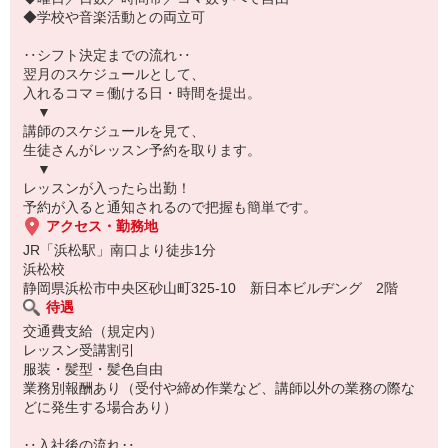
◆学校や音楽活動との両立可
‥シフト決定までの流れ‥
翌月のスケジュールとして、
入れるコマ＝働ける日・時間を提出。
▼
講師のスケジュールを見て、
生徒さんがレッスン予約を取ります。
▼
レッスンが入ったら出勤！
予約が入ると通知されるので把握も簡単です。
アクセス・勤務地
JR「浜松駅」南口より徒歩1分
浜松校
静岡県浜松市中央区砂山町325-10 新日本ビルヂング 2階
待遇
交通費支給（規定内）
レッスン受講割引
服装・髪型・髪色自由
業務別報酬あり（受付や締め作業など、講師以外の業務の際な
どに発生する場合あり）
‥入社後の流れ‥