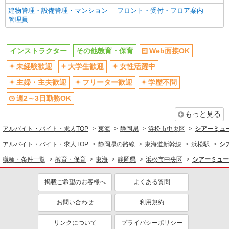
建物管理・設備管理・マンション
フロント・受付・フロア案内
管理員
インストラクター
その他教育・保育
Web面接OK
未経験歓迎
大学生歓迎
女性活躍中
主婦・主夫歓迎
フリーター歓迎
学歴不問
週2～3日勤務OK
もっと見る
アルバイト・バイト・求人TOP
東海
静岡県
浜松市中央区
シアーミュ
アルバイト・バイト・求人TOP
静岡県の路線
東海道新幹線
浜松駅
シ
職種・条件一覧
教育・保育
東海
静岡県
浜松市中央区
シアーミュー
掲載ご希望のお客様へ
よくある質問
お問い合わせ
利用規約
リンクについて
プライバシーポリシー