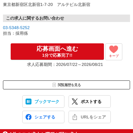
‥応募〜採用までの流れ‥
東京都新宿区北新宿1-7-20 アルテビル北新宿
「応募する」ボタンよりご応募ください。
▼
1次面接：リモートによるWEB面接を予定しています。
この求人に関するお問い合わせ
▼
03-5348-5252
2次面接：模擬レッスンおよび、スキル面での簡単なテストを実施し
担当：採用係
ます。
▼
採用！
応募画面へ進む
1分で応募完了!!
キープ
応募から採用までは早ければ2〜3週間程度です。
面接日のご希望によっては1ヶ月程度かかる場合もあります。
求人応募期間：2026/07/22～2026/08/21
あなたからのご応募をお待ちしております！
閲覧履歴を見る
ブックマーク
ポストする
シェアする
URLをシェア