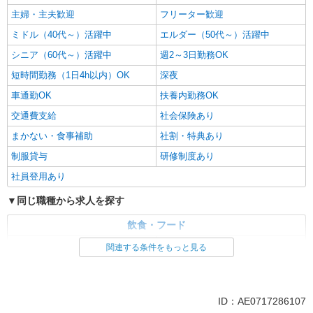
主婦・主夫歓迎
フリーター歓迎
ミドル（40代～）活躍中
エルダー（50代～）活躍中
シニア（60代～）活躍中
週2～3日勤務OK
短時間勤務（1日4h以内）OK
深夜
車通勤OK
扶養内勤務OK
交通費支給
社会保険あり
まかない・食事補助
社割・特典あり
制服貸与
研修制度あり
社員登用あり
同じ職種から求人を探す
飲食・フード
ファストフード・デリ
調理・調理補助・調理師
関連する条件をもっと見る
同じ特徴から求人を探す
未経験歓迎
高校生OK
ID：AE0717286107