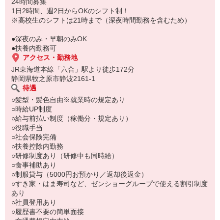
もちろん先輩クルーがしっかり教えてくれるので安心してくださ
24時間募集
い。
1日2時間、週2日からOKのシフト制！
※高校生のシフトは21時まで（深夜時間勤務を含むため）
●深夜のみ・早朝のみOK
●扶養内勤務可
アクセス・勤務地
JR東海道本線「六合」駅より徒歩172分
静岡県牧之原市静波2161-1
待遇
○髪型・髪色自由※就業時の規定あり
○時給UP制度
○給与前払い制度（稼働分・規定あり）
○役職手当
○社会保険完備
○扶養控除内勤務
○研修制度あり（研修中も同時給）
○食事補助あり
○制服貸与（5000円お預かり／返却後返金）
○すき家・はま寿司など、ゼンショーグループで使える割引制度
あり
○社員登用あり
○履歴書不要の簡単面接