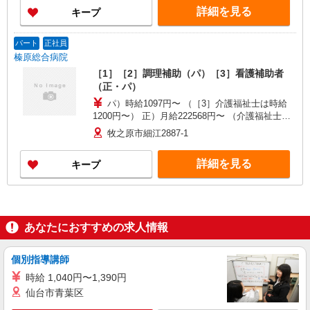
詳細を見る
キープ
パート
正社員
榛原総合病院
［1］［2］調理補助（パ）［3］看護補助者
（正・パ）
パ）時給1097円〜 （［3］介護福祉士は時給
1200円〜） 正）月給222568円〜 （介護福祉士は
月給245030円〜）
牧之原市細江2887-1
詳細を見る
キープ
あなたにおすすめの求人情報
個別指導講師
時給 1,040円〜1,390円
仙台市青葉区