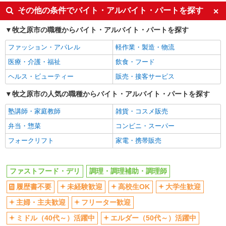
大学生歓迎
ミドル（40代～）活躍中
その他の条件でバイト・アルバイト・パートを探す
週2～3日勤務OK
短時間勤務（1日4h以内）OK
牧之原市の職種からバイト・アルバイト・パートを探す
深夜
車通勤OK
扶養内勤務OK
交通費支給
ファッション・アパレル
軽作業・製造・物流
社会保険あり
まかない・食事補助
医療・介護・福祉
飲食・フード
社員登用あり
ヘルス・ビューティー
販売・接客サービス
牧之原市の人気の職種からバイト・アルバイト・パートを探す
塾講師・家庭教師
雑貨・コスメ販売
弁当・惣菜
コンビニ・スーパー
フォークリフト
家電・携帯販売
ファストフード・デリ
調理・調理補助・調理師
履歴書不要
未経験歓迎
高校生OK
大学生歓迎
主婦・主夫歓迎
フリーター歓迎
ミドル（40代～）活躍中
エルダー（50代～）活躍中