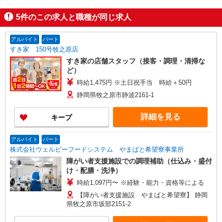
5
件のこの求人と職種が同じ求人
アルバイト
パート
すき家 150号牧之原店
すき家の店舗スタッフ（接客・調理・清掃な
ど）
時給1,475円 ※土日祝手当 時給＋50円
静岡県牧之原市静波2161-1
詳細を見る
キープ
アルバイト
パート
株式会社ウェルビーフードシステム やまばと希望寮事業所
障がい者支援施設での調理補助（仕込み・盛付
け・配膳・洗浄）
時給1,097円〜 ※経験・能力・資格等による
【障がい者支援施設 やまばと希望寮】 静岡
県牧之原市坂部2151-2