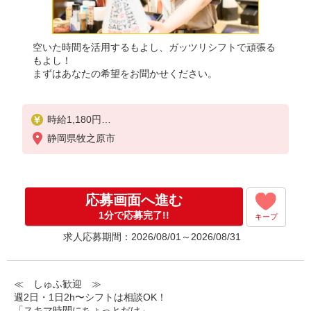
空いた時間を活用するもよし、ガッツリシフトで頑張る
もよし！
まずはあなたの希望をお聞かせください。
時給1,180円
※22:00〜翌5:00：時給1,475円
静岡県牧之原市
※高校生時給1,130円
※土日祝手当 時給＋50円
※早朝手当（5:00〜9:00）時給＋150円
応募画面へ進む
1分で応募完了!!
キープ
求人応募期間：2026/08/01～2026/08/31
≪ しゅふ歓迎 ≫
週2日・1日2h〜シフトは相談OK！
「スキマ時間にちょっとだけ」