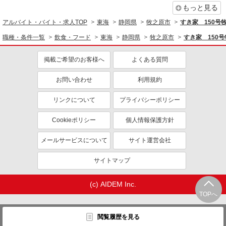
もっと見る
アルバイト・バイト・求人TOP
東海
静岡県
牧之原市
すき家 150号
職種・条件一覧
飲食・フード
東海
静岡県
牧之原市
すき家 150
掲載ご希望のお客様へ
よくある質問
お問い合わせ
利用規約
リンクについて
プライバシーポリシー
Cookieポリシー
個人情報保護方針
メールサービスについて
サイト運営会社
サイトマップ
(c) AIDEM Inc.
TOPへ
閲覧履歴を見る