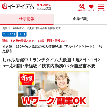
東海
の求人
▼エリア変更
仕事情報
企業情報
更新日：2026/08/01 ※更新日時点の最新情報です
アルバイト
パート
職種：すき家の店舗スタッフ（接客・調理・清掃など）
すき家 150号牧之原店の求人情報詳細（アルバイト/パート） - 牧
之原市
しゅふ活躍中！ランチタイム大歓迎！週2日・1日2
h〜応相談♪未経験／扶養内勤務OK☆履歴書不要