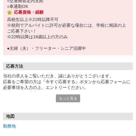
○交通費規定内支給
○車通勤OK
応募資格・経験
高校生以上※21時以降不可
※校則でアルバイトに許可が必要な場合には、学校に相談の上
ご応募下さい！
※22時以降は18歳以上の方のみ
●主婦（夫）・フリーター・シニア活躍中
応募方法
当社の求人をご覧いただき、誠にありがとうございます。
応募をご希望の方は『今すぐ応募する』ボタンから応募フォームに
必要事項を入力の上、エントリーください。
☆★☆24時間応募OK！☆★☆
もっと見る
・・・お願い・・・
応募の際は、連絡先に「携帯電話のアドレス」や「携帯電話の番
号」など
地図
普段つながりやすい連絡先を入力してください。
勤務地