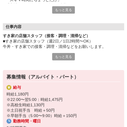
「家計に＋αするために多めに出勤」
もっと見る
など、自分らしく活躍できますよ。
≪ 働くメリットいっぱい ≫
■髪型・髪色自由
仕事内容
オシャレを捨てる必要はありません！
すき家の店舗スタッフ（接客・調理・清掃など）
■給与前払い可
■すき家の店舗スタッフ（週2日／1日2時間〜OK）
急な出費も安心♪
牛丼・すき家での接客・調理・清掃などをお願いします。
■社員登用あり
将来を考えている方は必見です。
もっと見る
具体的には・・・
お客様をきれいなお店でお迎え！
なか卯、かつ庵、ココス、ジョリーパスタ、ビッグボーイ、華屋
おいしい牛丼を！
与兵衛、オリーブの丘、焼肉いちばんなどを経営しているゼンシ
あなたの笑顔で！
ョーグループ！
募集情報（アルバイト・パート）
すばやく提供！
その中のひとつ『すき家』でお仕事しませんか？
給与
他にも、食材の調整や金銭管理、新しく入社したクルーの研修など
時給1,180円
様々なお仕事があります。
※22:00〜翌5:00：時給1,475円
セルフオーダー、セルフ会計で、現金の受け渡しはほとんどありま
※高校生時給1,130円
せん。※一部店舗を除く
※土日祝手当 時給＋50円
取り間違いもなく安心でスムーズ♪
※早朝手当（5:00〜9:00）時給＋150円
勤務時間・曜日
マニュアルも用意していますので飲食店が初めての方でも大丈夫！